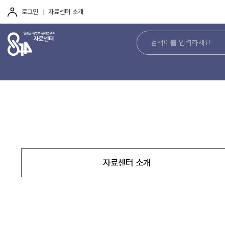
주
본
하
메
문
단
로그인
자료센터 소개
뉴
바
바
바
로
로
로
가
가
가
기
기
기
자료센터 소개