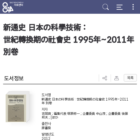
주
본
하
메
문
단
뉴
바
바
바
로
로
로
가
가
新通史 日本の科學技術 :
가
기
기
기
世紀轉換期の社會史 1995年~2011年
別卷
도서정보
목록
도서명
新通史 日本の科學技術 : 世紀轉換期の社會史 1995年~2011
年 別卷
저자
吉岡齊 ; 編集代表 塚原修一 ; 企畵委員 中山茂 ; 企畵委員 後藤
邦夫 ; [ほか
출판사
原書房
발행년도
2012