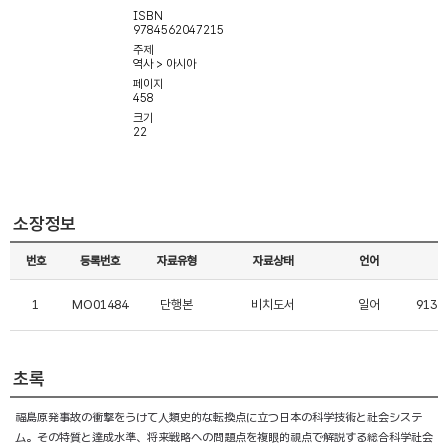
ISBN
9784562047215
주제
역사 > 아시아
페이지
458
크기
22
소장정보
번호
등록번호
자료유형
자료상태
언어
1
MO01484
단행본
비치도서
일어
913.
초록
福島原発事故の衝撃をうけて人類史的な転換点に立つ日本の科学技術と社会システ
ム。その特質と達成水準、将来戦略への問題点を複眼的視点で解説する総合科学社会