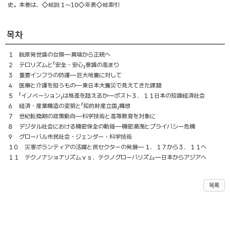
史。本巻は、◇総説１～10◇年表◇総索引
목차
１ 脱原発世論の台頭―異端から正統へ
２ テロリズムと「安全・安心」意識の高まり
３ 重要インフラの防護―巨大地震に対して
４ 医療と介護を担うもの―東日本大震災で見えてきた課題
５ 「イノベーション」は格差を超えるか―ポスト３．１１日本の知識経済社会
６ 経済・産業構造の変貌と「知的財産立国」構想
７ 世紀転換期の政策動向―科学技術と高等教育を対象に
８ デジタル社会における機密保全の動揺―機密漏洩とプライバシー危機
９ グローバル市民社会・ジェンダー・科学技術
１０ 災害ボランティアの活躍と民セクターの発展―１．１７から３．１１へ
１１ テクノナショナリズムｖｓ．テクノグローバリズム―日本からアジアへ
목록