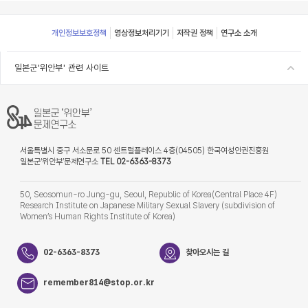
Footer
개인정보보호정책
영상정보처리기기
저작권 정책
연구소 소개
일본군'위안부' 관련 사이트
서울특별시 중구 서소문로 50 센트럴플레이스 4층(04505) 한국여성인권진흥원
일본군‘위안부’문제연구소
TEL 02-6363-8373
50, Seosomun-ro Jung-gu, Seoul, Republic of Korea(Central Place 4F)
Research Institute on Japanese Military Sexual Slavery (subdivision of
Women’s Human Rights Institute of Korea)
02-6363-8373
찾아오시는 길
remember814@stop.or.kr