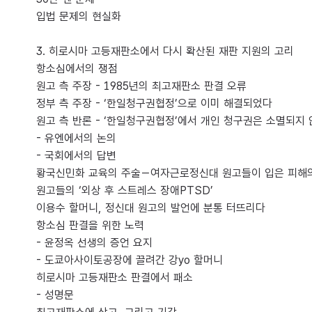
입법 문제의 현실화
3. 히로시마 고등재판소에서 다시 확산된 재판 지원의 고리
항소심에서의 쟁점
원고 측 주장 - 1985년의 최고재판소 판결 오류
정부 측 주장 - ‘한일청구권협정’으로 이미 해결되었다
원고 측 반론 - ‘한일청구권협정’에서 개인 청구권은 소멸되지
- 유엔에서의 논의
- 국회에서의 답변
황국신민화 교육의 주술－여자근로정신대 원고들이 입은 피해
원고들의 ‘외상 후 스트레스 장애PTSD’
이용수 할머니, 정신대 원고의 발언에 분통 터뜨리다
항소심 판결을 위한 노력
- 윤정옥 선생의 증언 요지
- 도쿄아사이토공장에 끌려간 강yo 할머니
히로시마 고등재판소 판결에서 패소
- 성명문