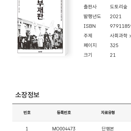
출판사
도토리숲
발행년도
2021
ISBN
9791185
주제
사회과학 
페이지
325
크기
21
소장정보
번호
등록번호
자료유형
1
MO004473
단행본