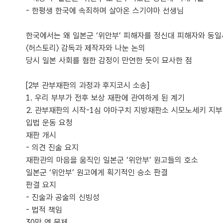
- 한평생 한국에 속죄하며 살아온 스기야마 선생님
한국에서는 왜 일본군 ‘위안부’ 피해자를 정신대 피해자와 동
〈허스토리〉 감독과 제작자와 나눈 논의
당시 일본 사회를 혐한 감정이 만연한 듯이 묘사한 점
[2부 관부재판의 과정과 후지코시 소송]
1. 우리 부부가 전후 보상 재판에 관여하게 된 계기
2. 관부재판의 시작-1심 야마구치 지방재판소 시모노세키 지부
입법 운동 요청
재판 개시
- 의견 진술 요지
재판관의 마음을 움직인 일본군 ‘위안부’ 원고들의 호소
일본군 ‘위안부’ 원고에게 획기적인 승소 판결
판결 요지
- 진술과 공술의 신빙성
- 법적 책임
30만 엔 문제