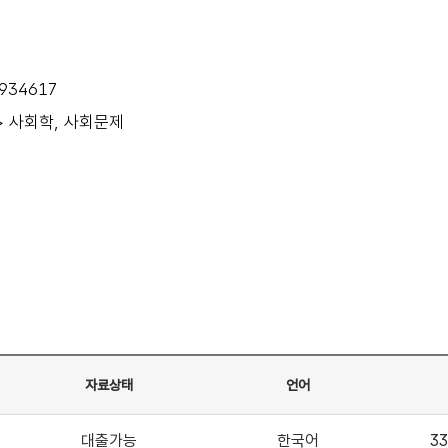
934617
> 사회학, 사회문제
자료상태
언어
대출가능
한국어
33