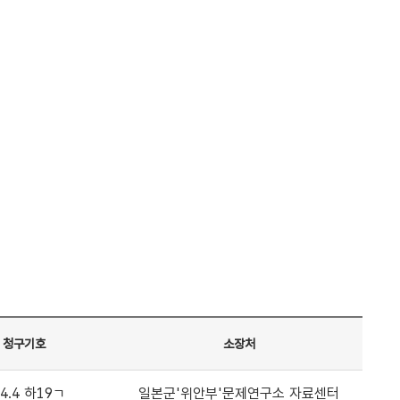
청구기호
소장처
4.4 하19ㄱ
일본군'위안부'문제연구소 자료센터