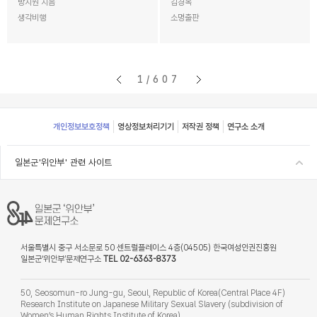
방지원 지음
김경옥
생각비행
소명출판
1/607
Footer
개인정보보호정책
영상정보처리기기
저작권 정책
연구소 소개
일본군'위안부' 관련 사이트
서울특별시 중구 서소문로 50 센트럴플레이스 4층(04505) 한국여성인권진흥원
일본군‘위안부’문제연구소
TEL 02-6363-8373
50, Seosomun-ro Jung-gu, Seoul, Republic of Korea(Central Place 4F)
Research Institute on Japanese Military Sexual Slavery (subdivision of
Women’s Human Rights Institute of Korea)