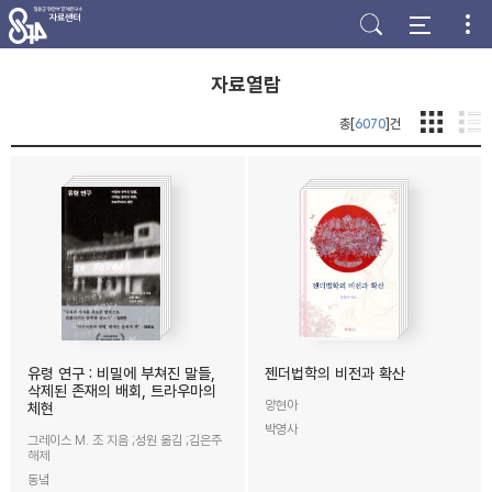
주
본
하
메
문
단
뉴
바
바
바
로
로
로
가
가
자료열람
가
기
기
기
총[
6070
]건
유령 연구 : 비밀에 부쳐진 말들,
젠더법학의 비전과 확산
삭제된 존재의 배회, 트라우마의
양현아
체현
박영사
그레이스 M. 조 지음 ;성원 옮김 ;김은주
해제
동녘