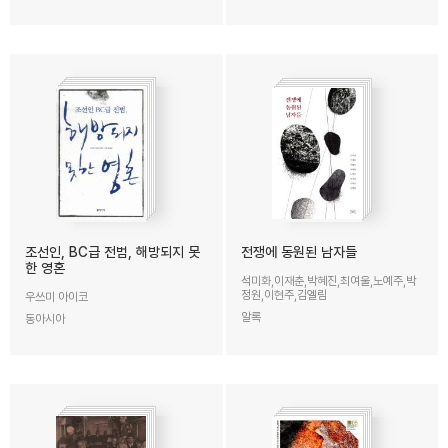
조선인, BC급 전범, 해방되지 못
전쟁에 동원된 남자들
한 영혼
석미화,이재춘,박혜진,최여울,노예주,박
정원,이현주,김엘림
우쓰미 아이코
알록
동아시아