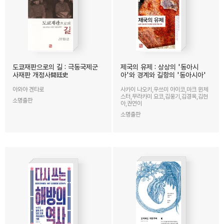
도쿄재판으로의 길 : 극동국제군
제국의 유제 : 상상의 '동아시
사재판 개정사開廷史
아'와 경계와 길항의 '동아시아'
아와야 겐타로
사카이 나오키,우쓰미 아이코,마크 윈체
스터,무라카미 요코,김웅기,김경옥,김현
소명출판
아,권연이
소명출판