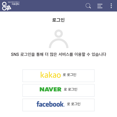
주
본
하
메
문
단
뉴
바
바
바
로
로
로
가
가
로그인
가
기
기
기
SNS 로그인을 통해 더 많은 서비스를 이용할 수 있습니다
로 로그인
로 로그인
로 로그인