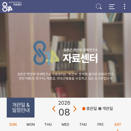
주
본
하
메
문
단
뉴
바
바
바
로
로
로
가
가
가
기
기
기
일본군‘위안부’문제연구소 자료센터는 ‘위안부’ 문제를 둘러싼 운동과 연구
관련 대중서, 연구서, 자료집, 연속간행물을 수집하고 있는 도서관입니다
2026
개관일 &
08
휴관일
개관일
일정안내
SUN
MON
THU
WED
THU
FRI
SAT