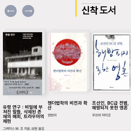
신착
도서
젠더법학의 비전과 확
조선인, BC급 전범,
유령 연구 : 비밀에 부
산
해방되지 못한 영혼
쳐진 말들, 삭제된 존
양현아
우쓰미 아이코
재의 배회, 트라우마의
체현
그레이스 M. 조 지음 ;성원 옮김