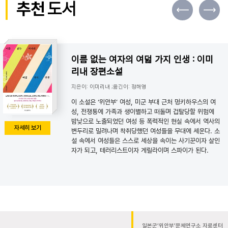
추천
도서
이름 없는 여자의 여덟 가지 인생 : 이미
리내 장편소설
지은이: 이미리내 ;옮긴이: 정해영
이 소설은 ‘위안부’ 여성, 미군 부대 근처 멍키하우스의 여
성, 전쟁통에 가족과 생이별하고 떠돌며 겁탈당할 위험에
밤낮으로 노출되었던 여성 등 폭력적인 현실 속에서 역사의
자세히 보기
변두리로 밀려나며 착취당했던 여성들을 무대에 세운다. 소
설 속에서 여성들은 스스로 세상을 속이는 사기꾼이자 살인
자가 되고, 테러리스트이자 게릴라이며 스파이가 된다.
일본군‘위안부’문제연구소 자료센터