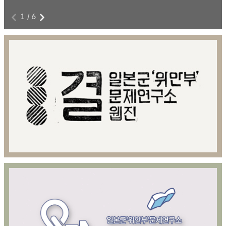
1
/
6
전쟁과 여성폭력에 저항하라!
8
본 영상물은 아카이브814 제공을 위해 제작된 영상콘텐츠이다.
8월