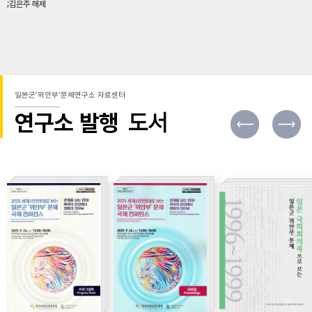
;김은주 해제
일본군’위안부’문제연구소 자료센터
연구소 발행
도서