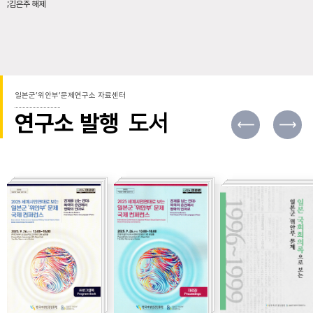
;김은주 해제
일본군’위안부’문제연구소 자료센터
연구소 발행
도서