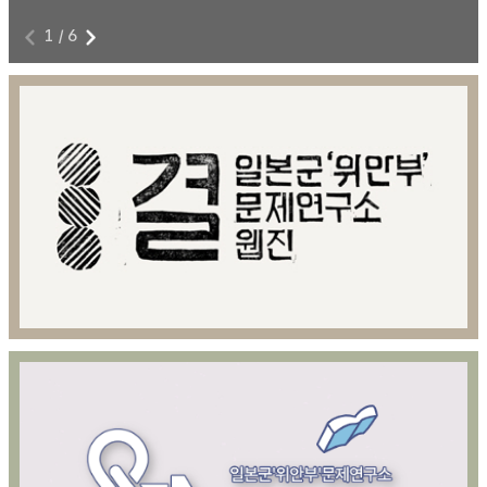
1
/
6
전쟁과 여성폭력에 저항하라!
8
본 영상물은 아카이브814 제공을 위해 제작된 영상콘텐츠이다.
8월