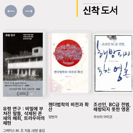
신착
도서
젠더법학의 비전과 확
조선인, BC급 전범,
유령 연구 : 비밀에 부
산
해방되지 못한 영혼
쳐진 말들, 삭제된 존
양현아
우쓰미 아이코
재의 배회, 트라우마의
체현
그레이스 M. 조 지음 ;성원 옮김