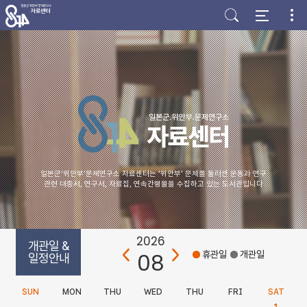
주
본
하
메
문
단
뉴
바
바
바
로
로
로
가
가
가
기
기
기
일본군‘위안부’문제연구소 자료센터는 ‘위안부’ 문제를 둘러싼 운동과 연구
관련 대중서, 연구서, 자료집, 연속간행물을 수집하고 있는 도서관입니다
2026
개관일 &
08
휴관일
개관일
일정안내
SUN
MON
THU
WED
THU
FRI
SAT