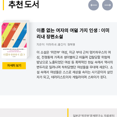
추천
도서
이름 없는 여자의 여덟 가지 인생 : 이미
리내 장편소설
지은이: 이미리내 ;옮긴이: 정해영
이 소설은 ‘위안부’ 여성, 미군 부대 근처 멍키하우스의 여
성, 전쟁통에 가족과 생이별하고 떠돌며 겁탈당할 위험에
밤낮으로 노출되었던 여성 등 폭력적인 현실 속에서 역사의
자세히 보기
변두리로 밀려나며 착취당했던 여성들을 무대에 세운다. 소
설 속에서 여성들은 스스로 세상을 속이는 사기꾼이자 살인
자가 되고, 테러리스트이자 게릴라이며 스파이가 된다.
일본군‘위안부’문제연구소 자료센터