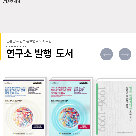
;김은주 해제
일본군’위안부’문제연구소 자료센터
연구소 발행
도서