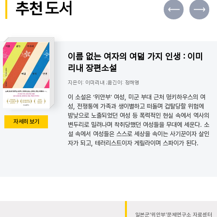
추천
도서
이름 없는 여자의 여덟 가지 인생 : 이미
리내 장편소설
지은이: 이미리내 ;옮긴이: 정해영
이 소설은 ‘위안부’ 여성, 미군 부대 근처 멍키하우스의 여
성, 전쟁통에 가족과 생이별하고 떠돌며 겁탈당할 위험에
밤낮으로 노출되었던 여성 등 폭력적인 현실 속에서 역사의
자세히 보기
변두리로 밀려나며 착취당했던 여성들을 무대에 세운다. 소
설 속에서 여성들은 스스로 세상을 속이는 사기꾼이자 살인
자가 되고, 테러리스트이자 게릴라이며 스파이가 된다.
일본군‘위안부’문제연구소 자료센터