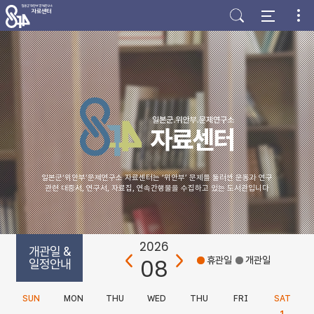
주
본
하
메
문
단
뉴
바
바
바
로
로
로
가
가
가
기
기
기
일본군‘위안부’문제연구소 자료센터는 ‘위안부’ 문제를 둘러싼 운동과 연구
관련 대중서, 연구서, 자료집, 연속간행물을 수집하고 있는 도서관입니다
2026
개관일 &
08
휴관일
개관일
일정안내
SUN
MON
THU
WED
THU
FRI
SAT