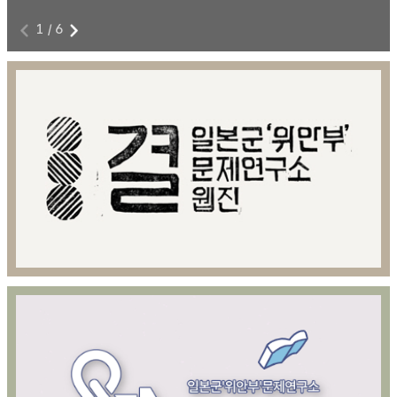
1
/
6
전쟁과 여성폭력에 저항하라!
8
본 영상물은 아카이브814 제공을 위해 제작된 영상콘텐츠이다.
8월