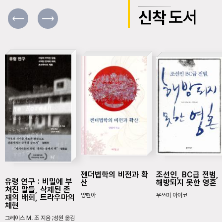
신착
도서
젠더법학의 비전과 확
조선인, BC급 전범,
유령 연구 : 비밀에 부
산
해방되지 못한 영혼
쳐진 말들, 삭제된 존
양현아
우쓰미 아이코
재의 배회, 트라우마의
체현
그레이스 M. 조 지음 ;성원 옮김