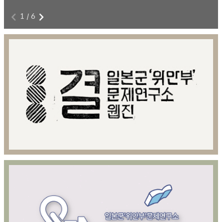
1
/
6
전쟁과 여성폭력에 저항하라!
8
본 영상물은 아카이브814 제공을 위해 제작된 영상콘텐츠이다.
8월