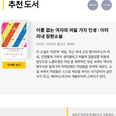
추천
도서
이름 없는 여자의 여덟 가지 인생 : 이미
리내 장편소설
지은이: 이미리내 ;옮긴이: 정해영
이 소설은 ‘위안부’ 여성, 미군 부대 근처 멍키하우스의 여
성, 전쟁통에 가족과 생이별하고 떠돌며 겁탈당할 위험에
밤낮으로 노출되었던 여성 등 폭력적인 현실 속에서 역사의
자세히 보기
변두리로 밀려나며 착취당했던 여성들을 무대에 세운다. 소
설 속에서 여성들은 스스로 세상을 속이는 사기꾼이자 살인
자가 되고, 테러리스트이자 게릴라이며 스파이가 된다.
일본군‘위안부’문제연구소 자료센터