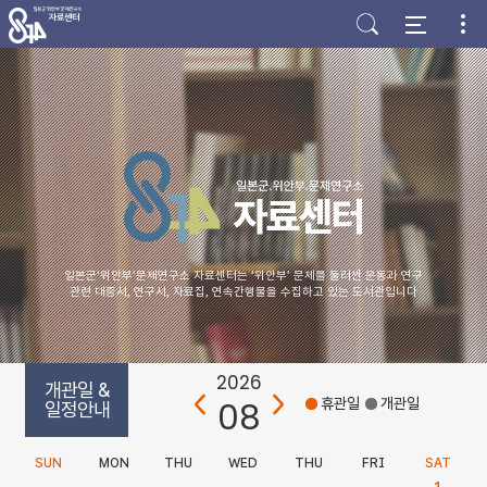
주
본
하
메
문
단
뉴
바
바
바
로
로
로
가
가
가
기
기
기
일본군‘위안부’문제연구소 자료센터는 ‘위안부’ 문제를 둘러싼 운동과 연구
관련 대중서, 연구서, 자료집, 연속간행물을 수집하고 있는 도서관입니다
2026
개관일 &
08
휴관일
개관일
일정안내
SUN
MON
THU
WED
THU
FRI
SAT