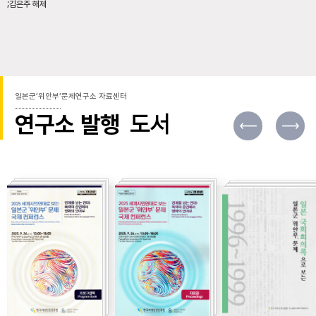
;김은주 해제
일본군’위안부’문제연구소 자료센터
연구소 발행
도서