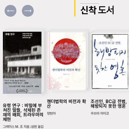
신착
도서
젠더법학의 비전과 확
조선인, BC급 전범,
유령 연구 : 비밀에 부
산
해방되지 못한 영혼
쳐진 말들, 삭제된 존
양현아
우쓰미 아이코
재의 배회, 트라우마의
체현
그레이스 M. 조 지음 ;성원 옮김