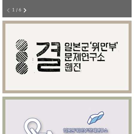
1
/
6
전쟁과 여성폭력에 저항하라!
8
본 영상물은 아카이브814 제공을 위해 제작된 영상콘텐츠이다.
8월