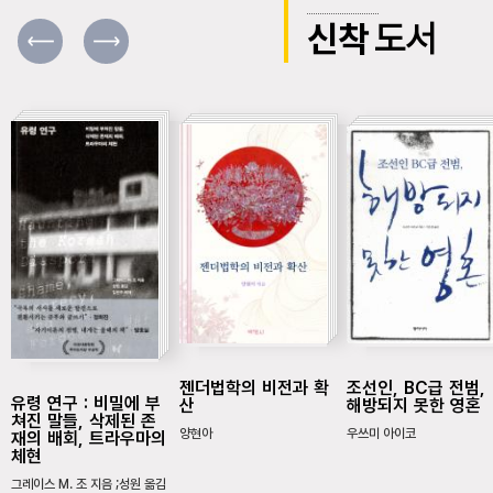
신착
도서
젠더법학의 비전과 확
조선인, BC급 전범,
유령 연구 : 비밀에 부
산
해방되지 못한 영혼
쳐진 말들, 삭제된 존
양현아
우쓰미 아이코
재의 배회, 트라우마의
체현
그레이스 M. 조 지음 ;성원 옮김