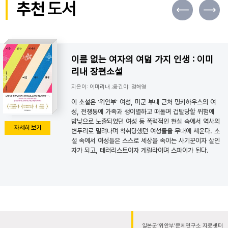
추천
도서
이름 없는 여자의 여덟 가지 인생 : 이미
리내 장편소설
지은이: 이미리내 ;옮긴이: 정해영
이 소설은 ‘위안부’ 여성, 미군 부대 근처 멍키하우스의 여
성, 전쟁통에 가족과 생이별하고 떠돌며 겁탈당할 위험에
밤낮으로 노출되었던 여성 등 폭력적인 현실 속에서 역사의
자세히 보기
변두리로 밀려나며 착취당했던 여성들을 무대에 세운다. 소
설 속에서 여성들은 스스로 세상을 속이는 사기꾼이자 살인
자가 되고, 테러리스트이자 게릴라이며 스파이가 된다.
일본군‘위안부’문제연구소 자료센터