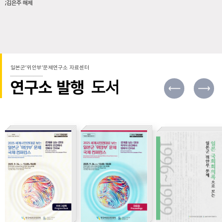
;김은주 해제
일본군’위안부’문제연구소 자료센터
연구소 발행
도서