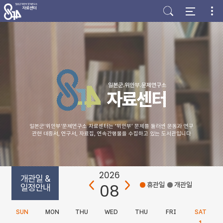
주
본
하
메
문
단
뉴
바
바
바
로
로
로
가
가
가
기
기
기
일본군‘위안부’문제연구소 자료센터는 ‘위안부’ 문제를 둘러싼 운동과 연구
관련 대중서, 연구서, 자료집, 연속간행물을 수집하고 있는 도서관입니다
2026
개관일 &
08
휴관일
개관일
일정안내
SUN
MON
THU
WED
THU
FRI
SAT