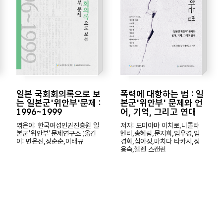
일본 국회회의록으로 보
폭력에 대항하는 법 : 일
는 일본군'위안부'문제 :
본군'위안부' 문제와 언
1996~1999
어, 기억, 그리고 연대
엮은이: 한국여성인권진흥원 일
저자: 도미야마 이치로,니콜라
본군'위안부'문제연구소 ;옮긴
헨리,송혜림,문지희,임우경,임
이: 변은진,장순순,이태규
경화,심아정,마치다 타카시,정
용숙,헬렌 스캔런