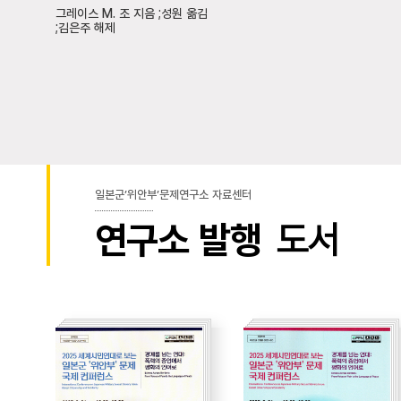
그레이스 M. 조 지음 ;성원 옮김
;김은주 해제
일본군’위안부’문제연구소 자료센터
연구소 발행
도서