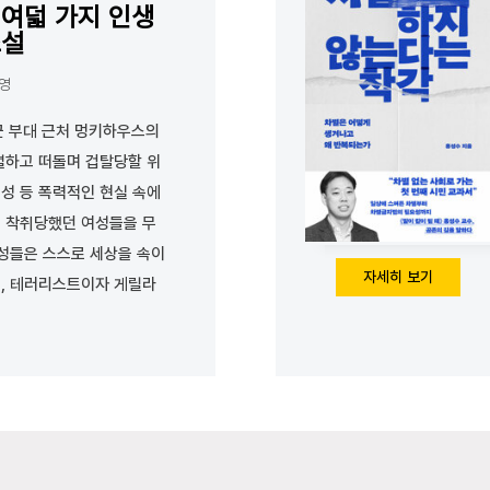
 여덟 가지 인생
소설
해영
미군 부대 근처 멍키하우스의
별하고 떠돌며 겁탈당할 위
성 등 폭력적인 현실 속에
 착취당했던 여성들을 무
여성들은 스스로 세상을 속이
자세히 보기
, 테러리스트이자 게릴라