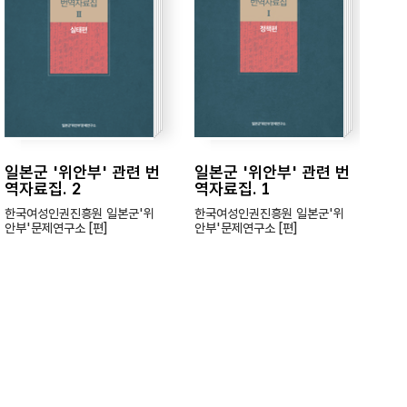
일본군 '위안부' 관련 번
일본군 '위안부' 관련 번
일
역자료집. 2
역자료집. 1
는
19
한국여성인권진흥원 일본군'위
한국여성인권진흥원 일본군'위
안부'문제연구소 [편]
안부'문제연구소 [편]
엮은
본군
이: