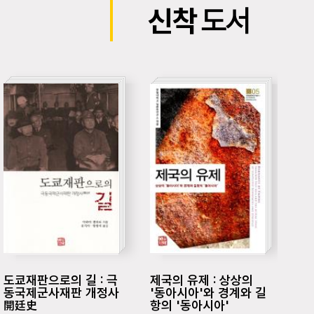
신착
도서
도쿄재판으로의 길 : 극
제국의 유제 : 상상의
다시
동국제군사재판 개정사
'동아시아'와 경계와 길
누
開廷史
항의 '동아시아'
무