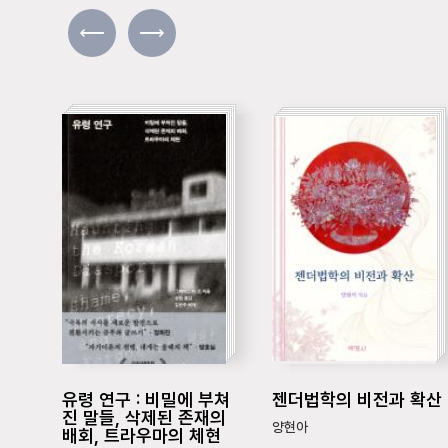
유령 연구 : 비밀에 부쳐
젠더법학의 비전과 확산
진 말들, 삭제된 존재의
양현아
배회, 트라우마의 체현