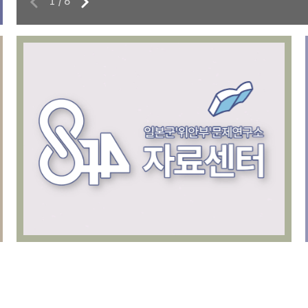
1
/
6