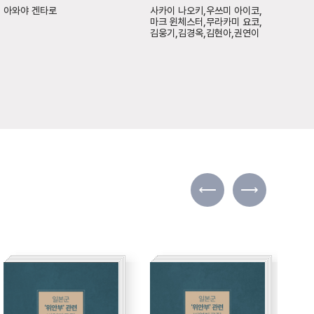
아와야 겐타로
사카이 나오키,우쓰미 아이코,
김이
마크 윈체스터,무라카미 요코,
김웅기,김경옥,김현아,권연이