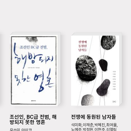
조선인, BC급 전범, 해
전쟁에 동원된 남자들
방되지 못한 영혼
석미화,이재춘,박혜진,최여울,
노예주,박정원,이현주,김엘림
우쓰미 아이코