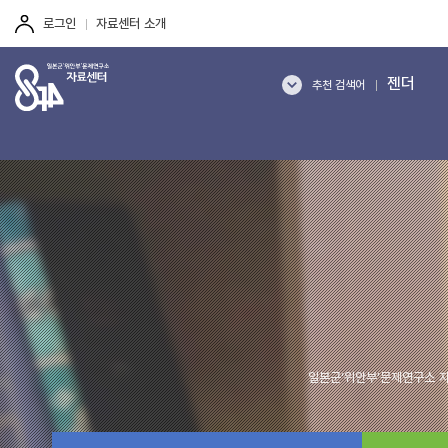
주
본
하
여성인권
메
문
단
로그인
자료센터 소개
뉴
바
바
역사갈등
바
로
로
성의 역사
로
가
가
젠더
가
기
기
추천 검색어
기
기억
여성폭력
한일관계
여성인권
역사갈등
일본군‘위안부’문제연구소 자