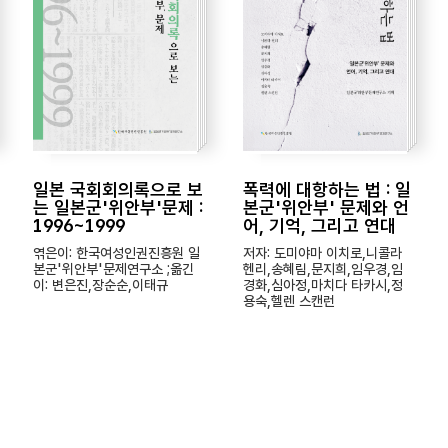
일본 국회회의록으로 보
폭력에 대항하는 법 : 일
는 일본군'위안부'문제 :
본군'위안부' 문제와 언
1996~1999
어, 기억, 그리고 연대
엮은이: 한국여성인권진흥원 일
저자: 도미야마 이치로,니콜라
본군'위안부'문제연구소 ;옮긴
헨리,송혜림,문지희,임우경,임
이: 변은진,장순순,이태규
경화,심아정,마치다 타카시,정
용숙,헬렌 스캔런