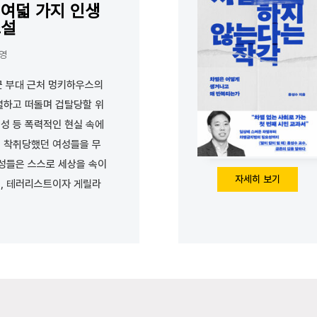
 여덟 가지 인생
소설
해영
미군 부대 근처 멍키하우스의
별하고 떠돌며 겁탈당할 위
성 등 폭력적인 현실 속에
 착취당했던 여성들을 무
여성들은 스스로 세상을 속이
자세히 보기
, 테러리스트이자 게릴라