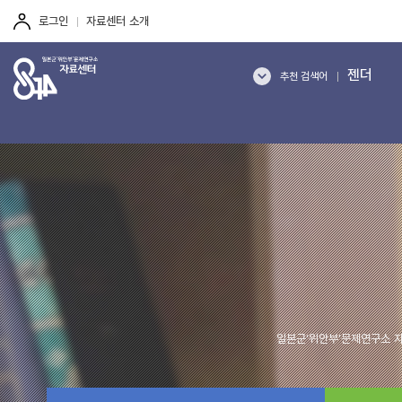
주
본
하
여성인권
메
문
단
로그인
자료센터 소개
뉴
바
바
역사갈등
바
로
로
성의 역사
로
가
가
젠더
가
기
기
추천 검색어
기
기억
여성폭력
한일관계
여성인권
역사갈등
일본군‘위안부’문제연구소 자