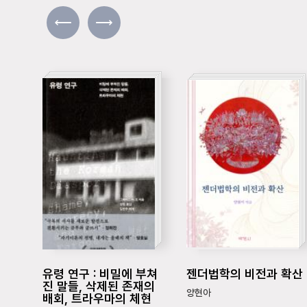
유령 연구 : 비밀에 부쳐
젠더법학의 비전과 확산
진 말들, 삭제된 존재의
양현아
배회, 트라우마의 체현