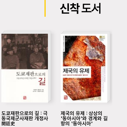
신착
도서
도쿄재판으로의 길 : 극
제국의 유제 : 상상의
다시
동국제군사재판 개정사
'동아시아'와 경계와 길
누
開廷史
항의 '동아시아'
무