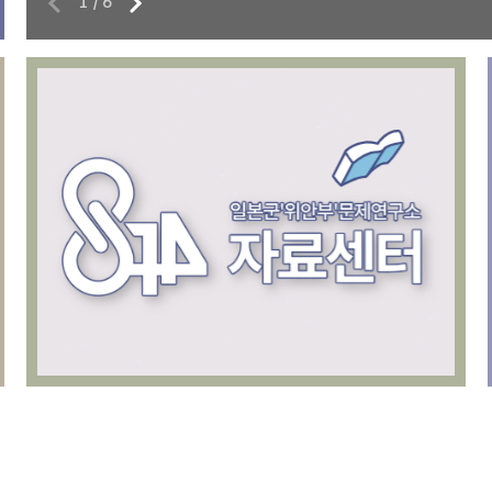
1
/
6