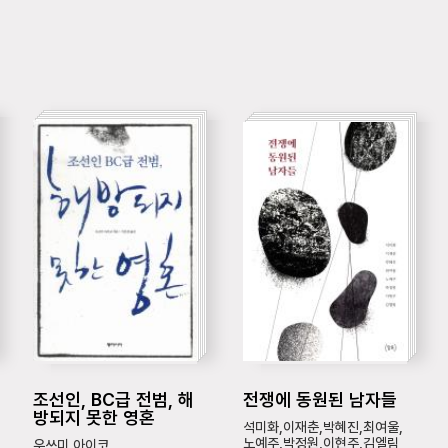
조선인, BC급 전범, 해
전쟁에 동원된 남자들
방되지 못한 영혼
석미화,이재춘,박혜진,최여울,
노예주,박정원,이현주,김엘림
우쓰미 아이코