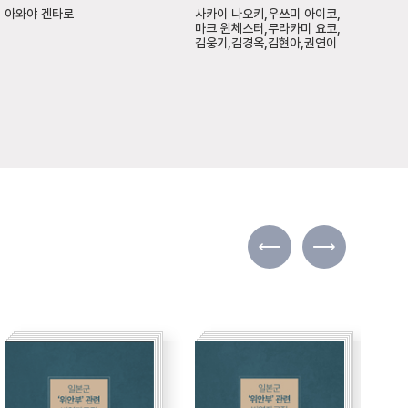
아와야 겐타로
사카이 나오키,우쓰미 아이코,
김이
마크 윈체스터,무라카미 요코,
김웅기,김경옥,김현아,권연이