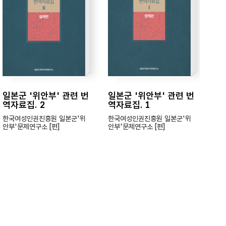
일본군 '위안부' 관련 번
일본군 '위안부' 관련 번
일
역자료집. 2
역자료집. 1
는
19
한국여성인권진흥원 일본군'위
한국여성인권진흥원 일본군'위
안부'문제연구소 [편]
안부'문제연구소 [편]
엮은
본군
이: