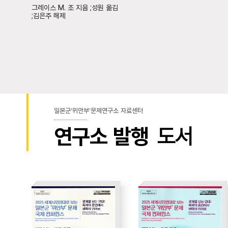
그레이스 M. 조 지음 ;성원 옮김
;김은주 해제
일본군’위안부’문제연구소 자료센터
연구소 발행
도서