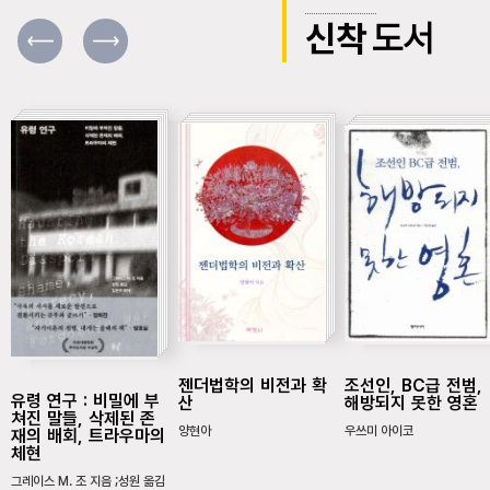
신착
도서
젠더법학의 비전과 확
조선인, BC급 전범,
유령 연구 : 비밀에 부
산
해방되지 못한 영혼
쳐진 말들, 삭제된 존
양현아
우쓰미 아이코
재의 배회, 트라우마의
체현
그레이스 M. 조 지음 ;성원 옮김