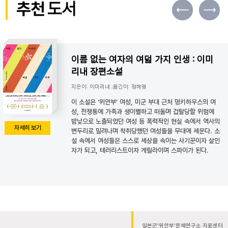
추천
도서
이름 없는 여자의 여덟 가지 인생 : 이미
리내 장편소설
지은이: 이미리내 ;옮긴이: 정해영
이 소설은 ‘위안부’ 여성, 미군 부대 근처 멍키하우스의 여
성, 전쟁통에 가족과 생이별하고 떠돌며 겁탈당할 위험에
밤낮으로 노출되었던 여성 등 폭력적인 현실 속에서 역사의
자세히 보기
변두리로 밀려나며 착취당했던 여성들을 무대에 세운다. 소
설 속에서 여성들은 스스로 세상을 속이는 사기꾼이자 살인
자가 되고, 테러리스트이자 게릴라이며 스파이가 된다.
일본군‘위안부’문제연구소 자료센터