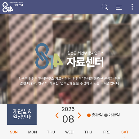
주
본
하
메
문
단
뉴
바
바
바
로
로
로
가
가
가
기
기
기
일본군‘위안부’문제연구소 자료센터는 ‘위안부’ 문제를 둘러싼 운동과 연구
관련 대중서, 연구서, 자료집, 연속간행물을 수집하고 있는 도서관입니다
2026
개관일 &
08
휴관일
개관일
일정안내
SUN
MON
THU
WED
THU
FRI
SAT