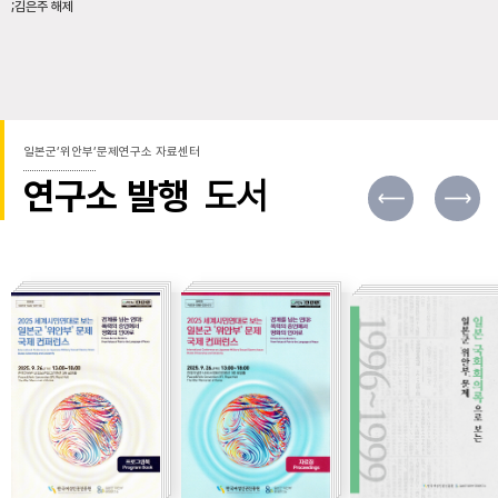
;김은주 해제
일본군’위안부’문제연구소 자료센터
연구소 발행
도서