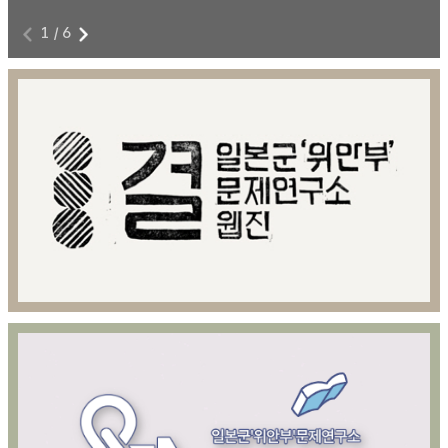
1
/
6
전쟁과 여성폭력에 저항하라!
8
본 영상물은 아카이브814 제공을 위해 제작된 영상콘텐츠이다.
8월