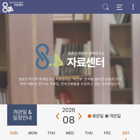
주
본
하
메
문
단
뉴
바
바
바
로
로
로
가
가
가
기
기
기
일본군‘위안부’문제연구소 자료센터는 ‘위안부’ 문제를 둘러싼 운동과 연구
관련 대중서, 연구서, 자료집, 연속간행물을 수집하고 있는 도서관입니다
2026
개관일 &
08
휴관일
개관일
일정안내
SUN
MON
THU
WED
THU
FRI
SAT