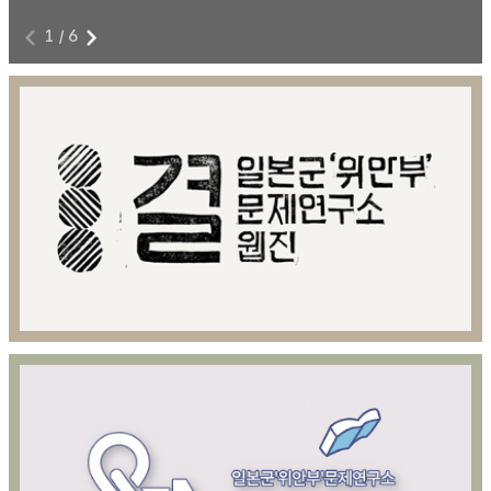
1
/
6
전쟁과 여성폭력에 저항하라!
8
본 영상물은 아카이브814 제공을 위해 제작된 영상콘텐츠이다.
8월