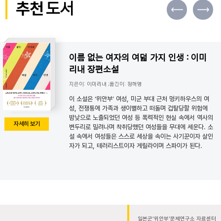
추천
도서
이름 없는 여자의 여덟 가지 인생 : 이미
리내 장편소설
지은이: 이미리내 ;옮긴이: 정해영
이 소설은 ‘위안부’ 여성, 미군 부대 근처 멍키하우스의 여
성, 전쟁통에 가족과 생이별하고 떠돌며 겁탈당할 위험에
밤낮으로 노출되었던 여성 등 폭력적인 현실 속에서 역사의
자세히 보기
변두리로 밀려나며 착취당했던 여성들을 무대에 세운다. 소
설 속에서 여성들은 스스로 세상을 속이는 사기꾼이자 살인
자가 되고, 테러리스트이자 게릴라이며 스파이가 된다.
일본군‘위안부’문제연구소 자료센터