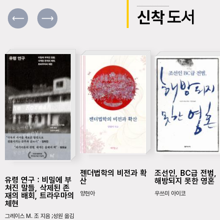
신착
도서
젠더법학의 비전과 확
조선인, BC급 전범,
유령 연구 : 비밀에 부
산
해방되지 못한 영혼
쳐진 말들, 삭제된 존
양현아
우쓰미 아이코
재의 배회, 트라우마의
체현
그레이스 M. 조 지음 ;성원 옮김