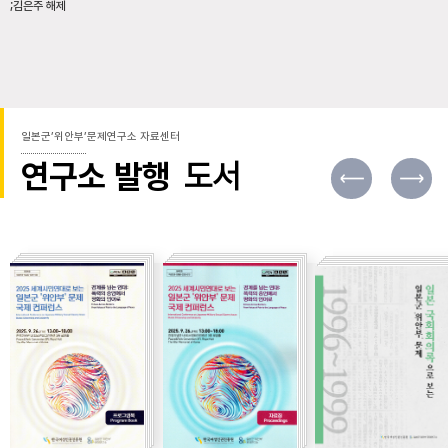
;김은주 해제
일본군’위안부’문제연구소 자료센터
연구소 발행
도서