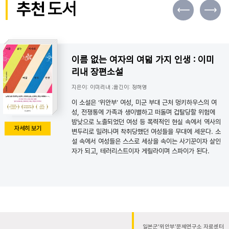
추천
도서
이름 없는 여자의 여덟 가지 인생 : 이미
리내 장편소설
지은이: 이미리내 ;옮긴이: 정해영
이 소설은 ‘위안부’ 여성, 미군 부대 근처 멍키하우스의 여
성, 전쟁통에 가족과 생이별하고 떠돌며 겁탈당할 위험에
밤낮으로 노출되었던 여성 등 폭력적인 현실 속에서 역사의
자세히 보기
변두리로 밀려나며 착취당했던 여성들을 무대에 세운다. 소
설 속에서 여성들은 스스로 세상을 속이는 사기꾼이자 살인
자가 되고, 테러리스트이자 게릴라이며 스파이가 된다.
일본군‘위안부’문제연구소 자료센터