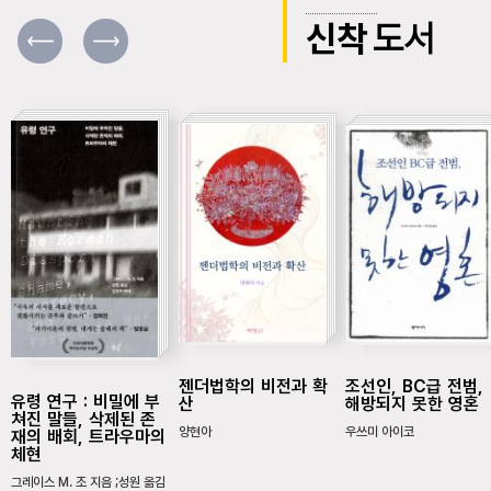
신착
도서
젠더법학의 비전과 확
조선인, BC급 전범,
유령 연구 : 비밀에 부
산
해방되지 못한 영혼
쳐진 말들, 삭제된 존
양현아
우쓰미 아이코
재의 배회, 트라우마의
체현
그레이스 M. 조 지음 ;성원 옮김