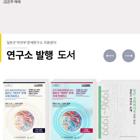
;김은주 해제
일본군’위안부’문제연구소 자료센터
연구소 발행
도서