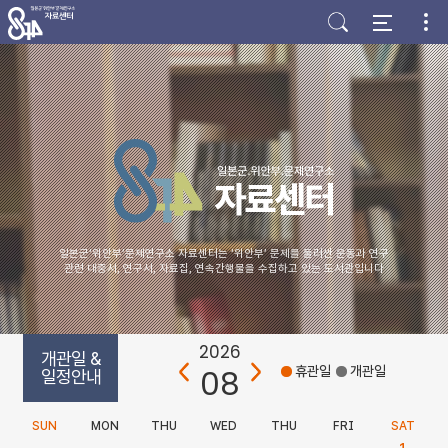
주
본
하
메
문
단
뉴
바
바
바
로
로
로
가
가
가
기
기
기
일본군‘위안부’문제연구소 자료센터는 ‘위안부’ 문제를 둘러싼 운동과 연구
관련 대중서, 연구서, 자료집, 연속간행물을 수집하고 있는 도서관입니다
2026
개관일 &
08
휴관일
개관일
일정안내
SUN
MON
THU
WED
THU
FRI
SAT