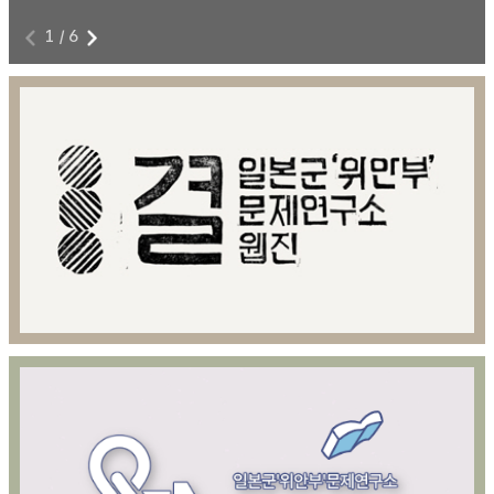
1
/
6
전쟁과 여성폭력에 저항하라!
8
본 영상물은 아카이브814 제공을 위해 제작된 영상콘텐츠이다.
8월