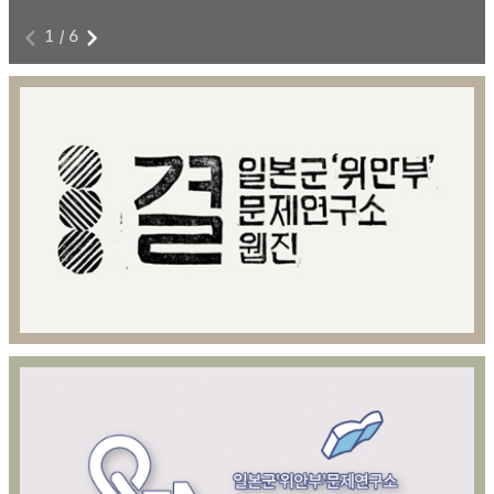
1
/
6
전쟁과 여성폭력에 저항하라!
8
본 영상물은 아카이브814 제공을 위해 제작된 영상콘텐츠이다.
8월