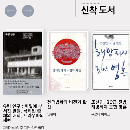
신착
도서
젠더법학의 비전과 확
조선인, BC급 전범,
유령 연구 : 비밀에 부
산
해방되지 못한 영혼
쳐진 말들, 삭제된 존
양현아
우쓰미 아이코
재의 배회, 트라우마의
체현
그레이스 M. 조 지음 ;성원 옮김