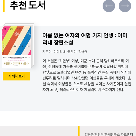
추천
도서
이름 없는 여자의 여덟 가지 인생 : 이미
리내 장편소설
지은이: 이미리내 ;옮긴이: 정해영
이 소설은 ‘위안부’ 여성, 미군 부대 근처 멍키하우스의 여
성, 전쟁통에 가족과 생이별하고 떠돌며 겁탈당할 위험에
밤낮으로 노출되었던 여성 등 폭력적인 현실 속에서 역사의
자세히 보기
변두리로 밀려나며 착취당했던 여성들을 무대에 세운다. 소
설 속에서 여성들은 스스로 세상을 속이는 사기꾼이자 살인
자가 되고, 테러리스트이자 게릴라이며 스파이가 된다.
일본군‘위안부’문제연구소 자료센터