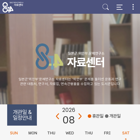
주
본
하
메
문
단
뉴
바
바
바
로
로
로
가
가
가
기
기
기
일본군‘위안부’문제연구소 자료센터는 ‘위안부’ 문제를 둘러싼 운동과 연구
관련 대중서, 연구서, 자료집, 연속간행물을 수집하고 있는 도서관입니다
2026
개관일 &
08
휴관일
개관일
일정안내
SUN
MON
THU
WED
THU
FRI
SAT