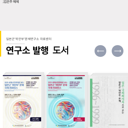
;김은주 해제
일본군’위안부’문제연구소 자료센터
연구소 발행
도서