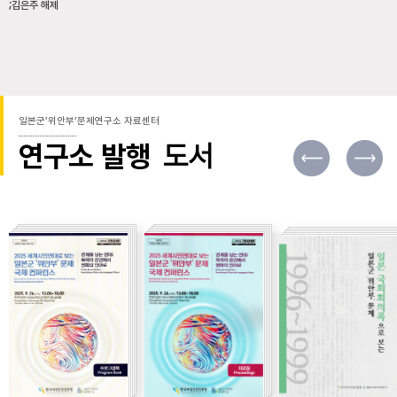
;김은주 해제
일본군’위안부’문제연구소 자료센터
연구소 발행
도서