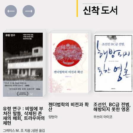
신착
도서
젠더법학의 비전과 확
조선인, BC급 전범,
유령 연구 : 비밀에 부
산
해방되지 못한 영혼
쳐진 말들, 삭제된 존
양현아
우쓰미 아이코
재의 배회, 트라우마의
체현
그레이스 M. 조 지음 ;성원 옮김