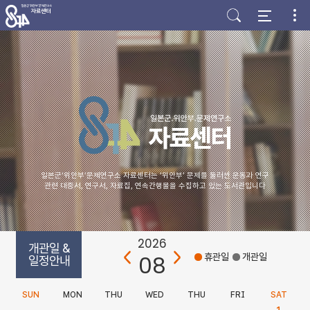
주
본
하
메
문
단
뉴
바
바
바
로
로
로
가
가
가
기
기
기
일본군‘위안부’문제연구소 자료센터는 ‘위안부’ 문제를 둘러싼 운동과 연구
관련 대중서, 연구서, 자료집, 연속간행물을 수집하고 있는 도서관입니다
2026
개관일 &
08
휴관일
개관일
일정안내
SUN
MON
THU
WED
THU
FRI
SAT