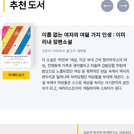
추천
도서
이름 없는 여자의 여덟 가지 인생 : 이미
리내 장편소설
지은이: 이미리내 ;옮긴이: 정해영
이 소설은 ‘위안부’ 여성, 미군 부대 근처 멍키하우스의 여
성, 전쟁통에 가족과 생이별하고 떠돌며 겁탈당할 위험에
밤낮으로 노출되었던 여성 등 폭력적인 현실 속에서 역사의
자세히 보기
변두리로 밀려나며 착취당했던 여성들을 무대에 세운다. 소
설 속에서 여성들은 스스로 세상을 속이는 사기꾼이자 살인
자가 되고, 테러리스트이자 게릴라이며 스파이가 된다.
일본군‘위안부’문제연구소 자료센터