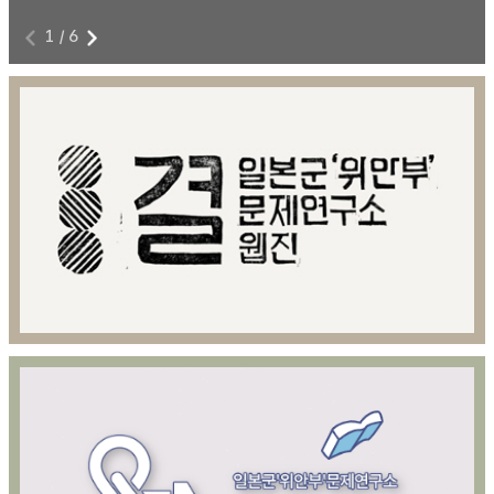
1
/
6
전쟁과 여성폭력에 저항하라!
8
본 영상물은 아카이브814 제공을 위해 제작된 영상콘텐츠이다.
8월