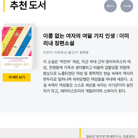
추천
도서
이름 없는 여자의 여덟 가지 인생 : 이미
리내 장편소설
지은이: 이미리내 ;옮긴이: 정해영
이 소설은 ‘위안부’ 여성, 미군 부대 근처 멍키하우스의 여
성, 전쟁통에 가족과 생이별하고 떠돌며 겁탈당할 위험에
밤낮으로 노출되었던 여성 등 폭력적인 현실 속에서 역사의
자세히 보기
변두리로 밀려나며 착취당했던 여성들을 무대에 세운다. 소
설 속에서 여성들은 스스로 세상을 속이는 사기꾼이자 살인
자가 되고, 테러리스트이자 게릴라이며 스파이가 된다.
일본군‘위안부’문제연구소 자료센터