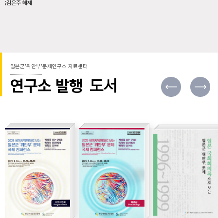
;김은주 해제
일본군’위안부’문제연구소 자료센터
연구소 발행
도서