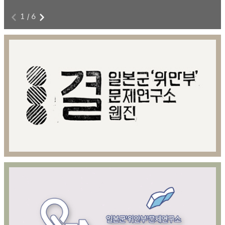
1
/
6
전쟁과 여성폭력에 저항하라!
8
본 영상물은 아카이브814 제공을 위해 제작된 영상콘텐츠이다.
8월