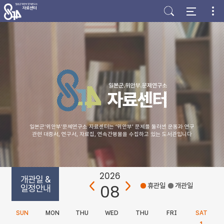
주
본
하
메
문
단
뉴
바
바
바
로
로
로
가
가
가
기
기
기
일본군‘위안부’문제연구소 자료센터는 ‘위안부’ 문제를 둘러싼 운동과 연구
관련 대중서, 연구서, 자료집, 연속간행물을 수집하고 있는 도서관입니다
2026
개관일 &
08
휴관일
개관일
일정안내
SUN
MON
THU
WED
THU
FRI
SAT