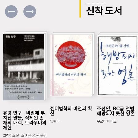
신착
도서
젠더법학의 비전과 확
조선인, BC급 전범,
유령 연구 : 비밀에 부
산
해방되지 못한 영혼
쳐진 말들, 삭제된 존
양현아
우쓰미 아이코
재의 배회, 트라우마의
체현
그레이스 M. 조 지음 ;성원 옮김