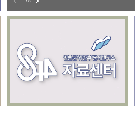
1
/
6