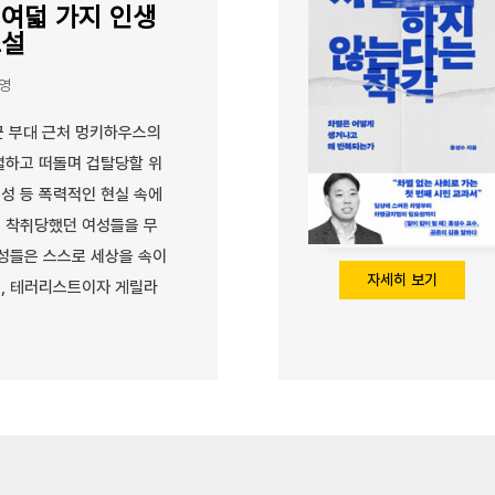
 여덟 가지 인생
소설
해영
미군 부대 근처 멍키하우스의
별하고 떠돌며 겁탈당할 위
성 등 폭력적인 현실 속에
 착취당했던 여성들을 무
여성들은 스스로 세상을 속이
자세히 보기
, 테러리스트이자 게릴라