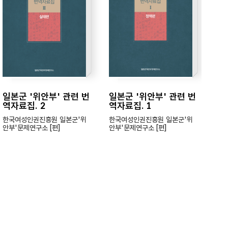
일본군 '위안부' 관련 번
일본군 '위안부' 관련 번
일
역자료집. 2
역자료집. 1
는
19
한국여성인권진흥원 일본군'위
한국여성인권진흥원 일본군'위
안부'문제연구소 [편]
안부'문제연구소 [편]
엮은
본군
이: