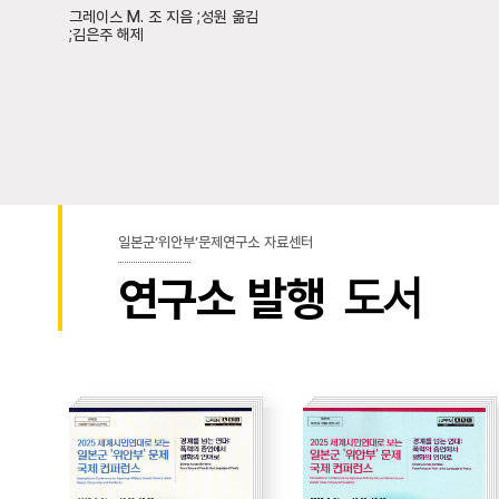
그레이스 M. 조 지음 ;성원 옮김
;김은주 해제
일본군’위안부’문제연구소 자료센터
연구소 발행
도서