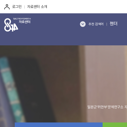
주
본
하
여성인권
메
문
단
로그인
자료센터 소개
뉴
바
바
역사갈등
바
로
로
성의 역사
로
가
가
젠더
가
기
기
추천 검색어
기
기억
여성폭력
한일관계
여성인권
역사갈등
일본군‘위안부’문제연구소 자