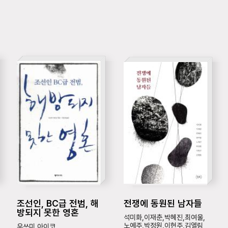
조선인, BC급 전범, 해
전쟁에 동원된 남자들
방되지 못한 영혼
석미화,이재춘,박혜진,최여울,
노예주,박정원,이현주,김엘림
우쓰미 아이코