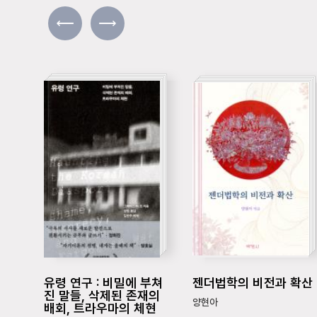
유령 연구 : 비밀에 부쳐
젠더법학의 비전과 확산
진 말들, 삭제된 존재의
양현아
배회, 트라우마의 체현