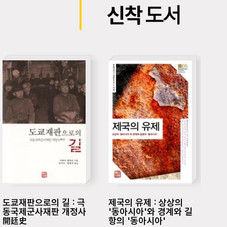
신착
도서
도쿄재판으로의 길 : 극
제국의 유제 : 상상의
다시
동국제군사재판 개정사
'동아시아'와 경계와 길
누
開廷史
항의 '동아시아'
무