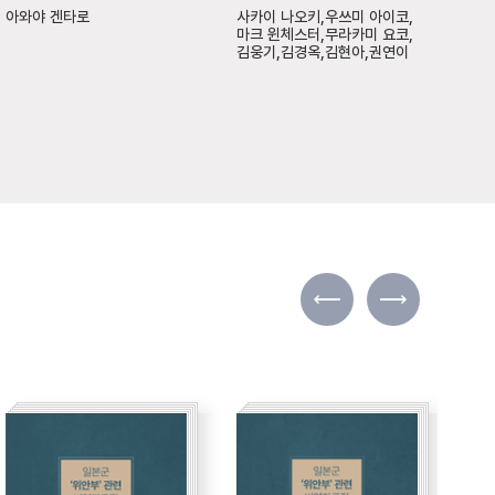
아와야 겐타로
사카이 나오키,우쓰미 아이코,
김이
마크 윈체스터,무라카미 요코,
김웅기,김경옥,김현아,권연이