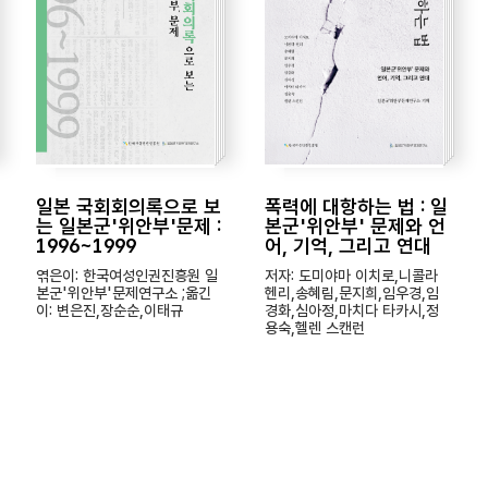
일본 국회회의록으로 보
폭력에 대항하는 법 : 일
는 일본군'위안부'문제 :
본군'위안부' 문제와 언
1996~1999
어, 기억, 그리고 연대
엮은이: 한국여성인권진흥원 일
저자: 도미야마 이치로,니콜라
본군'위안부'문제연구소 ;옮긴
헨리,송혜림,문지희,임우경,임
이: 변은진,장순순,이태규
경화,심아정,마치다 타카시,정
용숙,헬렌 스캔런