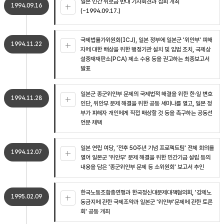
일본 민간 위로금 반대 기자회견과 집회 개최
1994.09.16
(~1994.09.17.)
국제법률가위원회(ICJ), 일본 정부에 일본군 '위안부' 피해
1994.11.22
자에 대한 배상을 위한 행정기관 설치 및 입법 조치, 국제상
설중재재판소(PCA) 제소 수용 등을 권고하는 최종보고서
발표
일본군 종군위안부 문제의 국제법적 해결을 위한 한·일 변호
1994.11.28
인단, 위안부 문제 해결을 위한 공동 세미나를 열고, 일본 정
부가 피해자 개인에게 직접 배상할 것 등을 촉구하는 공동선
언문 채택
일본 연립 여당, '전후 50주년 기념 프로젝트팀' 전체 회의를
1994.12.07
열어 일본군 '위안부' 문제 해결을 위한 민간기금 설립 등의
내용을 담은 '종군위안부 문제 등 소위원회' 보고서 추인
한국노동조합총연맹과 한국정신대문제대책협의회, '강제노
1995.02.09
동금지에 관한 국제조약과 일본군 '위안부'문제에 관한 토론
회' 공동 개최