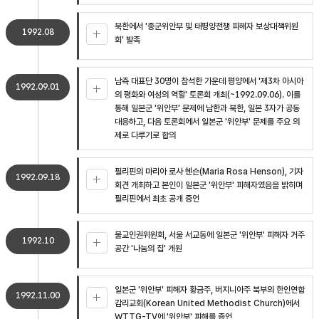
북한에서 '종군위안부 및 태평양전쟁 피해자 보상대책위원
1992.08
회' 발족
남측 대표단 30명이 참석한 가운데 평양에서 '제3차 아시아
1992.09.01
의 평화와 여성의 역할' 토론회 개최(~1992.09.06). 이를
통해 일본군 '위안부' 문제에 남한과 북한, 일본 3자가 공동
대응하고, 다음 토론회에서 일본군 '위안부' 문제를 주요 의
제로 다루기로 합의
필리핀의 마리아 로사 헨슨(Maria Rosa Henson), 기자
1992.09.18
회견 개최하고 본인이 일본군 '위안부' 피해자였음을 밝히며
필리핀에서 최초 공개 증언
불교인권위원회, 서울 서교동에 일본군 '위안부' 피해자 거주
1992.10
공간 '나눔의 집' 개원
일본군 '위안부' 피해자 황금주, 버지니아주 북부의 한인연합
1992.11.00
감리교회(Korean United Methodist Church)에서
WTTG-TV에 '위안부' 피해를 증언