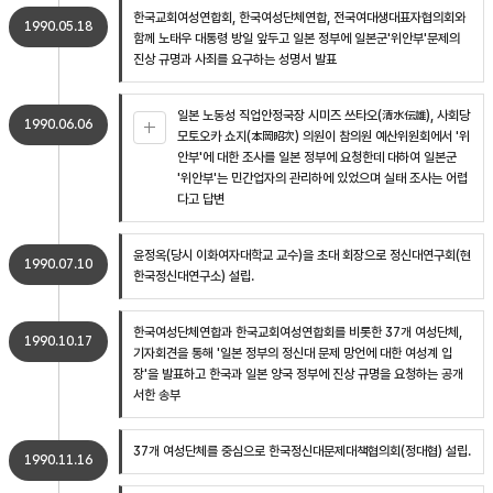
한국교회여성연합회, 한국여성단체연합, 전국여대생대표자협의회와
1990.05.18
함께 노태우 대통령 방일 앞두고 일본 정부에 일본군'위안부'문제의
진상 규명과 사죄를 요구하는 성명서 발표
일본 노동성 직업안정국장 시미즈 쓰타오(清水伝雄), 사회당
1990.06.06
모토오카 쇼지(本岡昭次) 의원이 참의원 예산위원회에서 '위
안부'에 대한 조사를 일본 정부에 요청한데 대하여 일본군
'위안부'는 민간업자의 관리하에 있었으며 실태 조사는 어렵
다고 답변
윤정옥(당시 이화여자대학교 교수)을 초대 회장으로 정신대연구회(현
1990.07.10
한국정신대연구소) 설립.
한국여성단체연합과 한국교회여성연합회를 비롯한 37개 여성단체,
1990.10.17
기자회견을 통해 '일본 정부의 정신대 문제 망언에 대한 여성계 입
장'을 발표하고 한국과 일본 양국 정부에 진상 규명을 요청하는 공개
서한 송부
37개 여성단체를 중심으로 한국정신대문제대책협의회(정대협) 설립.
1990.11.16