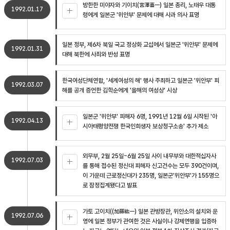
방한한 미야자와 기이치(宮澤喜一) 일본 총리, 노태우 대통
1992.01.17
령에게 일본군 '위안부' 문제에 대해 사과 의사 표명
일본 정부, 제6차 북일 국교 정상화 교섭에서 일본군 '위안부' 문제에
1992.01.31
대해 북한에 사죄와 반성 표명
한국여성단체연합, '세계여성의 해' 행사 주최하고 일본군 '위안부' 피
1992.03.07
해를 공개 증언한 김학순에게 '올해의 여성상' 시상
일본군 '위안부' 피해자 6명, 1991년 12월 6일 시작된 '아
1992.04.13
시아태평양전쟁 한국인희생자 보상청구소송' 추가 제소
외무부, 2월 25일~6월 25일 사이 내무부와 대한적십자사
1992.07.03
를 통해 접수된 정신대 피해자 신고건수는 모두 390건이며,
이 가운데 근로정신대가 235명, 일본군'위안부'가 155명으
로 잠정집계됐다고 발표
가토 고이치((加藤紘一) 일본 관방장관, 위안소의 설치와 운
1992.07.06
영에 일본 정부가 관여한 것은 사실이나 강제연행을 입증하