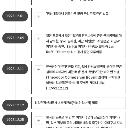
'정신대할머니 생활기금 모금 국민운동본부' 발족
1992.12.01
일본 도쿄에서 열린 '일본의 전후보상에 관한 국제공청회'에
1992.12.09
서 남북한, 중국, 필리핀, 대만, 네덜란드의 일본군 '위안부'
피해자들 증언. 네덜란드 피해자 얀 루프-오헤른(Jan
Ruff-O'Herne) 최초 공개 증언 이루어짐
한국정신대문제대책협의회, UN 인권소위원회 '중대한 인권
1992.12.11
침해의 피해자에 대한 배상' 문제 특별보고관 테오 반 보벤
(Theodoor Cornelis van Boven) 초청해 '국제인권
협약과 강제종군위안부'를 주제로 세미나 개최
(~1992.12.12)
워싱턴정신대문제대책위원회(워싱턴정대위) 발족
1992.12.12
한국인 일본군 '위안부' 피해자 3명과 근로정신대 피해자 7
1992.12.25
명, 일본 정부의 공식 사죄와 배상을 촉구하며 야마구치 지방