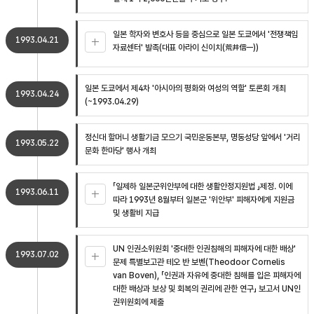
일본 학자와 변호사 등을 중심으로 일본 도쿄에서 '전쟁책임
1993.04.21
자료센터' 발족(대표 아라이 신이치(荒井信一))
일본 도쿄에서 제4차 '아시아의 평화와 여성의 역할' 토론회 개최
1993.04.24
(~1993.04.29)
정신대 할머니 생활기금 모으기 국민운동본부, 명동성당 앞에서 '거리
1993.05.22
문화 한마당' 행사 개최
「일제하 일본군위안부에 대한 생활안정지원법 」제정. 이에
1993.06.11
따라 1993년 8월부터 일본군 '위안부' 피해자에게 지원금
및 생활비 지급
UN 인권소위원회 '중대한 인권침해의 피해자에 대한 배상'
1993.07.02
문제 특별보고관 테오 반 보벤(Theodoor Cornelis
van Boven), 「인권과 자유에 중대한 침해를 입은 피해자에
대한 배상과 보상 및 회복의 권리에 관한 연구」 보고서 UN인
권위원회에 제출