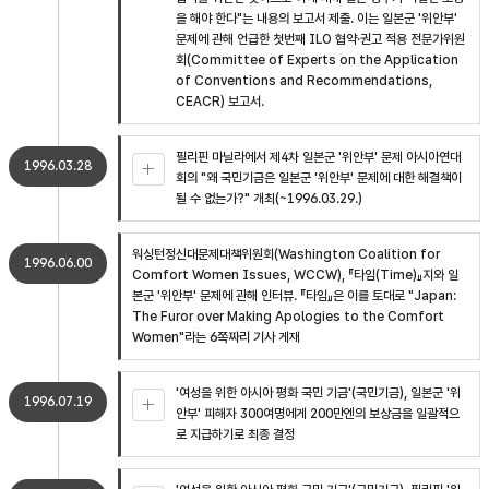
을 해야 한다"는 내용의 보고서 제출. 이는 일본군 '위안부'
문제에 관해 언급한 첫번째 ILO 협약·권고 적용 전문가위원
회(Committee of Experts on the Application
of Conventions and Recommendations,
CEACR) 보고서.
필리핀 마닐라에서 제4차 일본군 '위안부' 문제 아시아연대
1996.03.28
회의 "왜 국민기금은 일본군 '위안부' 문제에 대한 해결책이
될 수 없는가?" 개최(~1996.03.29.)
워싱턴정신대문제대책위원회(Washington Coalition for
1996.06.00
Comfort Women Issues, WCCW), 『타임(Time)』지와 일
본군 '위안부' 문제에 관해 인터뷰. 『타임』은 이를 토대로 "Japan:
The Furor over Making Apologies to the Comfort
Women"라는 6쪽짜리 기사 게재
'여성을 위한 아시아 평화 국민 기금'(국민기금), 일본군 '위
1996.07.19
안부' 피해자 300여명에게 200만엔의 보상금을 일괄적으
로 지급하기로 최종 결정