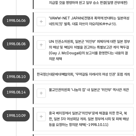
지급할 것을 명령하며 원고 일부 승소 판결(일명 관부재판)
'VAWW-NET JAPAN(전쟁과 폭력에 반대하는 일본여성
1998.06.06
네트워크)' 발족. 대표 마쓰이 야요리(松井やより).
UN 인권소위원회, 일본군 '위안부' 피해자에 대한 일본 정부
1998.08.08
의 배상 및 책임자 처벌을 권고하는 특별보고관 게이 맥두걸
(Gay J. McDougall)의 보고서를 환영한다는 내용의 결
의문 채택
한국정신대문제대책협의회, '무력갈등 아래서의 여성 인권' 포럼 개최
1998.08.10
불교인권위원회 '나눔의 집' 내 일본군 '위안부' 역사관 개관
1998.08.14
중국 베이징에서 일본군'위안부'문제 해결을 위한 한국, 북
1998.10.09
한, 일본 3자 여성회담 개최. 일본 정부에 사죄 및 피해 배상
등을 요청하는 항의문 채택(~1998.10.11)