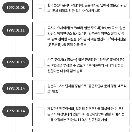
한국정신대문제대책협의회, 일본대사관 앞에서 일본군 '위안
1992.01.08
부' 문제 해결을 위한 정기 수요시위 시작
요시미 요시아키(吉見義明) 일본 주오대(中央大) 교수, 일본
1992.01.11
방위청 방위연구소 도서실에서 일본군이 위안소 설치 및 통
제 등에 관여한 사실을 밝히는 자료를 발견하고 『아사히신문
(朝日新聞)』을 통해 이를 공개
가토 고이치(加藤紘一) 일본 관방장관, '위안부' 문제에 군이
1992.01.13
관여했음을 부정할 수 없으며 피해자들에게 사죄와 반성을
전한다는 내용의 담화 발표
일본의 16개 단체를 중심으로 '종군위안부 문제 행동 네트워
1992.01.14
크' 발족
재일한인민주여성회, 일본의 전후책임을 확실히 하 는 모임
1992.01.14
등 4개 여성단체가 연합하여, 종군위안부에 관한 사례와 정
보를 수집하는 ‘위안부 110번’ 신고전화 개설