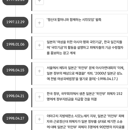
'정신대 할머니와 함께하는 시민모임' 발족
1997.12.29
일본의 '여성을 위한 아시아 평화 국민기금', 한국 일간지들
1998.01.06
에 '국민기금'의 활동을 설명하고 피해자들의 기금 수령절차
를 홍보하는 광고 게재
서울에서 제5차 일본군 '위안부' 문제 아시아연대회의 '이제,
1998.04.15
일본 정부의 배상으로 해결을!' 개최. '2000년 일본군 성노
예 전범 여성국제법정'을 열기로 결의(~1998.04.17.)
한국 정부, 국무회의에서 생존 일본군 '위안부' 피해자 152
1998.04.21
명에게 정부지원금을 지급할 것을 의결
야마구치 지방재판소 시모노세키 지부, 일본군 '위안부' 피해
1998.04.27
자와 근로정신대 피해자가 일본 정부를 상대로 제기한 소송
에 대해 일본군 '위안부' 피해자 3명에게 90만엔의 위자료를