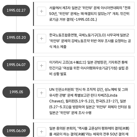
서울에서 제3차 일본군 '위안부' 문제 아시아연대회의 "전후
1995.02.27
50년, '위안부' 문제는 왜 해결되지 않았는가" 개최. 민간위
로기금 거부 결의(~1995.03.01.)
한국노동조합총연맹, 국제노동기구(ILO) 사무국에 일본군
1995.03.20
'위안부' 문제의 강제노동조약 위반 여부 조사를 요청하는 공
식 제소 제출
이가라시 고조(五十嵐広三) 일본 관방장관, 기자회견 통해
1995.04.07
민간기금 '여성을 위한 아시아평화우호기금'(가칭) 설립 준
비 상황 발표
UN 인권소위원회 '전시 하 조직적 강간, 성노예제 및 그와
1995.05
유사한 관행' 문제 특별보고관 린다 차베즈(Linda
Chavez), 필리핀(5.19~5.22), 한국(5.23~27), 일본
(5.27~5.31)을 방문하여 일본군 '위안부' 피해자 인터뷰 등
일본군 '위안부' 문제 조사 수행
일본 중의원 본회의, '역사를 교훈삼아 평화에의 결의(決意)
1995.06.09
를 새로이 하는 결의(決議)'라는 제목의 전후 50년 결의 채