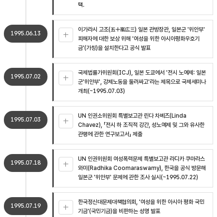
택.
이가라시 고조(五十嵐広三) 일본 관방장관, 일본군 '위안부'
1995.06.13
피해자에 대한 보상 위해 '여성을 위한 아시아평화우호기
금'(가칭)을 설치한다고 공식 발표
국제법률가위원회(ICJ), 일본 도쿄에서 '전시 노예제: 일본
1995.07.02
군'위안부', 강제노동을 둘러싸고'라는 제목으로 국제세미나
개최(~1995.07.03)
UN 인권소위원회 특별보고관 린다 차베즈(Linda
1995.07.03
Chavez), 「전시 하 조직적 강간, 성노예제 및 그와 유사한
관행에 관한 연구보고서」 제출
UN 인권위원회 여성폭력문제 특별보고관 라디카 쿠마라스
1995.07.18
와미(Radhika Coomaraswamy), 한국을 공식 방문해
일본군 '위안부' 문제에 관한 조사 실시(~1995.07.22)
한국정신대문제대책협의회, '여성을 위한 아시아 평화 국민
1995.07.19
기금'(국민기금)을 비판하는 성명 발표