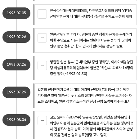
한국정신대문제대책협의회, 대한변호사협회와 함께 '강제종
1993.07.05
군위안부 문제에 대한 국제법적 접근'을 주제로 공청회 개최
일본군'위안부'피해자, 일본의 증언 청취가 문제를 은폐하기
1993.07.26
위한 수단으로 사용되어서는 안된다며 일본 정부의 '군대위
안부 증언 청취단' 한국 입국에 반대하는 성명서 발표
방한한 일본 정부 '군대위안부 증언 청취단', 아시아태평양전
1993.07.26
쟁 희생자유족회의 협력하에 일본군 '위안부' 피해자 16명의
증언 청취(~1993.07.30)
일본의 전쟁책임자료센터 대표 아라이 신이치(荒井信一) 교수 방한.
1993.07.29
기자회견 열어 일본군이 위안소의 설치에 관여한 사실을 보여주는 자
료를 소개하고, 일본 정부의 소극적인 진상 규명 노력에 아쉬움 표시
고노 요헤이(河野洋平) 일본 관방장관, 위안소 설치·운영과
1993.08.04
위안부 이송에 일본군이 관여했음을 시인하는 일본 정부의 2
차 진상조사 결과 발표. 이와 함께 피해자들에게 사과와 반성
의 뜻을 전하는 담화 발표(일명 고노 담화)