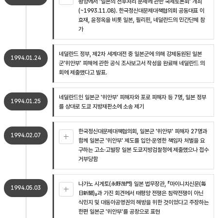
평양에서 '일본의 전후처리 문제에 관한 국제토론회' 개최
(~1993.11.08). 한국정신대문제대책협의회 공동대표 이
효재, 윤정옥을 비롯 일본, 필리핀, 네덜란드의 민간단체 참
가
네덜란드 정부, 제2차 세계대전 중 일본군에 의해 강제동원된 일본
1994.01.24
군'위안부' 피해에 관한 공식 조사보고서 작성을 완료해 네덜란드 의
회에 제출했다고 발표.
네덜란드인 일본군 '위안부' 피해자와 포로 피해자 등 7명, 일본 정부
1994.01.25
를 상대로 도쿄 지방재판소에 소송 제기
한국정신대문제대책협의회, 일본군 '위안부' 피해자 27명과
1994.02.07
함께 일본군 '위안부' 제도를 입안·운영한 책임자 처벌을 요
구하는 고소·고발장 일본 도쿄지방검찰청에 제출했으나 접수
거부당함
나가노 시게토(永野茂門) 일본 법무장관, 『마이니치신문(毎
1994.05.03
日新聞)』과 가진 회견에서 태평양 전쟁은 침략전쟁이 아닌
식민지 및 대동아공영권의 해방을 위한 것이었다고 주장하는
한편 일본군 '위안부'를 공창으로 표현