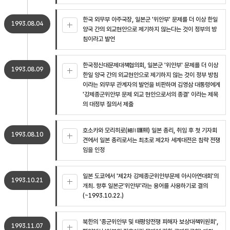
한국 외무부 아주국장, 일본군 '위안부' 문제를 더 이상 한일
1993.08.04
양국 간의 외교현안으로 제기하지 않는다는 것이 정부의 방
침이라고 발언
한국정신대문제대책협의회, 일본군 '위안부' 문제를 더 이상
1993.08.09
한일 양국 간의 외교현안으로 제기하지 않는 것이 정부 방침
이라는 외무부 관계자의 발언을 비판하며 김영삼 대통령에게
'강제종군위안부 문제 외교 현안으로서의 종결' 이라는 제목
의 대정부 질의서 제출
호소카와 모리히로(細川護煕) 일본 총리, 취임 후 첫 기자회
1993.08.10
견에서 일본 총리로서는 최초로 제2차 세계대전은 침략 전쟁
임을 인정
일본 도쿄에서 '제2차 강제종군위안부문제 아시아연대회'의
1993.10.21
개최. 향후 일본군'위안부'라는 용어를 사용하기로 결의
(~1993.10.22.)
북한의 '종군위안부 및 태평양전쟁 피해자 보상대책위원회',
1993.11.07