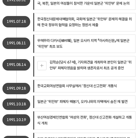
1991.05.31
국, 북한, 일본의 여성들이 참석한 가운데 일본군 '위안부' 문제 논의
한국정신대문제대책협의회, 국회에 일본군 '위안부' 문제의 해결을 위
1991.07.18
해 한국 정부의 협력을 요청하는 청원서 제출
우에무라 다카시(植村隆), 일본 오사카 지역 『아사히신문』에 일본군
1991.08.11
'위안부' 최초 보도
김학순(당시 67세), 기자회견을 개최하여 본인이 일본군 '위
1991.08.14
안부' 피해자였음을 밝히며 생존자로서 최초 공개 증언
한국교회여성연합회 사무실에서 '정신대 신고전화' 개통식
1991.09.18
일본군 '위안부' 피해자 배봉기, 오키나와의 자택에서 숨진 채 발견
1991.10.18
부산여성경제인연합회 '여성의 전화', 정신대 신고전화 개설하고 개통
1991.10.19
식 개최