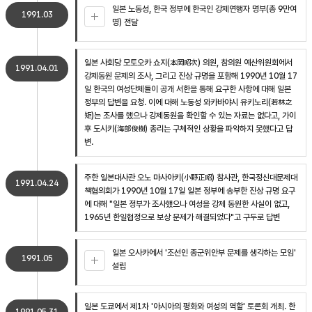
일본 노동성, 한국 정부에 한국인 강제연행자 명부(총 9만여
1991.03
명) 전달
일본 사회당 모토오카 쇼지(本岡昭次) 의원, 참의원 예산위원회에서
1991.04.01
강제동원 문제의 조사, 그리고 진상 규명을 포함해 1990년 10월 17
일 한국의 여성단체들이 공개 서한을 통해 요구한 사항에 대해 일본
정부의 답변을 요청. 이에 대해 노동성 와카바야시 유키노리(若林之
矩)는 조사를 했으나 강제동원을 확인할 수 있는 자료는 없다고, 가이
후 도시키(海部俊樹) 총리는 구체적인 상황을 파악하지 못했다고 답
변.
주한 일본대사관 오노 마사아키(小野正昭) 참사관, 한국정신대문제대
1991.04.24
책협의회가 1990년 10월 17일 일본 정부에 송부한 진상 규명 요구
에 대해 "일본 정부가 조사했으나 여성을 강제 동원한 사실이 없고,
1965년 한일협정으로 보상 문제가 해결되었다"고 구두로 답변
일본 오사카에서 '조선인 종군위안부 문제를 생각하는 모임'
1991.05
설립
일본 도쿄에서 제1차 '아시아의 평화와 여성의 역할' 토론회 개최. 한