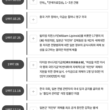
1997.03.20
안부』, 『관계자료집성』 1~3권 간행
중국 거주 정재수, 이금순 할머니 영구 귀국
1997.03.25
윌리엄 리핀스키(William Lipinski)를 비롯한 17명의 미
1997.07.25
(美) 하원의원, 일본군 '위안부' 강제동원 등 제2차 세계대전
중 저지른 전쟁범죄에 대한 일본 정부의 공식사죄와 피해 보
상을 요구하는 결의안 하원에 제출
타이완 부녀구원기금회(婦女救援基金會), '여성을 위한 아시
1997.08
아 평화 국민기금'에 반대하여 자체적으로 '위안부' 피해자
지원을 위한 경매 실시. 수익금으로 피해자 1명 당 50만 위
안(약 200만엔)씩 지원
한국 국회, 일본 전범 관련자의 국내 입국 금지를 골자로 하
1997.11.18
는 '출입국 관리법' 개정 법률안 의결
일본군 '위안부' 피해를 최초 공개 증언한 김학순 별세
1997.12.16