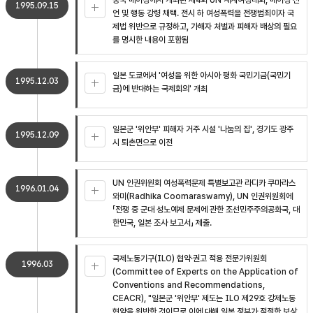
중국 베이징에서 개최된 제4회 UN 세계여성대회, 베이징 선
1995.09.15
언 및 행동 강령 채택. 전시 하 여성폭력을 전쟁범죄이자 국
제법 위반으로 규정하고, 가해자 처벌과 피해자 배상의 필요
를 명시한 내용이 포함됨
일본 도쿄에서 '여성을 위한 아시아 평화 국민기금(국민기
1995.12.03
금)에 반대하는 국제회의' 개최
일본군 '위안부' 피해자 거주 시설 '나눔의 집', 경기도 광주
1995.12.09
시 퇴촌면으로 이전
UN 인권위원회 여성폭력문제 특별보고관 라디카 쿠마라스
1996.01.04
와미(Radhika Coomaraswamy), UN 인권위원회에
「전쟁 중 군대 성노예제 문제에 관한 조선민주주의공화국, 대
한민국, 일본 조사 보고서」 제출.
국제노동기구(ILO) 협약·권고 적용 전문가위원회
1996.03
(Committee of Experts on the Application of
Conventions and Recommendations,
CEACR), "일본군 '위안부' 제도는 ILO 제29호 강제노동
협약을 위반한 것이므로 이에 대해 일본 정부가 적절한 보상