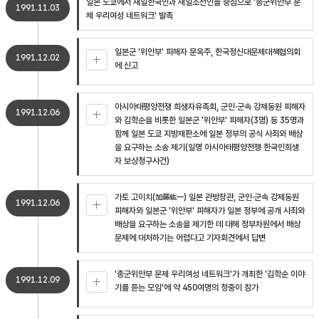
일본 도쿄에서 재일한국인과 재일조선인을 중심으로 '종군위안부 문
1991.11.03
제 우리여성 네트워크' 발족
일본군 '위안부' 피해자 문옥주, 한국정신대문제대책협의회
1991.12.02
에 신고
아시아태평양전쟁 희생자유족회, 군인·군속 강제동원 피해자
1991.12.06
와 김학순을 비롯한 일본군 '위안부' 피해자(3명) 등 35명과
함께 일본 도쿄 지방재판소에 일본 정부의 공식 사죄와 배상
을 요구하는 소송 제기(일명 아시아태평양전쟁 한국인희생
자 보상청구사건)
가토 고이치(加藤紘一) 일본 관방장관, 군인·군속 강제동원
1991.12.06
피해자와 일본군 '위안부' 피해자가 일본 정부에 공개 사죄와
배상을 요구하는 소송을 제기한 데 대해 정부차원에서 배상
문제에 대처하기는 어렵다고 기자회견에서 답변
'종군위안부 문제 우리여성 네트워크'가 개최한 '김학순 이야
1991.12.09
기를 듣는 모임'에 약 450여명의 청중이 참가