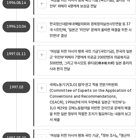
'여성을 위한 아시아 평화 국민 기금'(국민기금), 필리핀 '위
1996.08.14
안부' 피해자 4명에게 보상금 전달
한국정신대문제대책협의회와 경제정의실천시민연합 등 37
1996.10.04
개 시민단체, '일본군 '위안부' 문제의 올바른 해결을 위한 시
민연대' 결성
'여성을 위한 아시아 평화 국민 기금'(국민기금), 한국의 일본
1997.01.11
군 '위안부'피해자 7명에게 위로금 200만엔과 의료복지금
300만엔, 그리고 하시모토 류타로(橋本龍太郞) 일본 총리의
사과 편지 전달
국제노동기구(ILO) 협약·권고 적용 전문가위원회
1997.03
(Committee of Experts on the Application of
Conventions and Recommendations,
CEACR), 1996년에 이어 두번째로 일본군 '위안부'는
ILO 제29호 강제노동협약을 위반한 것이므로 문제의 해결
을 위한 일본 정부의 적절한 조치가 필요하다는 내용의 보고
서 제출
'여성을 위한 아시아 평화 국민 기금', 『정부 조사』, 『종군위