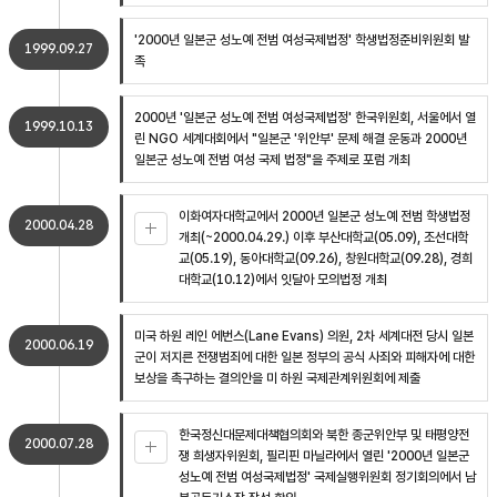
'2000년 일본군 성노예 전범 여성국제법정' 학생법정준비위원회 발
1999.09.27
족
2000년 '일본군 성노예 전범 여성국제법정' 한국위원회, 서울에서 열
1999.10.13
린 NGO 세계대회에서 "일본군 '위안부' 문제 해결 운동과 2000년
일본군 성노예 전범 여성 국제 법정"을 주제로 포럼 개최
이화여자대학교에서 2000년 일본군 성노예 전범 학생법정
2000.04.28
개최(~2000.04.29.) 이후 부산대학교(05.09), 조선대학
교(05.19), 동아대학교(09.26), 창원대학교(09.28), 경희
대학교(10.12)에서 잇달아 모의법정 개최
미국 하원 레인 에번스(Lane Evans) 의원, 2차 세계대전 당시 일본
2000.06.19
군이 저지른 전쟁범죄에 대한 일본 정부의 공식 사죄와 피해자에 대한
보상을 촉구하는 결의안을 미 하원 국제관계위원회에 제출
한국정신대문제대책협의회와 북한 종군위안부 및 태평양전
2000.07.28
쟁 희생자위원회, 필리핀 마닐라에서 열린 '2000년 일본군
성노예 전범 여성국제법정' 국제실행위원회 정기회의에서 남