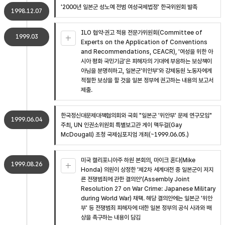
'2000년 일본군 성노예 전범 여성국제법정' 한국위원회 발족
1998.12.07
ILO 협약·권고 적용 전문가위원회(Committee of
1999.03
Experts on the Application of Conventions
and Recommendations, CEACR), '여성을 위한 아
시아 평화 국민기금'은 피해자의 기대에 부응하는 보상책이
아님을 분명히하고, 일본군'위안부'와 강제동원 노동자에게
적절한 보상을 할 것을 일본 정부에 권고하는 내용의 보고서
제출.
한국정신대문제대책협의회와 국회 "일본군 '위안부' 문제 연구모임"
1999.06.04
주최, UN 인권소위원회 특별보고관 게이 맥두걸(Gay
McDougall) 초청 국제심포지엄 개최(~1999.06.05.)
미국 캘리포니아주 하원 본회의, 마이크 혼다(Mike
1999.08.26
Honda) 의원이 상정한 '제2차 세계대전 중 일본군이 저지
른 전쟁범죄에 관한 결의안'(Assembly Joint
Resolution 27 on War Crime: Japanese Military
during World War) 채택. 해당 결의안에는 일본군 '위안
부' 등 전쟁범죄 피해자에 대한 일본 정부의 공식 사과와 배
상을 촉구하는 내용이 담김