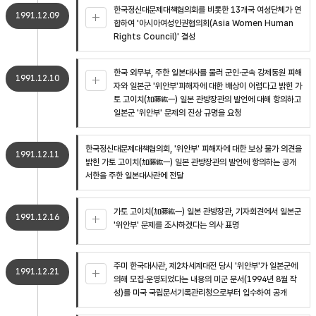
한국정신대문제대책협의회를 비롯한 13개국 여성단체가 연
1991.12.09
합하여 '아시아여성인권협의회(Asia Women Human
Rights Council)' 결성
한국 외무부, 주한 일본대사를 불러 군인·군속 강제동원 피해
1991.12.10
자와 일본군 '위안부'피해자에 대한 배상이 어렵다고 밝힌 가
토 고이치(加藤紘一) 일본 관방장관의 발언에 대해 항의하고
일본군 '위안부' 문제의 진상 규명을 요청
한국정신대문제대책협의회, '위안부' 피해자에 대한 보상 불가 의견을
1991.12.11
밝힌 가토 고이치(加藤紘一) 일본 관방장관의 발언에 항의하는 공개
서한을 주한 일본대사관에 전달
가토 고이치(加藤紘一) 일본 관방장관, 기자회견에서 일본군
1991.12.16
'위안부' 문제를 조사하겠다는 의사 표명
주미 한국대사관, 제2차세계대전 당시 '위안부'가 일본군에
1991.12.21
의해 모집·운영되었다는 내용의 미군 문서(1994년 8월 작
성)를 미국 국립문서기록관리청으로부터 입수하여 공개