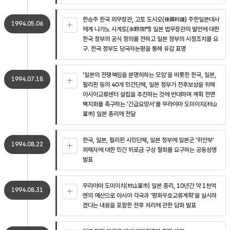
한승주 한국 외무장관, 고토 도시오(後藤利雄) 주한일본대사
1994.05.06
에게 나가노 시게토(永野茂門) 일본 법무장관의 발언에 대한
한국 정부의 공식 항의를 전하고 일본 정부의 시정조치를 요
구. 한국 정부도 당국자논평을 통해 유감 표명
'일본의 전쟁책임을 분명히하는 모임'을 비롯한 한국, 일본,
1994.07.18
필리핀 등의 40개 민간단체, 일본 정부가 전후보상을 위해
아시아교류센터 설립을 추진하는 것에 반대하며 계획 전면
백지화를 촉구하는 '긴급요망서'를 무라야마 도미이치(村山
富市) 일본 총리에 전달
한국, 일본, 필리핀 시민단체, 일본 정부에 일본군 '위안부'
1994.08.22
피해자에 대한 민간 위로금 구상 철회를 요구하는 공동성명
발표
무라야마 도미이치(村山富市) 일본 총리, 10년간 약 1천억
1994.08.31
엔의 예산으로 아시아 각국과 '평화우호교류계획'을 실시하
겠다는 내용을 포함한 전후 처리에 관한 담화 발표