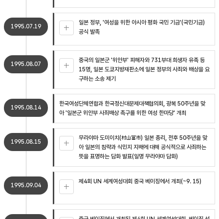
일본 정부, '여성을 위한 아시아 평화 국민 기금'(국민기금)
1995.07.19
공식 발족
중국의 일본군 '위안부' 피해자와 731부대 희생자 유족 등
1995.08.07
15명, 일본 도쿄지방재판소에 일본 정부의 사죄와 배상을 요
구하는 소송 제기
한국여성단체연합과 한국정신대문제대책협의회, 광복 50주년을 맞
1995.08.14
아 '일본군 위안부 사죄배상 촉구를 위한 여성 한마당' 개최
무라야마 도미이치(村山富市) 일본 총리, 전후 50주년을 맞
1995.08.15
아 일본의 침략과 식민지 지배에 대해 공식적으로 사죄하는
뜻을 표명하는 담화 발표(일명 무라야마 담화)
제4회 UN 세계여성대회 중국 베이징에서 개최(~9. 15)
1995.09.04