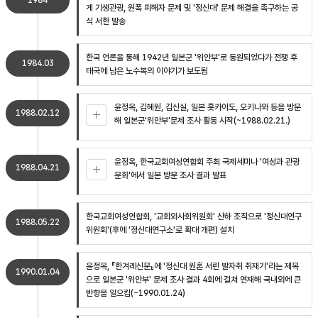
1984
게 기생관광, 원폭 피해자 문제 및 '정신대' 문제 해결을 촉구하는 공
식 서한 발송
한국 언론을 통해 1942년 일본군 '위안부'로 동원되었다가 전쟁 후
1984.03
태국에 남은 노수복의 이야기가 보도됨
윤정옥, 김혜원, 김신실, 일본 홋카이도, 오키나와 등을 방문
1988.02.12
해 일본군'위안부'문제 조사 활동 시작(~1988.02.21.)
윤정옥, 한국교회여성연합회 주최 국제세미나 '여성과 관광
1988.04.21
문화'에서 일본 방문 조사 결과 발표
한국교회여성연합회, '교회와사회위원회' 산하 조직으로 '정신대연구
1988.05.22
위원회'(후에 '정신대연구소'로 확대 개편) 설치
윤정옥, 『한겨레신문』에 '정신대 원혼 서린 발자취 취재기'라는 제목
1990.01.04
으로 일본군 '위안부' 문제 조사 결과 4회에 걸쳐 연재해 국내외에 큰
반향을 일으킴(~1990.01.24)