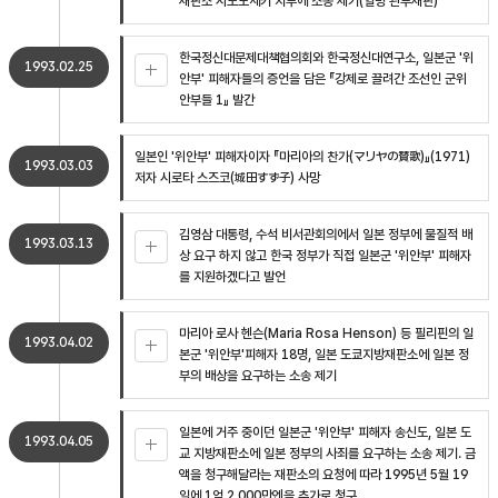
재판소 시모노세키 지부에 소송 제기(일명 관부재판)
한국정신대문제대책협의회와 한국정신대연구소, 일본군 '위
1993.02.25
안부' 피해자들의 증언을 담은 『강제로 끌려간 조선인 군위
안부들 1』 발간
일본인 '위안부' 피해자이자 『마리아의 찬가(マリヤの賛歌)』(1971)
1993.03.03
저자 시로타 스즈코(城田すず子) 사망
김영삼 대통령, 수석 비서관회의에서 일본 정부에 물질적 배
1993.03.13
상 요구 하지 않고 한국 정부가 직접 일본군 '위안부' 피해자
를 지원하겠다고 발언
마리아 로사 헨슨(Maria Rosa Henson) 등 필리핀의 일
1993.04.02
본군 '위안부'피해자 18명, 일본 도쿄지방재판소에 일본 정
부의 배상을 요구하는 소송 제기
일본에 거주 중이던 일본군 '위안부' 피해자 송신도, 일본 도
1993.04.05
교 지방재판소에 일본 정부의 사죄를 요구하는 소송 제기. 금
액을 청구해달라는 재판소의 요청에 따라 1995년 5월 19
일에 1억 2,000만엔을 추가로 청구.