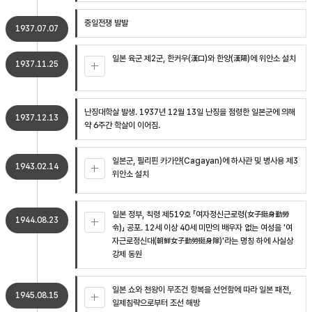
중일전쟁 발발
1937.07.07
일본 육군 제2군, 한커우(漢口)와 한양(漢陽)에 위안소 설치
1937.11.25
난징대학살 발생. 1937년 12월 13일 난징을 점령한 일본군에 의해
1937.12.13
약 6주간 학살이 이어짐.
일본군, 필리핀 카가얀(Cagayan)에 하사관 및 병사용 제3
1943.02.14
위안소 설치
일본 정부, 칙령 제519호 「여자정신근로령(女子挺身勤勞
1944.08.23
令)」 공포. 12세 이상 40세 미만의 배우자 없는 여성을 '여
자근로정신대(朝鮮女子勤勞挺身隊)'라는 명칭 하에 사실상
강제 동원
일본 쇼와 천왕이 무조건 항복을 선언함에 따라 일본 패전,
1945.08.15
일제침략으로부터 조선 해방