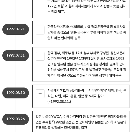
는 자료는 없다는 내용의 일본 정부 1차 진상조사 결과(자료
127건 포함)와 함께 피해자들에게 사과와 반성의 뜻을 전하
는 담화 발표.
한국정신대문제대책협의회, 반핵 평화운동연합 등 6개 사회
1992.07.21
단체를 중심으로 '일본 군국주의 부활 저지와 전후 책임을 확
실히 하는 연대회의' 발족
한국 정부, 외무부 등 17개 정부 부처로 구성된 '정신대문제
1992.07.31
실무대책반'이 1992년 1월부터 실시한 조사결과와 1992
년 7월 발표된 일본 정부의 조사결과를 정리한 '일제하 군대
위안부 실태조사 중간보고서'를 발표하고 '위안부' 모집에 강
제력이 행사된 것으로 추정된다며 일본 정부에 대책 촉구
서울에서 '제1차 정신대문제 아시아연대회의' 개최. 한국, 필
1992.08.10
리핀, 대만, 태국, 홍콩, 일본 등 6개국 참가
(~1992.08.11.)
일본 나고야YWCA, 이용수·강덕경 등 일본군 '위안부' 피해자들의 증
1992.08.26
언을 수록한 『1992년 조선인 전 군대위안부 분들을 맞이하여 일본의
전쟁책임을 생각하는 증언기록집』 출간