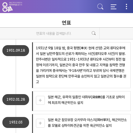
주
본
하
메
문
단
뉴
바
바
바
로
로
로
가
가
연표
가
기
기
기
1931년 9월 18일 밤, 중국 펑톈(奉天: 현재 선양) 교외 류탸오후에
1931.09.18
서 일본 남만주철도의 선로가 폭파되는 사건(류탸오후 사건)이 발생.
만주사변은 일차적으로 1931~1933년 류탸오후 사건부터 정전 협
정에 이르기까지, 일본군이 중국 만주 및 내몽고 지역을 침략한 전쟁
을 가리키며 중국에서는 ‘9·18사변’이라고 부르며 당시 국제연맹은
일본의 침략으로 판단해 만주국을 승인하지 않고 일본군의 철수를 권
고
일본 해군, 유곽의 일종인 대좌부(貸座敷)를 기초로 상하이
1932.01.28
에 최초의 해군위안소 설치
일본 육군 참모부장 오카무라 야스지(岡村寧次), 해군위안소
1932.03
를 모델로 상하이파견군을 위한 육군위안소 설치