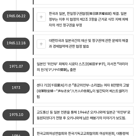
한국과 일본, 한일청구권협정(韓日請求權協定) 체결. 일본
1965.06.22
정부는 이후 이 협정의 제2조 3항을 근거로 식민 지배 피해
자의 개인 청구권을 부정
대한민국과 일본국간의 재산 및 청구권에 관한 문제의 해결
1965.12.18
과 경제협력에 관한 협정 발효
일본인 '위안부' 피해자 시로타 스즈코(城田すず子), 자서전 『마리아
1971.07
의 찬가(マリヤの賛歌)』 출판
센다 가코(千田夏光)가 쓴 『종군위안부-소리없는 여자 8만명의 고발
1973
(従軍慰安婦－"声なき女”八万人の告発)』이 발간되어 베스트셀러가
됨
교도통신 등 일본 언론을 통해 1944년 오키나와에 일본군 '위안부'로
1975.10
동원되었다가 전쟁 후 오키나와에 남은 배봉기의 이야기가 보도됨.
한국교회여성연합회와 한국기독교교회협의회 여성위원회, 대통령에