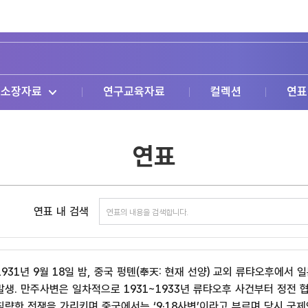
소장자료
연구교육자료
컬렉션
연표
연표
연표 내 검색
1931년 9월 18일 밤, 중국 펑톈(奉天: 현재 선양) 교외 류탸오후에
발생. 만주사변은 일차적으로 1931~1933년 류탸오후 사건부터 정전 
침략한 전쟁을 가리키며 중국에서는 ‘9·18사변’이라고 부르며 당시 국