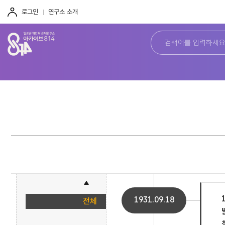
주
본
하
메
문
단
로그인
연구소 소개
뉴
바
바
바
로
로
로
가
가
가
기
기
기
1931.09.18
전체