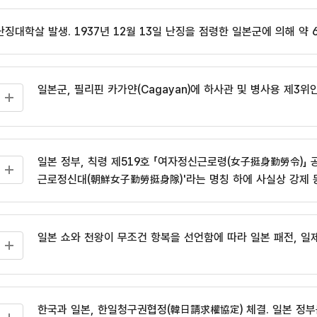
난징대학살 발생. 1937년 12월 13일 난징을 점령한 일본군에 의해 약 
일본군, 필리핀 카가얀(Cagayan)에 하사관 및 병사용 제3위
일본 정부, 칙령 제519호 「여자정신근로령(女子挺身勤勞令)」 공
근로정신대(朝鮮女子勤勞挺身隊)'라는 명칭 하에 사실상 강제 
일본 쇼와 천왕이 무조건 항복을 선언함에 따라 일본 패전, 
한국과 일본, 한일청구권협정(韓日請求權協定) 체결. 일본 정부