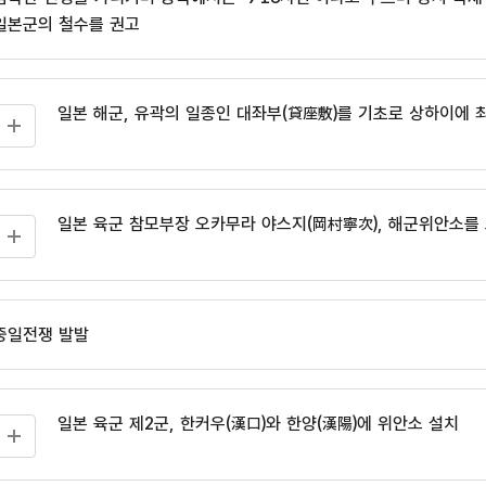
일본군의 철수를 권고
일본 해군, 유곽의 일종인 대좌부(貸座敷)를 기초로 상하이에
일본 육군 참모부장 오카무라 야스지(岡村寧次), 해군위안소를
중일전쟁 발발
일본 육군 제2군, 한커우(漢口)와 한양(漢陽)에 위안소 설치