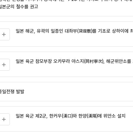
일본군의 철수를 권고
일본 해군, 유곽의 일종인 대좌부(貸座敷)를 기초로 상하이에
일본 육군 참모부장 오카무라 야스지(岡村寧次), 해군위안소를
중일전쟁 발발
일본 육군 제2군, 한커우(漢口)와 한양(漢陽)에 위안소 설치