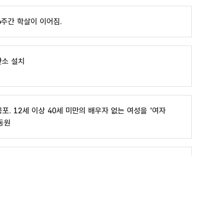
6주간 학살이 이어짐.
안소 설치
포. 12세 이상 40세 미만의 배우자 없는 여성을 '여자
동원
일제침략으로부터 조선 해방
일본군'위안부' 관련 사이트
는 이후 이 협정의 제2조 3항을 근거로 식민 지배 피해자