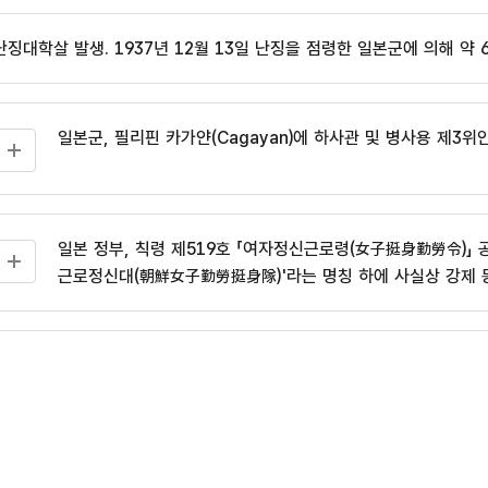
난징대학살 발생. 1937년 12월 13일 난징을 점령한 일본군에 의해 약 
일본군, 필리핀 카가얀(Cagayan)에 하사관 및 병사용 제3위
일본 정부, 칙령 제519호 「여자정신근로령(女子挺身勤勞令)」 공
근로정신대(朝鮮女子勤勞挺身隊)'라는 명칭 하에 사실상 강제 
일본 쇼와 천왕이 무조건 항복을 선언함에 따라 일본 패전, 
연구소 소개
한국과 일본, 한일청구권협정(韓日請求權協定) 체결. 일본 정부