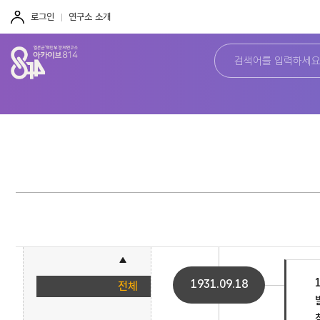
주
본
하
메
문
단
로그인
연구소 소개
뉴
바
바
바
로
로
로
가
가
가
기
기
기
1931.09.18
전체