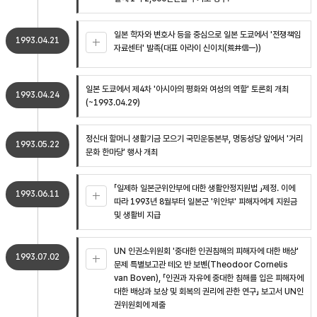
일본 학자와 변호사 등을 중심으로 일본 도쿄에서 '전쟁책임
1993.04.21
자료센터' 발족(대표 아라이 신이치(荒井信一))
일본 도쿄에서 제4차 '아시아의 평화와 여성의 역할' 토론회 개최
1993.04.24
(~1993.04.29)
정신대 할머니 생활기금 모으기 국민운동본부, 명동성당 앞에서 '거리
1993.05.22
문화 한마당' 행사 개최
「일제하 일본군위안부에 대한 생활안정지원법 」제정. 이에
1993.06.11
따라 1993년 8월부터 일본군 '위안부' 피해자에게 지원금
및 생활비 지급
UN 인권소위원회 '중대한 인권침해의 피해자에 대한 배상'
1993.07.02
문제 특별보고관 테오 반 보벤(Theodoor Cornelis
van Boven), 「인권과 자유에 중대한 침해를 입은 피해자에
대한 배상과 보상 및 회복의 권리에 관한 연구」 보고서 UN인
권위원회에 제출