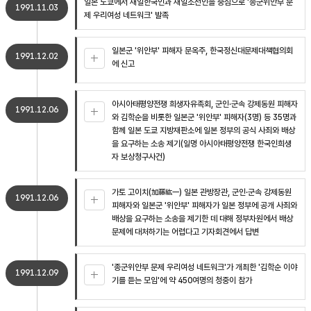
일본 도쿄에서 재일한국인과 재일조선인을 중심으로 '종군위안부 문
1991.11.03
제 우리여성 네트워크' 발족
일본군 '위안부' 피해자 문옥주, 한국정신대문제대책협의회
1991.12.02
에 신고
아시아태평양전쟁 희생자유족회, 군인·군속 강제동원 피해자
1991.12.06
와 김학순을 비롯한 일본군 '위안부' 피해자(3명) 등 35명과
함께 일본 도쿄 지방재판소에 일본 정부의 공식 사죄와 배상
을 요구하는 소송 제기(일명 아시아태평양전쟁 한국인희생
자 보상청구사건)
가토 고이치(加藤紘一) 일본 관방장관, 군인·군속 강제동원
1991.12.06
피해자와 일본군 '위안부' 피해자가 일본 정부에 공개 사죄와
배상을 요구하는 소송을 제기한 데 대해 정부차원에서 배상
문제에 대처하기는 어렵다고 기자회견에서 답변
'종군위안부 문제 우리여성 네트워크'가 개최한 '김학순 이야
1991.12.09
기를 듣는 모임'에 약 450여명의 청중이 참가