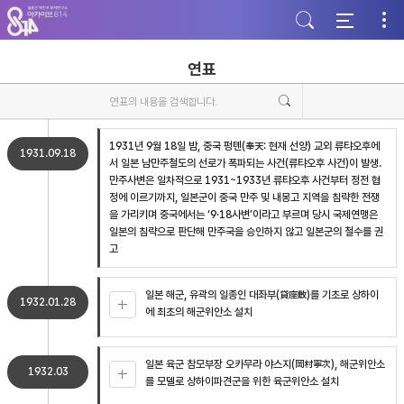
주
본
하
메
문
단
뉴
바
바
바
로
로
로
가
가
연표
가
기
기
기
1931년 9월 18일 밤, 중국 펑톈(奉天: 현재 선양) 교외 류탸오후에
1931.09.18
서 일본 남만주철도의 선로가 폭파되는 사건(류탸오후 사건)이 발생.
만주사변은 일차적으로 1931~1933년 류탸오후 사건부터 정전 협
정에 이르기까지, 일본군이 중국 만주 및 내몽고 지역을 침략한 전쟁
을 가리키며 중국에서는 ‘9·18사변’이라고 부르며 당시 국제연맹은
일본의 침략으로 판단해 만주국을 승인하지 않고 일본군의 철수를 권
고
일본 해군, 유곽의 일종인 대좌부(貸座敷)를 기초로 상하이
1932.01.28
에 최초의 해군위안소 설치
일본 육군 참모부장 오카무라 야스지(岡村寧次), 해군위안소
1932.03
를 모델로 상하이파견군을 위한 육군위안소 설치