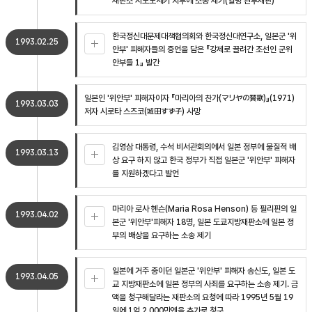
재판소 시모노세키 지부에 소송 제기(일명 관부재판)
한국정신대문제대책협의회와 한국정신대연구소, 일본군 '위
1993.02.25
안부' 피해자들의 증언을 담은 『강제로 끌려간 조선인 군위
안부들 1』 발간
일본인 '위안부' 피해자이자 『마리아의 찬가(マリヤの賛歌)』(1971)
1993.03.03
저자 시로타 스즈코(城田すず子) 사망
김영삼 대통령, 수석 비서관회의에서 일본 정부에 물질적 배
1993.03.13
상 요구 하지 않고 한국 정부가 직접 일본군 '위안부' 피해자
를 지원하겠다고 발언
마리아 로사 헨슨(Maria Rosa Henson) 등 필리핀의 일
1993.04.02
본군 '위안부'피해자 18명, 일본 도쿄지방재판소에 일본 정
부의 배상을 요구하는 소송 제기
일본에 거주 중이던 일본군 '위안부' 피해자 송신도, 일본 도
1993.04.05
교 지방재판소에 일본 정부의 사죄를 요구하는 소송 제기. 금
액을 청구해달라는 재판소의 요청에 따라 1995년 5월 19
일에 1억 2,000만엔을 추가로 청구.