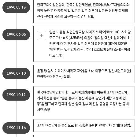
한국교회여성연합회, 한국여성단체연합, 전국여대생대표자협의회와
1990.05.18
함께 노태우 대통령 방일 앞두고 일본 정부에 일본군'위안부'문제의
진상 규명과 사죄를 요구하는 성명서 발표
일본 노동성 직업안정국장 시미즈 쓰타오(清水伝雄), 사회당
1990.06.06
모토오카 쇼지(本岡昭次) 의원이 참의원 예산위원회에서 '위
안부'에 대한 조사를 일본 정부에 요청한데 대하여 일본군
'위안부'는 민간업자의 관리하에 있었으며 실태 조사는 어렵
다고 답변
윤정옥(당시 이화여자대학교 교수)을 초대 회장으로 정신대연구회(현
1990.07.10
한국정신대연구소) 설립.
한국여성단체연합과 한국교회여성연합회를 비롯한 37개 여성단체,
1990.10.17
기자회견을 통해 '일본 정부의 정신대 문제 망언에 대한 여성계 입
장'을 발표하고 한국과 일본 양국 정부에 진상 규명을 요청하는 공개
서한 송부
37개 여성단체를 중심으로 한국정신대문제대책협의회(정대협) 설립.
1990.11.16