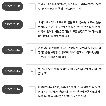
한국정신대문제대책협의회, 일본대사관 앞에서 일본군 '위안
1992.01.08
부' 문제 해결을 위한 정기 수요시위 시작
요시미 요시아키(吉見義明) 일본 주오대(中央大) 교수, 일본
1992.01.11
방위청 방위연구소 도서실에서 일본군이 위안소 설치 및 통
제 등에 관여한 사실을 밝히는 자료를 발견하고 『아사히신문
(朝日新聞)』을 통해 이를 공개
가토 고이치(加藤紘一) 일본 관방장관, '위안부' 문제에 군이
1992.01.13
관여했음을 부정할 수 없으며 피해자들에게 사죄와 반성을
전한다는 내용의 담화 발표
일본의 16개 단체를 중심으로 '종군위안부 문제 행동 네트워
1992.01.14
크' 발족
재일한인민주여성회, 일본의 전후책임을 확실히 하 는 모임
1992.01.14
등 4개 여성단체가 연합하여, 종군위안부에 관한 사례와 정
보를 수집하는 ‘위안부 110번’ 신고전화 개설