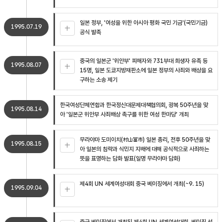
일본 정부, '여성을 위한 아시아 평화 국민 기금'(국민기금)
1995.07.19
공식 발족
중국의 일본군 '위안부' 피해자와 731부대 희생자 유족 등
1995.08.07
15명, 일본 도쿄지방재판소에 일본 정부의 사죄와 배상을 요
구하는 소송 제기
한국여성단체연합과 한국정신대문제대책협의회, 광복 50주년을 맞
1995.08.14
아 '일본군 위안부 사죄배상 촉구를 위한 여성 한마당' 개최
무라야마 도미이치(村山富市) 일본 총리, 전후 50주년을 맞
1995.08.15
아 일본의 침략과 식민지 지배에 대해 공식적으로 사죄하는
뜻을 표명하는 담화 발표(일명 무라야마 담화)
제4회 UN 세계여성대회 중국 베이징에서 개최(~9. 15)
1995.09.04