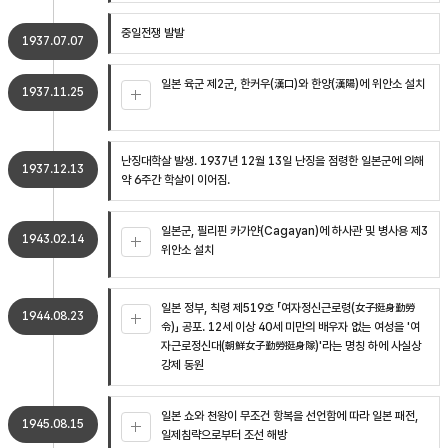
중일전쟁 발발
1937.07.07
일본 육군 제2군, 한커우(漢口)와 한양(漢陽)에 위안소 설치
1937.11.25
난징대학살 발생. 1937년 12월 13일 난징을 점령한 일본군에 의해
1937.12.13
약 6주간 학살이 이어짐.
일본군, 필리핀 카가얀(Cagayan)에 하사관 및 병사용 제3
1943.02.14
위안소 설치
일본 정부, 칙령 제519호 「여자정신근로령(女子挺身勤勞
1944.08.23
令)」 공포. 12세 이상 40세 미만의 배우자 없는 여성을 '여
자근로정신대(朝鮮女子勤勞挺身隊)'라는 명칭 하에 사실상
강제 동원
일본 쇼와 천왕이 무조건 항복을 선언함에 따라 일본 패전,
1945.08.15
일제침략으로부터 조선 해방