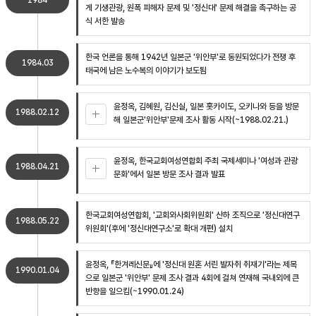
1984
게 기생관광, 원폭 피해자 문제 및 '정신대' 문제 해결을 촉구하는 공
식 서한 발송
한국 언론을 통해 1942년 일본군 '위안부'로 동원되었다가 전쟁 후
1984.03
태국에 남은 노수복의 이야기가 보도됨
윤정옥, 김혜원, 김신실, 일본 홋카이도, 오키나와 등을 방문
1988.02.12
해 일본군'위안부'문제 조사 활동 시작(~1988.02.21.)
윤정옥, 한국교회여성연합회 주최 국제세미나 '여성과 관광
1988.04.21
문화'에서 일본 방문 조사 결과 발표
한국교회여성연합회, '교회와사회위원회' 산하 조직으로 '정신대연구
1988.05.22
위원회'(후에 '정신대연구소'로 확대 개편) 설치
윤정옥, 『한겨레신문』에 '정신대 원혼 서린 발자취 취재기'라는 제목
1990.01.04
으로 일본군 '위안부' 문제 조사 결과 4회에 걸쳐 연재해 국내외에 큰
반향을 일으킴(~1990.01.24)