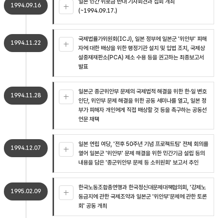
일본 민간 위로금 반대 기자회견과 집회 개최
1994.09.16
(~1994.09.17.)
국제법률가위원회(ICJ), 일본 정부에 일본군 '위안부' 피해
1994.11.22
자에 대한 배상을 위한 행정기관 설치 및 입법 조치, 국제상
설중재재판소(PCA) 제소 수용 등을 권고하는 최종보고서
발표
일본군 종군위안부 문제의 국제법적 해결을 위한 한·일 변호
1994.11.28
인단, 위안부 문제 해결을 위한 공동 세미나를 열고, 일본 정
부가 피해자 개인에게 직접 배상할 것 등을 촉구하는 공동선
언문 채택
일본 연립 여당, '전후 50주년 기념 프로젝트팀' 전체 회의를
1994.12.07
열어 일본군 '위안부' 문제 해결을 위한 민간기금 설립 등의
내용을 담은 '종군위안부 문제 등 소위원회' 보고서 추인
한국노동조합총연맹과 한국정신대문제대책협의회, '강제노
1995.02.09
동금지에 관한 국제조약과 일본군 '위안부'문제에 관한 토론
회' 공동 개최