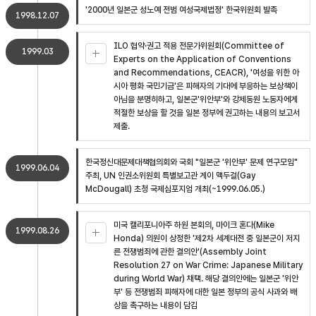
'2000년 일본군 성노예 전범 여성국제법정' 한국위원회 발족
1998.12.07
ILO 협약·권고 적용 전문가위원회(Committee of
1999.03
Experts on the Application of Conventions
and Recommendations, CEACR), '여성을 위한 아
시아 평화 국민기금'은 피해자의 기대에 부응하는 보상책이
아님을 분명히하고, 일본군'위안부'와 강제동원 노동자에게
적절한 보상을 할 것을 일본 정부에 권고하는 내용의 보고서
제출.
한국정신대문제대책협의회와 국회 "일본군 '위안부' 문제 연구모임"
1999.06.04
주최, UN 인권소위원회 특별보고관 게이 맥두걸(Gay
McDougall) 초청 국제심포지엄 개최(~1999.06.05.)
미국 캘리포니아주 하원 본회의, 마이크 혼다(Mike
1999.08.26
Honda) 의원이 상정한 '제2차 세계대전 중 일본군이 저지
른 전쟁범죄에 관한 결의안'(Assembly Joint
Resolution 27 on War Crime: Japanese Military
during World War) 채택. 해당 결의안에는 일본군 '위안
부' 등 전쟁범죄 피해자에 대한 일본 정부의 공식 사과와 배
상을 촉구하는 내용이 담김