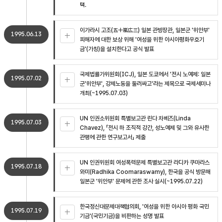
택.
이가라시 고조(五十嵐広三) 일본 관방장관, 일본군 '위안부'
1995.06.13
피해자에 대한 보상 위해 '여성을 위한 아시아평화우호기
금'(가칭)을 설치한다고 공식 발표
국제법률가위원회(ICJ), 일본 도쿄에서 '전시 노예제: 일본
1995.07.02
군'위안부', 강제노동을 둘러싸고'라는 제목으로 국제세미나
개최(~1995.07.03)
UN 인권소위원회 특별보고관 린다 차베즈(Linda
1995.07.03
Chavez), 「전시 하 조직적 강간, 성노예제 및 그와 유사한
관행에 관한 연구보고서」 제출
UN 인권위원회 여성폭력문제 특별보고관 라디카 쿠마라스
1995.07.18
와미(Radhika Coomaraswamy), 한국을 공식 방문해
일본군 '위안부' 문제에 관한 조사 실시(~1995.07.22)
한국정신대문제대책협의회, '여성을 위한 아시아 평화 국민
1995.07.19
기금'(국민기금)을 비판하는 성명 발표