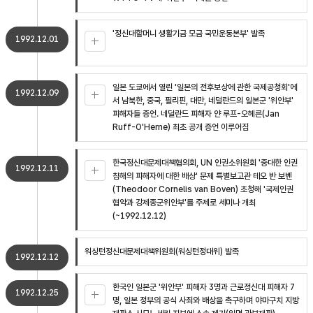
'정신대할머니 생활기금 모금 국민운동본부' 발족
1992.12.01
일본 도쿄에서 열린 '일본의 전후보상에 관한 국제공청회'에
1992.12.09
서 남북한, 중국, 필리핀, 대만, 네덜란드의 일본군 '위안부'
피해자들 증언. 네덜란드 피해자 얀 루프-오헤른(Jan
Ruff-O'Herne) 최초 공개 증언 이루어짐
한국정신대문제대책협의회, UN 인권소위원회 '중대한 인권
1992.12.11
침해의 피해자에 대한 배상' 문제 특별보고관 테오 반 보벤
(Theodoor Cornelis van Boven) 초청해 '국제인권
협약과 강제종군위안부'를 주제로 세미나 개최
(~1992.12.12)
워싱턴정신대문제대책위원회(워싱턴정대위) 발족
1992.12.12
한국인 일본군 '위안부' 피해자 3명과 근로정신대 피해자 7
1992.12.25
명, 일본 정부의 공식 사죄와 배상을 촉구하며 야마구치 지방