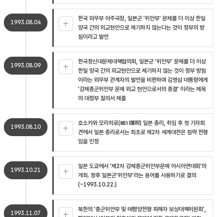
한국 외무부 아주국장, 일본군 '위안부' 문제를 더 이상 한일
1993.08.04
양국 간의 외교현안으로 제기하지 않는다는 것이 정부의 방
침이라고 발언
한국정신대문제대책협의회, 일본군 '위안부' 문제를 더 이상
1993.08.09
한일 양국 간의 외교현안으로 제기하지 않는 것이 정부 방침
이라는 외무부 관계자의 발언을 비판하며 김영삼 대통령에게
'강제종군위안부 문제 외교 현안으로서의 종결' 이라는 제목
의 대정부 질의서 제출
호소카와 모리히로(細川護煕) 일본 총리, 취임 후 첫 기자회
1993.08.10
견에서 일본 총리로서는 최초로 제2차 세계대전은 침략 전쟁
임을 인정
일본 도쿄에서 '제2차 강제종군위안부문제 아시아연대회'의
1993.10.21
개최. 향후 일본군'위안부'라는 용어를 사용하기로 결의
(~1993.10.22.)
북한의 '종군위안부 및 태평양전쟁 피해자 보상대책위원회',
1993.11.07