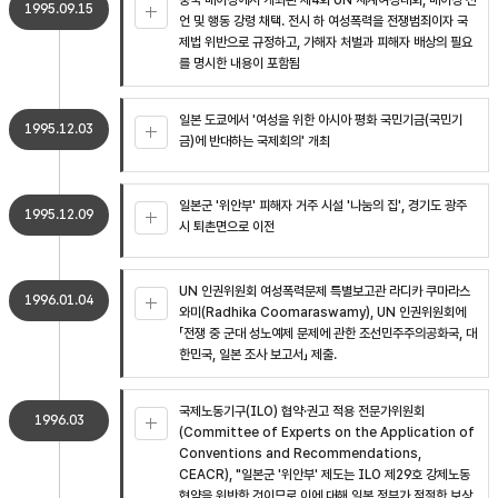
중국 베이징에서 개최된 제4회 UN 세계여성대회, 베이징 선
1995.09.15
언 및 행동 강령 채택. 전시 하 여성폭력을 전쟁범죄이자 국
제법 위반으로 규정하고, 가해자 처벌과 피해자 배상의 필요
를 명시한 내용이 포함됨
일본 도쿄에서 '여성을 위한 아시아 평화 국민기금(국민기
1995.12.03
금)에 반대하는 국제회의' 개최
일본군 '위안부' 피해자 거주 시설 '나눔의 집', 경기도 광주
1995.12.09
시 퇴촌면으로 이전
UN 인권위원회 여성폭력문제 특별보고관 라디카 쿠마라스
1996.01.04
와미(Radhika Coomaraswamy), UN 인권위원회에
「전쟁 중 군대 성노예제 문제에 관한 조선민주주의공화국, 대
한민국, 일본 조사 보고서」 제출.
국제노동기구(ILO) 협약·권고 적용 전문가위원회
1996.03
(Committee of Experts on the Application of
Conventions and Recommendations,
CEACR), "일본군 '위안부' 제도는 ILO 제29호 강제노동
협약을 위반한 것이므로 이에 대해 일본 정부가 적절한 보상