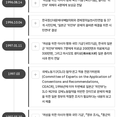
'여성을 위한 아시아 평화 국민 기금'(국민기금), 필리핀 '위
1996.08.14
안부' 피해자 4명에게 보상금 전달
한국정신대문제대책협의회와 경제정의실천시민연합 등 37
1996.10.04
개 시민단체, '일본군 '위안부' 문제의 올바른 해결을 위한 시
민연대' 결성
'여성을 위한 아시아 평화 국민 기금'(국민기금), 한국의 일본
1997.01.11
군 '위안부'피해자 7명에게 위로금 200만엔과 의료복지금
300만엔, 그리고 하시모토 류타로(橋本龍太郞) 일본 총리의
사과 편지 전달
국제노동기구(ILO) 협약·권고 적용 전문가위원회
1997.03
(Committee of Experts on the Application of
Conventions and Recommendations,
CEACR), 1996년에 이어 두번째로 일본군 '위안부'는
ILO 제29호 강제노동협약을 위반한 것이므로 문제의 해결
을 위한 일본 정부의 적절한 조치가 필요하다는 내용의 보고
서 제출
'여성을 위한 아시아 평화 국민 기금', 『정부 조사』, 『종군위