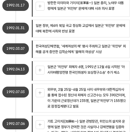
방한한 미야자와 기이치(宮澤喜一) 일본 총리, 노태우 대통
1992.01.17
령에게 일본군 '위안부' 문제에 대해 사과 의사 표명
일본 정부, 제6차 북일 국교 정상화 교섭에서 일본군 '위안부' 문제에
1992.01.31
대해 북한에 사죄와 반성 표명
한국여성단체연합, '세계여성의 해' 행사 주최하고 일본군 '위안부' 피
1992.03.07
해를 공개 증언한 김학순에게 '올해의 여성상' 시상
일본군 '위안부' 피해자 6명, 1991년 12월 6일 시작된 '아
1992.04.13
시아태평양전쟁 한국인희생자 보상청구소송' 추가 제소
외무부, 2월 25일~6월 25일 사이 내무부와 대한적십자사
1992.07.03
를 통해 접수된 정신대 피해자 신고건수는 모두 390건이며,
이 가운데 근로정신대가 235명, 일본군'위안부'가 155명으
로 잠정집계됐다고 발표
가토 고이치((加藤紘一) 일본 관방장관, 위안소의 설치와 운
1992.07.06
영에 일본 정부가 관여한 것은 사실이나 강제연행을 입증하