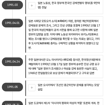
일본 노동성, 한국 정부에 한국인 강제연행자 명부(총 9만여
1991.03
명) 전달
일본 사회당 모토오카 쇼지(本岡昭次) 의원, 참의원 예산위원회에서
1991.04.01
강제동원 문제의 조사, 그리고 진상 규명을 포함해 1990년 10월 17
일 한국의 여성단체들이 공개 서한을 통해 요구한 사항에 대해 일본
정부의 답변을 요청. 이에 대해 노동성 와카바야시 유키노리(若林之
矩)는 조사를 했으나 강제동원을 확인할 수 있는 자료는 없다고, 가이
후 도시키(海部俊樹) 총리는 구체적인 상황을 파악하지 못했다고 답
변.
주한 일본대사관 오노 마사아키(小野正昭) 참사관, 한국정신대문제대
1991.04.24
책협의회가 1990년 10월 17일 일본 정부에 송부한 진상 규명 요구
에 대해 "일본 정부가 조사했으나 여성을 강제 동원한 사실이 없고,
1965년 한일협정으로 보상 문제가 해결되었다"고 구두로 답변
일본 오사카에서 '조선인 종군위안부 문제를 생각하는 모임'
1991.05
설립
일본 도쿄에서 제1차 '아시아의 평화와 여성의 역할' 토론회 개최. 한