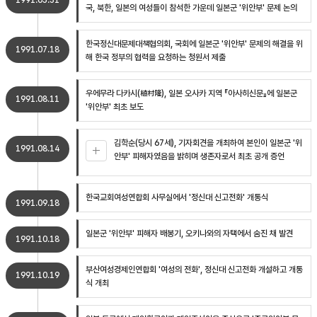
1991.05.31
국, 북한, 일본의 여성들이 참석한 가운데 일본군 '위안부' 문제 논의
한국정신대문제대책협의회, 국회에 일본군 '위안부' 문제의 해결을 위
1991.07.18
해 한국 정부의 협력을 요청하는 청원서 제출
우에무라 다카시(植村隆), 일본 오사카 지역 『아사히신문』에 일본군
1991.08.11
'위안부' 최초 보도
김학순(당시 67세), 기자회견을 개최하여 본인이 일본군 '위
1991.08.14
안부' 피해자였음을 밝히며 생존자로서 최초 공개 증언
한국교회여성연합회 사무실에서 '정신대 신고전화' 개통식
1991.09.18
일본군 '위안부' 피해자 배봉기, 오키나와의 자택에서 숨진 채 발견
1991.10.18
부산여성경제인연합회 '여성의 전화', 정신대 신고전화 개설하고 개통
1991.10.19
식 개최