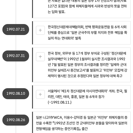
는 자료는 없다는 내용의 일본 정부 1차 진상조사 결과(자료
127건 포함)와 함께 피해자들에게 사과와 반성의 뜻을 전하
는 담화 발표.
한국정신대문제대책협의회, 반핵 평화운동연합 등 6개 사회
1992.07.21
단체를 중심으로 '일본 군국주의 부활 저지와 전후 책임을 확
실히 하는 연대회의' 발족
한국 정부, 외무부 등 17개 정부 부처로 구성된 '정신대문제
1992.07.31
실무대책반'이 1992년 1월부터 실시한 조사결과와 1992
년 7월 발표된 일본 정부의 조사결과를 정리한 '일제하 군대
위안부 실태조사 중간보고서'를 발표하고 '위안부' 모집에 강
제력이 행사된 것으로 추정된다며 일본 정부에 대책 촉구
서울에서 '제1차 정신대문제 아시아연대회의' 개최. 한국, 필
1992.08.10
리핀, 대만, 태국, 홍콩, 일본 등 6개국 참가
(~1992.08.11.)
일본 나고야YWCA, 이용수·강덕경 등 일본군 '위안부' 피해자들의 증
1992.08.26
언을 수록한 『1992년 조선인 전 군대위안부 분들을 맞이하여 일본의
전쟁책임을 생각하는 증언기록집』 출간