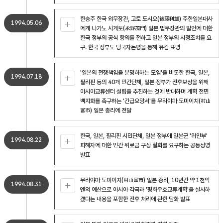
한승주 한국 외무장관, 고토 도시오(後藤利雄) 주한일본대사
1994.05.06
에게 나가노 시게토(永野茂門) 일본 법무장관의 발언에 대한
한국 정부의 공식 항의를 전하고 일본 정부의 시정조치를 요
구. 한국 정부도 당국자논평을 통해 유감 표명
'일본의 전쟁책임을 분명히하는 모임'을 비롯한 한국, 일본,
1994.07.18
필리핀 등의 40개 민간단체, 일본 정부가 전후보상을 위해
아시아교류센터 설립을 추진하는 것에 반대하며 계획 전면
백지화를 촉구하는 '긴급요망서'를 무라야마 도미이치(村山
富市) 일본 총리에 전달
한국, 일본, 필리핀 시민단체, 일본 정부에 일본군 '위안부'
1994.08.22
피해자에 대한 민간 위로금 구상 철회를 요구하는 공동성명
발표
무라야마 도미이치(村山富市) 일본 총리, 10년간 약 1천억
1994.08.31
엔의 예산으로 아시아 각국과 '평화우호교류계획'을 실시하
겠다는 내용을 포함한 전후 처리에 관한 담화 발표