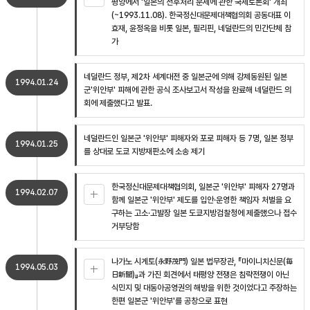
평양에서 '일본의 전후처리 문제에 관한 국제토론회' 개최
(~1993.11.08). 한국정신대문제대책협의회 공동대표 이
효재, 윤정옥을 비롯 일본, 필리핀, 네덜란드의 민간단체 참
가
네덜란드 정부, 제2차 세계대전 중 일본군에 의해 강제동원된 일본
1994.01.24
군'위안부' 피해에 관한 공식 조사보고서 작성을 완료해 네덜란드 의
회에 제출했다고 발표.
네덜란드인 일본군 '위안부' 피해자와 포로 피해자 등 7명, 일본 정부
1994.01.25
를 상대로 도쿄 지방재판소에 소송 제기
한국정신대문제대책협의회, 일본군 '위안부' 피해자 27명과
1994.02.07
함께 일본군 '위안부' 제도를 입안·운영한 책임자 처벌을 요
구하는 고소·고발장 일본 도쿄지방검찰청에 제출했으나 접수
거부당함
나가노 시게토(永野茂門) 일본 법무장관, 『마이니치신문(毎
1994.05.03
日新聞)』과 가진 회견에서 태평양 전쟁은 침략전쟁이 아닌
식민지 및 대동아공영권의 해방을 위한 것이었다고 주장하는
한편 일본군 '위안부'를 공창으로 표현