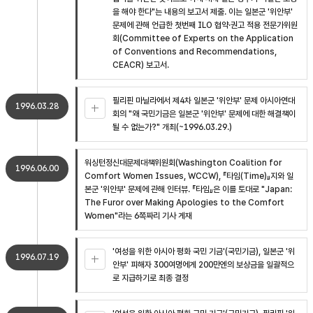
을 해야 한다"는 내용의 보고서 제출. 이는 일본군 '위안부'
문제에 관해 언급한 첫번째 ILO 협약·권고 적용 전문가위원
회(Committee of Experts on the Application
of Conventions and Recommendations,
CEACR) 보고서.
필리핀 마닐라에서 제4차 일본군 '위안부' 문제 아시아연대
1996.03.28
회의 "왜 국민기금은 일본군 '위안부' 문제에 대한 해결책이
될 수 없는가?" 개최(~1996.03.29.)
워싱턴정신대문제대책위원회(Washington Coalition for
1996.06.00
Comfort Women Issues, WCCW), 『타임(Time)』지와 일
본군 '위안부' 문제에 관해 인터뷰. 『타임』은 이를 토대로 "Japan:
The Furor over Making Apologies to the Comfort
Women"라는 6쪽짜리 기사 게재
'여성을 위한 아시아 평화 국민 기금'(국민기금), 일본군 '위
1996.07.19
안부' 피해자 300여명에게 200만엔의 보상금을 일괄적으
로 지급하기로 최종 결정