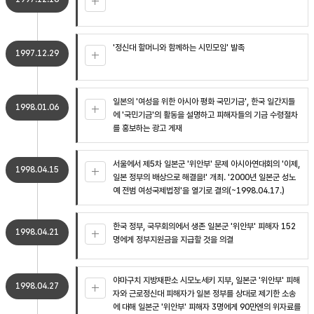
'정신대 할머니와 함께하는 시민모임' 발족
1997.12.29
일본의 '여성을 위한 아시아 평화 국민기금', 한국 일간지들
1998.01.06
에 '국민기금'의 활동을 설명하고 피해자들의 기금 수령절차
를 홍보하는 광고 게재
서울에서 제5차 일본군 '위안부' 문제 아시아연대회의 '이제,
1998.04.15
일본 정부의 배상으로 해결을!' 개최. '2000년 일본군 성노
예 전범 여성국제법정'을 열기로 결의(~1998.04.17.)
한국 정부, 국무회의에서 생존 일본군 '위안부' 피해자 152
1998.04.21
명에게 정부지원금을 지급할 것을 의결
야마구치 지방재판소 시모노세키 지부, 일본군 '위안부' 피해
1998.04.27
자와 근로정신대 피해자가 일본 정부를 상대로 제기한 소송
에 대해 일본군 '위안부' 피해자 3명에게 90만엔의 위자료를