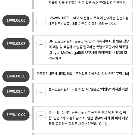
지급할 것을 명령하며 원고 일부 승소 판결(일명 관부재판)
'VAWW-NET JAPAN(전쟁과 폭력에 반대하는 일본여성
1998.06.06
네트워크)' 발족. 대표 마쓰이 야요리(松井やより).
UN 인권소위원회, 일본군 '위안부' 피해자에 대한 일본 정부
1998.08.08
의 배상 및 책임자 처벌을 권고하는 특별보고관 게이 맥두걸
(Gay J. McDougall)의 보고서를 환영한다는 내용의 결
의문 채택
한국정신대문제대책협의회, '무력갈등 아래서의 여성 인권' 포럼 개최
1998.08.10
불교인권위원회 '나눔의 집' 내 일본군 '위안부' 역사관 개관
1998.08.14
중국 베이징에서 일본군'위안부'문제 해결을 위한 한국, 북
1998.10.09
한, 일본 3자 여성회담 개최. 일본 정부에 사죄 및 피해 배상
등을 요청하는 항의문 채택(~1998.10.11)