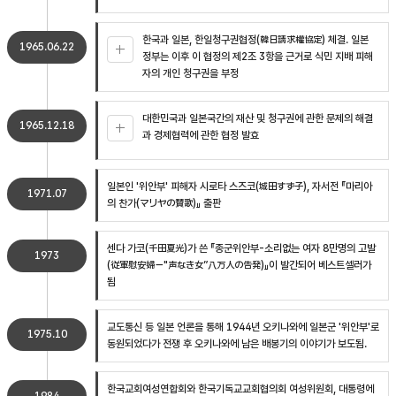
한국과 일본, 한일청구권협정(韓日請求權協定) 체결. 일본
1965.06.22
정부는 이후 이 협정의 제2조 3항을 근거로 식민 지배 피해
자의 개인 청구권을 부정
대한민국과 일본국간의 재산 및 청구권에 관한 문제의 해결
1965.12.18
과 경제협력에 관한 협정 발효
일본인 '위안부' 피해자 시로타 스즈코(城田すず子), 자서전 『마리아
1971.07
의 찬가(マリヤの賛歌)』 출판
센다 가코(千田夏光)가 쓴 『종군위안부-소리없는 여자 8만명의 고발
1973
(従軍慰安婦－"声なき女”八万人の告発)』이 발간되어 베스트셀러가
됨
교도통신 등 일본 언론을 통해 1944년 오키나와에 일본군 '위안부'로
1975.10
동원되었다가 전쟁 후 오키나와에 남은 배봉기의 이야기가 보도됨.
한국교회여성연합회와 한국기독교교회협의회 여성위원회, 대통령에