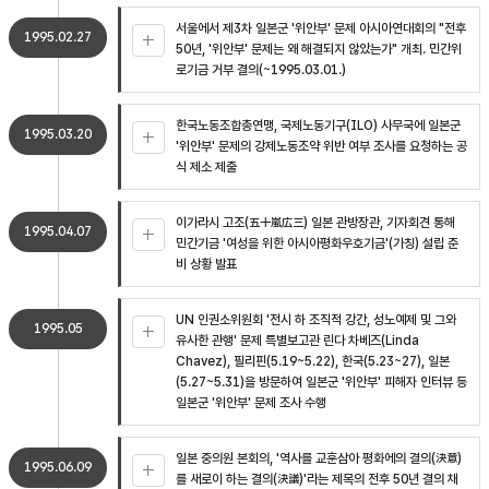
서울에서 제3차 일본군 '위안부' 문제 아시아연대회의 "전후
1995.02.27
50년, '위안부' 문제는 왜 해결되지 않았는가" 개최. 민간위
로기금 거부 결의(~1995.03.01.)
한국노동조합총연맹, 국제노동기구(ILO) 사무국에 일본군
1995.03.20
'위안부' 문제의 강제노동조약 위반 여부 조사를 요청하는 공
식 제소 제출
이가라시 고조(五十嵐広三) 일본 관방장관, 기자회견 통해
1995.04.07
민간기금 '여성을 위한 아시아평화우호기금'(가칭) 설립 준
비 상황 발표
UN 인권소위원회 '전시 하 조직적 강간, 성노예제 및 그와
1995.05
유사한 관행' 문제 특별보고관 린다 차베즈(Linda
Chavez), 필리핀(5.19~5.22), 한국(5.23~27), 일본
(5.27~5.31)을 방문하여 일본군 '위안부' 피해자 인터뷰 등
일본군 '위안부' 문제 조사 수행
일본 중의원 본회의, '역사를 교훈삼아 평화에의 결의(決意)
1995.06.09
를 새로이 하는 결의(決議)'라는 제목의 전후 50년 결의 채