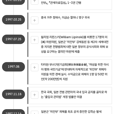
1997.03.20
안부』, 『관계자료집성』 1~3권 간행
중국 거주 정재수, 이금순 할머니 영구 귀국
1997.03.25
윌리엄 리핀스키(William Lipinski)를 비롯한 17명의 미
1997.07.25
(美) 하원의원, 일본군 '위안부' 강제동원 등 제2차 세계대전
중 저지른 전쟁범죄에 대한 일본 정부의 공식사죄와 피해 보
상을 요구하는 결의안 하원에 제출
타이완 부녀구원기금회(婦女救援基金會), '여성을 위한 아시
1997.08
아 평화 국민기금'에 반대하여 자체적으로 '위안부' 피해자
지원을 위한 경매 실시. 수익금으로 피해자 1명 당 50만 위
안(약 200만엔)씩 지원
한국 국회, 일본 전범 관련자의 국내 입국 금지를 골자로 하
1997.11.18
는 '출입국 관리법' 개정 법률안 의결
일본군 '위안부' 피해를 최초 공개 증언한 김학순 별세
1997.12.16