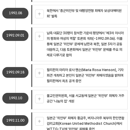
북한에서 '종군위안부 및 태평양전쟁 피해자 보상대책위원
1992.08
회' 발족
남측 대표단 30명이 참석한 가운데 평양에서 '제3차 아시아
1992.09.01
의 평화와 여성의 역할' 토론회 개최(~1992.09.06). 이를
통해 일본군 '위안부' 문제에 남한과 북한, 일본 3자가 공동
대응하고, 다음 토론회에서 일본군 '위안부' 문제를 주요 의
제로 다루기로 합의
필리핀의 마리아 로사 헨슨(Maria Rosa Henson), 기자
1992.09.18
회견 개최하고 본인이 일본군 '위안부' 피해자였음을 밝히며
필리핀에서 최초 공개 증언
불교인권위원회, 서울 서교동에 일본군 '위안부' 피해자 거주
1992.10
공간 '나눔의 집' 개원
일본군 '위안부' 피해자 황금주, 버지니아주 북부의 한인연합
1992.11.00
감리교회(Korean United Methodist Church)에서
WTTG-TV에 '위안부' 피해를 증언