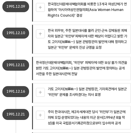
한국정신대문제대책협의회를 비롯한 13개국 여성단체가 연
1991.12.09
합하여 '아시아여성인권협의회(Asia Women Human
Rights Council)' 결성
한국 외무부, 주한 일본대사를 불러 군인·군속 강제동원 피해
1991.12.10
자와 일본군 '위안부'피해자에 대한 배상이 어렵다고 밝힌 가
토 고이치(加藤紘一) 일본 관방장관의 발언에 대해 항의하고
일본군 '위안부' 문제의 진상 규명을 요청
한국정신대문제대책협의회, '위안부' 피해자에 대한 보상 불가 의견을
1991.12.11
밝힌 가토 고이치(加藤紘一) 일본 관방장관의 발언에 항의하는 공개
서한을 주한 일본대사관에 전달
가토 고이치(加藤紘一) 일본 관방장관, 기자회견에서 일본군
1991.12.16
'위안부' 문제를 조사하겠다는 의사 표명
주미 한국대사관, 제2차세계대전 당시 '위안부'가 일본군에
1991.12.21
의해 모집·운영되었다는 내용의 미군 문서(1994년 8월 작
성)를 미국 국립문서기록관리청으로부터 입수하여 공개