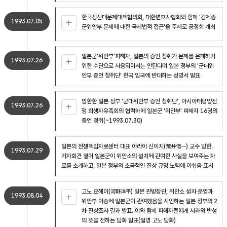
한국정신대문제대책협의회, 대한변호사협회와 함께 '강제종
1993.07.05
군위안부 문제에 대한 국제법적 접근'을 주제로 공청회 개최
일본군'위안부'피해자, 일본의 증언 청취가 문제를 은폐하기
1993.07.26
위한 수단으로 사용되어서는 안된다며 일본 정부의 '군대위
안부 증언 청취단' 한국 입국에 반대하는 성명서 발표
방한한 일본 정부 '군대위안부 증언 청취단', 아시아태평양전
1993.07.26
쟁 희생자유족회의 협력하에 일본군 '위안부' 피해자 16명의
증언 청취(~1993.07.30)
일본의 전쟁책임자료센터 대표 아라이 신이치(荒井信一) 교수 방한.
1993.07.29
기자회견 열어 일본군이 위안소의 설치에 관여한 사실을 보여주는 자
료를 소개하고, 일본 정부의 소극적인 진상 규명 노력에 아쉬움 표시
고노 요헤이(河野洋平) 일본 관방장관, 위안소 설치·운영과
1993.08.04
위안부 이송에 일본군이 관여했음을 시인하는 일본 정부의 2
차 진상조사 결과 발표. 이와 함께 피해자들에게 사과와 반성
의 뜻을 전하는 담화 발표(일명 고노 담화)