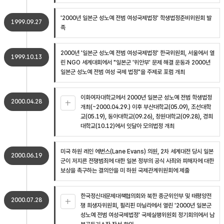
'2000년 일본군 성노예 전범 여성국제법정' 학생법정준비위원회 발
1999.09.27
족
2000년 '일본군 성노예 전범 여성국제법정' 한국위원회, 서울에서 열
1999.10.13
린 NGO 세계대회에서 "일본군 '위안부' 문제 해결 운동과 2000년
일본군 성노예 전범 여성 국제 법정"을 주제로 포럼 개최
이화여자대학교에서 2000년 일본군 성노예 전범 학생법정
2000.04.28
개최(~2000.04.29.) 이후 부산대학교(05.09), 조선대학
교(05.19), 동아대학교(09.26), 창원대학교(09.28), 경희
대학교(10.12)에서 잇달아 모의법정 개최
미국 하원 레인 에번스(Lane Evans) 의원, 2차 세계대전 당시 일본
2000.06.19
군이 저지른 전쟁범죄에 대한 일본 정부의 공식 사죄와 피해자에 대한
보상을 촉구하는 결의안을 미 하원 국제관계위원회에 제출
한국정신대문제대책협의회와 북한 종군위안부 및 태평양전
2000.07.28
쟁 희생자위원회, 필리핀 마닐라에서 열린 '2000년 일본군
성노예 전범 여성국제법정' 국제실행위원회 정기회의에서 남