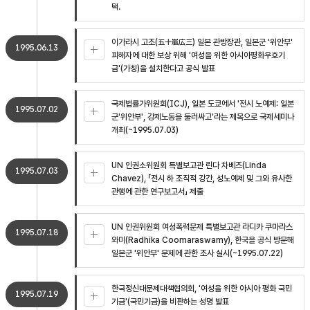
택.
이가라시 고조(五十嵐広三) 일본 관방장관, 일본군 '위안부'
1995.06.13
피해자에 대한 보상 위해 '여성을 위한 아시아평화우호기
금'(가칭)을 설치한다고 공식 발표
국제법률가위원회(ICJ), 일본 도쿄에서 '전시 노예제: 일본
1995.07.02
군'위안부', 강제노동을 둘러싸고'라는 제목으로 국제세미나
개최(~1995.07.03)
UN 인권소위원회 특별보고관 린다 차베즈(Linda
1995.07.03
Chavez), 「전시 하 조직적 강간, 성노예제 및 그와 유사한
관행에 관한 연구보고서」 제출
UN 인권위원회 여성폭력문제 특별보고관 라디카 쿠마라스
1995.07.18
와미(Radhika Coomaraswamy), 한국을 공식 방문해
일본군 '위안부' 문제에 관한 조사 실시(~1995.07.22)
한국정신대문제대책협의회, '여성을 위한 아시아 평화 국민
1995.07.19
기금'(국민기금)을 비판하는 성명 발표