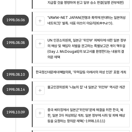
지급할 것을 명령하며 원고 일부 승소 판결(일명 관부재판)
'VAWW-NET JAPAN(전쟁과 폭력에 반대하는 일본여성
1998.06.06
네트워크)' 발족. 대표 마쓰이 야요리(松井やより).
UN 인권소위원회, 일본군 '위안부' 피해자에 대한 일본 정부
1998.08.08
의 배상 및 책임자 처벌을 권고하는 특별보고관 게이 맥두걸
(Gay J. McDougall)의 보고서를 환영한다는 내용의 결
의문 채택
한국정신대문제대책협의회, '무력갈등 아래서의 여성 인권' 포럼 개최
1998.08.10
불교인권위원회 '나눔의 집' 내 일본군 '위안부' 역사관 개관
1998.08.14
중국 베이징에서 일본군'위안부'문제 해결을 위한 한국, 북
1998.10.09
한, 일본 3자 여성회담 개최. 일본 정부에 사죄 및 피해 배상
등을 요청하는 항의문 채택(~1998.10.11)