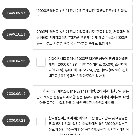
'2000년 일본군 성노예 전범 여성국제법정' 학생법정준비위원회 발
1999.09.27
족
2000년 '일본군 성노예 전범 여성국제법정' 한국위원회, 서울에서 열
1999.10.13
린 NGO 세계대회에서 "일본군 '위안부' 문제 해결 운동과 2000년
일본군 성노예 전범 여성 국제 법정"을 주제로 포럼 개최
이화여자대학교에서 2000년 일본군 성노예 전범 학생법정
2000.04.28
개최(~2000.04.29.) 이후 부산대학교(05.09), 조선대학
교(05.19), 동아대학교(09.26), 창원대학교(09.28), 경희
대학교(10.12)에서 잇달아 모의법정 개최
미국 하원 레인 에번스(Lane Evans) 의원, 2차 세계대전 당시 일본
2000.06.19
군이 저지른 전쟁범죄에 대한 일본 정부의 공식 사죄와 피해자에 대한
보상을 촉구하는 결의안을 미 하원 국제관계위원회에 제출
한국정신대문제대책협의회와 북한 종군위안부 및 태평양전
2000.07.28
쟁 희생자위원회, 필리핀 마닐라에서 열린 '2000년 일본군
성노예 전범 여성국제법정' 국제실행위원회 정기회의에서 남