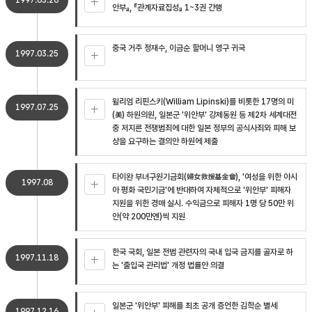
1997.03.20
안부』, 『관계자료집성』 1~3권 간행
중국 거주 정재수, 이금순 할머니 영구 귀국
1997.03.25
윌리엄 리핀스키(William Lipinski)를 비롯한 17명의 미
1997.07.25
(美) 하원의원, 일본군 '위안부' 강제동원 등 제2차 세계대전
중 저지른 전쟁범죄에 대한 일본 정부의 공식사죄와 피해 보
상을 요구하는 결의안 하원에 제출
타이완 부녀구원기금회(婦女救援基金會), '여성을 위한 아시
1997.08
아 평화 국민기금'에 반대하여 자체적으로 '위안부' 피해자
지원을 위한 경매 실시. 수익금으로 피해자 1명 당 50만 위
안(약 200만엔)씩 지원
한국 국회, 일본 전범 관련자의 국내 입국 금지를 골자로 하
1997.11.18
는 '출입국 관리법' 개정 법률안 의결
일본군 '위안부' 피해를 최초 공개 증언한 김학순 별세
1997.12.16