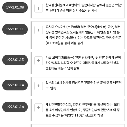
한국정신대문제대책협의회, 일본대사관 앞에서 일본군 '위안
1992.01.08
부' 문제 해결을 위한 정기 수요시위 시작
요시미 요시아키(吉見義明) 일본 주오대(中央大) 교수, 일본
1992.01.11
방위청 방위연구소 도서실에서 일본군이 위안소 설치 및 통
제 등에 관여한 사실을 밝히는 자료를 발견하고 『아사히신문
(朝日新聞)』을 통해 이를 공개
가토 고이치(加藤紘一) 일본 관방장관, '위안부' 문제에 군이
1992.01.13
관여했음을 부정할 수 없으며 피해자들에게 사죄와 반성을
전한다는 내용의 담화 발표
일본의 16개 단체를 중심으로 '종군위안부 문제 행동 네트워
1992.01.14
크' 발족
재일한인민주여성회, 일본의 전후책임을 확실히 하 는 모임
1992.01.14
등 4개 여성단체가 연합하여, 종군위안부에 관한 사례와 정
보를 수집하는 ‘위안부 110번’ 신고전화 개설