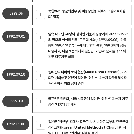
북한에서 '종군위안부 및 태평양전쟁 피해자 보상대책위원
1992.08
회' 발족
남측 대표단 30명이 참석한 가운데 평양에서 '제3차 아시아
1992.09.01
의 평화와 여성의 역할' 토론회 개최(~1992.09.06). 이를
통해 일본군 '위안부' 문제에 남한과 북한, 일본 3자가 공동
대응하고, 다음 토론회에서 일본군 '위안부' 문제를 주요 의
제로 다루기로 합의
필리핀의 마리아 로사 헨슨(Maria Rosa Henson), 기자
1992.09.18
회견 개최하고 본인이 일본군 '위안부' 피해자였음을 밝히며
필리핀에서 최초 공개 증언
불교인권위원회, 서울 서교동에 일본군 '위안부' 피해자 거주
1992.10
공간 '나눔의 집' 개원
일본군 '위안부' 피해자 황금주, 버지니아주 북부의 한인연합
1992.11.00
감리교회(Korean United Methodist Church)에서
WTTG-TV에 '위안부' 피해를 증언