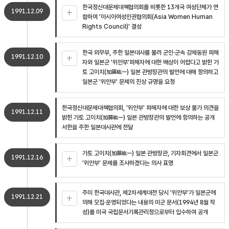
한국정신대문제대책협의회를 비롯한 13개국 여성단체가 연
1991.12.09
합하여 '아시아여성인권협의회(Asia Women Human
Rights Council)' 결성
한국 외무부, 주한 일본대사를 불러 군인·군속 강제동원 피해
1991.12.10
자와 일본군 '위안부'피해자에 대한 배상이 어렵다고 밝힌 가
토 고이치(加藤紘一) 일본 관방장관의 발언에 대해 항의하고
일본군 '위안부' 문제의 진상 규명을 요청
한국정신대문제대책협의회, '위안부' 피해자에 대한 보상 불가 의견을
1991.12.11
밝힌 가토 고이치(加藤紘一) 일본 관방장관의 발언에 항의하는 공개
서한을 주한 일본대사관에 전달
가토 고이치(加藤紘一) 일본 관방장관, 기자회견에서 일본군
1991.12.16
'위안부' 문제를 조사하겠다는 의사 표명
주미 한국대사관, 제2차세계대전 당시 '위안부'가 일본군에
1991.12.21
의해 모집·운영되었다는 내용의 미군 문서(1994년 8월 작
성)를 미국 국립문서기록관리청으로부터 입수하여 공개