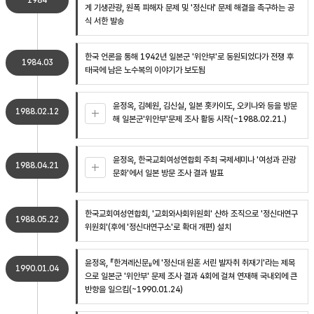
1984
게 기생관광, 원폭 피해자 문제 및 '정신대' 문제 해결을 촉구하는 공
식 서한 발송
한국 언론을 통해 1942년 일본군 '위안부'로 동원되었다가 전쟁 후
1984.03
태국에 남은 노수복의 이야기가 보도됨
윤정옥, 김혜원, 김신실, 일본 홋카이도, 오키나와 등을 방문
1988.02.12
해 일본군'위안부'문제 조사 활동 시작(~1988.02.21.)
윤정옥, 한국교회여성연합회 주최 국제세미나 '여성과 관광
1988.04.21
문화'에서 일본 방문 조사 결과 발표
한국교회여성연합회, '교회와사회위원회' 산하 조직으로 '정신대연구
1988.05.22
위원회'(후에 '정신대연구소'로 확대 개편) 설치
윤정옥, 『한겨레신문』에 '정신대 원혼 서린 발자취 취재기'라는 제목
1990.01.04
으로 일본군 '위안부' 문제 조사 결과 4회에 걸쳐 연재해 국내외에 큰
반향을 일으킴(~1990.01.24)