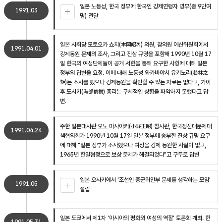
일본 노동성, 한국 정부에 한국인 강제연행자 명부(총 9만여
1991.03
명) 전달
일본 사회당 모토오카 쇼지(本岡昭次) 의원, 참의원 예산위원회에서
1991.04.01
강제동원 문제의 조사, 그리고 진상 규명을 포함해 1990년 10월 17
일 한국의 여성단체들이 공개 서한을 통해 요구한 사항에 대해 일본
정부의 답변을 요청. 이에 대해 노동성 와카바야시 유키노리(若林之
矩)는 조사를 했으나 강제동원을 확인할 수 있는 자료는 없다고, 가이
후 도시키(海部俊樹) 총리는 구체적인 상황을 파악하지 못했다고 답
변.
주한 일본대사관 오노 마사아키(小野正昭) 참사관, 한국정신대문제대
1991.04.24
책협의회가 1990년 10월 17일 일본 정부에 송부한 진상 규명 요구
에 대해 "일본 정부가 조사했으나 여성을 강제 동원한 사실이 없고,
1965년 한일협정으로 보상 문제가 해결되었다"고 구두로 답변
일본 오사카에서 '조선인 종군위안부 문제를 생각하는 모임'
1991.05
설립
일본 도쿄에서 제1차 '아시아의 평화와 여성의 역할' 토론회 개최. 한