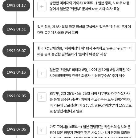
방한한 미야자와 기이치(宮澤喜一) 일본 총리, 노태우 대통
1992.01.17
령에게 일본군 '위안부' 문제에 대해 사과 의사 표명
일본 정부, 제6차 북일 국교 정상화 교섭에서 일본군 '위안부' 문제에
1992.01.31
대해 북한에 사죄와 반성 표명
한국여성단체연합, '세계여성의 해' 행사 주최하고 일본군 '위안부' 피
1992.03.07
해를 공개 증언한 김학순에게 '올해의 여성상' 시상
일본군 '위안부' 피해자 6명, 1991년 12월 6일 시작된 '아
1992.04.13
시아태평양전쟁 한국인희생자 보상청구소송' 추가 제소
외무부, 2월 25일~6월 25일 사이 내무부와 대한적십자사
1992.07.03
를 통해 접수된 정신대 피해자 신고건수는 모두 390건이며,
이 가운데 근로정신대가 235명, 일본군'위안부'가 155명으
로 잠정집계됐다고 발표
가토 고이치((加藤紘一) 일본 관방장관, 위안소의 설치와 운
1992.07.06
영에 일본 정부가 관여한 것은 사실이나 강제연행을 입증하