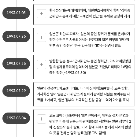
한국정신대문제대책협의회, 대한변호사협회와 함께 '강제종
1993.07.05
군위안부 문제에 대한 국제법적 접근'을 주제로 공청회 개최
일본군'위안부'피해자, 일본의 증언 청취가 문제를 은폐하기
1993.07.26
위한 수단으로 사용되어서는 안된다며 일본 정부의 '군대위
안부 증언 청취단' 한국 입국에 반대하는 성명서 발표
방한한 일본 정부 '군대위안부 증언 청취단', 아시아태평양전
1993.07.26
쟁 희생자유족회의 협력하에 일본군 '위안부' 피해자 16명의
증언 청취(~1993.07.30)
일본의 전쟁책임자료센터 대표 아라이 신이치(荒井信一) 교수 방한.
1993.07.29
기자회견 열어 일본군이 위안소의 설치에 관여한 사실을 보여주는 자
료를 소개하고, 일본 정부의 소극적인 진상 규명 노력에 아쉬움 표시
고노 요헤이(河野洋平) 일본 관방장관, 위안소 설치·운영과
1993.08.04
위안부 이송에 일본군이 관여했음을 시인하는 일본 정부의 2
차 진상조사 결과 발표. 이와 함께 피해자들에게 사과와 반성
의 뜻을 전하는 담화 발표(일명 고노 담화)