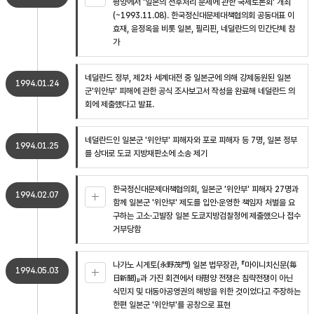
평양에서 '일본의 전후처리 문제에 관한 국제토론회' 개최
(~1993.11.08). 한국정신대문제대책협의회 공동대표 이
효재, 윤정옥을 비롯 일본, 필리핀, 네덜란드의 민간단체 참
가
네덜란드 정부, 제2차 세계대전 중 일본군에 의해 강제동원된 일본
1994.01.24
군'위안부' 피해에 관한 공식 조사보고서 작성을 완료해 네덜란드 의
회에 제출했다고 발표.
네덜란드인 일본군 '위안부' 피해자와 포로 피해자 등 7명, 일본 정부
1994.01.25
를 상대로 도쿄 지방재판소에 소송 제기
한국정신대문제대책협의회, 일본군 '위안부' 피해자 27명과
1994.02.07
함께 일본군 '위안부' 제도를 입안·운영한 책임자 처벌을 요
구하는 고소·고발장 일본 도쿄지방검찰청에 제출했으나 접수
거부당함
나가노 시게토(永野茂門) 일본 법무장관, 『마이니치신문(毎
1994.05.03
日新聞)』과 가진 회견에서 태평양 전쟁은 침략전쟁이 아닌
식민지 및 대동아공영권의 해방을 위한 것이었다고 주장하는
한편 일본군 '위안부'를 공창으로 표현