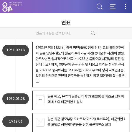
주
본
하
메
문
단
뉴
바
바
바
로
로
로
가
가
연표
가
기
기
기
1931년 9월 18일 밤, 중국 펑톈(奉天: 현재 선양) 교외 류탸오후에
1931.09.18
서 일본 남만주철도의 선로가 폭파되는 사건(류탸오후 사건)이 발생.
만주사변은 일차적으로 1931~1933년 류탸오후 사건부터 정전 협
정에 이르기까지, 일본군이 중국 만주 및 내몽고 지역을 침략한 전쟁
을 가리키며 중국에서는 ‘9·18사변’이라고 부르며 당시 국제연맹은
일본의 침략으로 판단해 만주국을 승인하지 않고 일본군의 철수를 권
고
일본 해군, 유곽의 일종인 대좌부(貸座敷)를 기초로 상하이
1932.01.28
에 최초의 해군위안소 설치
일본 육군 참모부장 오카무라 야스지(岡村寧次), 해군위안소
1932.03
를 모델로 상하이파견군을 위한 육군위안소 설치