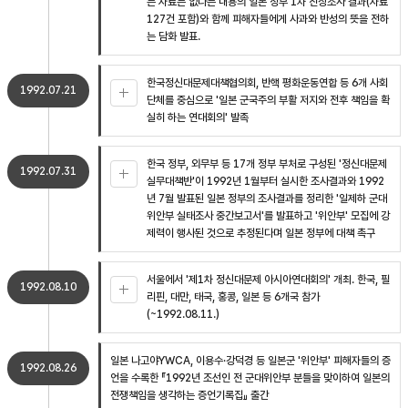
는 자료는 없다는 내용의 일본 정부 1차 진상조사 결과(자료
127건 포함)와 함께 피해자들에게 사과와 반성의 뜻을 전하
는 담화 발표.
한국정신대문제대책협의회, 반핵 평화운동연합 등 6개 사회
1992.07.21
단체를 중심으로 '일본 군국주의 부활 저지와 전후 책임을 확
실히 하는 연대회의' 발족
한국 정부, 외무부 등 17개 정부 부처로 구성된 '정신대문제
1992.07.31
실무대책반'이 1992년 1월부터 실시한 조사결과와 1992
년 7월 발표된 일본 정부의 조사결과를 정리한 '일제하 군대
위안부 실태조사 중간보고서'를 발표하고 '위안부' 모집에 강
제력이 행사된 것으로 추정된다며 일본 정부에 대책 촉구
서울에서 '제1차 정신대문제 아시아연대회의' 개최. 한국, 필
1992.08.10
리핀, 대만, 태국, 홍콩, 일본 등 6개국 참가
(~1992.08.11.)
일본 나고야YWCA, 이용수·강덕경 등 일본군 '위안부' 피해자들의 증
1992.08.26
언을 수록한 『1992년 조선인 전 군대위안부 분들을 맞이하여 일본의
전쟁책임을 생각하는 증언기록집』 출간