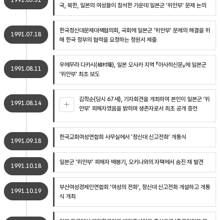
1991.05.31
국, 북한, 일본의 여성들이 참석한 가운데 일본군 '위안부' 문제 논의
한국정신대문제대책협의회, 국회에 일본군 '위안부' 문제의 해결을 위
1991.07.18
해 한국 정부의 협력을 요청하는 청원서 제출
우에무라 다카시(植村隆), 일본 오사카 지역 『아사히신문』에 일본군
1991.08.11
'위안부' 최초 보도
김학순(당시 67세), 기자회견을 개최하여 본인이 일본군 '위
1991.08.14
안부' 피해자였음을 밝히며 생존자로서 최초 공개 증언
한국교회여성연합회 사무실에서 '정신대 신고전화' 개통식
1991.09.18
일본군 '위안부' 피해자 배봉기, 오키나와의 자택에서 숨진 채 발견
1991.10.18
부산여성경제인연합회 '여성의 전화', 정신대 신고전화 개설하고 개통
1991.10.19
식 개최