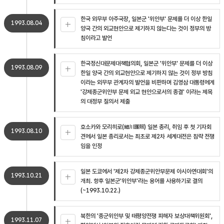
한국 외무부 아주국장, 일본군 '위안부' 문제를 더 이상 한일
1993.08.04
양국 간의 외교현안으로 제기하지 않는다는 것이 정부의 방
침이라고 발언
한국정신대문제대책협의회, 일본군 '위안부' 문제를 더 이상
1993.08.09
한일 양국 간의 외교현안으로 제기하지 않는 것이 정부 방침
이라는 외무부 관계자의 발언을 비판하며 김영삼 대통령에게
'강제종군위안부 문제 외교 현안으로서의 종결' 이라는 제목
의 대정부 질의서 제출
호소카와 모리히로(細川護煕) 일본 총리, 취임 후 첫 기자회
1993.08.10
견에서 일본 총리로서는 최초로 제2차 세계대전은 침략 전쟁
임을 인정
일본 도쿄에서 '제2차 강제종군위안부문제 아시아연대회'의
1993.10.21
개최. 향후 일본군'위안부'라는 용어를 사용하기로 결의
(~1993.10.22.)
북한의 '종군위안부 및 태평양전쟁 피해자 보상대책위원회',
1993.11.07