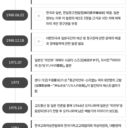
한국과 일본, 한일청구권협정(韓日請求權協定) 체결. 일본
1965.06.22
정부는 이후 이 협정의 제2조 3항을 근거로 식민 지배 피해
자의 개인 청구권을 부정
대한민국과 일본국간의 재산 및 청구권에 관한 문제의 해결
1965.12.18
과 경제협력에 관한 협정 발효
일본인 '위안부' 피해자 시로타 스즈코(城田すず子), 자서전 『마리아
1971.07
의 찬가(マリヤの賛歌)』 출판
센다 가코(千田夏光)가 쓴 『종군위안부-소리없는 여자 8만명의 고발
1973
(従軍慰安婦－"声なき女”八万人の告発)』이 발간되어 베스트셀러가
됨
교도통신 등 일본 언론을 통해 1944년 오키나와에 일본군 '위안부'로
1975.10
동원되었다가 전쟁 후 오키나와에 남은 배봉기의 이야기가 보도됨.
한국교회여성연합회와 한국기독교교회협의회 여성위원회, 대통령에