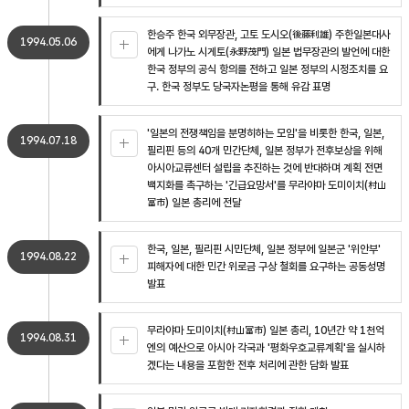
한승주 한국 외무장관, 고토 도시오(後藤利雄) 주한일본대사
1994.05.06
에게 나가노 시게토(永野茂門) 일본 법무장관의 발언에 대한
한국 정부의 공식 항의를 전하고 일본 정부의 시정조치를 요
구. 한국 정부도 당국자논평을 통해 유감 표명
'일본의 전쟁책임을 분명히하는 모임'을 비롯한 한국, 일본,
1994.07.18
필리핀 등의 40개 민간단체, 일본 정부가 전후보상을 위해
아시아교류센터 설립을 추진하는 것에 반대하며 계획 전면
백지화를 촉구하는 '긴급요망서'를 무라야마 도미이치(村山
富市) 일본 총리에 전달
한국, 일본, 필리핀 시민단체, 일본 정부에 일본군 '위안부'
1994.08.22
피해자에 대한 민간 위로금 구상 철회를 요구하는 공동성명
발표
무라야마 도미이치(村山富市) 일본 총리, 10년간 약 1천억
1994.08.31
엔의 예산으로 아시아 각국과 '평화우호교류계획'을 실시하
겠다는 내용을 포함한 전후 처리에 관한 담화 발표