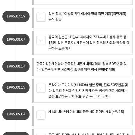
일본 정부, '여성을 위한 아시아 평화 국민 기금'(국민기금)
1995.07.19
공식 발족
중국의 일본군 '위안부' 피해자와 731부대 희생자 유족 등
1995.08.07
15명, 일본 도쿄지방재판소에 일본 정부의 사죄와 배상을 요
구하는 소송 제기
한국여성단체연합과 한국정신대문제대책협의회, 광복 50주년을 맞
1995.08.14
아 '일본군 위안부 사죄배상 촉구를 위한 여성 한마당' 개최
무라야마 도미이치(村山富市) 일본 총리, 전후 50주년을 맞
1995.08.15
아 일본의 침략과 식민지 지배에 대해 공식적으로 사죄하는
뜻을 표명하는 담화 발표(일명 무라야마 담화)
제4회 UN 세계여성대회 중국 베이징에서 개최(~9. 15)
1995.09.04