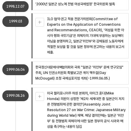
'2000년 일본군 성노예 전범 여성국제법정' 한국위원회 발족
1998.12.07
ILO 협약·권고 적용 전문가위원회(Committee of
1999.03
Experts on the Application of Conventions
and Recommendations, CEACR), '여성을 위한 아
시아 평화 국민기금'은 피해자의 기대에 부응하는 보상책이
아님을 분명히하고, 일본군'위안부'와 강제동원 노동자에게
적절한 보상을 할 것을 일본 정부에 권고하는 내용의 보고서
제출.
한국정신대문제대책협의회와 국회 "일본군 '위안부' 문제 연구모임"
1999.06.04
주최, UN 인권소위원회 특별보고관 게이 맥두걸(Gay
McDougall) 초청 국제심포지엄 개최(~1999.06.05.)
미국 캘리포니아주 하원 본회의, 마이크 혼다(Mike
1999.08.26
Honda) 의원이 상정한 '제2차 세계대전 중 일본군이 저지
른 전쟁범죄에 관한 결의안'(Assembly Joint
Resolution 27 on War Crime: Japanese Military
during World War) 채택. 해당 결의안에는 일본군 '위안
부' 등 전쟁범죄 피해자에 대한 일본 정부의 공식 사과와 배
상을 촉구하는 내용이 담김