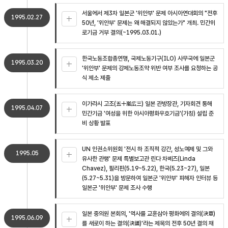
서울에서 제3차 일본군 '위안부' 문제 아시아연대회의 "전후
1995.02.27
50년, '위안부' 문제는 왜 해결되지 않았는가" 개최. 민간위
로기금 거부 결의(~1995.03.01.)
한국노동조합총연맹, 국제노동기구(ILO) 사무국에 일본군
1995.03.20
'위안부' 문제의 강제노동조약 위반 여부 조사를 요청하는 공
식 제소 제출
이가라시 고조(五十嵐広三) 일본 관방장관, 기자회견 통해
1995.04.07
민간기금 '여성을 위한 아시아평화우호기금'(가칭) 설립 준
비 상황 발표
UN 인권소위원회 '전시 하 조직적 강간, 성노예제 및 그와
1995.05
유사한 관행' 문제 특별보고관 린다 차베즈(Linda
Chavez), 필리핀(5.19~5.22), 한국(5.23~27), 일본
(5.27~5.31)을 방문하여 일본군 '위안부' 피해자 인터뷰 등
일본군 '위안부' 문제 조사 수행
일본 중의원 본회의, '역사를 교훈삼아 평화에의 결의(決意)
1995.06.09
를 새로이 하는 결의(決議)'라는 제목의 전후 50년 결의 채