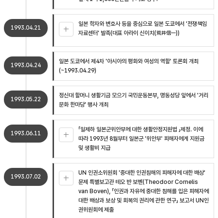
일본 학자와 변호사 등을 중심으로 일본 도쿄에서 '전쟁책임
1993.04.21
자료센터' 발족(대표 아라이 신이치(荒井信一))
일본 도쿄에서 제4차 '아시아의 평화와 여성의 역할' 토론회 개최
1993.04.24
(~1993.04.29)
정신대 할머니 생활기금 모으기 국민운동본부, 명동성당 앞에서 '거리
1993.05.22
문화 한마당' 행사 개최
「일제하 일본군위안부에 대한 생활안정지원법 」제정. 이에
1993.06.11
따라 1993년 8월부터 일본군 '위안부' 피해자에게 지원금
및 생활비 지급
UN 인권소위원회 '중대한 인권침해의 피해자에 대한 배상'
1993.07.02
문제 특별보고관 테오 반 보벤(Theodoor Cornelis
van Boven), 「인권과 자유에 중대한 침해를 입은 피해자에
대한 배상과 보상 및 회복의 권리에 관한 연구」 보고서 UN인
권위원회에 제출