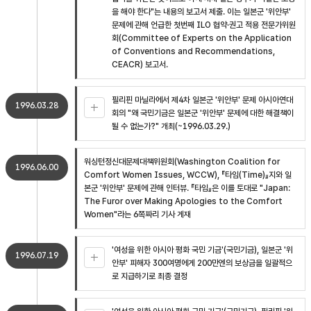
을 해야 한다"는 내용의 보고서 제출. 이는 일본군 '위안부'
문제에 관해 언급한 첫번째 ILO 협약·권고 적용 전문가위원
회(Committee of Experts on the Application
of Conventions and Recommendations,
CEACR) 보고서.
필리핀 마닐라에서 제4차 일본군 '위안부' 문제 아시아연대
1996.03.28
회의 "왜 국민기금은 일본군 '위안부' 문제에 대한 해결책이
될 수 없는가?" 개최(~1996.03.29.)
워싱턴정신대문제대책위원회(Washington Coalition for
1996.06.00
Comfort Women Issues, WCCW), 『타임(Time)』지와 일
본군 '위안부' 문제에 관해 인터뷰. 『타임』은 이를 토대로 "Japan:
The Furor over Making Apologies to the Comfort
Women"라는 6쪽짜리 기사 게재
'여성을 위한 아시아 평화 국민 기금'(국민기금), 일본군 '위
1996.07.19
안부' 피해자 300여명에게 200만엔의 보상금을 일괄적으
로 지급하기로 최종 결정