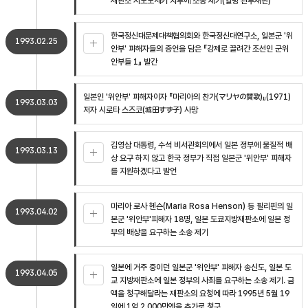
재판소 시모노세키 지부에 소송 제기(일명 관부재판)
한국정신대문제대책협의회와 한국정신대연구소, 일본군 '위
1993.02.25
안부' 피해자들의 증언을 담은 『강제로 끌려간 조선인 군위
안부들 1』 발간
일본인 '위안부' 피해자이자 『마리아의 찬가(マリヤの賛歌)』(1971)
1993.03.03
저자 시로타 스즈코(城田すず子) 사망
김영삼 대통령, 수석 비서관회의에서 일본 정부에 물질적 배
1993.03.13
상 요구 하지 않고 한국 정부가 직접 일본군 '위안부' 피해자
를 지원하겠다고 발언
마리아 로사 헨슨(Maria Rosa Henson) 등 필리핀의 일
1993.04.02
본군 '위안부'피해자 18명, 일본 도쿄지방재판소에 일본 정
부의 배상을 요구하는 소송 제기
일본에 거주 중이던 일본군 '위안부' 피해자 송신도, 일본 도
1993.04.05
교 지방재판소에 일본 정부의 사죄를 요구하는 소송 제기. 금
액을 청구해달라는 재판소의 요청에 따라 1995년 5월 19
일에 1억 2,000만엔을 추가로 청구.