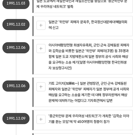
일본 도쿄에서 재일한국인과 재일조선인을 중심으로 '종군위안부 문
1991.11.03
제 우리여성 네트워크' 발족
일본군 '위안부' 피해자 문옥주, 한국정신대문제대책협의회
1991.12.02
에 신고
아시아태평양전쟁 희생자유족회, 군인·군속 강제동원 피해자
1991.12.06
와 김학순을 비롯한 일본군 '위안부' 피해자(3명) 등 35명과
함께 일본 도쿄 지방재판소에 일본 정부의 공식 사죄와 배상
을 요구하는 소송 제기(일명 아시아태평양전쟁 한국인희생
자 보상청구사건)
가토 고이치(加藤紘一) 일본 관방장관, 군인·군속 강제동원
1991.12.06
피해자와 일본군 '위안부' 피해자가 일본 정부에 공개 사죄와
배상을 요구하는 소송을 제기한 데 대해 정부차원에서 배상
문제에 대처하기는 어렵다고 기자회견에서 답변
'종군위안부 문제 우리여성 네트워크'가 개최한 '김학순 이야
1991.12.09
기를 듣는 모임'에 약 450여명의 청중이 참가