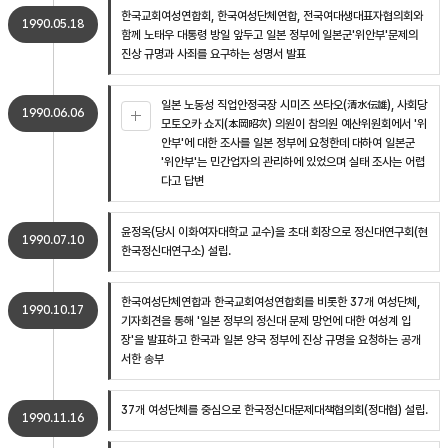
한국교회여성연합회, 한국여성단체연합, 전국여대생대표자협의회와
1990.05.18
함께 노태우 대통령 방일 앞두고 일본 정부에 일본군'위안부'문제의
진상 규명과 사죄를 요구하는 성명서 발표
일본 노동성 직업안정국장 시미즈 쓰타오(清水伝雄), 사회당
1990.06.06
모토오카 쇼지(本岡昭次) 의원이 참의원 예산위원회에서 '위
안부'에 대한 조사를 일본 정부에 요청한데 대하여 일본군
'위안부'는 민간업자의 관리하에 있었으며 실태 조사는 어렵
다고 답변
윤정옥(당시 이화여자대학교 교수)을 초대 회장으로 정신대연구회(현
1990.07.10
한국정신대연구소) 설립.
한국여성단체연합과 한국교회여성연합회를 비롯한 37개 여성단체,
1990.10.17
기자회견을 통해 '일본 정부의 정신대 문제 망언에 대한 여성계 입
장'을 발표하고 한국과 일본 양국 정부에 진상 규명을 요청하는 공개
서한 송부
37개 여성단체를 중심으로 한국정신대문제대책협의회(정대협) 설립.
1990.11.16