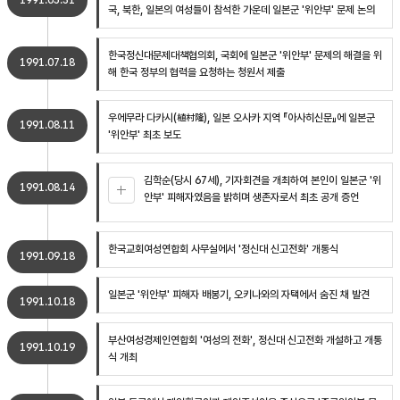
1991.05.31
국, 북한, 일본의 여성들이 참석한 가운데 일본군 '위안부' 문제 논의
한국정신대문제대책협의회, 국회에 일본군 '위안부' 문제의 해결을 위
1991.07.18
해 한국 정부의 협력을 요청하는 청원서 제출
우에무라 다카시(植村隆), 일본 오사카 지역 『아사히신문』에 일본군
1991.08.11
'위안부' 최초 보도
김학순(당시 67세), 기자회견을 개최하여 본인이 일본군 '위
1991.08.14
안부' 피해자였음을 밝히며 생존자로서 최초 공개 증언
한국교회여성연합회 사무실에서 '정신대 신고전화' 개통식
1991.09.18
일본군 '위안부' 피해자 배봉기, 오키나와의 자택에서 숨진 채 발견
1991.10.18
부산여성경제인연합회 '여성의 전화', 정신대 신고전화 개설하고 개통
1991.10.19
식 개최