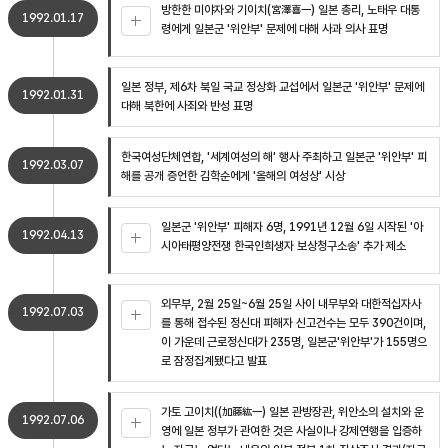
방한한 미야자와 기이치(宮澤喜一) 일본 총리, 노태우 대통
1992.01.17
령에게 일본군 '위안부' 문제에 대해 사과 의사 표명
일본 정부, 제6차 북일 국교 정상화 교섭에서 일본군 '위안부' 문제에
1992.01.31
대해 북한에 사죄와 반성 표명
한국여성단체연합, '세계여성의 해' 행사 주최하고 일본군 '위안부' 피
1992.03.07
해를 공개 증언한 김학순에게 '올해의 여성상' 시상
일본군 '위안부' 피해자 6명, 1991년 12월 6일 시작된 '아
1992.04.13
시아태평양전쟁 한국인희생자 보상청구소송' 추가 제소
외무부, 2월 25일~6월 25일 사이 내무부와 대한적십자사
1992.07.03
를 통해 접수된 정신대 피해자 신고건수는 모두 390건이며,
이 가운데 근로정신대가 235명, 일본군'위안부'가 155명으
로 잠정집계됐다고 발표
가토 고이치((加藤紘一) 일본 관방장관, 위안소의 설치와 운
1992.07.06
영에 일본 정부가 관여한 것은 사실이나 강제연행을 입증하