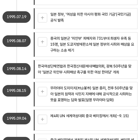
일본 정부, '여성을 위한 아시아 평화 국민 기금'(국민기금)
1995.07.19
공식 발족
중국의 일본군 '위안부' 피해자와 731부대 희생자 유족 등
1995.08.07
15명, 일본 도쿄지방재판소에 일본 정부의 사죄와 배상을 요
구하는 소송 제기
한국여성단체연합과 한국정신대문제대책협의회, 광복 50주년을 맞
1995.08.14
아 '일본군 위안부 사죄배상 촉구를 위한 여성 한마당' 개최
무라야마 도미이치(村山富市) 일본 총리, 전후 50주년을 맞
1995.08.15
아 일본의 침략과 식민지 지배에 대해 공식적으로 사죄하는
뜻을 표명하는 담화 발표(일명 무라야마 담화)
제4회 UN 세계여성대회 중국 베이징에서 개최(~9. 15)
1995.09.04