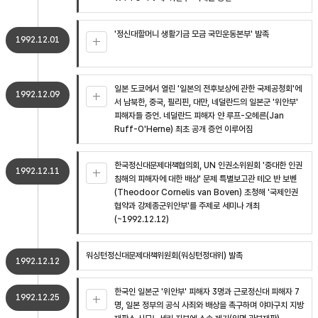
'정신대할머니 생활기금 모금 국민운동본부' 발족
1992.12.01
일본 도쿄에서 열린 '일본의 전후보상에 관한 국제공청회'에
1992.12.09
서 남북한, 중국, 필리핀, 대만, 네덜란드의 일본군 '위안부'
피해자들 증언. 네덜란드 피해자 얀 루프-오헤른(Jan
Ruff-O'Herne) 최초 공개 증언 이루어짐
한국정신대문제대책협의회, UN 인권소위원회 '중대한 인권
1992.12.11
침해의 피해자에 대한 배상' 문제 특별보고관 테오 반 보벤
(Theodoor Cornelis van Boven) 초청해 '국제인권
협약과 강제종군위안부'를 주제로 세미나 개최
(~1992.12.12)
워싱턴정신대문제대책위원회(워싱턴정대위) 발족
1992.12.12
한국인 일본군 '위안부' 피해자 3명과 근로정신대 피해자 7
1992.12.25
명, 일본 정부의 공식 사죄와 배상을 촉구하며 야마구치 지방