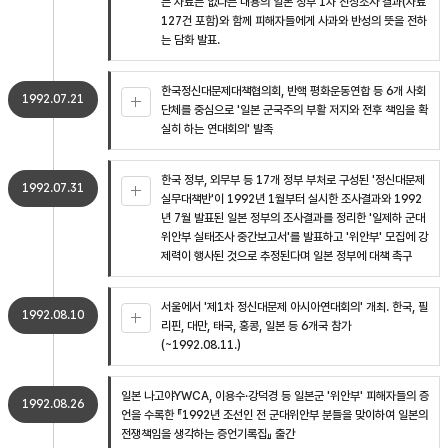
는 자료는 없다는 내용의 일본 정부 1차 진상조사 결과(자료
127건 포함)와 함께 피해자들에게 사과와 반성의 뜻을 전하
는 담화 발표.
한국정신대문제대책협의회, 반핵 평화운동연합 등 6개 사회
1992.07.21
단체를 중심으로 '일본 군국주의 부활 저지와 전후 책임을 확
실히 하는 연대회의' 발족
한국 정부, 외무부 등 17개 정부 부처로 구성된 '정신대문제
1992.07.31
실무대책반'이 1992년 1월부터 실시한 조사결과와 1992
년 7월 발표된 일본 정부의 조사결과를 정리한 '일제하 군대
위안부 실태조사 중간보고서'를 발표하고 '위안부' 모집에 강
제력이 행사된 것으로 추정된다며 일본 정부에 대책 촉구
서울에서 '제1차 정신대문제 아시아연대회의' 개최. 한국, 필
1992.08.10
리핀, 대만, 태국, 홍콩, 일본 등 6개국 참가
(~1992.08.11.)
일본 나고야YWCA, 이용수·강덕경 등 일본군 '위안부' 피해자들의 증
1992.08.26
언을 수록한 『1992년 조선인 전 군대위안부 분들을 맞이하여 일본의
전쟁책임을 생각하는 증언기록집』 출간