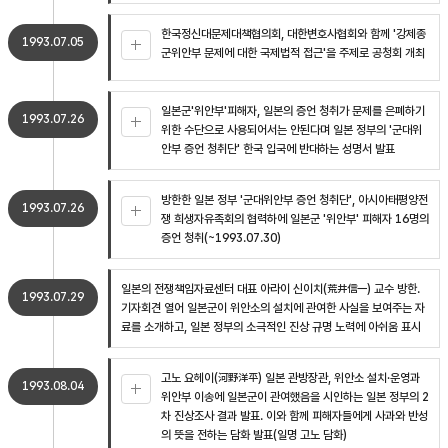
한국정신대문제대책협의회, 대한변호사협회와 함께 '강제종
1993.07.05
군위안부 문제에 대한 국제법적 접근'을 주제로 공청회 개최
일본군'위안부'피해자, 일본의 증언 청취가 문제를 은폐하기
1993.07.26
위한 수단으로 사용되어서는 안된다며 일본 정부의 '군대위
안부 증언 청취단' 한국 입국에 반대하는 성명서 발표
방한한 일본 정부 '군대위안부 증언 청취단', 아시아태평양전
1993.07.26
쟁 희생자유족회의 협력하에 일본군 '위안부' 피해자 16명의
증언 청취(~1993.07.30)
일본의 전쟁책임자료센터 대표 아라이 신이치(荒井信一) 교수 방한.
1993.07.29
기자회견 열어 일본군이 위안소의 설치에 관여한 사실을 보여주는 자
료를 소개하고, 일본 정부의 소극적인 진상 규명 노력에 아쉬움 표시
고노 요헤이(河野洋平) 일본 관방장관, 위안소 설치·운영과
1993.08.04
위안부 이송에 일본군이 관여했음을 시인하는 일본 정부의 2
차 진상조사 결과 발표. 이와 함께 피해자들에게 사과와 반성
의 뜻을 전하는 담화 발표(일명 고노 담화)