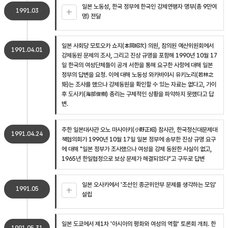
일본 노동성, 한국 정부에 한국인 강제연행자 명부(총 9만여
1991.03
명) 전달
일본 사회당 모토오카 쇼지(本岡昭次) 의원, 참의원 예산위원회에서
1991.04.01
강제동원 문제의 조사, 그리고 진상 규명을 포함해 1990년 10월 17
일 한국의 여성단체들이 공개 서한을 통해 요구한 사항에 대해 일본
정부의 답변을 요청. 이에 대해 노동성 와카바야시 유키노리(若林之
矩)는 조사를 했으나 강제동원을 확인할 수 있는 자료는 없다고, 가이
후 도시키(海部俊樹) 총리는 구체적인 상황을 파악하지 못했다고 답
변.
주한 일본대사관 오노 마사아키(小野正昭) 참사관, 한국정신대문제대
1991.04.24
책협의회가 1990년 10월 17일 일본 정부에 송부한 진상 규명 요구
에 대해 "일본 정부가 조사했으나 여성을 강제 동원한 사실이 없고,
1965년 한일협정으로 보상 문제가 해결되었다"고 구두로 답변
일본 오사카에서 '조선인 종군위안부 문제를 생각하는 모임'
1991.05
설립
일본 도쿄에서 제1차 '아시아의 평화와 여성의 역할' 토론회 개최. 한