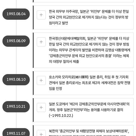
한국 외무부 아주국장, 일본군 '위안부' 문제를 더 이상 한일
1993.08.04
양국 간의 외교현안으로 제기하지 않는다는 것이 정부의 방
침이라고 발언
한국정신대문제대책협의회, 일본군 '위안부' 문제를 더 이상
1993.08.09
한일 양국 간의 외교현안으로 제기하지 않는 것이 정부 방침
이라는 외무부 관계자의 발언을 비판하며 김영삼 대통령에게
'강제종군위안부 문제 외교 현안으로서의 종결' 이라는 제목
의 대정부 질의서 제출
호소카와 모리히로(細川護煕) 일본 총리, 취임 후 첫 기자회
1993.08.10
견에서 일본 총리로서는 최초로 제2차 세계대전은 침략 전쟁
임을 인정
일본 도쿄에서 '제2차 강제종군위안부문제 아시아연대회'의
1993.10.21
개최. 향후 일본군'위안부'라는 용어를 사용하기로 결의
(~1993.10.22.)
북한의 '종군위안부 및 태평양전쟁 피해자 보상대책위원회',
1993.11.07