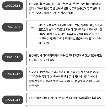
한국교회여성연합회, 한국여성단체연합, 전국여대생대표자협의회와
1990.05.18
함께 노태우 대통령 방일 앞두고 일본 정부에 일본군'위안부'문제의
진상 규명과 사죄를 요구하는 성명서 발표
일본 노동성 직업안정국장 시미즈 쓰타오(清水伝雄), 사회당
1990.06.06
모토오카 쇼지(本岡昭次) 의원이 참의원 예산위원회에서 '위
안부'에 대한 조사를 일본 정부에 요청한데 대하여 일본군
'위안부'는 민간업자의 관리하에 있었으며 실태 조사는 어렵
다고 답변
윤정옥(당시 이화여자대학교 교수)을 초대 회장으로 정신대연구회(현
1990.07.10
한국정신대연구소) 설립.
한국여성단체연합과 한국교회여성연합회를 비롯한 37개 여성단체,
1990.10.17
기자회견을 통해 '일본 정부의 정신대 문제 망언에 대한 여성계 입
장'을 발표하고 한국과 일본 양국 정부에 진상 규명을 요청하는 공개
서한 송부
37개 여성단체를 중심으로 한국정신대문제대책협의회(정대협) 설립.
1990.11.16