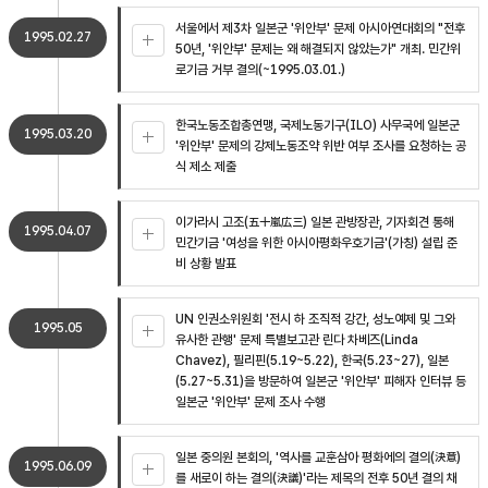
서울에서 제3차 일본군 '위안부' 문제 아시아연대회의 "전후
1995.02.27
50년, '위안부' 문제는 왜 해결되지 않았는가" 개최. 민간위
로기금 거부 결의(~1995.03.01.)
한국노동조합총연맹, 국제노동기구(ILO) 사무국에 일본군
1995.03.20
'위안부' 문제의 강제노동조약 위반 여부 조사를 요청하는 공
식 제소 제출
이가라시 고조(五十嵐広三) 일본 관방장관, 기자회견 통해
1995.04.07
민간기금 '여성을 위한 아시아평화우호기금'(가칭) 설립 준
비 상황 발표
UN 인권소위원회 '전시 하 조직적 강간, 성노예제 및 그와
1995.05
유사한 관행' 문제 특별보고관 린다 차베즈(Linda
Chavez), 필리핀(5.19~5.22), 한국(5.23~27), 일본
(5.27~5.31)을 방문하여 일본군 '위안부' 피해자 인터뷰 등
일본군 '위안부' 문제 조사 수행
일본 중의원 본회의, '역사를 교훈삼아 평화에의 결의(決意)
1995.06.09
를 새로이 하는 결의(決議)'라는 제목의 전후 50년 결의 채