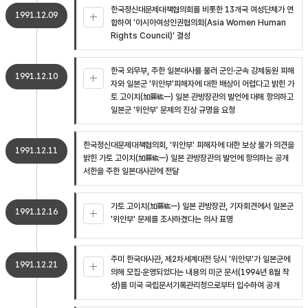
한국정신대문제대책협의회를 비롯한 13개국 여성단체가 연
1991.12.09
합하여 '아시아여성인권협의회(Asia Women Human
Rights Council)' 결성
한국 외무부, 주한 일본대사를 불러 군인·군속 강제동원 피해
1991.12.10
자와 일본군 '위안부'피해자에 대한 배상이 어렵다고 밝힌 가
토 고이치(加藤紘一) 일본 관방장관의 발언에 대해 항의하고
일본군 '위안부' 문제의 진상 규명을 요청
한국정신대문제대책협의회, '위안부' 피해자에 대한 보상 불가 의견을
1991.12.11
밝힌 가토 고이치(加藤紘一) 일본 관방장관의 발언에 항의하는 공개
서한을 주한 일본대사관에 전달
가토 고이치(加藤紘一) 일본 관방장관, 기자회견에서 일본군
1991.12.16
'위안부' 문제를 조사하겠다는 의사 표명
주미 한국대사관, 제2차세계대전 당시 '위안부'가 일본군에
1991.12.21
의해 모집·운영되었다는 내용의 미군 문서(1994년 8월 작
성)를 미국 국립문서기록관리청으로부터 입수하여 공개