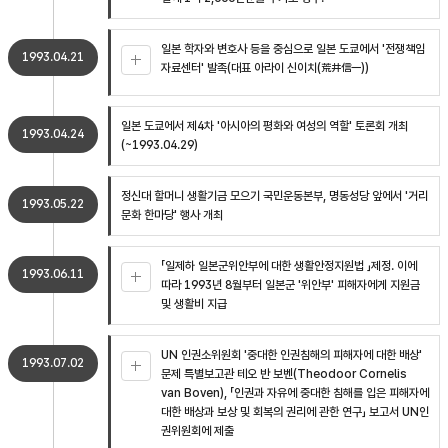
일본 학자와 변호사 등을 중심으로 일본 도쿄에서 '전쟁책임
1993.04.21
자료센터' 발족(대표 아라이 신이치(荒井信一))
일본 도쿄에서 제4차 '아시아의 평화와 여성의 역할' 토론회 개최
1993.04.24
(~1993.04.29)
정신대 할머니 생활기금 모으기 국민운동본부, 명동성당 앞에서 '거리
1993.05.22
문화 한마당' 행사 개최
「일제하 일본군위안부에 대한 생활안정지원법 」제정. 이에
1993.06.11
따라 1993년 8월부터 일본군 '위안부' 피해자에게 지원금
및 생활비 지급
UN 인권소위원회 '중대한 인권침해의 피해자에 대한 배상'
1993.07.02
문제 특별보고관 테오 반 보벤(Theodoor Cornelis
van Boven), 「인권과 자유에 중대한 침해를 입은 피해자에
대한 배상과 보상 및 회복의 권리에 관한 연구」 보고서 UN인
권위원회에 제출