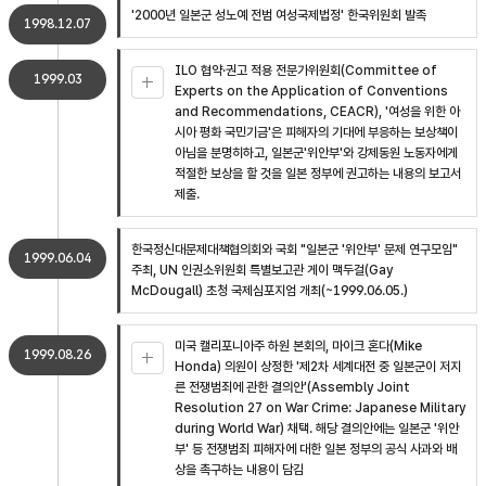
'2000년 일본군 성노예 전범 여성국제법정' 한국위원회 발족
1998.12.07
ILO 협약·권고 적용 전문가위원회(Committee of
1999.03
Experts on the Application of Conventions
and Recommendations, CEACR), '여성을 위한 아
시아 평화 국민기금'은 피해자의 기대에 부응하는 보상책이
아님을 분명히하고, 일본군'위안부'와 강제동원 노동자에게
적절한 보상을 할 것을 일본 정부에 권고하는 내용의 보고서
제출.
한국정신대문제대책협의회와 국회 "일본군 '위안부' 문제 연구모임"
1999.06.04
주최, UN 인권소위원회 특별보고관 게이 맥두걸(Gay
McDougall) 초청 국제심포지엄 개최(~1999.06.05.)
미국 캘리포니아주 하원 본회의, 마이크 혼다(Mike
1999.08.26
Honda) 의원이 상정한 '제2차 세계대전 중 일본군이 저지
른 전쟁범죄에 관한 결의안'(Assembly Joint
Resolution 27 on War Crime: Japanese Military
during World War) 채택. 해당 결의안에는 일본군 '위안
부' 등 전쟁범죄 피해자에 대한 일본 정부의 공식 사과와 배
상을 촉구하는 내용이 담김