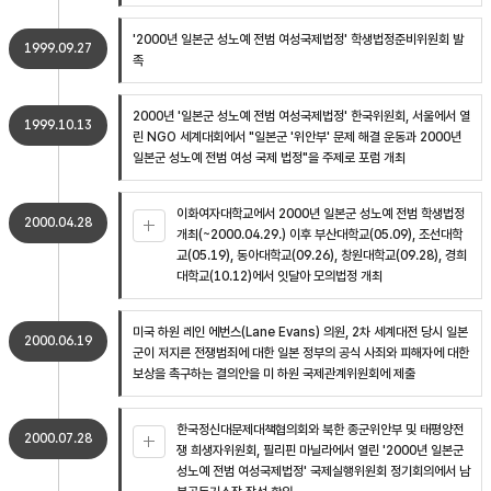
'2000년 일본군 성노예 전범 여성국제법정' 학생법정준비위원회 발
1999.09.27
족
2000년 '일본군 성노예 전범 여성국제법정' 한국위원회, 서울에서 열
1999.10.13
린 NGO 세계대회에서 "일본군 '위안부' 문제 해결 운동과 2000년
일본군 성노예 전범 여성 국제 법정"을 주제로 포럼 개최
이화여자대학교에서 2000년 일본군 성노예 전범 학생법정
2000.04.28
개최(~2000.04.29.) 이후 부산대학교(05.09), 조선대학
교(05.19), 동아대학교(09.26), 창원대학교(09.28), 경희
대학교(10.12)에서 잇달아 모의법정 개최
미국 하원 레인 에번스(Lane Evans) 의원, 2차 세계대전 당시 일본
2000.06.19
군이 저지른 전쟁범죄에 대한 일본 정부의 공식 사죄와 피해자에 대한
보상을 촉구하는 결의안을 미 하원 국제관계위원회에 제출
한국정신대문제대책협의회와 북한 종군위안부 및 태평양전
2000.07.28
쟁 희생자위원회, 필리핀 마닐라에서 열린 '2000년 일본군
성노예 전범 여성국제법정' 국제실행위원회 정기회의에서 남