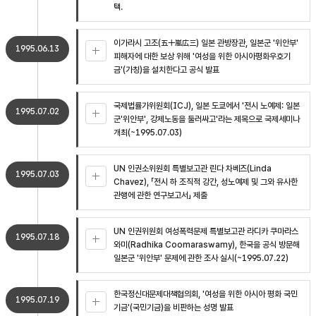
택.
이가라시 고조(五十嵐広三) 일본 관방장관, 일본군 '위안부'
1995.06.13
피해자에 대한 보상 위해 '여성을 위한 아시아평화우호기
금'(가칭)을 설치한다고 공식 발표
국제법률가위원회(ICJ), 일본 도쿄에서 '전시 노예제: 일본
1995.07.02
군'위안부', 강제노동을 둘러싸고'라는 제목으로 국제세미나
개최(~1995.07.03)
UN 인권소위원회 특별보고관 린다 차베즈(Linda
1995.07.03
Chavez), 「전시 하 조직적 강간, 성노예제 및 그와 유사한
관행에 관한 연구보고서」 제출
UN 인권위원회 여성폭력문제 특별보고관 라디카 쿠마라스
1995.07.18
와미(Radhika Coomaraswamy), 한국을 공식 방문해
일본군 '위안부' 문제에 관한 조사 실시(~1995.07.22)
한국정신대문제대책협의회, '여성을 위한 아시아 평화 국민
1995.07.19
기금'(국민기금)을 비판하는 성명 발표