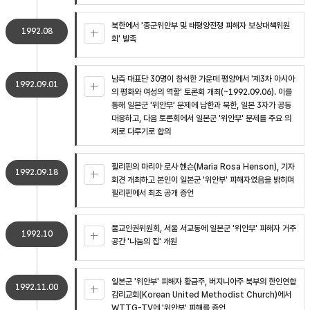
북한에서 '종군위안부 및 태평양전쟁 피해자 보상대책위원
1992.08
회' 발족
남측 대표단 30명이 참석한 가운데 평양에서 '제3차 아시아
1992.09.01
의 평화와 여성의 역할' 토론회 개최(~1992.09.06). 이를
통해 일본군 '위안부' 문제에 남한과 북한, 일본 3자가 공동
대응하고, 다음 토론회에서 일본군 '위안부' 문제를 주요 의
제로 다루기로 합의
필리핀의 마리아 로사 헨슨(Maria Rosa Henson), 기자
1992.09.18
회견 개최하고 본인이 일본군 '위안부' 피해자였음을 밝히며
필리핀에서 최초 공개 증언
불교인권위원회, 서울 서교동에 일본군 '위안부' 피해자 거주
1992.10
공간 '나눔의 집' 개원
일본군 '위안부' 피해자 황금주, 버지니아주 북부의 한인연합
1992.11.00
감리교회(Korean United Methodist Church)에서
WTTG-TV에 '위안부' 피해를 증언