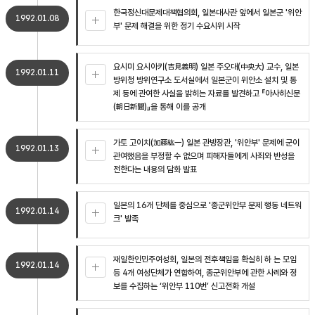
한국정신대문제대책협의회, 일본대사관 앞에서 일본군 '위안
1992.01.08
부' 문제 해결을 위한 정기 수요시위 시작
요시미 요시아키(吉見義明) 일본 주오대(中央大) 교수, 일본
1992.01.11
방위청 방위연구소 도서실에서 일본군이 위안소 설치 및 통
제 등에 관여한 사실을 밝히는 자료를 발견하고 『아사히신문
(朝日新聞)』을 통해 이를 공개
가토 고이치(加藤紘一) 일본 관방장관, '위안부' 문제에 군이
1992.01.13
관여했음을 부정할 수 없으며 피해자들에게 사죄와 반성을
전한다는 내용의 담화 발표
일본의 16개 단체를 중심으로 '종군위안부 문제 행동 네트워
1992.01.14
크' 발족
재일한인민주여성회, 일본의 전후책임을 확실히 하 는 모임
1992.01.14
등 4개 여성단체가 연합하여, 종군위안부에 관한 사례와 정
보를 수집하는 ‘위안부 110번’ 신고전화 개설