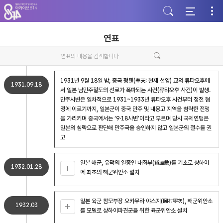
주
본
하
메
문
단
뉴
바
바
바
로
로
로
가
가
연표
가
기
기
기
1931년 9월 18일 밤, 중국 펑톈(奉天: 현재 선양) 교외 류탸오후에
1931.09.18
서 일본 남만주철도의 선로가 폭파되는 사건(류탸오후 사건)이 발생.
만주사변은 일차적으로 1931~1933년 류탸오후 사건부터 정전 협
정에 이르기까지, 일본군이 중국 만주 및 내몽고 지역을 침략한 전쟁
을 가리키며 중국에서는 ‘9·18사변’이라고 부르며 당시 국제연맹은
일본의 침략으로 판단해 만주국을 승인하지 않고 일본군의 철수를 권
고
일본 해군, 유곽의 일종인 대좌부(貸座敷)를 기초로 상하이
1932.01.28
에 최초의 해군위안소 설치
일본 육군 참모부장 오카무라 야스지(岡村寧次), 해군위안소
1932.03
를 모델로 상하이파견군을 위한 육군위안소 설치