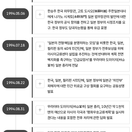
한승주 한국 외무장관, 고토 도시오(後藤利雄) 주한일본대사
1994.05.06
에게 나가노 시게토(永野茂門) 일본 법무장관의 발언에 대한
한국 정부의 공식 항의를 전하고 일본 정부의 시정조치를 요
구. 한국 정부도 당국자논평을 통해 유감 표명
'일본의 전쟁책임을 분명히하는 모임'을 비롯한 한국, 일본,
1994.07.18
필리핀 등의 40개 민간단체, 일본 정부가 전후보상을 위해
아시아교류센터 설립을 추진하는 것에 반대하며 계획 전면
백지화를 촉구하는 '긴급요망서'를 무라야마 도미이치(村山
富市) 일본 총리에 전달
한국, 일본, 필리핀 시민단체, 일본 정부에 일본군 '위안부'
1994.08.22
피해자에 대한 민간 위로금 구상 철회를 요구하는 공동성명
발표
무라야마 도미이치(村山富市) 일본 총리, 10년간 약 1천억
1994.08.31
엔의 예산으로 아시아 각국과 '평화우호교류계획'을 실시하
겠다는 내용을 포함한 전후 처리에 관한 담화 발표