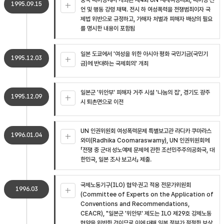
중국 베이징에서 개최된 제4회 UN 세계여성대회, 베이징 선
1995.09.15
언 및 행동 강령 채택. 전시 하 여성폭력을 전쟁범죄이자 국
제법 위반으로 규정하고, 가해자 처벌과 피해자 배상의 필요
를 명시한 내용이 포함됨
일본 도쿄에서 '여성을 위한 아시아 평화 국민기금(국민기
1995.12.03
금)에 반대하는 국제회의' 개최
일본군 '위안부' 피해자 거주 시설 '나눔의 집', 경기도 광주
1995.12.09
시 퇴촌면으로 이전
UN 인권위원회 여성폭력문제 특별보고관 라디카 쿠마라스
1996.01.04
와미(Radhika Coomaraswamy), UN 인권위원회에
「전쟁 중 군대 성노예제 문제에 관한 조선민주주의공화국, 대
한민국, 일본 조사 보고서」 제출.
국제노동기구(ILO) 협약·권고 적용 전문가위원회
1996.03
(Committee of Experts on the Application of
Conventions and Recommendations,
CEACR), "일본군 '위안부' 제도는 ILO 제29호 강제노동
협약을 위반한 것이므로 이에 대해 일본 정부가 적절한 보상