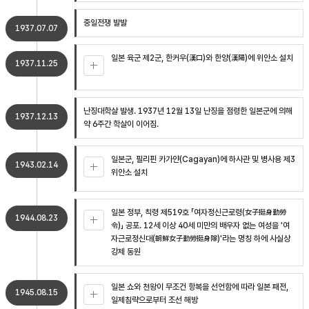
중일전쟁 발발
1937.07.07
일본 육군 제2군, 한커우(漢口)와 한양(漢陽)에 위안소 설치
1937.11.25
난징대학살 발생. 1937년 12월 13일 난징을 점령한 일본군에 의해
1937.12.13
약 6주간 학살이 이어짐.
일본군, 필리핀 카가얀(Cagayan)에 하사관 및 병사용 제3
1943.02.14
위안소 설치
일본 정부, 칙령 제519호 「여자정신근로령(女子挺身勤勞
1944.08.23
令)」 공포. 12세 이상 40세 미만의 배우자 없는 여성을 '여
자근로정신대(朝鮮女子勤勞挺身隊)'라는 명칭 하에 사실상
강제 동원
일본 쇼와 천왕이 무조건 항복을 선언함에 따라 일본 패전,
1945.08.15
일제침략으로부터 조선 해방