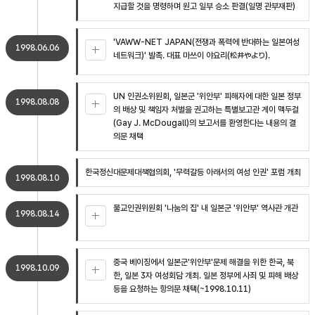
지급할 것을 명령하며 원고 일부 승소 판결(일명 관부재판)
'VAWW-NET JAPAN(전쟁과 폭력에 반대하는 일본여성
1998.06.06
네트워크)' 발족. 대표 마쓰이 야요리(松井やより).
UN 인권소위원회, 일본군 '위안부' 피해자에 대한 일본 정부
1998.08.08
의 배상 및 책임자 처벌을 권고하는 특별보고관 게이 맥두걸
(Gay J. McDougall)의 보고서를 환영한다는 내용의 결
의문 채택
한국정신대문제대책협의회, '무력갈등 아래서의 여성 인권' 포럼 개최
1998.08.10
불교인권위원회 '나눔의 집' 내 일본군 '위안부' 역사관 개관
1998.08.14
중국 베이징에서 일본군'위안부'문제 해결을 위한 한국, 북
1998.10.09
한, 일본 3자 여성회담 개최. 일본 정부에 사죄 및 피해 배상
등을 요청하는 항의문 채택(~1998.10.11)