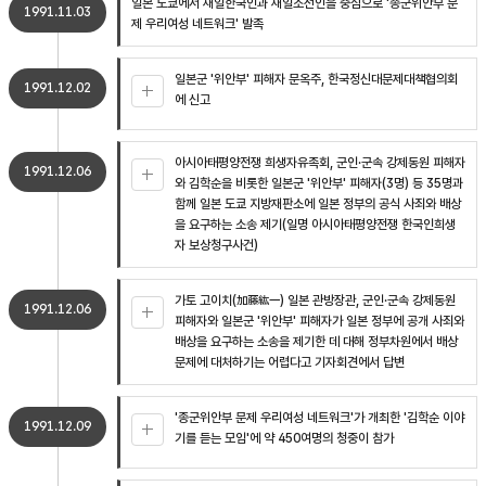
일본 도쿄에서 재일한국인과 재일조선인을 중심으로 '종군위안부 문
1991.11.03
제 우리여성 네트워크' 발족
일본군 '위안부' 피해자 문옥주, 한국정신대문제대책협의회
1991.12.02
에 신고
아시아태평양전쟁 희생자유족회, 군인·군속 강제동원 피해자
1991.12.06
와 김학순을 비롯한 일본군 '위안부' 피해자(3명) 등 35명과
함께 일본 도쿄 지방재판소에 일본 정부의 공식 사죄와 배상
을 요구하는 소송 제기(일명 아시아태평양전쟁 한국인희생
자 보상청구사건)
가토 고이치(加藤紘一) 일본 관방장관, 군인·군속 강제동원
1991.12.06
피해자와 일본군 '위안부' 피해자가 일본 정부에 공개 사죄와
배상을 요구하는 소송을 제기한 데 대해 정부차원에서 배상
문제에 대처하기는 어렵다고 기자회견에서 답변
'종군위안부 문제 우리여성 네트워크'가 개최한 '김학순 이야
1991.12.09
기를 듣는 모임'에 약 450여명의 청중이 참가