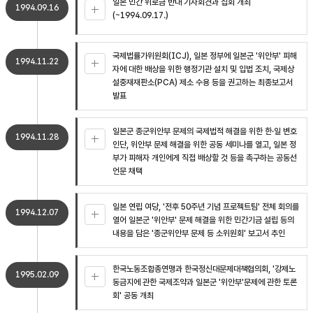
일본 민간 위로금 반대 기자회견과 집회 개최
1994.09.16
(~1994.09.17.)
국제법률가위원회(ICJ), 일본 정부에 일본군 '위안부' 피해
1994.11.22
자에 대한 배상을 위한 행정기관 설치 및 입법 조치, 국제상
설중재재판소(PCA) 제소 수용 등을 권고하는 최종보고서
발표
일본군 종군위안부 문제의 국제법적 해결을 위한 한·일 변호
1994.11.28
인단, 위안부 문제 해결을 위한 공동 세미나를 열고, 일본 정
부가 피해자 개인에게 직접 배상할 것 등을 촉구하는 공동선
언문 채택
일본 연립 여당, '전후 50주년 기념 프로젝트팀' 전체 회의를
1994.12.07
열어 일본군 '위안부' 문제 해결을 위한 민간기금 설립 등의
내용을 담은 '종군위안부 문제 등 소위원회' 보고서 추인
한국노동조합총연맹과 한국정신대문제대책협의회, '강제노
1995.02.09
동금지에 관한 국제조약과 일본군 '위안부'문제에 관한 토론
회' 공동 개최