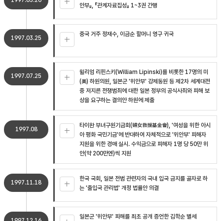
1997.03.20
안부』, 『관계자료집성』 1~3권 간행
중국 거주 정재수, 이금순 할머니 영구 귀국
1997.03.25
윌리엄 리핀스키(William Lipinski)를 비롯한 17명의 미
1997.07.25
(美) 하원의원, 일본군 '위안부' 강제동원 등 제2차 세계대전
중 저지른 전쟁범죄에 대한 일본 정부의 공식사죄와 피해 보
상을 요구하는 결의안 하원에 제출
타이완 부녀구원기금회(婦女救援基金會), '여성을 위한 아시
1997.08
아 평화 국민기금'에 반대하여 자체적으로 '위안부' 피해자
지원을 위한 경매 실시. 수익금으로 피해자 1명 당 50만 위
안(약 200만엔)씩 지원
한국 국회, 일본 전범 관련자의 국내 입국 금지를 골자로 하
1997.11.18
는 '출입국 관리법' 개정 법률안 의결
일본군 '위안부' 피해를 최초 공개 증언한 김학순 별세
1997.12.16