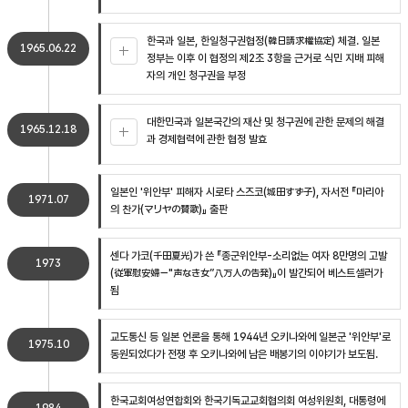
한국과 일본, 한일청구권협정(韓日請求權協定) 체결. 일본
1965.06.22
정부는 이후 이 협정의 제2조 3항을 근거로 식민 지배 피해
자의 개인 청구권을 부정
대한민국과 일본국간의 재산 및 청구권에 관한 문제의 해결
1965.12.18
과 경제협력에 관한 협정 발효
일본인 '위안부' 피해자 시로타 스즈코(城田すず子), 자서전 『마리아
1971.07
의 찬가(マリヤの賛歌)』 출판
센다 가코(千田夏光)가 쓴 『종군위안부-소리없는 여자 8만명의 고발
1973
(従軍慰安婦－"声なき女”八万人の告発)』이 발간되어 베스트셀러가
됨
교도통신 등 일본 언론을 통해 1944년 오키나와에 일본군 '위안부'로
1975.10
동원되었다가 전쟁 후 오키나와에 남은 배봉기의 이야기가 보도됨.
한국교회여성연합회와 한국기독교교회협의회 여성위원회, 대통령에