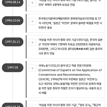
'여성을 위한 아시아 평화 국민 기금'(국민기금), 필리핀 '위
1996.08.14
안부' 피해자 4명에게 보상금 전달
한국정신대문제대책협의회와 경제정의실천시민연합 등 37
1996.10.04
개 시민단체, '일본군 '위안부' 문제의 올바른 해결을 위한 시
민연대' 결성
'여성을 위한 아시아 평화 국민 기금'(국민기금), 한국의 일본
1997.01.11
군 '위안부'피해자 7명에게 위로금 200만엔과 의료복지금
300만엔, 그리고 하시모토 류타로(橋本龍太郞) 일본 총리의
사과 편지 전달
국제노동기구(ILO) 협약·권고 적용 전문가위원회
1997.03
(Committee of Experts on the Application of
Conventions and Recommendations,
CEACR), 1996년에 이어 두번째로 일본군 '위안부'는
ILO 제29호 강제노동협약을 위반한 것이므로 문제의 해결
을 위한 일본 정부의 적절한 조치가 필요하다는 내용의 보고
서 제출
'여성을 위한 아시아 평화 국민 기금', 『정부 조사』, 『종군위