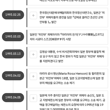
재판소 시모노세키 지부에 소송 제기(일명 관부재판)
한국정신대문제대책협의회와 한국정신대연구소, 일본군 '위
1993.02.25
안부' 피해자들의 증언을 담은 『강제로 끌려간 조선인 군위
안부들 1』 발간
일본인 '위안부' 피해자이자 『마리아의 찬가(マリヤの賛歌)』(1971)
1993.03.03
저자 시로타 스즈코(城田すず子) 사망
김영삼 대통령, 수석 비서관회의에서 일본 정부에 물질적 배
1993.03.13
상 요구 하지 않고 한국 정부가 직접 일본군 '위안부' 피해자
를 지원하겠다고 발언
마리아 로사 헨슨(Maria Rosa Henson) 등 필리핀의 일
1993.04.02
본군 '위안부'피해자 18명, 일본 도쿄지방재판소에 일본 정
부의 배상을 요구하는 소송 제기
일본에 거주 중이던 일본군 '위안부' 피해자 송신도, 일본 도
1993.04.05
교 지방재판소에 일본 정부의 사죄를 요구하는 소송 제기. 금
액을 청구해달라는 재판소의 요청에 따라 1995년 5월 19
일에 1억 2,000만엔을 추가로 청구.