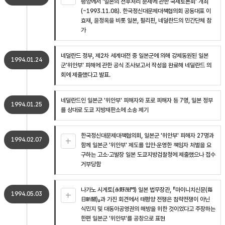
평양에서 '일본의 전후처리 문제에 관한 국제토론회' 개최
(~1993.11.08). 한국정신대문제대책협의회 공동대표 이
효재, 윤정옥을 비롯 일본, 필리핀, 네덜란드의 민간단체 참
가
네덜란드 정부, 제2차 세계대전 중 일본군에 의해 강제동원된 일본
1994.01.24
군'위안부' 피해에 관한 공식 조사보고서 작성을 완료해 네덜란드 의
회에 제출했다고 발표.
네덜란드인 일본군 '위안부' 피해자와 포로 피해자 등 7명, 일본 정부
1994.01.25
를 상대로 도쿄 지방재판소에 소송 제기
한국정신대문제대책협의회, 일본군 '위안부' 피해자 27명과
1994.02.07
함께 일본군 '위안부' 제도를 입안·운영한 책임자 처벌을 요
구하는 고소·고발장 일본 도쿄지방검찰청에 제출했으나 접수
거부당함
나가노 시게토(永野茂門) 일본 법무장관, 『마이니치신문(毎
1994.05.03
日新聞)』과 가진 회견에서 태평양 전쟁은 침략전쟁이 아닌
식민지 및 대동아공영권의 해방을 위한 것이었다고 주장하는
한편 일본군 '위안부'를 공창으로 표현