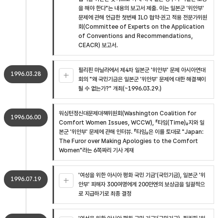
을 해야 한다"는 내용의 보고서 제출. 이는 일본군 '위안부'
문제에 관해 언급한 첫번째 ILO 협약·권고 적용 전문가위원
회(Committee of Experts on the Application
of Conventions and Recommendations,
CEACR) 보고서.
필리핀 마닐라에서 제4차 일본군 '위안부' 문제 아시아연대
1996.03.28
회의 "왜 국민기금은 일본군 '위안부' 문제에 대한 해결책이
될 수 없는가?" 개최(~1996.03.29.)
워싱턴정신대문제대책위원회(Washington Coalition for
1996.06.00
Comfort Women Issues, WCCW), 『타임(Time)』지와 일
본군 '위안부' 문제에 관해 인터뷰. 『타임』은 이를 토대로 "Japan:
The Furor over Making Apologies to the Comfort
Women"라는 6쪽짜리 기사 게재
'여성을 위한 아시아 평화 국민 기금'(국민기금), 일본군 '위
1996.07.19
안부' 피해자 300여명에게 200만엔의 보상금을 일괄적으
로 지급하기로 최종 결정