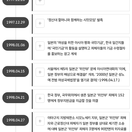
'정신대 할머니와 함께하는 시민모임' 발족
1997.12.29
일본의 '여성을 위한 아시아 평화 국민기금', 한국 일간지들
1998.01.06
에 '국민기금'의 활동을 설명하고 피해자들의 기금 수령절차
를 홍보하는 광고 게재
서울에서 제5차 일본군 '위안부' 문제 아시아연대회의 '이제,
1998.04.15
일본 정부의 배상으로 해결을!' 개최. '2000년 일본군 성노
예 전범 여성국제법정'을 열기로 결의(~1998.04.17.)
한국 정부, 국무회의에서 생존 일본군 '위안부' 피해자 152
1998.04.21
명에게 정부지원금을 지급할 것을 의결
야마구치 지방재판소 시모노세키 지부, 일본군 '위안부' 피해
1998.04.27
자와 근로정신대 피해자가 일본 정부를 상대로 제기한 소송
에 대해 일본군 '위안부' 피해자 3명에게 90만엔의 위자료를