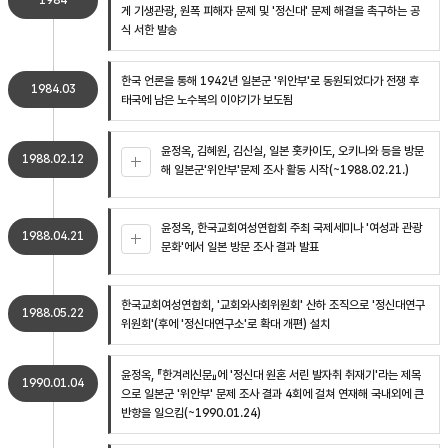
1984
게 기생관광, 원폭 피해자 문제 및 '정신대' 문제 해결을 촉구하는 공
식 서한 발송
한국 언론을 통해 1942년 일본군 '위안부'로 동원되었다가 전쟁 후
1984.03
태국에 남은 노수복의 이야기가 보도됨
윤정옥, 김혜원, 김신실, 일본 홋카이도, 오키나와 등을 방문
1988.02.12
해 일본군'위안부'문제 조사 활동 시작(~1988.02.21.)
윤정옥, 한국교회여성연합회 주최 국제세미나 '여성과 관광
1988.04.21
문화'에서 일본 방문 조사 결과 발표
한국교회여성연합회, '교회와사회위원회' 산하 조직으로 '정신대연구
1988.05.22
위원회'(후에 '정신대연구소'로 확대 개편) 설치
윤정옥, 『한겨레신문』에 '정신대 원혼 서린 발자취 취재기'라는 제목
1990.01.04
으로 일본군 '위안부' 문제 조사 결과 4회에 걸쳐 연재해 국내외에 큰
반향을 일으킴(~1990.01.24)