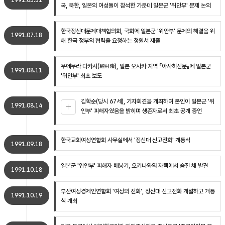
1991.05.31
국, 북한, 일본의 여성들이 참석한 가운데 일본군 '위안부' 문제 논의
한국정신대문제대책협의회, 국회에 일본군 '위안부' 문제의 해결을 위
1991.07.18
해 한국 정부의 협력을 요청하는 청원서 제출
우에무라 다카시(植村隆), 일본 오사카 지역 『아사히신문』에 일본군
1991.08.11
'위안부' 최초 보도
김학순(당시 67세), 기자회견을 개최하여 본인이 일본군 '위
1991.08.14
안부' 피해자였음을 밝히며 생존자로서 최초 공개 증언
한국교회여성연합회 사무실에서 '정신대 신고전화' 개통식
1991.09.18
일본군 '위안부' 피해자 배봉기, 오키나와의 자택에서 숨진 채 발견
1991.10.18
부산여성경제인연합회 '여성의 전화', 정신대 신고전화 개설하고 개통
1991.10.19
식 개최