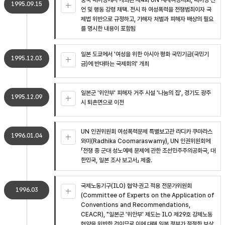
중국 베이징에서 개최된 제4회 UN 세계여성대회, 베이징 선
1995.09.15
언 및 행동 강령 채택. 전시 하 여성폭력을 전쟁범죄이자 국
제법 위반으로 규정하고, 가해자 처벌과 피해자 배상의 필요
를 명시한 내용이 포함됨
일본 도쿄에서 '여성을 위한 아시아 평화 국민기금(국민기
1995.12.03
금)에 반대하는 국제회의' 개최
일본군 '위안부' 피해자 거주 시설 '나눔의 집', 경기도 광주
1995.12.09
시 퇴촌면으로 이전
UN 인권위원회 여성폭력문제 특별보고관 라디카 쿠마라스
1996.01.04
와미(Radhika Coomaraswamy), UN 인권위원회에
「전쟁 중 군대 성노예제 문제에 관한 조선민주주의공화국, 대
한민국, 일본 조사 보고서」 제출.
국제노동기구(ILO) 협약·권고 적용 전문가위원회
1996.03
(Committee of Experts on the Application of
Conventions and Recommendations,
CEACR), "일본군 '위안부' 제도는 ILO 제29호 강제노동
협약을 위반한 것이므로 이에 대해 일본 정부가 적절한 보상