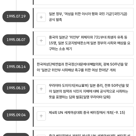
일본 정부, '여성을 위한 아시아 평화 국민 기금'(국민기금)
1995.07.19
공식 발족
중국의 일본군 '위안부' 피해자와 731부대 희생자 유족 등
1995.08.07
15명, 일본 도쿄지방재판소에 일본 정부의 사죄와 배상을 요
구하는 소송 제기
한국여성단체연합과 한국정신대문제대책협의회, 광복 50주년을 맞
1995.08.14
아 '일본군 위안부 사죄배상 촉구를 위한 여성 한마당' 개최
무라야마 도미이치(村山富市) 일본 총리, 전후 50주년을 맞
1995.08.15
아 일본의 침략과 식민지 지배에 대해 공식적으로 사죄하는
뜻을 표명하는 담화 발표(일명 무라야마 담화)
제4회 UN 세계여성대회 중국 베이징에서 개최(~9. 15)
1995.09.04