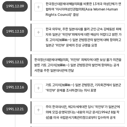
한국정신대문제대책협의회를 비롯한 13개국 여성단체가 연
1991.12.09
합하여 '아시아여성인권협의회(Asia Women Human
Rights Council)' 결성
한국 외무부, 주한 일본대사를 불러 군인·군속 강제동원 피해
1991.12.10
자와 일본군 '위안부'피해자에 대한 배상이 어렵다고 밝힌 가
토 고이치(加藤紘一) 일본 관방장관의 발언에 대해 항의하고
일본군 '위안부' 문제의 진상 규명을 요청
한국정신대문제대책협의회, '위안부' 피해자에 대한 보상 불가 의견을
1991.12.11
밝힌 가토 고이치(加藤紘一) 일본 관방장관의 발언에 항의하는 공개
서한을 주한 일본대사관에 전달
가토 고이치(加藤紘一) 일본 관방장관, 기자회견에서 일본군
1991.12.16
'위안부' 문제를 조사하겠다는 의사 표명
주미 한국대사관, 제2차세계대전 당시 '위안부'가 일본군에
1991.12.21
의해 모집·운영되었다는 내용의 미군 문서(1994년 8월 작
성)를 미국 국립문서기록관리청으로부터 입수하여 공개