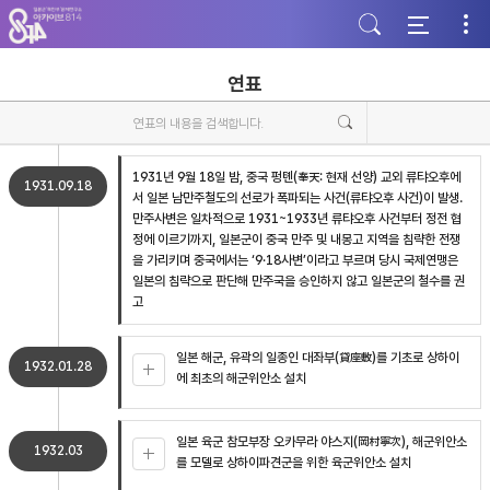
주
본
하
메
문
단
뉴
바
바
바
로
로
로
가
가
연표
가
기
기
기
1931년 9월 18일 밤, 중국 펑톈(奉天: 현재 선양) 교외 류탸오후에
1931.09.18
서 일본 남만주철도의 선로가 폭파되는 사건(류탸오후 사건)이 발생.
만주사변은 일차적으로 1931~1933년 류탸오후 사건부터 정전 협
정에 이르기까지, 일본군이 중국 만주 및 내몽고 지역을 침략한 전쟁
을 가리키며 중국에서는 ‘9·18사변’이라고 부르며 당시 국제연맹은
일본의 침략으로 판단해 만주국을 승인하지 않고 일본군의 철수를 권
고
일본 해군, 유곽의 일종인 대좌부(貸座敷)를 기초로 상하이
1932.01.28
에 최초의 해군위안소 설치
일본 육군 참모부장 오카무라 야스지(岡村寧次), 해군위안소
1932.03
를 모델로 상하이파견군을 위한 육군위안소 설치