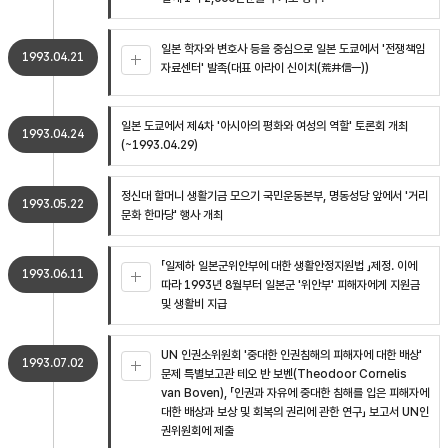
일본 학자와 변호사 등을 중심으로 일본 도쿄에서 '전쟁책임
1993.04.21
자료센터' 발족(대표 아라이 신이치(荒井信一))
일본 도쿄에서 제4차 '아시아의 평화와 여성의 역할' 토론회 개최
1993.04.24
(~1993.04.29)
정신대 할머니 생활기금 모으기 국민운동본부, 명동성당 앞에서 '거리
1993.05.22
문화 한마당' 행사 개최
「일제하 일본군위안부에 대한 생활안정지원법 」제정. 이에
1993.06.11
따라 1993년 8월부터 일본군 '위안부' 피해자에게 지원금
및 생활비 지급
UN 인권소위원회 '중대한 인권침해의 피해자에 대한 배상'
1993.07.02
문제 특별보고관 테오 반 보벤(Theodoor Cornelis
van Boven), 「인권과 자유에 중대한 침해를 입은 피해자에
대한 배상과 보상 및 회복의 권리에 관한 연구」 보고서 UN인
권위원회에 제출