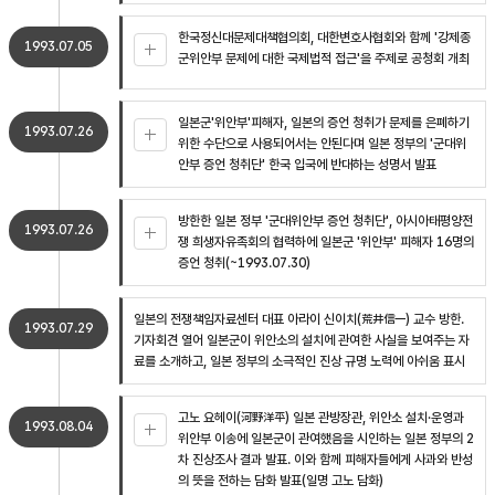
한국정신대문제대책협의회, 대한변호사협회와 함께 '강제종
1993.07.05
군위안부 문제에 대한 국제법적 접근'을 주제로 공청회 개최
일본군'위안부'피해자, 일본의 증언 청취가 문제를 은폐하기
1993.07.26
위한 수단으로 사용되어서는 안된다며 일본 정부의 '군대위
안부 증언 청취단' 한국 입국에 반대하는 성명서 발표
방한한 일본 정부 '군대위안부 증언 청취단', 아시아태평양전
1993.07.26
쟁 희생자유족회의 협력하에 일본군 '위안부' 피해자 16명의
증언 청취(~1993.07.30)
일본의 전쟁책임자료센터 대표 아라이 신이치(荒井信一) 교수 방한.
1993.07.29
기자회견 열어 일본군이 위안소의 설치에 관여한 사실을 보여주는 자
료를 소개하고, 일본 정부의 소극적인 진상 규명 노력에 아쉬움 표시
고노 요헤이(河野洋平) 일본 관방장관, 위안소 설치·운영과
1993.08.04
위안부 이송에 일본군이 관여했음을 시인하는 일본 정부의 2
차 진상조사 결과 발표. 이와 함께 피해자들에게 사과와 반성
의 뜻을 전하는 담화 발표(일명 고노 담화)