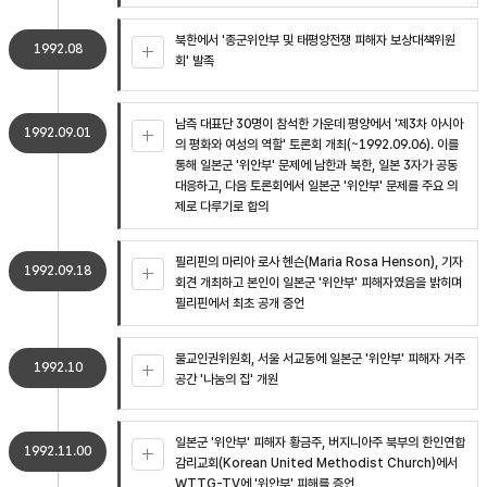
북한에서 '종군위안부 및 태평양전쟁 피해자 보상대책위원
1992.08
회' 발족
남측 대표단 30명이 참석한 가운데 평양에서 '제3차 아시아
1992.09.01
의 평화와 여성의 역할' 토론회 개최(~1992.09.06). 이를
통해 일본군 '위안부' 문제에 남한과 북한, 일본 3자가 공동
대응하고, 다음 토론회에서 일본군 '위안부' 문제를 주요 의
제로 다루기로 합의
필리핀의 마리아 로사 헨슨(Maria Rosa Henson), 기자
1992.09.18
회견 개최하고 본인이 일본군 '위안부' 피해자였음을 밝히며
필리핀에서 최초 공개 증언
불교인권위원회, 서울 서교동에 일본군 '위안부' 피해자 거주
1992.10
공간 '나눔의 집' 개원
일본군 '위안부' 피해자 황금주, 버지니아주 북부의 한인연합
1992.11.00
감리교회(Korean United Methodist Church)에서
WTTG-TV에 '위안부' 피해를 증언