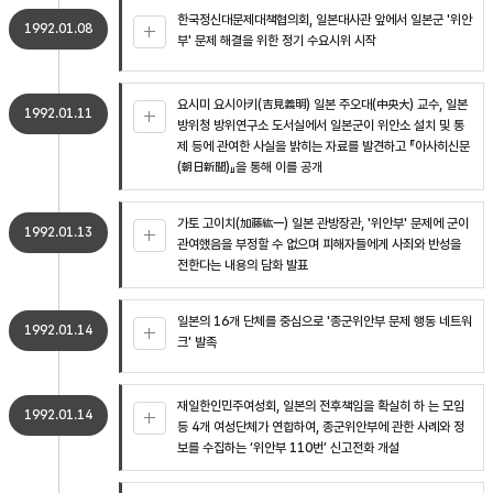
한국정신대문제대책협의회, 일본대사관 앞에서 일본군 '위안
1992.01.08
부' 문제 해결을 위한 정기 수요시위 시작
요시미 요시아키(吉見義明) 일본 주오대(中央大) 교수, 일본
1992.01.11
방위청 방위연구소 도서실에서 일본군이 위안소 설치 및 통
제 등에 관여한 사실을 밝히는 자료를 발견하고 『아사히신문
(朝日新聞)』을 통해 이를 공개
가토 고이치(加藤紘一) 일본 관방장관, '위안부' 문제에 군이
1992.01.13
관여했음을 부정할 수 없으며 피해자들에게 사죄와 반성을
전한다는 내용의 담화 발표
일본의 16개 단체를 중심으로 '종군위안부 문제 행동 네트워
1992.01.14
크' 발족
재일한인민주여성회, 일본의 전후책임을 확실히 하 는 모임
1992.01.14
등 4개 여성단체가 연합하여, 종군위안부에 관한 사례와 정
보를 수집하는 ‘위안부 110번’ 신고전화 개설