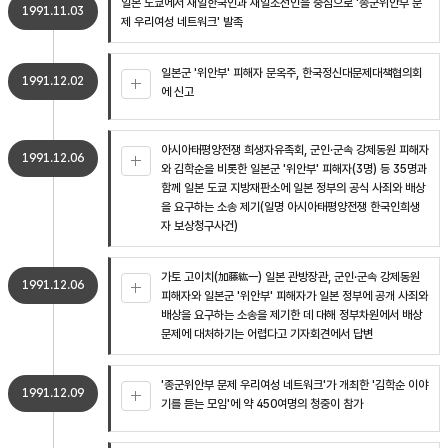
일본 도쿄에서 재일한국인과 재일조선인을 중심으로 '종군위안부 문
1991.11.03
제 우리여성 네트워크' 발족
일본군 '위안부' 피해자 문옥주, 한국정신대문제대책협의회
1991.12.02
에 신고
아시아태평양전쟁 희생자유족회, 군인·군속 강제동원 피해자
1991.12.06
와 김학순을 비롯한 일본군 '위안부' 피해자(3명) 등 35명과
함께 일본 도쿄 지방재판소에 일본 정부의 공식 사죄와 배상
을 요구하는 소송 제기(일명 아시아태평양전쟁 한국인희생
자 보상청구사건)
가토 고이치(加藤紘一) 일본 관방장관, 군인·군속 강제동원
1991.12.06
피해자와 일본군 '위안부' 피해자가 일본 정부에 공개 사죄와
배상을 요구하는 소송을 제기한 데 대해 정부차원에서 배상
문제에 대처하기는 어렵다고 기자회견에서 답변
'종군위안부 문제 우리여성 네트워크'가 개최한 '김학순 이야
1991.12.09
기를 듣는 모임'에 약 450여명의 청중이 참가