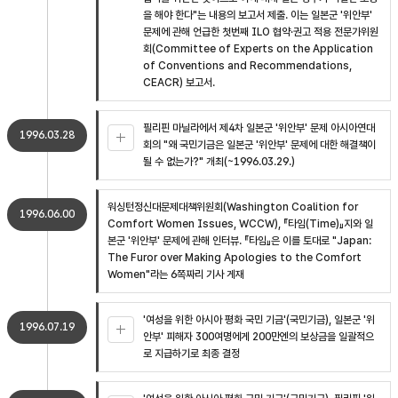
을 해야 한다"는 내용의 보고서 제출. 이는 일본군 '위안부'
문제에 관해 언급한 첫번째 ILO 협약·권고 적용 전문가위원
회(Committee of Experts on the Application
of Conventions and Recommendations,
CEACR) 보고서.
필리핀 마닐라에서 제4차 일본군 '위안부' 문제 아시아연대
1996.03.28
회의 "왜 국민기금은 일본군 '위안부' 문제에 대한 해결책이
될 수 없는가?" 개최(~1996.03.29.)
워싱턴정신대문제대책위원회(Washington Coalition for
1996.06.00
Comfort Women Issues, WCCW), 『타임(Time)』지와 일
본군 '위안부' 문제에 관해 인터뷰. 『타임』은 이를 토대로 "Japan:
The Furor over Making Apologies to the Comfort
Women"라는 6쪽짜리 기사 게재
'여성을 위한 아시아 평화 국민 기금'(국민기금), 일본군 '위
1996.07.19
안부' 피해자 300여명에게 200만엔의 보상금을 일괄적으
로 지급하기로 최종 결정