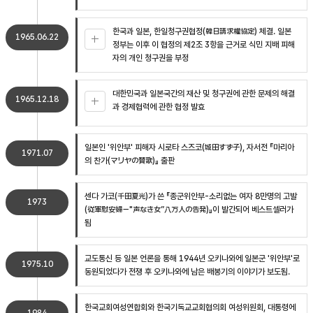
한국과 일본, 한일청구권협정(韓日請求權協定) 체결. 일본
1965.06.22
정부는 이후 이 협정의 제2조 3항을 근거로 식민 지배 피해
자의 개인 청구권을 부정
대한민국과 일본국간의 재산 및 청구권에 관한 문제의 해결
1965.12.18
과 경제협력에 관한 협정 발효
일본인 '위안부' 피해자 시로타 스즈코(城田すず子), 자서전 『마리아
1971.07
의 찬가(マリヤの賛歌)』 출판
센다 가코(千田夏光)가 쓴 『종군위안부-소리없는 여자 8만명의 고발
1973
(従軍慰安婦－"声なき女”八万人の告発)』이 발간되어 베스트셀러가
됨
교도통신 등 일본 언론을 통해 1944년 오키나와에 일본군 '위안부'로
1975.10
동원되었다가 전쟁 후 오키나와에 남은 배봉기의 이야기가 보도됨.
한국교회여성연합회와 한국기독교교회협의회 여성위원회, 대통령에