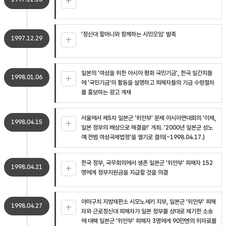
'정신대 할머니와 함께하는 시민모임' 발족
1997.12.29
일본의 '여성을 위한 아시아 평화 국민기금', 한국 일간지들
1998.01.06
에 '국민기금'의 활동을 설명하고 피해자들의 기금 수령절차
를 홍보하는 광고 게재
서울에서 제5차 일본군 '위안부' 문제 아시아연대회의 '이제,
1998.04.15
일본 정부의 배상으로 해결을!' 개최. '2000년 일본군 성노
예 전범 여성국제법정'을 열기로 결의(~1998.04.17.)
한국 정부, 국무회의에서 생존 일본군 '위안부' 피해자 152
1998.04.21
명에게 정부지원금을 지급할 것을 의결
야마구치 지방재판소 시모노세키 지부, 일본군 '위안부' 피해
1998.04.27
자와 근로정신대 피해자가 일본 정부를 상대로 제기한 소송
에 대해 일본군 '위안부' 피해자 3명에게 90만엔의 위자료를