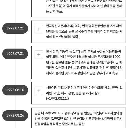
는 자료는 없다는 내용의 일본 정부 1차 진상조사 결과(자료
127건 포함)와 함께 피해자들에게 사과와 반성의 뜻을 전하
는 담화 발표.
한국정신대문제대책협의회, 반핵 평화운동연합 등 6개 사회
1992.07.21
단체를 중심으로 '일본 군국주의 부활 저지와 전후 책임을 확
실히 하는 연대회의' 발족
한국 정부, 외무부 등 17개 정부 부처로 구성된 '정신대문제
1992.07.31
실무대책반'이 1992년 1월부터 실시한 조사결과와 1992
년 7월 발표된 일본 정부의 조사결과를 정리한 '일제하 군대
위안부 실태조사 중간보고서'를 발표하고 '위안부' 모집에 강
제력이 행사된 것으로 추정된다며 일본 정부에 대책 촉구
서울에서 '제1차 정신대문제 아시아연대회의' 개최. 한국, 필
1992.08.10
리핀, 대만, 태국, 홍콩, 일본 등 6개국 참가
(~1992.08.11.)
일본 나고야YWCA, 이용수·강덕경 등 일본군 '위안부' 피해자들의 증
1992.08.26
언을 수록한 『1992년 조선인 전 군대위안부 분들을 맞이하여 일본의
전쟁책임을 생각하는 증언기록집』 출간