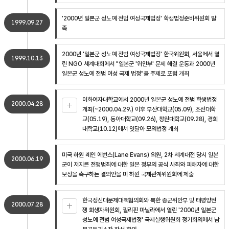
'2000년 일본군 성노예 전범 여성국제법정' 학생법정준비위원회 발
1999.09.27
족
2000년 '일본군 성노예 전범 여성국제법정' 한국위원회, 서울에서 열
1999.10.13
린 NGO 세계대회에서 "일본군 '위안부' 문제 해결 운동과 2000년
일본군 성노예 전범 여성 국제 법정"을 주제로 포럼 개최
이화여자대학교에서 2000년 일본군 성노예 전범 학생법정
2000.04.28
개최(~2000.04.29.) 이후 부산대학교(05.09), 조선대학
교(05.19), 동아대학교(09.26), 창원대학교(09.28), 경희
대학교(10.12)에서 잇달아 모의법정 개최
미국 하원 레인 에번스(Lane Evans) 의원, 2차 세계대전 당시 일본
2000.06.19
군이 저지른 전쟁범죄에 대한 일본 정부의 공식 사죄와 피해자에 대한
보상을 촉구하는 결의안을 미 하원 국제관계위원회에 제출
한국정신대문제대책협의회와 북한 종군위안부 및 태평양전
2000.07.28
쟁 희생자위원회, 필리핀 마닐라에서 열린 '2000년 일본군
성노예 전범 여성국제법정' 국제실행위원회 정기회의에서 남