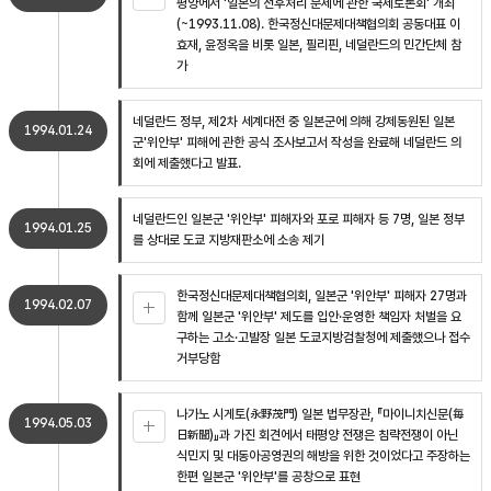
평양에서 '일본의 전후처리 문제에 관한 국제토론회' 개최
(~1993.11.08). 한국정신대문제대책협의회 공동대표 이
효재, 윤정옥을 비롯 일본, 필리핀, 네덜란드의 민간단체 참
가
네덜란드 정부, 제2차 세계대전 중 일본군에 의해 강제동원된 일본
1994.01.24
군'위안부' 피해에 관한 공식 조사보고서 작성을 완료해 네덜란드 의
회에 제출했다고 발표.
네덜란드인 일본군 '위안부' 피해자와 포로 피해자 등 7명, 일본 정부
1994.01.25
를 상대로 도쿄 지방재판소에 소송 제기
한국정신대문제대책협의회, 일본군 '위안부' 피해자 27명과
1994.02.07
함께 일본군 '위안부' 제도를 입안·운영한 책임자 처벌을 요
구하는 고소·고발장 일본 도쿄지방검찰청에 제출했으나 접수
거부당함
나가노 시게토(永野茂門) 일본 법무장관, 『마이니치신문(毎
1994.05.03
日新聞)』과 가진 회견에서 태평양 전쟁은 침략전쟁이 아닌
식민지 및 대동아공영권의 해방을 위한 것이었다고 주장하는
한편 일본군 '위안부'를 공창으로 표현