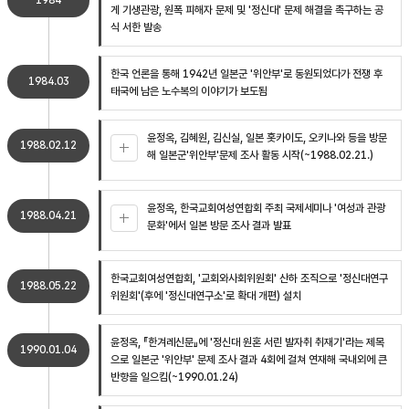
1984
게 기생관광, 원폭 피해자 문제 및 '정신대' 문제 해결을 촉구하는 공
식 서한 발송
한국 언론을 통해 1942년 일본군 '위안부'로 동원되었다가 전쟁 후
1984.03
태국에 남은 노수복의 이야기가 보도됨
윤정옥, 김혜원, 김신실, 일본 홋카이도, 오키나와 등을 방문
1988.02.12
해 일본군'위안부'문제 조사 활동 시작(~1988.02.21.)
윤정옥, 한국교회여성연합회 주최 국제세미나 '여성과 관광
1988.04.21
문화'에서 일본 방문 조사 결과 발표
한국교회여성연합회, '교회와사회위원회' 산하 조직으로 '정신대연구
1988.05.22
위원회'(후에 '정신대연구소'로 확대 개편) 설치
윤정옥, 『한겨레신문』에 '정신대 원혼 서린 발자취 취재기'라는 제목
1990.01.04
으로 일본군 '위안부' 문제 조사 결과 4회에 걸쳐 연재해 국내외에 큰
반향을 일으킴(~1990.01.24)