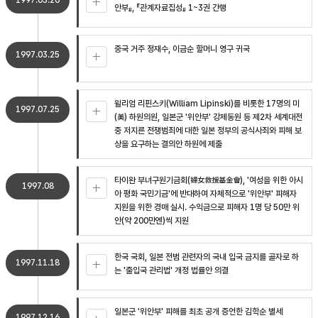
1997.03.20
안부』, 『관계자료집성』 1~3권 간행
중국 거주 정재수, 이금순 할머니 영구 귀국
1997.03.25
윌리엄 리핀스키(William Lipinski)를 비롯한 17명의 미
1997.07.25
(美) 하원의원, 일본군 '위안부' 강제동원 등 제2차 세계대전
중 저지른 전쟁범죄에 대한 일본 정부의 공식사죄와 피해 보
상을 요구하는 결의안 하원에 제출
타이완 부녀구원기금회(婦女救援基金會), '여성을 위한 아시
1997.08
아 평화 국민기금'에 반대하여 자체적으로 '위안부' 피해자
지원을 위한 경매 실시. 수익금으로 피해자 1명 당 50만 위
안(약 200만엔)씩 지원
한국 국회, 일본 전범 관련자의 국내 입국 금지를 골자로 하
1997.11.18
는 '출입국 관리법' 개정 법률안 의결
일본군 '위안부' 피해를 최초 공개 증언한 김학순 별세
1997.12.16