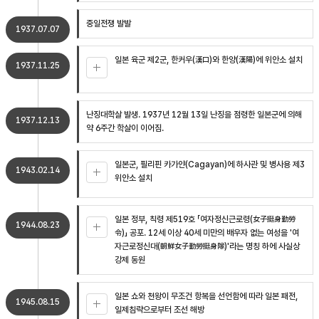
중일전쟁 발발
1937.07.07
일본 육군 제2군, 한커우(漢口)와 한양(漢陽)에 위안소 설치
1937.11.25
난징대학살 발생. 1937년 12월 13일 난징을 점령한 일본군에 의해
1937.12.13
약 6주간 학살이 이어짐.
일본군, 필리핀 카가얀(Cagayan)에 하사관 및 병사용 제3
1943.02.14
위안소 설치
일본 정부, 칙령 제519호 「여자정신근로령(女子挺身勤勞
1944.08.23
令)」 공포. 12세 이상 40세 미만의 배우자 없는 여성을 '여
자근로정신대(朝鮮女子勤勞挺身隊)'라는 명칭 하에 사실상
강제 동원
일본 쇼와 천왕이 무조건 항복을 선언함에 따라 일본 패전,
1945.08.15
일제침략으로부터 조선 해방