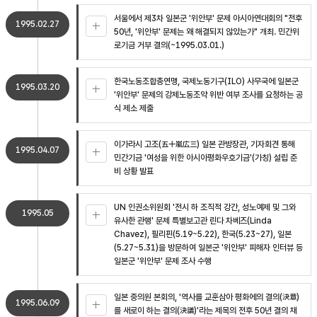
서울에서 제3차 일본군 '위안부' 문제 아시아연대회의 "전후
1995.02.27
50년, '위안부' 문제는 왜 해결되지 않았는가" 개최. 민간위
로기금 거부 결의(~1995.03.01.)
한국노동조합총연맹, 국제노동기구(ILO) 사무국에 일본군
1995.03.20
'위안부' 문제의 강제노동조약 위반 여부 조사를 요청하는 공
식 제소 제출
이가라시 고조(五十嵐広三) 일본 관방장관, 기자회견 통해
1995.04.07
민간기금 '여성을 위한 아시아평화우호기금'(가칭) 설립 준
비 상황 발표
UN 인권소위원회 '전시 하 조직적 강간, 성노예제 및 그와
1995.05
유사한 관행' 문제 특별보고관 린다 차베즈(Linda
Chavez), 필리핀(5.19~5.22), 한국(5.23~27), 일본
(5.27~5.31)을 방문하여 일본군 '위안부' 피해자 인터뷰 등
일본군 '위안부' 문제 조사 수행
일본 중의원 본회의, '역사를 교훈삼아 평화에의 결의(決意)
1995.06.09
를 새로이 하는 결의(決議)'라는 제목의 전후 50년 결의 채