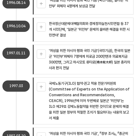
'여성을 위한 아시아 평화 국민 기금'(국민기금), 필리핀 '위
1996.08.14
안부' 피해자 4명에게 보상금 전달
한국정신대문제대책협의회와 경제정의실천시민연합 등 37
1996.10.04
개 시민단체, '일본군 '위안부' 문제의 올바른 해결을 위한 시
민연대' 결성
'여성을 위한 아시아 평화 국민 기금'(국민기금), 한국의 일본
1997.01.11
군 '위안부'피해자 7명에게 위로금 200만엔과 의료복지금
300만엔, 그리고 하시모토 류타로(橋本龍太郞) 일본 총리의
사과 편지 전달
국제노동기구(ILO) 협약·권고 적용 전문가위원회
1997.03
(Committee of Experts on the Application of
Conventions and Recommendations,
CEACR), 1996년에 이어 두번째로 일본군 '위안부'는
ILO 제29호 강제노동협약을 위반한 것이므로 문제의 해결
을 위한 일본 정부의 적절한 조치가 필요하다는 내용의 보고
서 제출
'여성을 위한 아시아 평화 국민 기금', 『정부 조사』, 『종군위