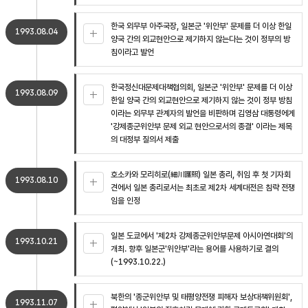
한국 외무부 아주국장, 일본군 '위안부' 문제를 더 이상 한일
1993.08.04
양국 간의 외교현안으로 제기하지 않는다는 것이 정부의 방
침이라고 발언
한국정신대문제대책협의회, 일본군 '위안부' 문제를 더 이상
1993.08.09
한일 양국 간의 외교현안으로 제기하지 않는 것이 정부 방침
이라는 외무부 관계자의 발언을 비판하며 김영삼 대통령에게
'강제종군위안부 문제 외교 현안으로서의 종결' 이라는 제목
의 대정부 질의서 제출
호소카와 모리히로(細川護煕) 일본 총리, 취임 후 첫 기자회
1993.08.10
견에서 일본 총리로서는 최초로 제2차 세계대전은 침략 전쟁
임을 인정
일본 도쿄에서 '제2차 강제종군위안부문제 아시아연대회'의
1993.10.21
개최. 향후 일본군'위안부'라는 용어를 사용하기로 결의
(~1993.10.22.)
북한의 '종군위안부 및 태평양전쟁 피해자 보상대책위원회',
1993.11.07