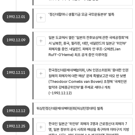
'정신대할머니 생활기금 모금 국민운동본부' 발족
1992.12.01
일본 도쿄에서 열린 '일본의 전후보상에 관한 국제공청회'에
1992.12.09
서 남북한, 중국, 필리핀, 대만, 네덜란드의 일본군 '위안부'
피해자들 증언. 네덜란드 피해자 얀 루프-오헤른(Jan
Ruff-O'Herne) 최초 공개 증언 이루어짐
한국정신대문제대책협의회, UN 인권소위원회 '중대한 인권
1992.12.11
침해의 피해자에 대한 배상' 문제 특별보고관 테오 반 보벤
(Theodoor Cornelis van Boven) 초청해 '국제인권
협약과 강제종군위안부'를 주제로 세미나 개최
(~1992.12.12)
워싱턴정신대문제대책위원회(워싱턴정대위) 발족
1992.12.12
한국인 일본군 '위안부' 피해자 3명과 근로정신대 피해자 7
1992.12.25
명, 일본 정부의 공식 사죄와 배상을 촉구하며 야마구치 지방