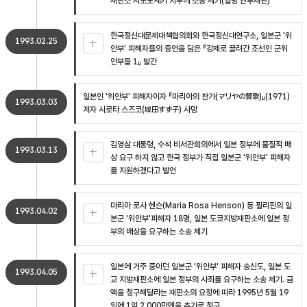
재판소 시모노세키 지부에 소송 제기(일명 관부재판)
한국정신대문제대책협의회와 한국정신대연구소, 일본군 '위
1993.02.25
안부' 피해자들의 증언을 담은 『강제로 끌려간 조선인 군위
안부들 1』 발간
일본인 '위안부' 피해자이자 『마리아의 찬가(マリヤの賛歌)』(1971)
1993.03.03
저자 시로타 스즈코(城田すず子) 사망
김영삼 대통령, 수석 비서관회의에서 일본 정부에 물질적 배
1993.03.13
상 요구 하지 않고 한국 정부가 직접 일본군 '위안부' 피해자
를 지원하겠다고 발언
마리아 로사 헨슨(Maria Rosa Henson) 등 필리핀의 일
1993.04.02
본군 '위안부'피해자 18명, 일본 도쿄지방재판소에 일본 정
부의 배상을 요구하는 소송 제기
일본에 거주 중이던 일본군 '위안부' 피해자 송신도, 일본 도
1993.04.05
교 지방재판소에 일본 정부의 사죄를 요구하는 소송 제기. 금
액을 청구해달라는 재판소의 요청에 따라 1995년 5월 19
일에 1억 2,000만엔을 추가로 청구.