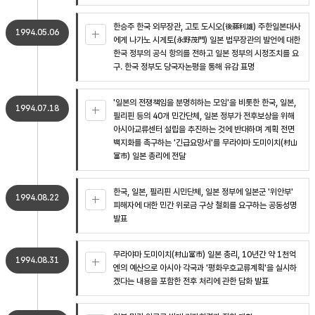
한승주 한국 외무장관, 고토 도시오(後藤利雄) 주한일본대사
1994.05.06
에게 나가노 시게토(永野茂門) 일본 법무장관의 발언에 대한
한국 정부의 공식 항의를 전하고 일본 정부의 시정조치를 요
구. 한국 정부도 당국자논평을 통해 유감 표명
'일본의 전쟁책임을 분명히하는 모임'을 비롯한 한국, 일본,
1994.07.18
필리핀 등의 40개 민간단체, 일본 정부가 전후보상을 위해
아시아교류센터 설립을 추진하는 것에 반대하며 계획 전면
백지화를 촉구하는 '긴급요망서'를 무라야마 도미이치(村山
富市) 일본 총리에 전달
한국, 일본, 필리핀 시민단체, 일본 정부에 일본군 '위안부'
1994.08.22
피해자에 대한 민간 위로금 구상 철회를 요구하는 공동성명
발표
무라야마 도미이치(村山富市) 일본 총리, 10년간 약 1천억
1994.08.31
엔의 예산으로 아시아 각국과 '평화우호교류계획'을 실시하
겠다는 내용을 포함한 전후 처리에 관한 담화 발표