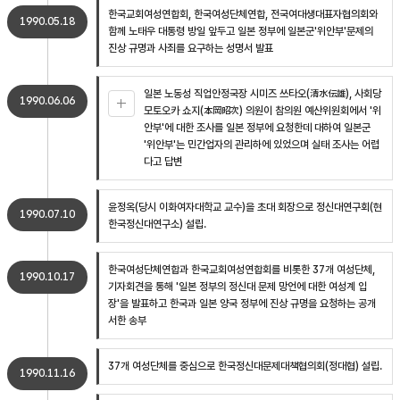
한국교회여성연합회, 한국여성단체연합, 전국여대생대표자협의회와
1990.05.18
함께 노태우 대통령 방일 앞두고 일본 정부에 일본군'위안부'문제의
진상 규명과 사죄를 요구하는 성명서 발표
일본 노동성 직업안정국장 시미즈 쓰타오(清水伝雄), 사회당
1990.06.06
모토오카 쇼지(本岡昭次) 의원이 참의원 예산위원회에서 '위
안부'에 대한 조사를 일본 정부에 요청한데 대하여 일본군
'위안부'는 민간업자의 관리하에 있었으며 실태 조사는 어렵
다고 답변
윤정옥(당시 이화여자대학교 교수)을 초대 회장으로 정신대연구회(현
1990.07.10
한국정신대연구소) 설립.
한국여성단체연합과 한국교회여성연합회를 비롯한 37개 여성단체,
1990.10.17
기자회견을 통해 '일본 정부의 정신대 문제 망언에 대한 여성계 입
장'을 발표하고 한국과 일본 양국 정부에 진상 규명을 요청하는 공개
서한 송부
37개 여성단체를 중심으로 한국정신대문제대책협의회(정대협) 설립.
1990.11.16