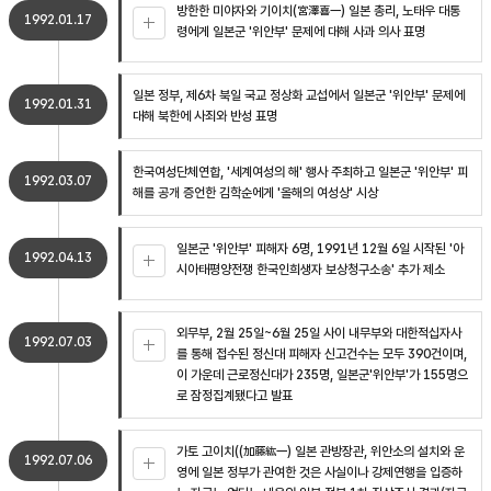
방한한 미야자와 기이치(宮澤喜一) 일본 총리, 노태우 대통
1992.01.17
령에게 일본군 '위안부' 문제에 대해 사과 의사 표명
일본 정부, 제6차 북일 국교 정상화 교섭에서 일본군 '위안부' 문제에
1992.01.31
대해 북한에 사죄와 반성 표명
한국여성단체연합, '세계여성의 해' 행사 주최하고 일본군 '위안부' 피
1992.03.07
해를 공개 증언한 김학순에게 '올해의 여성상' 시상
일본군 '위안부' 피해자 6명, 1991년 12월 6일 시작된 '아
1992.04.13
시아태평양전쟁 한국인희생자 보상청구소송' 추가 제소
외무부, 2월 25일~6월 25일 사이 내무부와 대한적십자사
1992.07.03
를 통해 접수된 정신대 피해자 신고건수는 모두 390건이며,
이 가운데 근로정신대가 235명, 일본군'위안부'가 155명으
로 잠정집계됐다고 발표
가토 고이치((加藤紘一) 일본 관방장관, 위안소의 설치와 운
1992.07.06
영에 일본 정부가 관여한 것은 사실이나 강제연행을 입증하