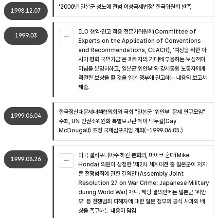
'2000년 일본군 성노예 전범 여성국제법정' 한국위원회 발족
1998.12.07
ILO 협약·권고 적용 전문가위원회(Committee of
1999.03
Experts on the Application of Conventions
and Recommendations, CEACR), '여성을 위한 아
시아 평화 국민기금'은 피해자의 기대에 부응하는 보상책이
아님을 분명히하고, 일본군'위안부'와 강제동원 노동자에게
적절한 보상을 할 것을 일본 정부에 권고하는 내용의 보고서
제출.
한국정신대문제대책협의회와 국회 "일본군 '위안부' 문제 연구모임"
1999.06.04
주최, UN 인권소위원회 특별보고관 게이 맥두걸(Gay
McDougall) 초청 국제심포지엄 개최(~1999.06.05.)
미국 캘리포니아주 하원 본회의, 마이크 혼다(Mike
1999.08.26
Honda) 의원이 상정한 '제2차 세계대전 중 일본군이 저지
른 전쟁범죄에 관한 결의안'(Assembly Joint
Resolution 27 on War Crime: Japanese Military
during World War) 채택. 해당 결의안에는 일본군 '위안
부' 등 전쟁범죄 피해자에 대한 일본 정부의 공식 사과와 배
상을 촉구하는 내용이 담김