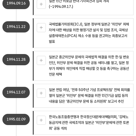
일본 민간 위로금 반대 기자회견과 집회 개최
1994.09.16
(~1994.09.17.)
국제법률가위원회(ICJ), 일본 정부에 일본군 '위안부' 피해
1994.11.22
자에 대한 배상을 위한 행정기관 설치 및 입법 조치, 국제상
설중재재판소(PCA) 제소 수용 등을 권고하는 최종보고서
발표
일본군 종군위안부 문제의 국제법적 해결을 위한 한·일 변호
1994.11.28
인단, 위안부 문제 해결을 위한 공동 세미나를 열고, 일본 정
부가 피해자 개인에게 직접 배상할 것 등을 촉구하는 공동선
언문 채택
일본 연립 여당, '전후 50주년 기념 프로젝트팀' 전체 회의를
1994.12.07
열어 일본군 '위안부' 문제 해결을 위한 민간기금 설립 등의
내용을 담은 '종군위안부 문제 등 소위원회' 보고서 추인
한국노동조합총연맹과 한국정신대문제대책협의회, '강제노
1995.02.09
동금지에 관한 국제조약과 일본군 '위안부'문제에 관한 토론
회' 공동 개최