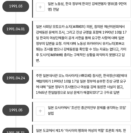
일본 노동성, 한국 정부에 한국인 강제연행자 명부(총 9만여
1991.03
명) 전달
일본 사회당 모토오카 쇼지(本岡昭次) 의원, 참의원 예산위원회에서
1991.04.01
강제동원 문제의 조사, 그리고 진상 규명을 포함해 1990년 10월 17
일 한국의 여성단체들이 공개 서한을 통해 요구한 사항에 대해 일본
정부의 답변을 요청. 이에 대해 노동성 와카바야시 유키노리(若林之
矩)는 조사를 했으나 강제동원을 확인할 수 있는 자료는 없다고, 가이
후 도시키(海部俊樹) 총리는 구체적인 상황을 파악하지 못했다고 답
변.
주한 일본대사관 오노 마사아키(小野正昭) 참사관, 한국정신대문제대
1991.04.24
책협의회가 1990년 10월 17일 일본 정부에 송부한 진상 규명 요구
에 대해 "일본 정부가 조사했으나 여성을 강제 동원한 사실이 없고,
1965년 한일협정으로 보상 문제가 해결되었다"고 구두로 답변
일본 오사카에서 '조선인 종군위안부 문제를 생각하는 모임'
1991.05
설립
일본 도쿄에서 제1차 '아시아의 평화와 여성의 역할' 토론회 개최. 한