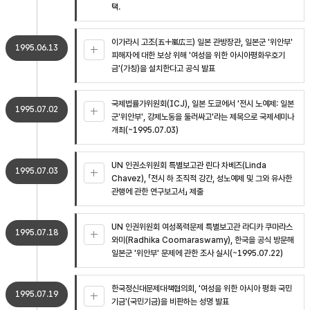
택.
이가라시 고조(五十嵐広三) 일본 관방장관, 일본군 '위안부'
1995.06.13
피해자에 대한 보상 위해 '여성을 위한 아시아평화우호기
금'(가칭)을 설치한다고 공식 발표
국제법률가위원회(ICJ), 일본 도쿄에서 '전시 노예제: 일본
1995.07.02
군'위안부', 강제노동을 둘러싸고'라는 제목으로 국제세미나
개최(~1995.07.03)
UN 인권소위원회 특별보고관 린다 차베즈(Linda
1995.07.03
Chavez), 「전시 하 조직적 강간, 성노예제 및 그와 유사한
관행에 관한 연구보고서」 제출
UN 인권위원회 여성폭력문제 특별보고관 라디카 쿠마라스
1995.07.18
와미(Radhika Coomaraswamy), 한국을 공식 방문해
일본군 '위안부' 문제에 관한 조사 실시(~1995.07.22)
한국정신대문제대책협의회, '여성을 위한 아시아 평화 국민
1995.07.19
기금'(국민기금)을 비판하는 성명 발표