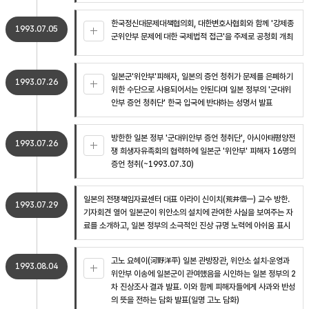
한국정신대문제대책협의회, 대한변호사협회와 함께 '강제종
1993.07.05
군위안부 문제에 대한 국제법적 접근'을 주제로 공청회 개최
일본군'위안부'피해자, 일본의 증언 청취가 문제를 은폐하기
1993.07.26
위한 수단으로 사용되어서는 안된다며 일본 정부의 '군대위
안부 증언 청취단' 한국 입국에 반대하는 성명서 발표
방한한 일본 정부 '군대위안부 증언 청취단', 아시아태평양전
1993.07.26
쟁 희생자유족회의 협력하에 일본군 '위안부' 피해자 16명의
증언 청취(~1993.07.30)
일본의 전쟁책임자료센터 대표 아라이 신이치(荒井信一) 교수 방한.
1993.07.29
기자회견 열어 일본군이 위안소의 설치에 관여한 사실을 보여주는 자
료를 소개하고, 일본 정부의 소극적인 진상 규명 노력에 아쉬움 표시
고노 요헤이(河野洋平) 일본 관방장관, 위안소 설치·운영과
1993.08.04
위안부 이송에 일본군이 관여했음을 시인하는 일본 정부의 2
차 진상조사 결과 발표. 이와 함께 피해자들에게 사과와 반성
의 뜻을 전하는 담화 발표(일명 고노 담화)