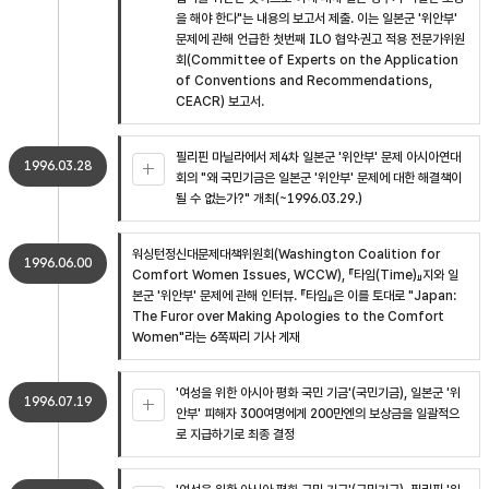
을 해야 한다"는 내용의 보고서 제출. 이는 일본군 '위안부'
문제에 관해 언급한 첫번째 ILO 협약·권고 적용 전문가위원
회(Committee of Experts on the Application
of Conventions and Recommendations,
CEACR) 보고서.
필리핀 마닐라에서 제4차 일본군 '위안부' 문제 아시아연대
1996.03.28
회의 "왜 국민기금은 일본군 '위안부' 문제에 대한 해결책이
될 수 없는가?" 개최(~1996.03.29.)
워싱턴정신대문제대책위원회(Washington Coalition for
1996.06.00
Comfort Women Issues, WCCW), 『타임(Time)』지와 일
본군 '위안부' 문제에 관해 인터뷰. 『타임』은 이를 토대로 "Japan:
The Furor over Making Apologies to the Comfort
Women"라는 6쪽짜리 기사 게재
'여성을 위한 아시아 평화 국민 기금'(국민기금), 일본군 '위
1996.07.19
안부' 피해자 300여명에게 200만엔의 보상금을 일괄적으
로 지급하기로 최종 결정