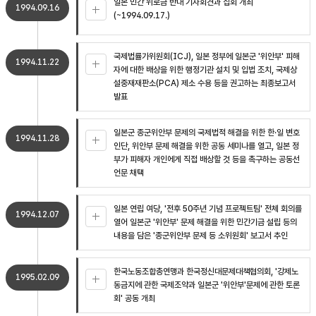
일본 민간 위로금 반대 기자회견과 집회 개최
1994.09.16
(~1994.09.17.)
국제법률가위원회(ICJ), 일본 정부에 일본군 '위안부' 피해
1994.11.22
자에 대한 배상을 위한 행정기관 설치 및 입법 조치, 국제상
설중재재판소(PCA) 제소 수용 등을 권고하는 최종보고서
발표
일본군 종군위안부 문제의 국제법적 해결을 위한 한·일 변호
1994.11.28
인단, 위안부 문제 해결을 위한 공동 세미나를 열고, 일본 정
부가 피해자 개인에게 직접 배상할 것 등을 촉구하는 공동선
언문 채택
일본 연립 여당, '전후 50주년 기념 프로젝트팀' 전체 회의를
1994.12.07
열어 일본군 '위안부' 문제 해결을 위한 민간기금 설립 등의
내용을 담은 '종군위안부 문제 등 소위원회' 보고서 추인
한국노동조합총연맹과 한국정신대문제대책협의회, '강제노
1995.02.09
동금지에 관한 국제조약과 일본군 '위안부'문제에 관한 토론
회' 공동 개최