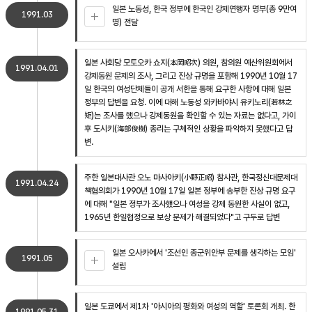
일본 노동성, 한국 정부에 한국인 강제연행자 명부(총 9만여
1991.03
명) 전달
일본 사회당 모토오카 쇼지(本岡昭次) 의원, 참의원 예산위원회에서
1991.04.01
강제동원 문제의 조사, 그리고 진상 규명을 포함해 1990년 10월 17
일 한국의 여성단체들이 공개 서한을 통해 요구한 사항에 대해 일본
정부의 답변을 요청. 이에 대해 노동성 와카바야시 유키노리(若林之
矩)는 조사를 했으나 강제동원을 확인할 수 있는 자료는 없다고, 가이
후 도시키(海部俊樹) 총리는 구체적인 상황을 파악하지 못했다고 답
변.
주한 일본대사관 오노 마사아키(小野正昭) 참사관, 한국정신대문제대
1991.04.24
책협의회가 1990년 10월 17일 일본 정부에 송부한 진상 규명 요구
에 대해 "일본 정부가 조사했으나 여성을 강제 동원한 사실이 없고,
1965년 한일협정으로 보상 문제가 해결되었다"고 구두로 답변
일본 오사카에서 '조선인 종군위안부 문제를 생각하는 모임'
1991.05
설립
일본 도쿄에서 제1차 '아시아의 평화와 여성의 역할' 토론회 개최. 한