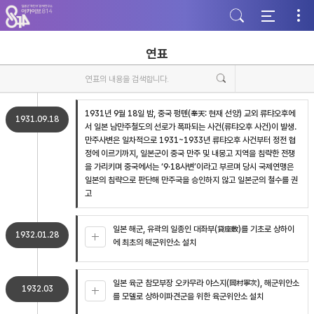
주
본
하
메
문
단
뉴
바
바
바
로
로
로
가
가
연표
가
기
기
기
1931년 9월 18일 밤, 중국 펑톈(奉天: 현재 선양) 교외 류탸오후에
1931.09.18
서 일본 남만주철도의 선로가 폭파되는 사건(류탸오후 사건)이 발생.
만주사변은 일차적으로 1931~1933년 류탸오후 사건부터 정전 협
정에 이르기까지, 일본군이 중국 만주 및 내몽고 지역을 침략한 전쟁
을 가리키며 중국에서는 ‘9·18사변’이라고 부르며 당시 국제연맹은
일본의 침략으로 판단해 만주국을 승인하지 않고 일본군의 철수를 권
고
일본 해군, 유곽의 일종인 대좌부(貸座敷)를 기초로 상하이
1932.01.28
에 최초의 해군위안소 설치
일본 육군 참모부장 오카무라 야스지(岡村寧次), 해군위안소
1932.03
를 모델로 상하이파견군을 위한 육군위안소 설치