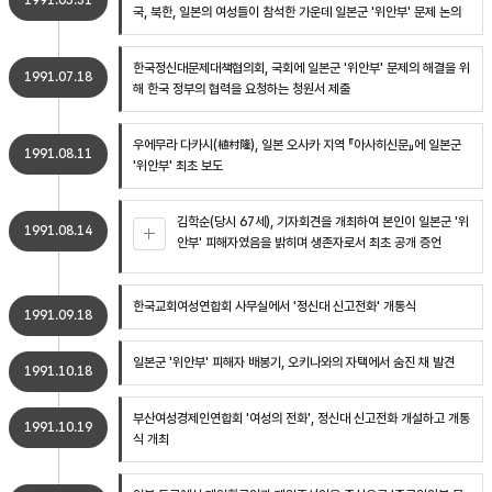
1991.05.31
국, 북한, 일본의 여성들이 참석한 가운데 일본군 '위안부' 문제 논의
한국정신대문제대책협의회, 국회에 일본군 '위안부' 문제의 해결을 위
1991.07.18
해 한국 정부의 협력을 요청하는 청원서 제출
우에무라 다카시(植村隆), 일본 오사카 지역 『아사히신문』에 일본군
1991.08.11
'위안부' 최초 보도
김학순(당시 67세), 기자회견을 개최하여 본인이 일본군 '위
1991.08.14
안부' 피해자였음을 밝히며 생존자로서 최초 공개 증언
한국교회여성연합회 사무실에서 '정신대 신고전화' 개통식
1991.09.18
일본군 '위안부' 피해자 배봉기, 오키나와의 자택에서 숨진 채 발견
1991.10.18
부산여성경제인연합회 '여성의 전화', 정신대 신고전화 개설하고 개통
1991.10.19
식 개최