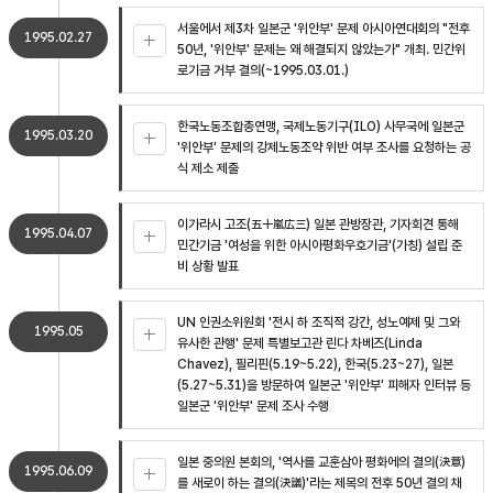
서울에서 제3차 일본군 '위안부' 문제 아시아연대회의 "전후
1995.02.27
50년, '위안부' 문제는 왜 해결되지 않았는가" 개최. 민간위
로기금 거부 결의(~1995.03.01.)
한국노동조합총연맹, 국제노동기구(ILO) 사무국에 일본군
1995.03.20
'위안부' 문제의 강제노동조약 위반 여부 조사를 요청하는 공
식 제소 제출
이가라시 고조(五十嵐広三) 일본 관방장관, 기자회견 통해
1995.04.07
민간기금 '여성을 위한 아시아평화우호기금'(가칭) 설립 준
비 상황 발표
UN 인권소위원회 '전시 하 조직적 강간, 성노예제 및 그와
1995.05
유사한 관행' 문제 특별보고관 린다 차베즈(Linda
Chavez), 필리핀(5.19~5.22), 한국(5.23~27), 일본
(5.27~5.31)을 방문하여 일본군 '위안부' 피해자 인터뷰 등
일본군 '위안부' 문제 조사 수행
일본 중의원 본회의, '역사를 교훈삼아 평화에의 결의(決意)
1995.06.09
를 새로이 하는 결의(決議)'라는 제목의 전후 50년 결의 채