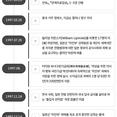
1997.03.20
안부』, 『관계자료집성』 1~3권 간행
중국 거주 정재수, 이금순 할머니 영구 귀국
1997.03.25
윌리엄 리핀스키(William Lipinski)를 비롯한 17명의 미
1997.07.25
(美) 하원의원, 일본군 '위안부' 강제동원 등 제2차 세계대전
중 저지른 전쟁범죄에 대한 일본 정부의 공식사죄와 피해 보
상을 요구하는 결의안 하원에 제출
타이완 부녀구원기금회(婦女救援基金會), '여성을 위한 아시
1997.08
아 평화 국민기금'에 반대하여 자체적으로 '위안부' 피해자
지원을 위한 경매 실시. 수익금으로 피해자 1명 당 50만 위
안(약 200만엔)씩 지원
한국 국회, 일본 전범 관련자의 국내 입국 금지를 골자로 하
1997.11.18
는 '출입국 관리법' 개정 법률안 의결
일본군 '위안부' 피해를 최초 공개 증언한 김학순 별세
1997.12.16