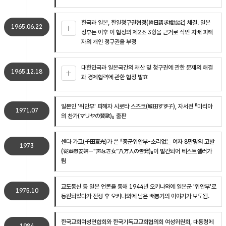
한국과 일본, 한일청구권협정(韓日請求權協定) 체결. 일본
1965.06.22
정부는 이후 이 협정의 제2조 3항을 근거로 식민 지배 피해
자의 개인 청구권을 부정
대한민국과 일본국간의 재산 및 청구권에 관한 문제의 해결
1965.12.18
과 경제협력에 관한 협정 발효
일본인 '위안부' 피해자 시로타 스즈코(城田すず子), 자서전 『마리아
1971.07
의 찬가(マリヤの賛歌)』 출판
센다 가코(千田夏光)가 쓴 『종군위안부-소리없는 여자 8만명의 고발
1973
(従軍慰安婦－"声なき女”八万人の告発)』이 발간되어 베스트셀러가
됨
교도통신 등 일본 언론을 통해 1944년 오키나와에 일본군 '위안부'로
1975.10
동원되었다가 전쟁 후 오키나와에 남은 배봉기의 이야기가 보도됨.
한국교회여성연합회와 한국기독교교회협의회 여성위원회, 대통령에