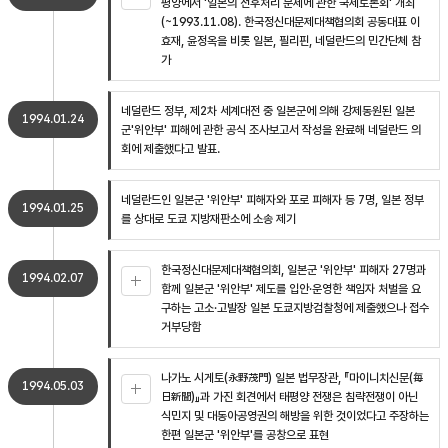
평양에서 '일본의 전후처리 문제에 관한 국제토론회' 개최
(~1993.11.08). 한국정신대문제대책협의회 공동대표 이
효재, 윤정옥을 비롯 일본, 필리핀, 네덜란드의 민간단체 참
가
네덜란드 정부, 제2차 세계대전 중 일본군에 의해 강제동원된 일본
1994.01.24
군'위안부' 피해에 관한 공식 조사보고서 작성을 완료해 네덜란드 의
회에 제출했다고 발표.
네덜란드인 일본군 '위안부' 피해자와 포로 피해자 등 7명, 일본 정부
1994.01.25
를 상대로 도쿄 지방재판소에 소송 제기
한국정신대문제대책협의회, 일본군 '위안부' 피해자 27명과
1994.02.07
함께 일본군 '위안부' 제도를 입안·운영한 책임자 처벌을 요
구하는 고소·고발장 일본 도쿄지방검찰청에 제출했으나 접수
거부당함
나가노 시게토(永野茂門) 일본 법무장관, 『마이니치신문(毎
1994.05.03
日新聞)』과 가진 회견에서 태평양 전쟁은 침략전쟁이 아닌
식민지 및 대동아공영권의 해방을 위한 것이었다고 주장하는
한편 일본군 '위안부'를 공창으로 표현