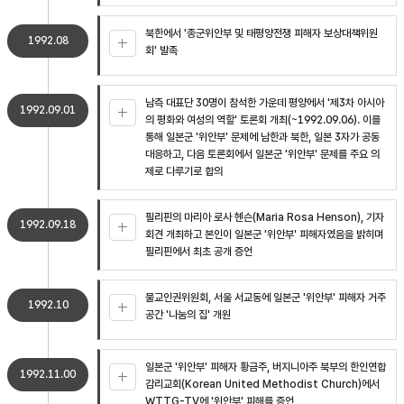
북한에서 '종군위안부 및 태평양전쟁 피해자 보상대책위원
1992.08
회' 발족
남측 대표단 30명이 참석한 가운데 평양에서 '제3차 아시아
1992.09.01
의 평화와 여성의 역할' 토론회 개최(~1992.09.06). 이를
통해 일본군 '위안부' 문제에 남한과 북한, 일본 3자가 공동
대응하고, 다음 토론회에서 일본군 '위안부' 문제를 주요 의
제로 다루기로 합의
필리핀의 마리아 로사 헨슨(Maria Rosa Henson), 기자
1992.09.18
회견 개최하고 본인이 일본군 '위안부' 피해자였음을 밝히며
필리핀에서 최초 공개 증언
불교인권위원회, 서울 서교동에 일본군 '위안부' 피해자 거주
1992.10
공간 '나눔의 집' 개원
일본군 '위안부' 피해자 황금주, 버지니아주 북부의 한인연합
1992.11.00
감리교회(Korean United Methodist Church)에서
WTTG-TV에 '위안부' 피해를 증언