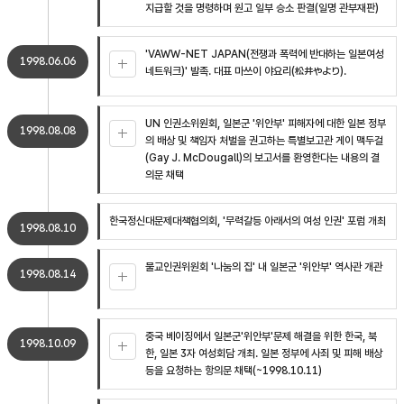
지급할 것을 명령하며 원고 일부 승소 판결(일명 관부재판)
'VAWW-NET JAPAN(전쟁과 폭력에 반대하는 일본여성
1998.06.06
네트워크)' 발족. 대표 마쓰이 야요리(松井やより).
UN 인권소위원회, 일본군 '위안부' 피해자에 대한 일본 정부
1998.08.08
의 배상 및 책임자 처벌을 권고하는 특별보고관 게이 맥두걸
(Gay J. McDougall)의 보고서를 환영한다는 내용의 결
의문 채택
한국정신대문제대책협의회, '무력갈등 아래서의 여성 인권' 포럼 개최
1998.08.10
불교인권위원회 '나눔의 집' 내 일본군 '위안부' 역사관 개관
1998.08.14
중국 베이징에서 일본군'위안부'문제 해결을 위한 한국, 북
1998.10.09
한, 일본 3자 여성회담 개최. 일본 정부에 사죄 및 피해 배상
등을 요청하는 항의문 채택(~1998.10.11)