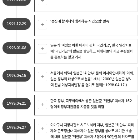
'정신대 할머니와 함께하는 시민모임' 발족
1997.12.29
일본의 '여성을 위한 아시아 평화 국민기금', 한국 일간지들
1998.01.06
에 '국민기금'의 활동을 설명하고 피해자들의 기금 수령절차
를 홍보하는 광고 게재
서울에서 제5차 일본군 '위안부' 문제 아시아연대회의 '이제,
1998.04.15
일본 정부의 배상으로 해결을!' 개최. '2000년 일본군 성노
예 전범 여성국제법정'을 열기로 결의(~1998.04.17.)
한국 정부, 국무회의에서 생존 일본군 '위안부' 피해자 152
1998.04.21
명에게 정부지원금을 지급할 것을 의결
야마구치 지방재판소 시모노세키 지부, 일본군 '위안부' 피해
1998.04.27
자와 근로정신대 피해자가 일본 정부를 상대로 제기한 소송
에 대해 일본군 '위안부' 피해자 3명에게 90만엔의 위자료를