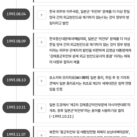
한국 외무부 아주국장, 일본군 '위안부' 문제를 더 이상 한일
1993.08.04
양국 간의 외교현안으로 제기하지 않는다는 것이 정부의 방
침이라고 발언
한국정신대문제대책협의회, 일본군 '위안부' 문제를 더 이상
1993.08.09
한일 양국 간의 외교현안으로 제기하지 않는 것이 정부 방침
이라는 외무부 관계자의 발언을 비판하며 김영삼 대통령에게
'강제종군위안부 문제 외교 현안으로서의 종결' 이라는 제목
의 대정부 질의서 제출
호소카와 모리히로(細川護煕) 일본 총리, 취임 후 첫 기자회
1993.08.10
견에서 일본 총리로서는 최초로 제2차 세계대전은 침략 전쟁
임을 인정
일본 도쿄에서 '제2차 강제종군위안부문제 아시아연대회'의
1993.10.21
개최. 향후 일본군'위안부'라는 용어를 사용하기로 결의
(~1993.10.22.)
북한의 '종군위안부 및 태평양전쟁 피해자 보상대책위원회',
1993.11.07