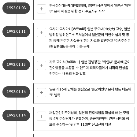
한국정신대문제대책협의회, 일본대사관 앞에서 일본군 '위안
1992.01.08
부' 문제 해결을 위한 정기 수요시위 시작
요시미 요시아키(吉見義明) 일본 주오대(中央大) 교수, 일본
1992.01.11
방위청 방위연구소 도서실에서 일본군이 위안소 설치 및 통
제 등에 관여한 사실을 밝히는 자료를 발견하고 『아사히신문
(朝日新聞)』을 통해 이를 공개
가토 고이치(加藤紘一) 일본 관방장관, '위안부' 문제에 군이
1992.01.13
관여했음을 부정할 수 없으며 피해자들에게 사죄와 반성을
전한다는 내용의 담화 발표
일본의 16개 단체를 중심으로 '종군위안부 문제 행동 네트워
1992.01.14
크' 발족
재일한인민주여성회, 일본의 전후책임을 확실히 하 는 모임
1992.01.14
등 4개 여성단체가 연합하여, 종군위안부에 관한 사례와 정
보를 수집하는 ‘위안부 110번’ 신고전화 개설