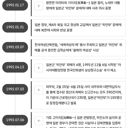
방한한 미야자와 기이치(宮澤喜一) 일본 총리, 노태우 대통
1992.01.17
령에게 일본군 '위안부' 문제에 대해 사과 의사 표명
일본 정부, 제6차 북일 국교 정상화 교섭에서 일본군 '위안부' 문제에
1992.01.31
대해 북한에 사죄와 반성 표명
한국여성단체연합, '세계여성의 해' 행사 주최하고 일본군 '위안부' 피
1992.03.07
해를 공개 증언한 김학순에게 '올해의 여성상' 시상
일본군 '위안부' 피해자 6명, 1991년 12월 6일 시작된 '아
1992.04.13
시아태평양전쟁 한국인희생자 보상청구소송' 추가 제소
외무부, 2월 25일~6월 25일 사이 내무부와 대한적십자사
1992.07.03
를 통해 접수된 정신대 피해자 신고건수는 모두 390건이며,
이 가운데 근로정신대가 235명, 일본군'위안부'가 155명으
로 잠정집계됐다고 발표
가토 고이치((加藤紘一) 일본 관방장관, 위안소의 설치와 운
1992.07.06
영에 일본 정부가 관여한 것은 사실이나 강제연행을 입증하