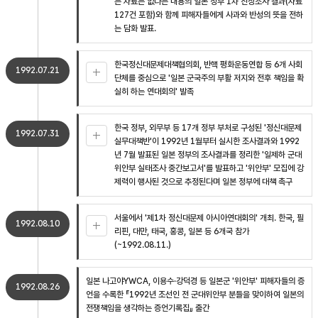
는 자료는 없다는 내용의 일본 정부 1차 진상조사 결과(자료
127건 포함)와 함께 피해자들에게 사과와 반성의 뜻을 전하
는 담화 발표.
한국정신대문제대책협의회, 반핵 평화운동연합 등 6개 사회
1992.07.21
단체를 중심으로 '일본 군국주의 부활 저지와 전후 책임을 확
실히 하는 연대회의' 발족
한국 정부, 외무부 등 17개 정부 부처로 구성된 '정신대문제
1992.07.31
실무대책반'이 1992년 1월부터 실시한 조사결과와 1992
년 7월 발표된 일본 정부의 조사결과를 정리한 '일제하 군대
위안부 실태조사 중간보고서'를 발표하고 '위안부' 모집에 강
제력이 행사된 것으로 추정된다며 일본 정부에 대책 촉구
서울에서 '제1차 정신대문제 아시아연대회의' 개최. 한국, 필
1992.08.10
리핀, 대만, 태국, 홍콩, 일본 등 6개국 참가
(~1992.08.11.)
일본 나고야YWCA, 이용수·강덕경 등 일본군 '위안부' 피해자들의 증
1992.08.26
언을 수록한 『1992년 조선인 전 군대위안부 분들을 맞이하여 일본의
전쟁책임을 생각하는 증언기록집』 출간