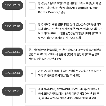
한국정신대문제대책협의회를 비롯한 13개국 여성단체가 연
1991.12.09
합하여 '아시아여성인권협의회(Asia Women Human
Rights Council)' 결성
한국 외무부, 주한 일본대사를 불러 군인·군속 강제동원 피해
1991.12.10
자와 일본군 '위안부'피해자에 대한 배상이 어렵다고 밝힌 가
토 고이치(加藤紘一) 일본 관방장관의 발언에 대해 항의하고
일본군 '위안부' 문제의 진상 규명을 요청
한국정신대문제대책협의회, '위안부' 피해자에 대한 보상 불가 의견을
1991.12.11
밝힌 가토 고이치(加藤紘一) 일본 관방장관의 발언에 항의하는 공개
서한을 주한 일본대사관에 전달
가토 고이치(加藤紘一) 일본 관방장관, 기자회견에서 일본군
1991.12.16
'위안부' 문제를 조사하겠다는 의사 표명
주미 한국대사관, 제2차세계대전 당시 '위안부'가 일본군에
1991.12.21
의해 모집·운영되었다는 내용의 미군 문서(1994년 8월 작
성)를 미국 국립문서기록관리청으로부터 입수하여 공개