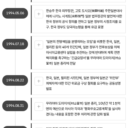
한승주 한국 외무장관, 고토 도시오(後藤利雄) 주한일본대사
1994.05.06
에게 나가노 시게토(永野茂門) 일본 법무장관의 발언에 대한
한국 정부의 공식 항의를 전하고 일본 정부의 시정조치를 요
구. 한국 정부도 당국자논평을 통해 유감 표명
'일본의 전쟁책임을 분명히하는 모임'을 비롯한 한국, 일본,
1994.07.18
필리핀 등의 40개 민간단체, 일본 정부가 전후보상을 위해
아시아교류센터 설립을 추진하는 것에 반대하며 계획 전면
백지화를 촉구하는 '긴급요망서'를 무라야마 도미이치(村山
富市) 일본 총리에 전달
한국, 일본, 필리핀 시민단체, 일본 정부에 일본군 '위안부'
1994.08.22
피해자에 대한 민간 위로금 구상 철회를 요구하는 공동성명
발표
무라야마 도미이치(村山富市) 일본 총리, 10년간 약 1천억
1994.08.31
엔의 예산으로 아시아 각국과 '평화우호교류계획'을 실시하
겠다는 내용을 포함한 전후 처리에 관한 담화 발표