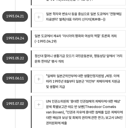
일본 학자와 변호사 등을 중심으로 일본 도쿄에서 '전쟁책임
1993.04.21
자료센터' 발족(대표 아라이 신이치(荒井信一))
일본 도쿄에서 제4차 '아시아의 평화와 여성의 역할' 토론회 개최
1993.04.24
(~1993.04.29)
정신대 할머니 생활기금 모으기 국민운동본부, 명동성당 앞에서 '거리
1993.05.22
문화 한마당' 행사 개최
「일제하 일본군위안부에 대한 생활안정지원법 」제정. 이에
1993.06.11
따라 1993년 8월부터 일본군 '위안부' 피해자에게 지원금
및 생활비 지급
UN 인권소위원회 '중대한 인권침해의 피해자에 대한 배상'
1993.07.02
문제 특별보고관 테오 반 보벤(Theodoor Cornelis
van Boven), 「인권과 자유에 중대한 침해를 입은 피해자에
대한 배상과 보상 및 회복의 권리에 관한 연구」 보고서 UN인
권위원회에 제출