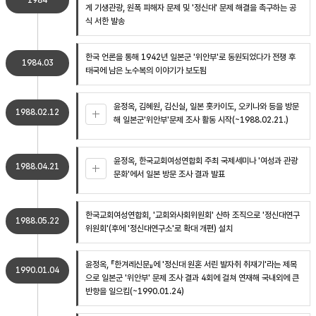
1984
게 기생관광, 원폭 피해자 문제 및 '정신대' 문제 해결을 촉구하는 공
식 서한 발송
한국 언론을 통해 1942년 일본군 '위안부'로 동원되었다가 전쟁 후
1984.03
태국에 남은 노수복의 이야기가 보도됨
윤정옥, 김혜원, 김신실, 일본 홋카이도, 오키나와 등을 방문
1988.02.12
해 일본군'위안부'문제 조사 활동 시작(~1988.02.21.)
윤정옥, 한국교회여성연합회 주최 국제세미나 '여성과 관광
1988.04.21
문화'에서 일본 방문 조사 결과 발표
한국교회여성연합회, '교회와사회위원회' 산하 조직으로 '정신대연구
1988.05.22
위원회'(후에 '정신대연구소'로 확대 개편) 설치
윤정옥, 『한겨레신문』에 '정신대 원혼 서린 발자취 취재기'라는 제목
1990.01.04
으로 일본군 '위안부' 문제 조사 결과 4회에 걸쳐 연재해 국내외에 큰
반향을 일으킴(~1990.01.24)