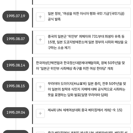
일본 정부, '여성을 위한 아시아 평화 국민 기금'(국민기금)
1995.07.19
공식 발족
중국의 일본군 '위안부' 피해자와 731부대 희생자 유족 등
1995.08.07
15명, 일본 도쿄지방재판소에 일본 정부의 사죄와 배상을 요
구하는 소송 제기
한국여성단체연합과 한국정신대문제대책협의회, 광복 50주년을 맞
1995.08.14
아 '일본군 위안부 사죄배상 촉구를 위한 여성 한마당' 개최
무라야마 도미이치(村山富市) 일본 총리, 전후 50주년을 맞
1995.08.15
아 일본의 침략과 식민지 지배에 대해 공식적으로 사죄하는
뜻을 표명하는 담화 발표(일명 무라야마 담화)
제4회 UN 세계여성대회 중국 베이징에서 개최(~9. 15)
1995.09.04