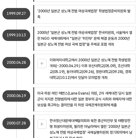
'2000년 일본군 성노예 전범 여성국제법정' 학생법정준비위원회 발
1999.09.27
족
2000년 '일본군 성노예 전범 여성국제법정' 한국위원회, 서울에서 열
1999.10.13
린 NGO 세계대회에서 "일본군 '위안부' 문제 해결 운동과 2000년
일본군 성노예 전범 여성 국제 법정"을 주제로 포럼 개최
이화여자대학교에서 2000년 일본군 성노예 전범 학생법정
2000.04.28
개최(~2000.04.29.) 이후 부산대학교(05.09), 조선대학
교(05.19), 동아대학교(09.26), 창원대학교(09.28), 경희
대학교(10.12)에서 잇달아 모의법정 개최
미국 하원 레인 에번스(Lane Evans) 의원, 2차 세계대전 당시 일본
2000.06.19
군이 저지른 전쟁범죄에 대한 일본 정부의 공식 사죄와 피해자에 대한
보상을 촉구하는 결의안을 미 하원 국제관계위원회에 제출
한국정신대문제대책협의회와 북한 종군위안부 및 태평양전
2000.07.28
쟁 희생자위원회, 필리핀 마닐라에서 열린 '2000년 일본군
성노예 전범 여성국제법정' 국제실행위원회 정기회의에서 남