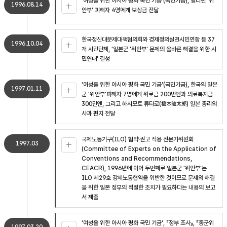
'여성을 위한 아시아 평화 국민 기금'(국민기금), 필리핀 '위
1996.08.14
안부' 피해자 4명에게 보상금 전달
한국정신대문제대책협의회와 경제정의실천시민연합 등 37
1996.10.04
개 시민단체, '일본군 '위안부' 문제의 올바른 해결을 위한 시
민연대' 결성
'여성을 위한 아시아 평화 국민 기금'(국민기금), 한국의 일본
1997.01.11
군 '위안부'피해자 7명에게 위로금 200만엔과 의료복지금
300만엔, 그리고 하시모토 류타로(橋本龍太郞) 일본 총리의
사과 편지 전달
국제노동기구(ILO) 협약·권고 적용 전문가위원회
1997.03
(Committee of Experts on the Application of
Conventions and Recommendations,
CEACR), 1996년에 이어 두번째로 일본군 '위안부'는
ILO 제29호 강제노동협약을 위반한 것이므로 문제의 해결
을 위한 일본 정부의 적절한 조치가 필요하다는 내용의 보고
서 제출
'여성을 위한 아시아 평화 국민 기금', 『정부 조사』, 『종군위