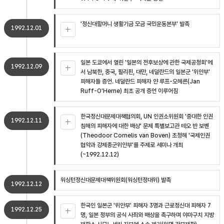
'정신대할머니 생활기금 모금 국민운동본부' 발족
1992.12.01
일본 도쿄에서 열린 '일본의 전후보상에 관한 국제공청회'에
1992.12.09
서 남북한, 중국, 필리핀, 대만, 네덜란드의 일본군 '위안부'
피해자들 증언. 네덜란드 피해자 얀 루프-오헤른(Jan
Ruff-O'Herne) 최초 공개 증언 이루어짐
한국정신대문제대책협의회, UN 인권소위원회 '중대한 인권
1992.12.11
침해의 피해자에 대한 배상' 문제 특별보고관 테오 반 보벤
(Theodoor Cornelis van Boven) 초청해 '국제인권
협약과 강제종군위안부'를 주제로 세미나 개최
(~1992.12.12)
워싱턴정신대문제대책위원회(워싱턴정대위) 발족
1992.12.12
한국인 일본군 '위안부' 피해자 3명과 근로정신대 피해자 7
1992.12.25
명, 일본 정부의 공식 사죄와 배상을 촉구하며 야마구치 지방