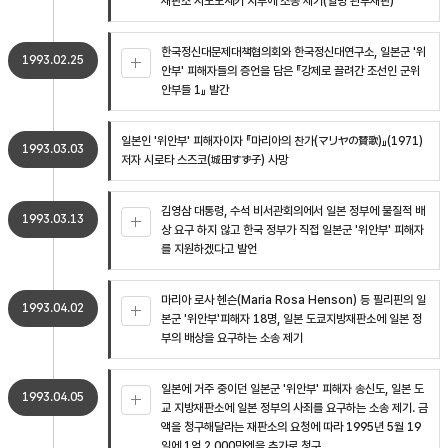
재판소 시모노세키 지부에 소송 제기(일명 관부재판)
한국정신대문제대책협의회와 한국정신대연구소, 일본군 '위
1993.02.25
안부' 피해자들의 증언을 담은 『강제로 끌려간 조선인 군위
안부들 1』 발간
일본인 '위안부' 피해자이자 『마리아의 찬가(マリヤの賛歌)』(1971)
1993.03.03
저자 시로타 스즈코(城田すず子) 사망
김영삼 대통령, 수석 비서관회의에서 일본 정부에 물질적 배
1993.03.13
상 요구 하지 않고 한국 정부가 직접 일본군 '위안부' 피해자
를 지원하겠다고 발언
마리아 로사 헨슨(Maria Rosa Henson) 등 필리핀의 일
1993.04.02
본군 '위안부'피해자 18명, 일본 도쿄지방재판소에 일본 정
부의 배상을 요구하는 소송 제기
일본에 거주 중이던 일본군 '위안부' 피해자 송신도, 일본 도
1993.04.05
교 지방재판소에 일본 정부의 사죄를 요구하는 소송 제기. 금
액을 청구해달라는 재판소의 요청에 따라 1995년 5월 19
일에 1억 2,000만엔을 추가로 청구.