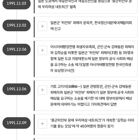
일본 도쿄에서 재일한국인과 재일조선인을 중심으로 '종군위안부 문
1991.11.03
제 우리여성 네트워크' 발족
일본군 '위안부' 피해자 문옥주, 한국정신대문제대책협의회
1991.12.02
에 신고
아시아태평양전쟁 희생자유족회, 군인·군속 강제동원 피해자
1991.12.06
와 김학순을 비롯한 일본군 '위안부' 피해자(3명) 등 35명과
함께 일본 도쿄 지방재판소에 일본 정부의 공식 사죄와 배상
을 요구하는 소송 제기(일명 아시아태평양전쟁 한국인희생
자 보상청구사건)
가토 고이치(加藤紘一) 일본 관방장관, 군인·군속 강제동원
1991.12.06
피해자와 일본군 '위안부' 피해자가 일본 정부에 공개 사죄와
배상을 요구하는 소송을 제기한 데 대해 정부차원에서 배상
문제에 대처하기는 어렵다고 기자회견에서 답변
'종군위안부 문제 우리여성 네트워크'가 개최한 '김학순 이야
1991.12.09
기를 듣는 모임'에 약 450여명의 청중이 참가