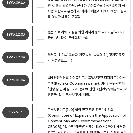
중국 베이징에서 개최된 제4회 UN 세계여성대회, 베이징 선
1995.09.15
언 및 행동 강령 채택. 전시 하 여성폭력을 전쟁범죄이자 국
제법 위반으로 규정하고, 가해자 처벌과 피해자 배상의 필요
를 명시한 내용이 포함됨
일본 도쿄에서 '여성을 위한 아시아 평화 국민기금(국민기
1995.12.03
금)에 반대하는 국제회의' 개최
일본군 '위안부' 피해자 거주 시설 '나눔의 집', 경기도 광주
1995.12.09
시 퇴촌면으로 이전
UN 인권위원회 여성폭력문제 특별보고관 라디카 쿠마라스
1996.01.04
와미(Radhika Coomaraswamy), UN 인권위원회에
「전쟁 중 군대 성노예제 문제에 관한 조선민주주의공화국, 대
한민국, 일본 조사 보고서」 제출.
국제노동기구(ILO) 협약·권고 적용 전문가위원회
1996.03
(Committee of Experts on the Application of
Conventions and Recommendations,
CEACR), "일본군 '위안부' 제도는 ILO 제29호 강제노동
협약을 위반한 것이므로 이에 대해 일본 정부가 적절한 보상