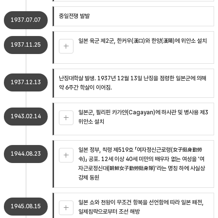
중일전쟁 발발
1937.07.07
일본 육군 제2군, 한커우(漢口)와 한양(漢陽)에 위안소 설치
1937.11.25
난징대학살 발생. 1937년 12월 13일 난징을 점령한 일본군에 의해
1937.12.13
약 6주간 학살이 이어짐.
일본군, 필리핀 카가얀(Cagayan)에 하사관 및 병사용 제3
1943.02.14
위안소 설치
일본 정부, 칙령 제519호 「여자정신근로령(女子挺身勤勞
1944.08.23
令)」 공포. 12세 이상 40세 미만의 배우자 없는 여성을 '여
자근로정신대(朝鮮女子勤勞挺身隊)'라는 명칭 하에 사실상
강제 동원
일본 쇼와 천왕이 무조건 항복을 선언함에 따라 일본 패전,
1945.08.15
일제침략으로부터 조선 해방