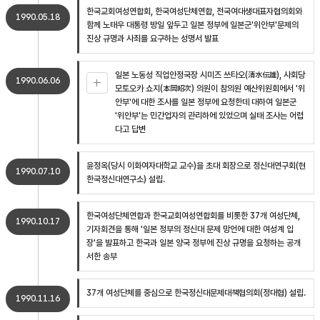
한국교회여성연합회, 한국여성단체연합, 전국여대생대표자협의회와
1990.05.18
함께 노태우 대통령 방일 앞두고 일본 정부에 일본군'위안부'문제의
진상 규명과 사죄를 요구하는 성명서 발표
일본 노동성 직업안정국장 시미즈 쓰타오(清水伝雄), 사회당
1990.06.06
모토오카 쇼지(本岡昭次) 의원이 참의원 예산위원회에서 '위
안부'에 대한 조사를 일본 정부에 요청한데 대하여 일본군
'위안부'는 민간업자의 관리하에 있었으며 실태 조사는 어렵
다고 답변
윤정옥(당시 이화여자대학교 교수)을 초대 회장으로 정신대연구회(현
1990.07.10
한국정신대연구소) 설립.
한국여성단체연합과 한국교회여성연합회를 비롯한 37개 여성단체,
1990.10.17
기자회견을 통해 '일본 정부의 정신대 문제 망언에 대한 여성계 입
장'을 발표하고 한국과 일본 양국 정부에 진상 규명을 요청하는 공개
서한 송부
37개 여성단체를 중심으로 한국정신대문제대책협의회(정대협) 설립.
1990.11.16