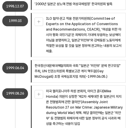
'2000년 일본군 성노예 전범 여성국제법정' 한국위원회 발족
1998.12.07
ILO 협약·권고 적용 전문가위원회(Committee of
1999.03
Experts on the Application of Conventions
and Recommendations, CEACR), '여성을 위한 아
시아 평화 국민기금'은 피해자의 기대에 부응하는 보상책이
아님을 분명히하고, 일본군'위안부'와 강제동원 노동자에게
적절한 보상을 할 것을 일본 정부에 권고하는 내용의 보고서
제출.
한국정신대문제대책협의회와 국회 "일본군 '위안부' 문제 연구모임"
1999.06.04
주최, UN 인권소위원회 특별보고관 게이 맥두걸(Gay
McDougall) 초청 국제심포지엄 개최(~1999.06.05.)
미국 캘리포니아주 하원 본회의, 마이크 혼다(Mike
1999.08.26
Honda) 의원이 상정한 '제2차 세계대전 중 일본군이 저지
른 전쟁범죄에 관한 결의안'(Assembly Joint
Resolution 27 on War Crime: Japanese Military
during World War) 채택. 해당 결의안에는 일본군 '위안
부' 등 전쟁범죄 피해자에 대한 일본 정부의 공식 사과와 배
상을 촉구하는 내용이 담김