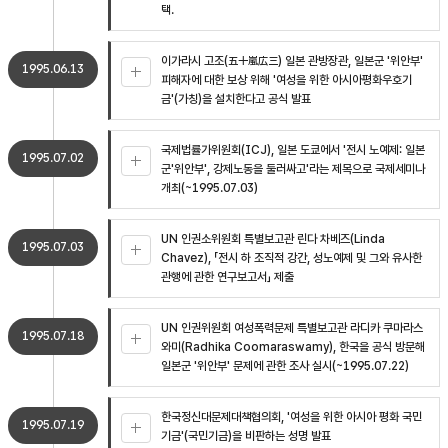
택.
이가라시 고조(五十嵐広三) 일본 관방장관, 일본군 '위안부'
1995.06.13
피해자에 대한 보상 위해 '여성을 위한 아시아평화우호기
금'(가칭)을 설치한다고 공식 발표
국제법률가위원회(ICJ), 일본 도쿄에서 '전시 노예제: 일본
1995.07.02
군'위안부', 강제노동을 둘러싸고'라는 제목으로 국제세미나
개최(~1995.07.03)
UN 인권소위원회 특별보고관 린다 차베즈(Linda
1995.07.03
Chavez), 「전시 하 조직적 강간, 성노예제 및 그와 유사한
관행에 관한 연구보고서」 제출
UN 인권위원회 여성폭력문제 특별보고관 라디카 쿠마라스
1995.07.18
와미(Radhika Coomaraswamy), 한국을 공식 방문해
일본군 '위안부' 문제에 관한 조사 실시(~1995.07.22)
한국정신대문제대책협의회, '여성을 위한 아시아 평화 국민
1995.07.19
기금'(국민기금)을 비판하는 성명 발표