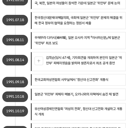
1991.05.31
국, 북한, 일본의 여성들이 참석한 가운데 일본군 '위안부' 문제 논의
한국정신대문제대책협의회, 국회에 일본군 '위안부' 문제의 해결을 위
1991.07.18
해 한국 정부의 협력을 요청하는 청원서 제출
우에무라 다카시(植村隆), 일본 오사카 지역 『아사히신문』에 일본군
1991.08.11
'위안부' 최초 보도
김학순(당시 67세), 기자회견을 개최하여 본인이 일본군 '위
1991.08.14
안부' 피해자였음을 밝히며 생존자로서 최초 공개 증언
한국교회여성연합회 사무실에서 '정신대 신고전화' 개통식
1991.09.18
일본군 '위안부' 피해자 배봉기, 오키나와의 자택에서 숨진 채 발견
1991.10.18
부산여성경제인연합회 '여성의 전화', 정신대 신고전화 개설하고 개통
1991.10.19
식 개최