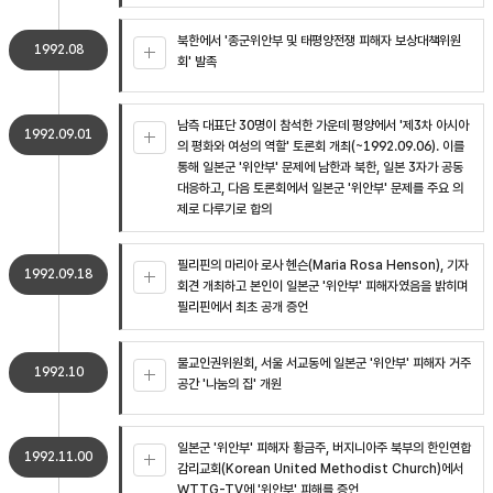
북한에서 '종군위안부 및 태평양전쟁 피해자 보상대책위원
1992.08
회' 발족
남측 대표단 30명이 참석한 가운데 평양에서 '제3차 아시아
1992.09.01
의 평화와 여성의 역할' 토론회 개최(~1992.09.06). 이를
통해 일본군 '위안부' 문제에 남한과 북한, 일본 3자가 공동
대응하고, 다음 토론회에서 일본군 '위안부' 문제를 주요 의
제로 다루기로 합의
필리핀의 마리아 로사 헨슨(Maria Rosa Henson), 기자
1992.09.18
회견 개최하고 본인이 일본군 '위안부' 피해자였음을 밝히며
필리핀에서 최초 공개 증언
불교인권위원회, 서울 서교동에 일본군 '위안부' 피해자 거주
1992.10
공간 '나눔의 집' 개원
일본군 '위안부' 피해자 황금주, 버지니아주 북부의 한인연합
1992.11.00
감리교회(Korean United Methodist Church)에서
WTTG-TV에 '위안부' 피해를 증언