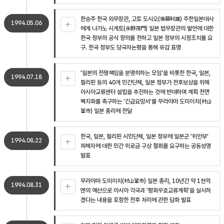
한승주 한국 외무장관, 고토 도시오(後藤利雄) 주한일본대사
1994.05.06
에게 나가노 시게토(永野茂門) 일본 법무장관의 발언에 대한
한국 정부의 공식 항의를 전하고 일본 정부의 시정조치를 요
구. 한국 정부도 당국자논평을 통해 유감 표명
'일본의 전쟁책임을 분명히하는 모임'을 비롯한 한국, 일본,
1994.07.18
필리핀 등의 40개 민간단체, 일본 정부가 전후보상을 위해
아시아교류센터 설립을 추진하는 것에 반대하며 계획 전면
백지화를 촉구하는 '긴급요망서'를 무라야마 도미이치(村山
富市) 일본 총리에 전달
한국, 일본, 필리핀 시민단체, 일본 정부에 일본군 '위안부'
1994.08.22
피해자에 대한 민간 위로금 구상 철회를 요구하는 공동성명
발표
무라야마 도미이치(村山富市) 일본 총리, 10년간 약 1천억
1994.08.31
엔의 예산으로 아시아 각국과 '평화우호교류계획'을 실시하
겠다는 내용을 포함한 전후 처리에 관한 담화 발표