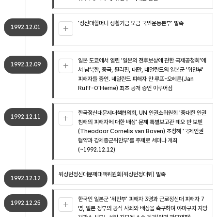
'정신대할머니 생활기금 모금 국민운동본부' 발족
1992.12.01
일본 도쿄에서 열린 '일본의 전후보상에 관한 국제공청회'에
1992.12.09
서 남북한, 중국, 필리핀, 대만, 네덜란드의 일본군 '위안부'
피해자들 증언. 네덜란드 피해자 얀 루프-오헤른(Jan
Ruff-O'Herne) 최초 공개 증언 이루어짐
한국정신대문제대책협의회, UN 인권소위원회 '중대한 인권
1992.12.11
침해의 피해자에 대한 배상' 문제 특별보고관 테오 반 보벤
(Theodoor Cornelis van Boven) 초청해 '국제인권
협약과 강제종군위안부'를 주제로 세미나 개최
(~1992.12.12)
워싱턴정신대문제대책위원회(워싱턴정대위) 발족
1992.12.12
한국인 일본군 '위안부' 피해자 3명과 근로정신대 피해자 7
1992.12.25
명, 일본 정부의 공식 사죄와 배상을 촉구하며 야마구치 지방