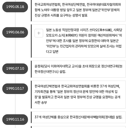
한국교회여성연합회, 한국여성단체연합, 전국여대생대표자협의회와
1990.05.18
함께 노태우 대통령 방일 앞두고 일본 정부에 일본군'위안부'문제의
진상 규명과 사죄를 요구하는 성명서 발표
일본 노동성 직업안정국장 시미즈 쓰타오(清水伝雄), 사회당
1990.06.06
모토오카 쇼지(本岡昭次) 의원이 참의원 예산위원회에서 '위
안부'에 대한 조사를 일본 정부에 요청한데 대하여 일본군
'위안부'는 민간업자의 관리하에 있었으며 실태 조사는 어렵
다고 답변
윤정옥(당시 이화여자대학교 교수)을 초대 회장으로 정신대연구회(현
1990.07.10
한국정신대연구소) 설립.
한국여성단체연합과 한국교회여성연합회를 비롯한 37개 여성단체,
1990.10.17
기자회견을 통해 '일본 정부의 정신대 문제 망언에 대한 여성계 입
장'을 발표하고 한국과 일본 양국 정부에 진상 규명을 요청하는 공개
서한 송부
37개 여성단체를 중심으로 한국정신대문제대책협의회(정대협) 설립.
1990.11.16