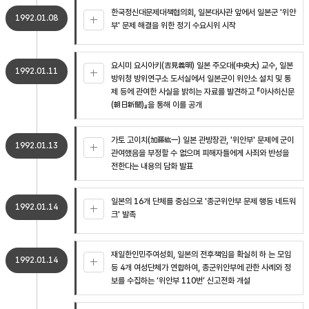
한국정신대문제대책협의회, 일본대사관 앞에서 일본군 '위안
1992.01.08
부' 문제 해결을 위한 정기 수요시위 시작
요시미 요시아키(吉見義明) 일본 주오대(中央大) 교수, 일본
1992.01.11
방위청 방위연구소 도서실에서 일본군이 위안소 설치 및 통
제 등에 관여한 사실을 밝히는 자료를 발견하고 『아사히신문
(朝日新聞)』을 통해 이를 공개
가토 고이치(加藤紘一) 일본 관방장관, '위안부' 문제에 군이
1992.01.13
관여했음을 부정할 수 없으며 피해자들에게 사죄와 반성을
전한다는 내용의 담화 발표
일본의 16개 단체를 중심으로 '종군위안부 문제 행동 네트워
1992.01.14
크' 발족
재일한인민주여성회, 일본의 전후책임을 확실히 하 는 모임
1992.01.14
등 4개 여성단체가 연합하여, 종군위안부에 관한 사례와 정
보를 수집하는 ‘위안부 110번’ 신고전화 개설