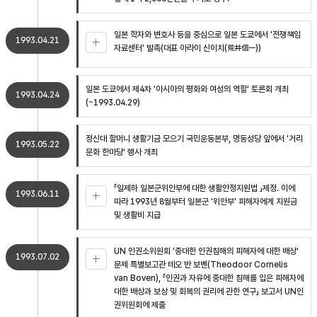
일본 학자와 변호사 등을 중심으로 일본 도쿄에서 '전쟁책임
1993.04.21
자료센터' 발족(대표 아라이 신이치(荒井信一))
일본 도쿄에서 제4차 '아시아의 평화와 여성의 역할' 토론회 개최
1993.04.24
(~1993.04.29)
정신대 할머니 생활기금 모으기 국민운동본부, 명동성당 앞에서 '거리
1993.05.22
문화 한마당' 행사 개최
「일제하 일본군위안부에 대한 생활안정지원법 」제정. 이에
1993.06.11
따라 1993년 8월부터 일본군 '위안부' 피해자에게 지원금
및 생활비 지급
UN 인권소위원회 '중대한 인권침해의 피해자에 대한 배상'
1993.07.02
문제 특별보고관 테오 반 보벤(Theodoor Cornelis
van Boven), 「인권과 자유에 중대한 침해를 입은 피해자에
대한 배상과 보상 및 회복의 권리에 관한 연구」 보고서 UN인
권위원회에 제출