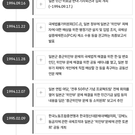
일본 민간 위로금 반대 기자회견과 집회 개최
1994.09.16
(~1994.09.17.)
국제법률가위원회(ICJ), 일본 정부에 일본군 '위안부' 피해
1994.11.22
자에 대한 배상을 위한 행정기관 설치 및 입법 조치, 국제상
설중재재판소(PCA) 제소 수용 등을 권고하는 최종보고서
발표
일본군 종군위안부 문제의 국제법적 해결을 위한 한·일 변호
1994.11.28
인단, 위안부 문제 해결을 위한 공동 세미나를 열고, 일본 정
부가 피해자 개인에게 직접 배상할 것 등을 촉구하는 공동선
언문 채택
일본 연립 여당, '전후 50주년 기념 프로젝트팀' 전체 회의를
1994.12.07
열어 일본군 '위안부' 문제 해결을 위한 민간기금 설립 등의
내용을 담은 '종군위안부 문제 등 소위원회' 보고서 추인
한국노동조합총연맹과 한국정신대문제대책협의회, '강제노
1995.02.09
동금지에 관한 국제조약과 일본군 '위안부'문제에 관한 토론
회' 공동 개최