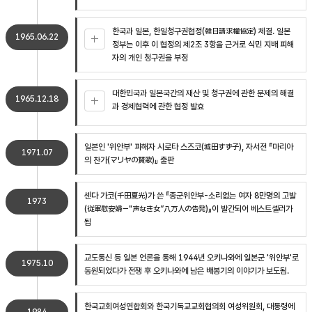
한국과 일본, 한일청구권협정(韓日請求權協定) 체결. 일본
1965.06.22
정부는 이후 이 협정의 제2조 3항을 근거로 식민 지배 피해
자의 개인 청구권을 부정
대한민국과 일본국간의 재산 및 청구권에 관한 문제의 해결
1965.12.18
과 경제협력에 관한 협정 발효
일본인 '위안부' 피해자 시로타 스즈코(城田すず子), 자서전 『마리아
1971.07
의 찬가(マリヤの賛歌)』 출판
센다 가코(千田夏光)가 쓴 『종군위안부-소리없는 여자 8만명의 고발
1973
(従軍慰安婦－"声なき女”八万人の告発)』이 발간되어 베스트셀러가
됨
교도통신 등 일본 언론을 통해 1944년 오키나와에 일본군 '위안부'로
1975.10
동원되었다가 전쟁 후 오키나와에 남은 배봉기의 이야기가 보도됨.
한국교회여성연합회와 한국기독교교회협의회 여성위원회, 대통령에