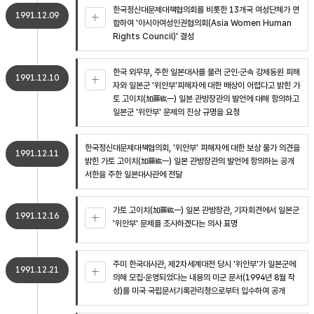
한국정신대문제대책협의회를 비롯한 13개국 여성단체가 연
1991.12.09
합하여 '아시아여성인권협의회(Asia Women Human
Rights Council)' 결성
한국 외무부, 주한 일본대사를 불러 군인·군속 강제동원 피해
1991.12.10
자와 일본군 '위안부'피해자에 대한 배상이 어렵다고 밝힌 가
토 고이치(加藤紘一) 일본 관방장관의 발언에 대해 항의하고
일본군 '위안부' 문제의 진상 규명을 요청
한국정신대문제대책협의회, '위안부' 피해자에 대한 보상 불가 의견을
1991.12.11
밝힌 가토 고이치(加藤紘一) 일본 관방장관의 발언에 항의하는 공개
서한을 주한 일본대사관에 전달
가토 고이치(加藤紘一) 일본 관방장관, 기자회견에서 일본군
1991.12.16
'위안부' 문제를 조사하겠다는 의사 표명
주미 한국대사관, 제2차세계대전 당시 '위안부'가 일본군에
1991.12.21
의해 모집·운영되었다는 내용의 미군 문서(1994년 8월 작
성)를 미국 국립문서기록관리청으로부터 입수하여 공개