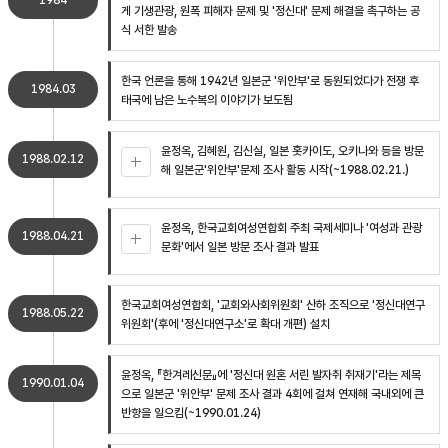
1984
게 기생관광, 원폭 피해자 문제 및 '정신대' 문제 해결을 촉구하는 공
식 서한 발송
한국 언론을 통해 1942년 일본군 '위안부'로 동원되었다가 전쟁 후
1984.03
태국에 남은 노수복의 이야기가 보도됨
윤정옥, 김혜원, 김신실, 일본 홋카이도, 오키나와 등을 방문
1988.02.12
해 일본군'위안부'문제 조사 활동 시작(~1988.02.21.)
윤정옥, 한국교회여성연합회 주최 국제세미나 '여성과 관광
1988.04.21
문화'에서 일본 방문 조사 결과 발표
한국교회여성연합회, '교회와사회위원회' 산하 조직으로 '정신대연구
1988.05.22
위원회'(후에 '정신대연구소'로 확대 개편) 설치
윤정옥, 『한겨레신문』에 '정신대 원혼 서린 발자취 취재기'라는 제목
1990.01.04
으로 일본군 '위안부' 문제 조사 결과 4회에 걸쳐 연재해 국내외에 큰
반향을 일으킴(~1990.01.24)