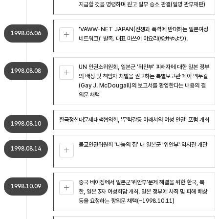
지급할 것을 명령하며 원고 일부 승소 판결(일명 관부재판)
'VAWW-NET JAPAN(전쟁과 폭력에 반대하는 일본여성
1998.06.06
네트워크)' 발족. 대표 마쓰이 야요리(松井やより).
UN 인권소위원회, 일본군 '위안부' 피해자에 대한 일본 정부
1998.08.08
의 배상 및 책임자 처벌을 권고하는 특별보고관 게이 맥두걸
(Gay J. McDougall)의 보고서를 환영한다는 내용의 결
의문 채택
한국정신대문제대책협의회, '무력갈등 아래서의 여성 인권' 포럼 개최
1998.08.10
불교인권위원회 '나눔의 집' 내 일본군 '위안부' 역사관 개관
1998.08.14
중국 베이징에서 일본군'위안부'문제 해결을 위한 한국, 북
1998.10.09
한, 일본 3자 여성회담 개최. 일본 정부에 사죄 및 피해 배상
등을 요청하는 항의문 채택(~1998.10.11)