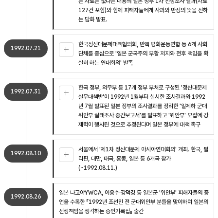
는 자료는 없다는 내용의 일본 정부 1차 진상조사 결과(자료
127건 포함)와 함께 피해자들에게 사과와 반성의 뜻을 전하
는 담화 발표.
한국정신대문제대책협의회, 반핵 평화운동연합 등 6개 사회
1992.07.21
단체를 중심으로 '일본 군국주의 부활 저지와 전후 책임을 확
실히 하는 연대회의' 발족
한국 정부, 외무부 등 17개 정부 부처로 구성된 '정신대문제
1992.07.31
실무대책반'이 1992년 1월부터 실시한 조사결과와 1992
년 7월 발표된 일본 정부의 조사결과를 정리한 '일제하 군대
위안부 실태조사 중간보고서'를 발표하고 '위안부' 모집에 강
제력이 행사된 것으로 추정된다며 일본 정부에 대책 촉구
서울에서 '제1차 정신대문제 아시아연대회의' 개최. 한국, 필
1992.08.10
리핀, 대만, 태국, 홍콩, 일본 등 6개국 참가
(~1992.08.11.)
일본 나고야YWCA, 이용수·강덕경 등 일본군 '위안부' 피해자들의 증
1992.08.26
언을 수록한 『1992년 조선인 전 군대위안부 분들을 맞이하여 일본의
전쟁책임을 생각하는 증언기록집』 출간