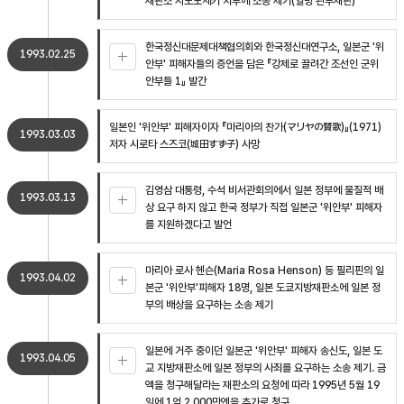
재판소 시모노세키 지부에 소송 제기(일명 관부재판)
한국정신대문제대책협의회와 한국정신대연구소, 일본군 '위
1993.02.25
안부' 피해자들의 증언을 담은 『강제로 끌려간 조선인 군위
안부들 1』 발간
일본인 '위안부' 피해자이자 『마리아의 찬가(マリヤの賛歌)』(1971)
1993.03.03
저자 시로타 스즈코(城田すず子) 사망
김영삼 대통령, 수석 비서관회의에서 일본 정부에 물질적 배
1993.03.13
상 요구 하지 않고 한국 정부가 직접 일본군 '위안부' 피해자
를 지원하겠다고 발언
마리아 로사 헨슨(Maria Rosa Henson) 등 필리핀의 일
1993.04.02
본군 '위안부'피해자 18명, 일본 도쿄지방재판소에 일본 정
부의 배상을 요구하는 소송 제기
일본에 거주 중이던 일본군 '위안부' 피해자 송신도, 일본 도
1993.04.05
교 지방재판소에 일본 정부의 사죄를 요구하는 소송 제기. 금
액을 청구해달라는 재판소의 요청에 따라 1995년 5월 19
일에 1억 2,000만엔을 추가로 청구.