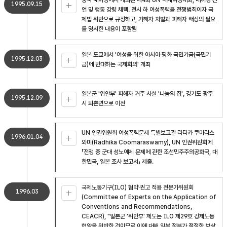
중국 베이징에서 개최된 제4회 UN 세계여성대회, 베이징 선
1995.09.15
언 및 행동 강령 채택. 전시 하 여성폭력을 전쟁범죄이자 국
제법 위반으로 규정하고, 가해자 처벌과 피해자 배상의 필요
를 명시한 내용이 포함됨
일본 도쿄에서 '여성을 위한 아시아 평화 국민기금(국민기
1995.12.03
금)에 반대하는 국제회의' 개최
일본군 '위안부' 피해자 거주 시설 '나눔의 집', 경기도 광주
1995.12.09
시 퇴촌면으로 이전
UN 인권위원회 여성폭력문제 특별보고관 라디카 쿠마라스
1996.01.04
와미(Radhika Coomaraswamy), UN 인권위원회에
「전쟁 중 군대 성노예제 문제에 관한 조선민주주의공화국, 대
한민국, 일본 조사 보고서」 제출.
국제노동기구(ILO) 협약·권고 적용 전문가위원회
1996.03
(Committee of Experts on the Application of
Conventions and Recommendations,
CEACR), "일본군 '위안부' 제도는 ILO 제29호 강제노동
협약을 위반한 것이므로 이에 대해 일본 정부가 적절한 보상