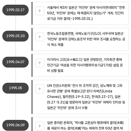
서울에서 제3차 일본군 '위안부' 문제 아시아연대회의 "전후
1995.02.27
50년, '위안부' 문제는 왜 해결되지 않았는가" 개최. 민간위
로기금 거부 결의(~1995.03.01.)
한국노동조합총연맹, 국제노동기구(ILO) 사무국에 일본군
1995.03.20
'위안부' 문제의 강제노동조약 위반 여부 조사를 요청하는 공
식 제소 제출
이가라시 고조(五十嵐広三) 일본 관방장관, 기자회견 통해
1995.04.07
민간기금 '여성을 위한 아시아평화우호기금'(가칭) 설립 준
비 상황 발표
UN 인권소위원회 '전시 하 조직적 강간, 성노예제 및 그와
1995.05
유사한 관행' 문제 특별보고관 린다 차베즈(Linda
Chavez), 필리핀(5.19~5.22), 한국(5.23~27), 일본
(5.27~5.31)을 방문하여 일본군 '위안부' 피해자 인터뷰 등
일본군 '위안부' 문제 조사 수행
일본 중의원 본회의, '역사를 교훈삼아 평화에의 결의(決意)
1995.06.09
를 새로이 하는 결의(決議)'라는 제목의 전후 50년 결의 채