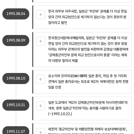
한국 외무부 아주국장, 일본군 '위안부' 문제를 더 이상 한일
1993.08.04
양국 간의 외교현안으로 제기하지 않는다는 것이 정부의 방
침이라고 발언
한국정신대문제대책협의회, 일본군 '위안부' 문제를 더 이상
1993.08.09
한일 양국 간의 외교현안으로 제기하지 않는 것이 정부 방침
이라는 외무부 관계자의 발언을 비판하며 김영삼 대통령에게
'강제종군위안부 문제 외교 현안으로서의 종결' 이라는 제목
의 대정부 질의서 제출
호소카와 모리히로(細川護煕) 일본 총리, 취임 후 첫 기자회
1993.08.10
견에서 일본 총리로서는 최초로 제2차 세계대전은 침략 전쟁
임을 인정
일본 도쿄에서 '제2차 강제종군위안부문제 아시아연대회'의
1993.10.21
개최. 향후 일본군'위안부'라는 용어를 사용하기로 결의
(~1993.10.22.)
북한의 '종군위안부 및 태평양전쟁 피해자 보상대책위원회',
1993.11.07