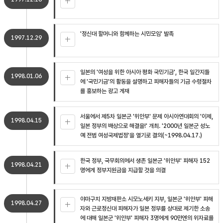
'정신대 할머니와 함께하는 시민모임' 발족
1997.12.29
일본의 '여성을 위한 아시아 평화 국민기금', 한국 일간지들
1998.01.06
에 '국민기금'의 활동을 설명하고 피해자들의 기금 수령절차
를 홍보하는 광고 게재
서울에서 제5차 일본군 '위안부' 문제 아시아연대회의 '이제,
1998.04.15
일본 정부의 배상으로 해결을!' 개최. '2000년 일본군 성노
예 전범 여성국제법정'을 열기로 결의(~1998.04.17.)
한국 정부, 국무회의에서 생존 일본군 '위안부' 피해자 152
1998.04.21
명에게 정부지원금을 지급할 것을 의결
야마구치 지방재판소 시모노세키 지부, 일본군 '위안부' 피해
1998.04.27
자와 근로정신대 피해자가 일본 정부를 상대로 제기한 소송
에 대해 일본군 '위안부' 피해자 3명에게 90만엔의 위자료를