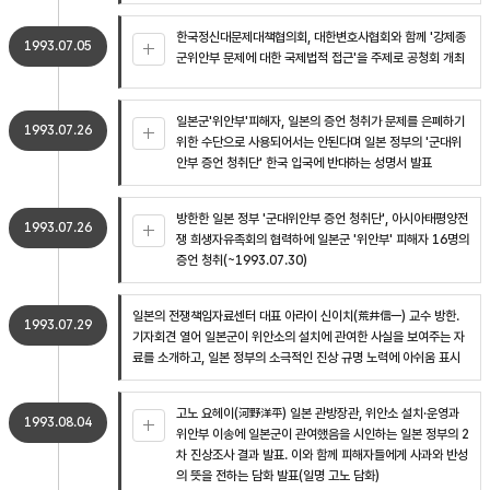
한국정신대문제대책협의회, 대한변호사협회와 함께 '강제종
1993.07.05
군위안부 문제에 대한 국제법적 접근'을 주제로 공청회 개최
일본군'위안부'피해자, 일본의 증언 청취가 문제를 은폐하기
1993.07.26
위한 수단으로 사용되어서는 안된다며 일본 정부의 '군대위
안부 증언 청취단' 한국 입국에 반대하는 성명서 발표
방한한 일본 정부 '군대위안부 증언 청취단', 아시아태평양전
1993.07.26
쟁 희생자유족회의 협력하에 일본군 '위안부' 피해자 16명의
증언 청취(~1993.07.30)
일본의 전쟁책임자료센터 대표 아라이 신이치(荒井信一) 교수 방한.
1993.07.29
기자회견 열어 일본군이 위안소의 설치에 관여한 사실을 보여주는 자
료를 소개하고, 일본 정부의 소극적인 진상 규명 노력에 아쉬움 표시
고노 요헤이(河野洋平) 일본 관방장관, 위안소 설치·운영과
1993.08.04
위안부 이송에 일본군이 관여했음을 시인하는 일본 정부의 2
차 진상조사 결과 발표. 이와 함께 피해자들에게 사과와 반성
의 뜻을 전하는 담화 발표(일명 고노 담화)