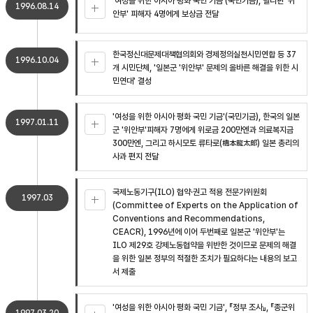
'여성을 위한 아시아 평화 국민 기금'(국민기금), 필리핀 '위
1996.08.14
안부' 피해자 4명에게 보상금 전달
한국정신대문제대책협의회와 경제정의실천시민연합 등 37
1996.10.04
개 시민단체, '일본군 '위안부' 문제의 올바른 해결을 위한 시
민연대' 결성
'여성을 위한 아시아 평화 국민 기금'(국민기금), 한국의 일본
1997.01.11
군 '위안부'피해자 7명에게 위로금 200만엔과 의료복지금
300만엔, 그리고 하시모토 류타로(橋本龍太郞) 일본 총리의
사과 편지 전달
국제노동기구(ILO) 협약·권고 적용 전문가위원회
1997.03
(Committee of Experts on the Application of
Conventions and Recommendations,
CEACR), 1996년에 이어 두번째로 일본군 '위안부'는
ILO 제29호 강제노동협약을 위반한 것이므로 문제의 해결
을 위한 일본 정부의 적절한 조치가 필요하다는 내용의 보고
서 제출
'여성을 위한 아시아 평화 국민 기금', 『정부 조사』, 『종군위