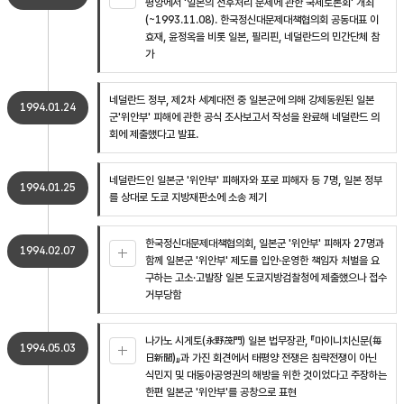
평양에서 '일본의 전후처리 문제에 관한 국제토론회' 개최
(~1993.11.08). 한국정신대문제대책협의회 공동대표 이
효재, 윤정옥을 비롯 일본, 필리핀, 네덜란드의 민간단체 참
가
네덜란드 정부, 제2차 세계대전 중 일본군에 의해 강제동원된 일본
1994.01.24
군'위안부' 피해에 관한 공식 조사보고서 작성을 완료해 네덜란드 의
회에 제출했다고 발표.
네덜란드인 일본군 '위안부' 피해자와 포로 피해자 등 7명, 일본 정부
1994.01.25
를 상대로 도쿄 지방재판소에 소송 제기
한국정신대문제대책협의회, 일본군 '위안부' 피해자 27명과
1994.02.07
함께 일본군 '위안부' 제도를 입안·운영한 책임자 처벌을 요
구하는 고소·고발장 일본 도쿄지방검찰청에 제출했으나 접수
거부당함
나가노 시게토(永野茂門) 일본 법무장관, 『마이니치신문(毎
1994.05.03
日新聞)』과 가진 회견에서 태평양 전쟁은 침략전쟁이 아닌
식민지 및 대동아공영권의 해방을 위한 것이었다고 주장하는
한편 일본군 '위안부'를 공창으로 표현