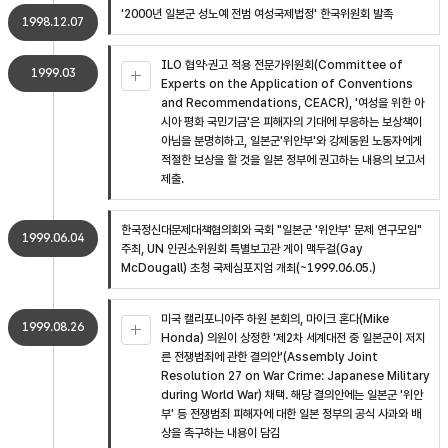
'2000년 일본군 성노예 전범 여성국제법정' 한국위원회 발족
1998.12.07
ILO 협약·권고 적용 전문가위원회(Committee of
1999.03
Experts on the Application of Conventions
and Recommendations, CEACR), '여성을 위한 아
시아 평화 국민기금'은 피해자의 기대에 부응하는 보상책이
아님을 분명히하고, 일본군'위안부'와 강제동원 노동자에게
적절한 보상을 할 것을 일본 정부에 권고하는 내용의 보고서
제출.
한국정신대문제대책협의회와 국회 "일본군 '위안부' 문제 연구모임"
1999.06.04
주최, UN 인권소위원회 특별보고관 게이 맥두걸(Gay
McDougall) 초청 국제심포지엄 개최(~1999.06.05.)
미국 캘리포니아주 하원 본회의, 마이크 혼다(Mike
1999.08.26
Honda) 의원이 상정한 '제2차 세계대전 중 일본군이 저지
른 전쟁범죄에 관한 결의안'(Assembly Joint
Resolution 27 on War Crime: Japanese Military
during World War) 채택. 해당 결의안에는 일본군 '위안
부' 등 전쟁범죄 피해자에 대한 일본 정부의 공식 사과와 배
상을 촉구하는 내용이 담김