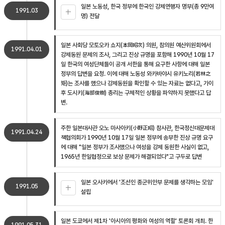
일본 노동성, 한국 정부에 한국인 강제연행자 명부(총 9만여
1991.03
명) 전달
일본 사회당 모토오카 쇼지(本岡昭次) 의원, 참의원 예산위원회에서
1991.04.01
강제동원 문제의 조사, 그리고 진상 규명을 포함해 1990년 10월 17
일 한국의 여성단체들이 공개 서한을 통해 요구한 사항에 대해 일본
정부의 답변을 요청. 이에 대해 노동성 와카바야시 유키노리(若林之
矩)는 조사를 했으나 강제동원을 확인할 수 있는 자료는 없다고, 가이
후 도시키(海部俊樹) 총리는 구체적인 상황을 파악하지 못했다고 답
변.
주한 일본대사관 오노 마사아키(小野正昭) 참사관, 한국정신대문제대
1991.04.24
책협의회가 1990년 10월 17일 일본 정부에 송부한 진상 규명 요구
에 대해 "일본 정부가 조사했으나 여성을 강제 동원한 사실이 없고,
1965년 한일협정으로 보상 문제가 해결되었다"고 구두로 답변
일본 오사카에서 '조선인 종군위안부 문제를 생각하는 모임'
1991.05
설립
일본 도쿄에서 제1차 '아시아의 평화와 여성의 역할' 토론회 개최. 한