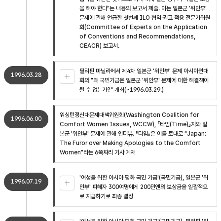
을 해야 한다"는 내용의 보고서 제출. 이는 일본군 '위안부'
문제에 관해 언급한 첫번째 ILO 협약·권고 적용 전문가위원
회(Committee of Experts on the Application
of Conventions and Recommendations,
CEACR) 보고서.
필리핀 마닐라에서 제4차 일본군 '위안부' 문제 아시아연대
1996.03.28
회의 "왜 국민기금은 일본군 '위안부' 문제에 대한 해결책이
될 수 없는가?" 개최(~1996.03.29.)
워싱턴정신대문제대책위원회(Washington Coalition for
1996.06.00
Comfort Women Issues, WCCW), 『타임(Time)』지와 일
본군 '위안부' 문제에 관해 인터뷰. 『타임』은 이를 토대로 "Japan:
The Furor over Making Apologies to the Comfort
Women"라는 6쪽짜리 기사 게재
'여성을 위한 아시아 평화 국민 기금'(국민기금), 일본군 '위
1996.07.19
안부' 피해자 300여명에게 200만엔의 보상금을 일괄적으
로 지급하기로 최종 결정