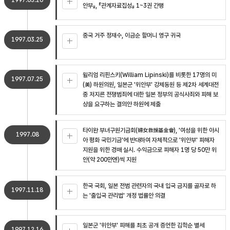
1997.03.20
안부』, 『관계자료집성』 1~3권 간행
중국 거주 정재수, 이금순 할머니 영구 귀국
1997.03.25
윌리엄 리핀스키(William Lipinski)를 비롯한 17명의 미
1997.07.25
(美) 하원의원, 일본군 '위안부' 강제동원 등 제2차 세계대전
중 저지른 전쟁범죄에 대한 일본 정부의 공식사죄와 피해 보
상을 요구하는 결의안 하원에 제출
타이완 부녀구원기금회(婦女救援基金會), '여성을 위한 아시
1997.08
아 평화 국민기금'에 반대하여 자체적으로 '위안부' 피해자
지원을 위한 경매 실시. 수익금으로 피해자 1명 당 50만 위
안(약 200만엔)씩 지원
한국 국회, 일본 전범 관련자의 국내 입국 금지를 골자로 하
1997.11.18
는 '출입국 관리법' 개정 법률안 의결
일본군 '위안부' 피해를 최초 공개 증언한 김학순 별세
1997.12.16