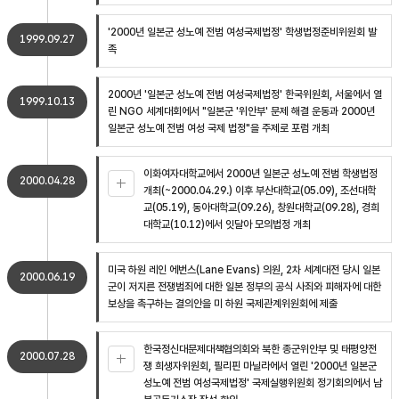
'2000년 일본군 성노예 전범 여성국제법정' 학생법정준비위원회 발
1999.09.27
족
2000년 '일본군 성노예 전범 여성국제법정' 한국위원회, 서울에서 열
1999.10.13
린 NGO 세계대회에서 "일본군 '위안부' 문제 해결 운동과 2000년
일본군 성노예 전범 여성 국제 법정"을 주제로 포럼 개최
이화여자대학교에서 2000년 일본군 성노예 전범 학생법정
2000.04.28
개최(~2000.04.29.) 이후 부산대학교(05.09), 조선대학
교(05.19), 동아대학교(09.26), 창원대학교(09.28), 경희
대학교(10.12)에서 잇달아 모의법정 개최
미국 하원 레인 에번스(Lane Evans) 의원, 2차 세계대전 당시 일본
2000.06.19
군이 저지른 전쟁범죄에 대한 일본 정부의 공식 사죄와 피해자에 대한
보상을 촉구하는 결의안을 미 하원 국제관계위원회에 제출
한국정신대문제대책협의회와 북한 종군위안부 및 태평양전
2000.07.28
쟁 희생자위원회, 필리핀 마닐라에서 열린 '2000년 일본군
성노예 전범 여성국제법정' 국제실행위원회 정기회의에서 남