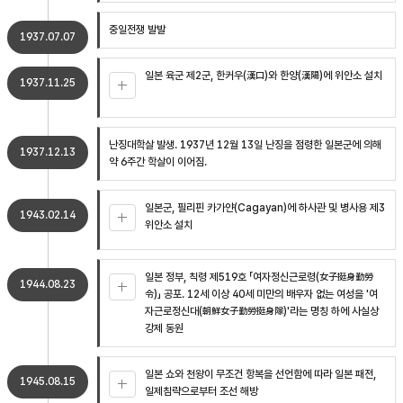
중일전쟁 발발
1937.07.07
일본 육군 제2군, 한커우(漢口)와 한양(漢陽)에 위안소 설치
1937.11.25
난징대학살 발생. 1937년 12월 13일 난징을 점령한 일본군에 의해
1937.12.13
약 6주간 학살이 이어짐.
일본군, 필리핀 카가얀(Cagayan)에 하사관 및 병사용 제3
1943.02.14
위안소 설치
일본 정부, 칙령 제519호 「여자정신근로령(女子挺身勤勞
1944.08.23
令)」 공포. 12세 이상 40세 미만의 배우자 없는 여성을 '여
자근로정신대(朝鮮女子勤勞挺身隊)'라는 명칭 하에 사실상
강제 동원
일본 쇼와 천왕이 무조건 항복을 선언함에 따라 일본 패전,
1945.08.15
일제침략으로부터 조선 해방