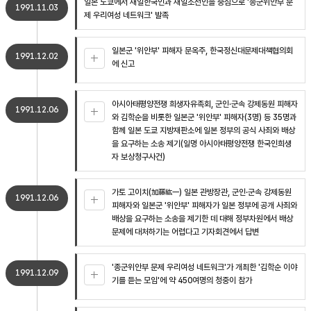
일본 도쿄에서 재일한국인과 재일조선인을 중심으로 '종군위안부 문
1991.11.03
제 우리여성 네트워크' 발족
일본군 '위안부' 피해자 문옥주, 한국정신대문제대책협의회
1991.12.02
에 신고
아시아태평양전쟁 희생자유족회, 군인·군속 강제동원 피해자
1991.12.06
와 김학순을 비롯한 일본군 '위안부' 피해자(3명) 등 35명과
함께 일본 도쿄 지방재판소에 일본 정부의 공식 사죄와 배상
을 요구하는 소송 제기(일명 아시아태평양전쟁 한국인희생
자 보상청구사건)
가토 고이치(加藤紘一) 일본 관방장관, 군인·군속 강제동원
1991.12.06
피해자와 일본군 '위안부' 피해자가 일본 정부에 공개 사죄와
배상을 요구하는 소송을 제기한 데 대해 정부차원에서 배상
문제에 대처하기는 어렵다고 기자회견에서 답변
'종군위안부 문제 우리여성 네트워크'가 개최한 '김학순 이야
1991.12.09
기를 듣는 모임'에 약 450여명의 청중이 참가