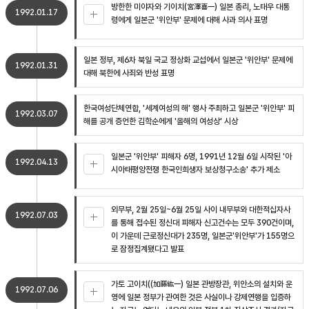
방한한 미야자와 기이치(宮澤喜一) 일본 총리, 노태우 대통
1992.01.17
령에게 일본군 '위안부' 문제에 대해 사과 의사 표명
일본 정부, 제6차 북일 국교 정상화 교섭에서 일본군 '위안부' 문제에
1992.01.31
대해 북한에 사죄와 반성 표명
한국여성단체연합, '세계여성의 해' 행사 주최하고 일본군 '위안부' 피
1992.03.07
해를 공개 증언한 김학순에게 '올해의 여성상' 시상
일본군 '위안부' 피해자 6명, 1991년 12월 6일 시작된 '아
1992.04.13
시아태평양전쟁 한국인희생자 보상청구소송' 추가 제소
외무부, 2월 25일~6월 25일 사이 내무부와 대한적십자사
1992.07.03
를 통해 접수된 정신대 피해자 신고건수는 모두 390건이며,
이 가운데 근로정신대가 235명, 일본군'위안부'가 155명으
로 잠정집계됐다고 발표
가토 고이치((加藤紘一) 일본 관방장관, 위안소의 설치와 운
1992.07.06
영에 일본 정부가 관여한 것은 사실이나 강제연행을 입증하