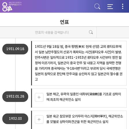
주
본
하
메
문
단
뉴
바
바
바
로
로
로
가
가
연표
가
기
기
기
1931년 9월 18일 밤, 중국 펑톈(奉天: 현재 선양) 교외 류탸오후에
1931.09.18
서 일본 남만주철도의 선로가 폭파되는 사건(류탸오후 사건)이 발생.
만주사변은 일차적으로 1931~1933년 류탸오후 사건부터 정전 협
정에 이르기까지, 일본군이 중국 만주 및 내몽고 지역을 침략한 전쟁
을 가리키며 중국에서는 ‘9·18사변’이라고 부르며 당시 국제연맹은
일본의 침략으로 판단해 만주국을 승인하지 않고 일본군의 철수를 권
고
일본 해군, 유곽의 일종인 대좌부(貸座敷)를 기초로 상하이
1932.01.28
에 최초의 해군위안소 설치
일본 육군 참모부장 오카무라 야스지(岡村寧次), 해군위안소
1932.03
를 모델로 상하이파견군을 위한 육군위안소 설치