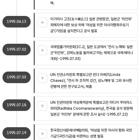
택.
이가라시 고조(五十嵐広三) 일본 관방장관, 일본군 '위안부'
1995.06.13
피해자에 대한 보상 위해 '여성을 위한 아시아평화우호기
금'(가칭)을 설치한다고 공식 발표
국제법률가위원회(ICJ), 일본 도쿄에서 '전시 노예제: 일본
1995.07.02
군'위안부', 강제노동을 둘러싸고'라는 제목으로 국제세미나
개최(~1995.07.03)
UN 인권소위원회 특별보고관 린다 차베즈(Linda
1995.07.03
Chavez), 「전시 하 조직적 강간, 성노예제 및 그와 유사한
관행에 관한 연구보고서」 제출
UN 인권위원회 여성폭력문제 특별보고관 라디카 쿠마라스
1995.07.18
와미(Radhika Coomaraswamy), 한국을 공식 방문해
일본군 '위안부' 문제에 관한 조사 실시(~1995.07.22)
한국정신대문제대책협의회, '여성을 위한 아시아 평화 국민
1995.07.19
기금'(국민기금)을 비판하는 성명 발표