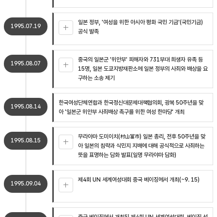
일본 정부, '여성을 위한 아시아 평화 국민 기금'(국민기금)
1995.07.19
공식 발족
중국의 일본군 '위안부' 피해자와 731부대 희생자 유족 등
1995.08.07
15명, 일본 도쿄지방재판소에 일본 정부의 사죄와 배상을 요
구하는 소송 제기
한국여성단체연합과 한국정신대문제대책협의회, 광복 50주년을 맞
1995.08.14
아 '일본군 위안부 사죄배상 촉구를 위한 여성 한마당' 개최
무라야마 도미이치(村山富市) 일본 총리, 전후 50주년을 맞
1995.08.15
아 일본의 침략과 식민지 지배에 대해 공식적으로 사죄하는
뜻을 표명하는 담화 발표(일명 무라야마 담화)
제4회 UN 세계여성대회 중국 베이징에서 개최(~9. 15)
1995.09.04