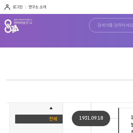
주
본
하
메
문
단
로그인
연구소 소개
뉴
바
바
바
로
로
로
가
가
가
기
기
기
1931.09.18
전체