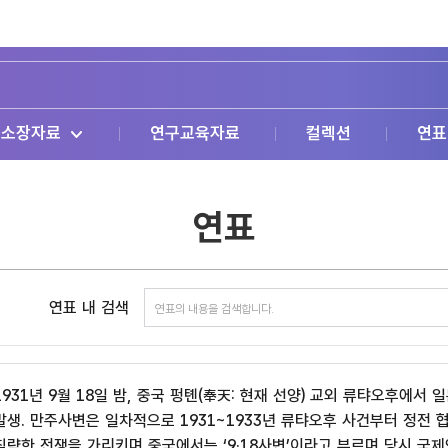
소장자료
연구교육자료
컬렉션
연표
연표
연표 내 검색
1931년 9월 18일 밤, 중국 펑톈(奉天: 현재 선양) 교외 류탸오후에
발생. 만주사변은 일차적으로 1931~1933년 류탸오후 사건부터 정전 
침략한 전쟁을 가리키며 중국에서는 ‘9·18사변’이라고 부르며 당시 국