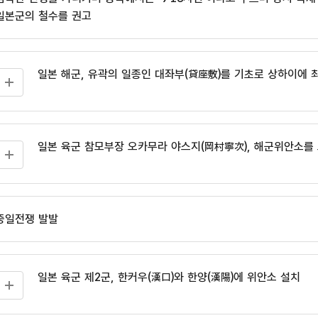
일본군의 철수를 권고
일본 해군, 유곽의 일종인 대좌부(貸座敷)를 기초로 상하이에
일본 육군 참모부장 오카무라 야스지(岡村寧次), 해군위안소를
중일전쟁 발발
일본 육군 제2군, 한커우(漢口)와 한양(漢陽)에 위안소 설치