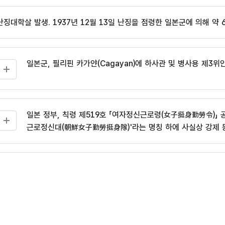
난징대학살 발생. 1937년 12월 13일 난징을 점령한 일본군에 의해 약 
일본군, 필리핀 카가얀(Cagayan)에 하사관 및 병사용 제3위
일본 정부, 칙령 제519호 「여자정신근로령(女子挺身勤勞令)」 공
근로정신대(朝鮮女子勤勞挺身隊)'라는 명칭 하에 사실상 강제 
일본 쇼와 천왕이 무조건 항복을 선언함에 따라 일본 패전, 
연구소 소개
한국과 일본, 한일청구권협정(韓日請求權協定) 체결. 일본 정부