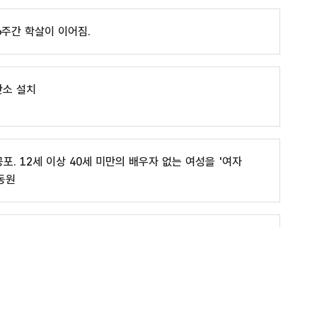
6주간 학살이 이어짐.
안소 설치
포. 12세 이상 40세 미만의 배우자 없는 여성을 '여자
동원
일제침략으로부터 조선 해방
일본군'위안부' 관련 사이트
는 이후 이 협정의 제2조 3항을 근거로 식민 지배 피해자