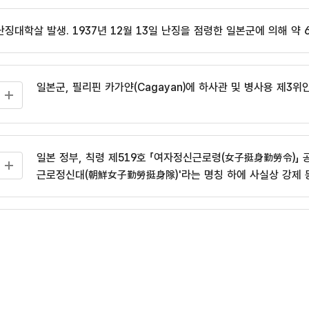
난징대학살 발생. 1937년 12월 13일 난징을 점령한 일본군에 의해 약 
일본군, 필리핀 카가얀(Cagayan)에 하사관 및 병사용 제3위
일본 정부, 칙령 제519호 「여자정신근로령(女子挺身勤勞令)」 공
근로정신대(朝鮮女子勤勞挺身隊)'라는 명칭 하에 사실상 강제 
일본 쇼와 천왕이 무조건 항복을 선언함에 따라 일본 패전, 
연구소 소개
한국과 일본, 한일청구권협정(韓日請求權協定) 체결. 일본 정부