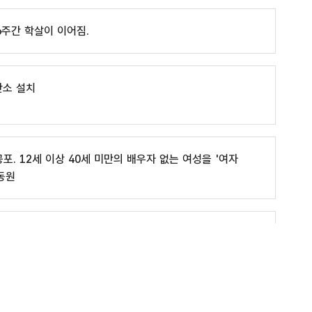
6주간 학살이 이어짐.
안소 설치
포. 12세 이상 40세 미만의 배우자 없는 여성을 '여자
동원
일제침략으로부터 조선 해방
일본군'위안부' 관련 사이트
는 이후 이 협정의 제2조 3항을 근거로 식민 지배 피해자