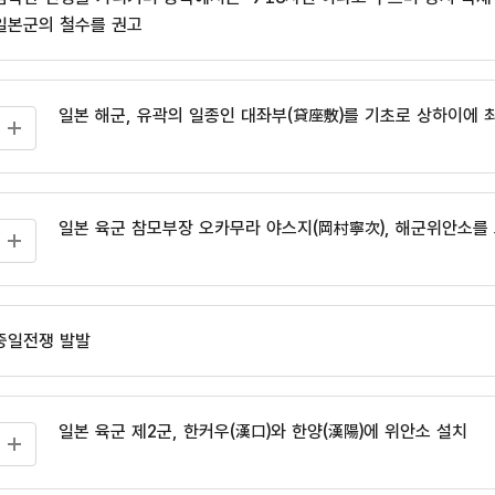
일본군의 철수를 권고
일본 해군, 유곽의 일종인 대좌부(貸座敷)를 기초로 상하이에
일본 육군 참모부장 오카무라 야스지(岡村寧次), 해군위안소를
중일전쟁 발발
일본 육군 제2군, 한커우(漢口)와 한양(漢陽)에 위안소 설치