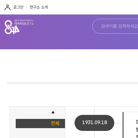
주
본
하
메
문
단
로그인
연구소 소개
뉴
바
바
바
로
로
로
가
가
가
기
기
기
1931.09.18
전체