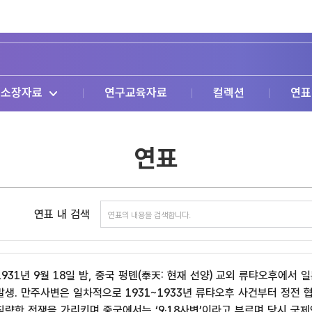
소장자료
연구교육자료
컬렉션
연표
연표
연표 내 검색
1931년 9월 18일 밤, 중국 펑톈(奉天: 현재 선양) 교외 류탸오후에
발생. 만주사변은 일차적으로 1931~1933년 류탸오후 사건부터 정전 
침략한 전쟁을 가리키며 중국에서는 ‘9·18사변’이라고 부르며 당시 국