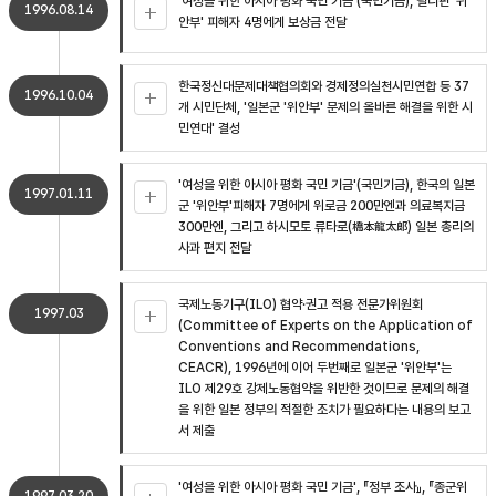
'여성을 위한 아시아 평화 국민 기금'(국민기금), 필리핀 '위
1996.08.14
안부' 피해자 4명에게 보상금 전달
한국정신대문제대책협의회와 경제정의실천시민연합 등 37
1996.10.04
개 시민단체, '일본군 '위안부' 문제의 올바른 해결을 위한 시
민연대' 결성
'여성을 위한 아시아 평화 국민 기금'(국민기금), 한국의 일본
1997.01.11
군 '위안부'피해자 7명에게 위로금 200만엔과 의료복지금
300만엔, 그리고 하시모토 류타로(橋本龍太郞) 일본 총리의
사과 편지 전달
국제노동기구(ILO) 협약·권고 적용 전문가위원회
1997.03
(Committee of Experts on the Application of
Conventions and Recommendations,
CEACR), 1996년에 이어 두번째로 일본군 '위안부'는
ILO 제29호 강제노동협약을 위반한 것이므로 문제의 해결
을 위한 일본 정부의 적절한 조치가 필요하다는 내용의 보고
서 제출
'여성을 위한 아시아 평화 국민 기금', 『정부 조사』, 『종군위