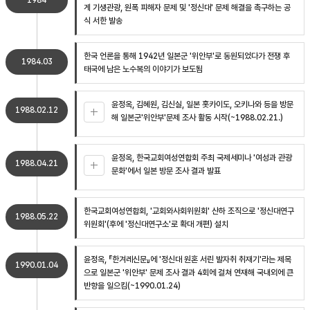
1984
게 기생관광, 원폭 피해자 문제 및 '정신대' 문제 해결을 촉구하는 공
식 서한 발송
한국 언론을 통해 1942년 일본군 '위안부'로 동원되었다가 전쟁 후
1984.03
태국에 남은 노수복의 이야기가 보도됨
윤정옥, 김혜원, 김신실, 일본 홋카이도, 오키나와 등을 방문
1988.02.12
해 일본군'위안부'문제 조사 활동 시작(~1988.02.21.)
윤정옥, 한국교회여성연합회 주최 국제세미나 '여성과 관광
1988.04.21
문화'에서 일본 방문 조사 결과 발표
한국교회여성연합회, '교회와사회위원회' 산하 조직으로 '정신대연구
1988.05.22
위원회'(후에 '정신대연구소'로 확대 개편) 설치
윤정옥, 『한겨레신문』에 '정신대 원혼 서린 발자취 취재기'라는 제목
1990.01.04
으로 일본군 '위안부' 문제 조사 결과 4회에 걸쳐 연재해 국내외에 큰
반향을 일으킴(~1990.01.24)