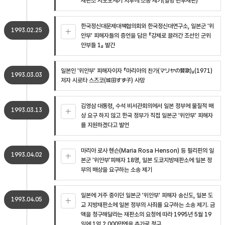
재판소 시모노세키 지부에 소송 제기(일명 관부재판)
한국정신대문제대책협의회와 한국정신대연구소, 일본군 '위
1993.02.25
안부' 피해자들의 증언을 담은 『강제로 끌려간 조선인 군위
안부들 1』 발간
일본인 '위안부' 피해자이자 『마리아의 찬가(マリヤの賛歌)』(1971)
1993.03.03
저자 시로타 스즈코(城田すず子) 사망
김영삼 대통령, 수석 비서관회의에서 일본 정부에 물질적 배
1993.03.13
상 요구 하지 않고 한국 정부가 직접 일본군 '위안부' 피해자
를 지원하겠다고 발언
마리아 로사 헨슨(Maria Rosa Henson) 등 필리핀의 일
1993.04.02
본군 '위안부'피해자 18명, 일본 도쿄지방재판소에 일본 정
부의 배상을 요구하는 소송 제기
일본에 거주 중이던 일본군 '위안부' 피해자 송신도, 일본 도
1993.04.05
교 지방재판소에 일본 정부의 사죄를 요구하는 소송 제기. 금
액을 청구해달라는 재판소의 요청에 따라 1995년 5월 19
일에 1억 2,000만엔을 추가로 청구.