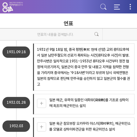
주
본
하
메
문
단
뉴
바
바
바
로
로
로
가
가
연표
가
기
기
기
1931년 9월 18일 밤, 중국 펑톈(奉天: 현재 선양) 교외 류탸오후에
1931.09.18
서 일본 남만주철도의 선로가 폭파되는 사건(류탸오후 사건)이 발생.
만주사변은 일차적으로 1931~1933년 류탸오후 사건부터 정전 협
정에 이르기까지, 일본군이 중국 만주 및 내몽고 지역을 침략한 전쟁
을 가리키며 중국에서는 ‘9·18사변’이라고 부르며 당시 국제연맹은
일본의 침략으로 판단해 만주국을 승인하지 않고 일본군의 철수를 권
고
일본 해군, 유곽의 일종인 대좌부(貸座敷)를 기초로 상하이
1932.01.28
에 최초의 해군위안소 설치
일본 육군 참모부장 오카무라 야스지(岡村寧次), 해군위안소
1932.03
를 모델로 상하이파견군을 위한 육군위안소 설치