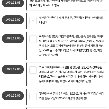
일본 도쿄에서 재일한국인과 재일조선인을 중심으로 '종군위안부 문
1991.11.03
제 우리여성 네트워크' 발족
일본군 '위안부' 피해자 문옥주, 한국정신대문제대책협의회
1991.12.02
에 신고
아시아태평양전쟁 희생자유족회, 군인·군속 강제동원 피해자
1991.12.06
와 김학순을 비롯한 일본군 '위안부' 피해자(3명) 등 35명과
함께 일본 도쿄 지방재판소에 일본 정부의 공식 사죄와 배상
을 요구하는 소송 제기(일명 아시아태평양전쟁 한국인희생
자 보상청구사건)
가토 고이치(加藤紘一) 일본 관방장관, 군인·군속 강제동원
1991.12.06
피해자와 일본군 '위안부' 피해자가 일본 정부에 공개 사죄와
배상을 요구하는 소송을 제기한 데 대해 정부차원에서 배상
문제에 대처하기는 어렵다고 기자회견에서 답변
'종군위안부 문제 우리여성 네트워크'가 개최한 '김학순 이야
1991.12.09
기를 듣는 모임'에 약 450여명의 청중이 참가