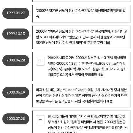
'2000년 일본군 성노예 전범 여성국제법정' 학생법정준비위원회 발
1999.09.27
족
2000년 '일본군 성노예 전범 여성국제법정' 한국위원회, 서울에서 열
1999.10.13
린 NGO 세계대회에서 "일본군 '위안부' 문제 해결 운동과 2000년
일본군 성노예 전범 여성 국제 법정"을 주제로 포럼 개최
이화여자대학교에서 2000년 일본군 성노예 전범 학생법정
2000.04.28
개최(~2000.04.29.) 이후 부산대학교(05.09), 조선대학
교(05.19), 동아대학교(09.26), 창원대학교(09.28), 경희
대학교(10.12)에서 잇달아 모의법정 개최
미국 하원 레인 에번스(Lane Evans) 의원, 2차 세계대전 당시 일본
2000.06.19
군이 저지른 전쟁범죄에 대한 일본 정부의 공식 사죄와 피해자에 대한
보상을 촉구하는 결의안을 미 하원 국제관계위원회에 제출
한국정신대문제대책협의회와 북한 종군위안부 및 태평양전
2000.07.28
쟁 희생자위원회, 필리핀 마닐라에서 열린 '2000년 일본군
성노예 전범 여성국제법정' 국제실행위원회 정기회의에서 남