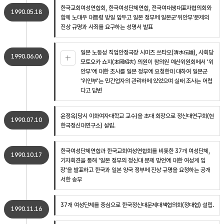
한국교회여성연합회, 한국여성단체연합, 전국여대생대표자협의회와
1990.05.18
함께 노태우 대통령 방일 앞두고 일본 정부에 일본군'위안부'문제의
진상 규명과 사죄를 요구하는 성명서 발표
일본 노동성 직업안정국장 시미즈 쓰타오(清水伝雄), 사회당
1990.06.06
모토오카 쇼지(本岡昭次) 의원이 참의원 예산위원회에서 '위
안부'에 대한 조사를 일본 정부에 요청한데 대하여 일본군
'위안부'는 민간업자의 관리하에 있었으며 실태 조사는 어렵
다고 답변
윤정옥(당시 이화여자대학교 교수)을 초대 회장으로 정신대연구회(현
1990.07.10
한국정신대연구소) 설립.
한국여성단체연합과 한국교회여성연합회를 비롯한 37개 여성단체,
1990.10.17
기자회견을 통해 '일본 정부의 정신대 문제 망언에 대한 여성계 입
장'을 발표하고 한국과 일본 양국 정부에 진상 규명을 요청하는 공개
서한 송부
37개 여성단체를 중심으로 한국정신대문제대책협의회(정대협) 설립.
1990.11.16