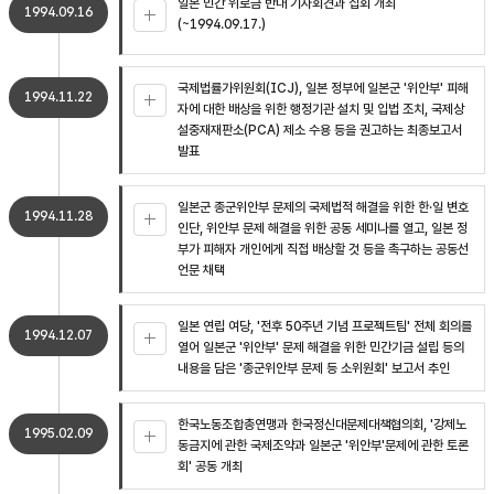
일본 민간 위로금 반대 기자회견과 집회 개최
1994.09.16
(~1994.09.17.)
국제법률가위원회(ICJ), 일본 정부에 일본군 '위안부' 피해
1994.11.22
자에 대한 배상을 위한 행정기관 설치 및 입법 조치, 국제상
설중재재판소(PCA) 제소 수용 등을 권고하는 최종보고서
발표
일본군 종군위안부 문제의 국제법적 해결을 위한 한·일 변호
1994.11.28
인단, 위안부 문제 해결을 위한 공동 세미나를 열고, 일본 정
부가 피해자 개인에게 직접 배상할 것 등을 촉구하는 공동선
언문 채택
일본 연립 여당, '전후 50주년 기념 프로젝트팀' 전체 회의를
1994.12.07
열어 일본군 '위안부' 문제 해결을 위한 민간기금 설립 등의
내용을 담은 '종군위안부 문제 등 소위원회' 보고서 추인
한국노동조합총연맹과 한국정신대문제대책협의회, '강제노
1995.02.09
동금지에 관한 국제조약과 일본군 '위안부'문제에 관한 토론
회' 공동 개최