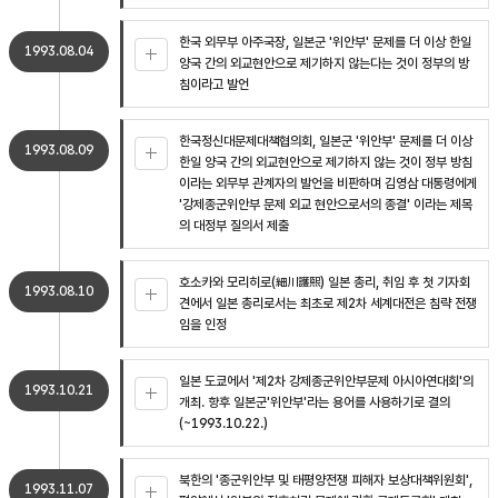
한국 외무부 아주국장, 일본군 '위안부' 문제를 더 이상 한일
1993.08.04
양국 간의 외교현안으로 제기하지 않는다는 것이 정부의 방
침이라고 발언
한국정신대문제대책협의회, 일본군 '위안부' 문제를 더 이상
1993.08.09
한일 양국 간의 외교현안으로 제기하지 않는 것이 정부 방침
이라는 외무부 관계자의 발언을 비판하며 김영삼 대통령에게
'강제종군위안부 문제 외교 현안으로서의 종결' 이라는 제목
의 대정부 질의서 제출
호소카와 모리히로(細川護煕) 일본 총리, 취임 후 첫 기자회
1993.08.10
견에서 일본 총리로서는 최초로 제2차 세계대전은 침략 전쟁
임을 인정
일본 도쿄에서 '제2차 강제종군위안부문제 아시아연대회'의
1993.10.21
개최. 향후 일본군'위안부'라는 용어를 사용하기로 결의
(~1993.10.22.)
북한의 '종군위안부 및 태평양전쟁 피해자 보상대책위원회',
1993.11.07