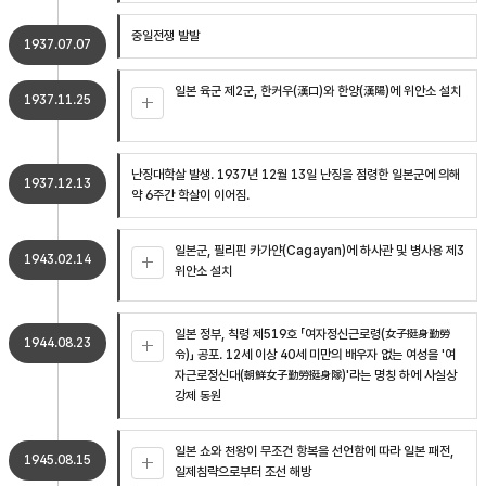
중일전쟁 발발
1937.07.07
일본 육군 제2군, 한커우(漢口)와 한양(漢陽)에 위안소 설치
1937.11.25
난징대학살 발생. 1937년 12월 13일 난징을 점령한 일본군에 의해
1937.12.13
약 6주간 학살이 이어짐.
일본군, 필리핀 카가얀(Cagayan)에 하사관 및 병사용 제3
1943.02.14
위안소 설치
일본 정부, 칙령 제519호 「여자정신근로령(女子挺身勤勞
1944.08.23
令)」 공포. 12세 이상 40세 미만의 배우자 없는 여성을 '여
자근로정신대(朝鮮女子勤勞挺身隊)'라는 명칭 하에 사실상
강제 동원
일본 쇼와 천왕이 무조건 항복을 선언함에 따라 일본 패전,
1945.08.15
일제침략으로부터 조선 해방