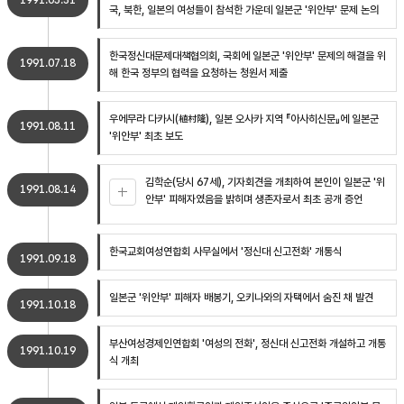
1991.05.31
국, 북한, 일본의 여성들이 참석한 가운데 일본군 '위안부' 문제 논의
한국정신대문제대책협의회, 국회에 일본군 '위안부' 문제의 해결을 위
1991.07.18
해 한국 정부의 협력을 요청하는 청원서 제출
우에무라 다카시(植村隆), 일본 오사카 지역 『아사히신문』에 일본군
1991.08.11
'위안부' 최초 보도
김학순(당시 67세), 기자회견을 개최하여 본인이 일본군 '위
1991.08.14
안부' 피해자였음을 밝히며 생존자로서 최초 공개 증언
한국교회여성연합회 사무실에서 '정신대 신고전화' 개통식
1991.09.18
일본군 '위안부' 피해자 배봉기, 오키나와의 자택에서 숨진 채 발견
1991.10.18
부산여성경제인연합회 '여성의 전화', 정신대 신고전화 개설하고 개통
1991.10.19
식 개최