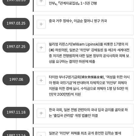
1997.03.20
안부』, 『관계자료집성』 1~3권 간행
중국 거주 정재수, 이금순 할머니 영구 귀국
1997.03.25
윌리엄 리핀스키(William Lipinski)를 비롯한 17명의 미
1997.07.25
(美) 하원의원, 일본군 '위안부' 강제동원 등 제2차 세계대전
중 저지른 전쟁범죄에 대한 일본 정부의 공식사죄와 피해 보
상을 요구하는 결의안 하원에 제출
타이완 부녀구원기금회(婦女救援基金會), '여성을 위한 아시
1997.08
아 평화 국민기금'에 반대하여 자체적으로 '위안부' 피해자
지원을 위한 경매 실시. 수익금으로 피해자 1명 당 50만 위
안(약 200만엔)씩 지원
한국 국회, 일본 전범 관련자의 국내 입국 금지를 골자로 하
1997.11.18
는 '출입국 관리법' 개정 법률안 의결
일본군 '위안부' 피해를 최초 공개 증언한 김학순 별세
1997.12.16