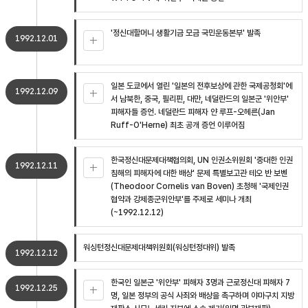
'정신대할머니 생활기금 모금 국민운동본부' 발족
1992.12.01
일본 도쿄에서 열린 '일본의 전후보상에 관한 국제공청회'에
1992.12.09
서 남북한, 중국, 필리핀, 대만, 네덜란드의 일본군 '위안부'
피해자들 증언. 네덜란드 피해자 얀 루프-오헤른(Jan
Ruff-O'Herne) 최초 공개 증언 이루어짐
한국정신대문제대책협의회, UN 인권소위원회 '중대한 인권
1992.12.11
침해의 피해자에 대한 배상' 문제 특별보고관 테오 반 보벤
(Theodoor Cornelis van Boven) 초청해 '국제인권
협약과 강제종군위안부'를 주제로 세미나 개최
(~1992.12.12)
워싱턴정신대문제대책위원회(워싱턴정대위) 발족
1992.12.12
한국인 일본군 '위안부' 피해자 3명과 근로정신대 피해자 7
1992.12.25
명, 일본 정부의 공식 사죄와 배상을 촉구하며 야마구치 지방