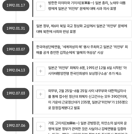
방한한 미야자와 기이치(宮澤喜一) 일본 총리, 노태우 대통
1992.01.17
령에게 일본군 '위안부' 문제에 대해 사과 의사 표명
일본 정부, 제6차 북일 국교 정상화 교섭에서 일본군 '위안부' 문제에
1992.01.31
대해 북한에 사죄와 반성 표명
한국여성단체연합, '세계여성의 해' 행사 주최하고 일본군 '위안부' 피
1992.03.07
해를 공개 증언한 김학순에게 '올해의 여성상' 시상
일본군 '위안부' 피해자 6명, 1991년 12월 6일 시작된 '아
1992.04.13
시아태평양전쟁 한국인희생자 보상청구소송' 추가 제소
외무부, 2월 25일~6월 25일 사이 내무부와 대한적십자사
1992.07.03
를 통해 접수된 정신대 피해자 신고건수는 모두 390건이며,
이 가운데 근로정신대가 235명, 일본군'위안부'가 155명으
로 잠정집계됐다고 발표
가토 고이치((加藤紘一) 일본 관방장관, 위안소의 설치와 운
1992.07.06
영에 일본 정부가 관여한 것은 사실이나 강제연행을 입증하