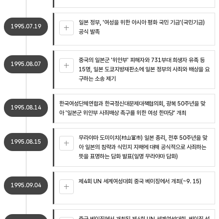
일본 정부, '여성을 위한 아시아 평화 국민 기금'(국민기금)
1995.07.19
공식 발족
중국의 일본군 '위안부' 피해자와 731부대 희생자 유족 등
1995.08.07
15명, 일본 도쿄지방재판소에 일본 정부의 사죄와 배상을 요
구하는 소송 제기
한국여성단체연합과 한국정신대문제대책협의회, 광복 50주년을 맞
1995.08.14
아 '일본군 위안부 사죄배상 촉구를 위한 여성 한마당' 개최
무라야마 도미이치(村山富市) 일본 총리, 전후 50주년을 맞
1995.08.15
아 일본의 침략과 식민지 지배에 대해 공식적으로 사죄하는
뜻을 표명하는 담화 발표(일명 무라야마 담화)
제4회 UN 세계여성대회 중국 베이징에서 개최(~9. 15)
1995.09.04