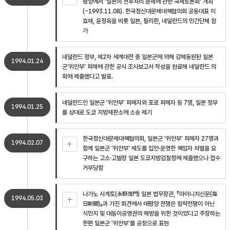
평양에서 '일본의 전후처리 문제에 관한 국제토론회' 개최
(~1993.11.08). 한국정신대문제대책협의회 공동대표 이
효재, 윤정옥을 비롯 일본, 필리핀, 네덜란드의 민간단체 참
가
네덜란드 정부, 제2차 세계대전 중 일본군에 의해 강제동원된 일본
1994.01.24
군'위안부' 피해에 관한 공식 조사보고서 작성을 완료해 네덜란드 의
회에 제출했다고 발표.
네덜란드인 일본군 '위안부' 피해자와 포로 피해자 등 7명, 일본 정부
1994.01.25
를 상대로 도쿄 지방재판소에 소송 제기
한국정신대문제대책협의회, 일본군 '위안부' 피해자 27명과
1994.02.07
함께 일본군 '위안부' 제도를 입안·운영한 책임자 처벌을 요
구하는 고소·고발장 일본 도쿄지방검찰청에 제출했으나 접수
거부당함
나가노 시게토(永野茂門) 일본 법무장관, 『마이니치신문(毎
1994.05.03
日新聞)』과 가진 회견에서 태평양 전쟁은 침략전쟁이 아닌
식민지 및 대동아공영권의 해방을 위한 것이었다고 주장하는
한편 일본군 '위안부'를 공창으로 표현