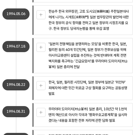
한승주 한국 외무장관, 고토 도시오(後藤利雄) 주한일본대사
1994.05.06
에게 나가노 시게토(永野茂門) 일본 법무장관의 발언에 대한
한국 정부의 공식 항의를 전하고 일본 정부의 시정조치를 요
구. 한국 정부도 당국자논평을 통해 유감 표명
'일본의 전쟁책임을 분명히하는 모임'을 비롯한 한국, 일본,
1994.07.18
필리핀 등의 40개 민간단체, 일본 정부가 전후보상을 위해
아시아교류센터 설립을 추진하는 것에 반대하며 계획 전면
백지화를 촉구하는 '긴급요망서'를 무라야마 도미이치(村山
富市) 일본 총리에 전달
한국, 일본, 필리핀 시민단체, 일본 정부에 일본군 '위안부'
1994.08.22
피해자에 대한 민간 위로금 구상 철회를 요구하는 공동성명
발표
무라야마 도미이치(村山富市) 일본 총리, 10년간 약 1천억
1994.08.31
엔의 예산으로 아시아 각국과 '평화우호교류계획'을 실시하
겠다는 내용을 포함한 전후 처리에 관한 담화 발표