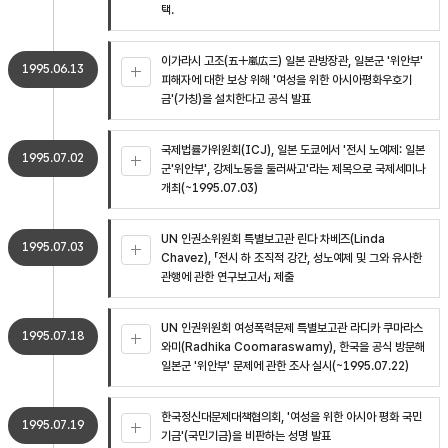
택.
이가라시 고조(五十嵐広三) 일본 관방장관, 일본군 '위안부'
1995.06.13
피해자에 대한 보상 위해 '여성을 위한 아시아평화우호기
금'(가칭)을 설치한다고 공식 발표
국제법률가위원회(ICJ), 일본 도쿄에서 '전시 노예제: 일본
1995.07.02
군'위안부', 강제노동을 둘러싸고'라는 제목으로 국제세미나
개최(~1995.07.03)
UN 인권소위원회 특별보고관 린다 차베즈(Linda
1995.07.03
Chavez), 「전시 하 조직적 강간, 성노예제 및 그와 유사한
관행에 관한 연구보고서」 제출
UN 인권위원회 여성폭력문제 특별보고관 라디카 쿠마라스
1995.07.18
와미(Radhika Coomaraswamy), 한국을 공식 방문해
일본군 '위안부' 문제에 관한 조사 실시(~1995.07.22)
한국정신대문제대책협의회, '여성을 위한 아시아 평화 국민
1995.07.19
기금'(국민기금)을 비판하는 성명 발표