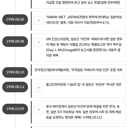
지급할 것을 명령하며 원고 일부 승소 판결(일명 관부재판)
'VAWW-NET JAPAN(전쟁과 폭력에 반대하는 일본여성
1998.06.06
네트워크)' 발족. 대표 마쓰이 야요리(松井やより).
UN 인권소위원회, 일본군 '위안부' 피해자에 대한 일본 정부
1998.08.08
의 배상 및 책임자 처벌을 권고하는 특별보고관 게이 맥두걸
(Gay J. McDougall)의 보고서를 환영한다는 내용의 결
의문 채택
한국정신대문제대책협의회, '무력갈등 아래서의 여성 인권' 포럼 개최
1998.08.10
불교인권위원회 '나눔의 집' 내 일본군 '위안부' 역사관 개관
1998.08.14
중국 베이징에서 일본군'위안부'문제 해결을 위한 한국, 북
1998.10.09
한, 일본 3자 여성회담 개최. 일본 정부에 사죄 및 피해 배상
등을 요청하는 항의문 채택(~1998.10.11)