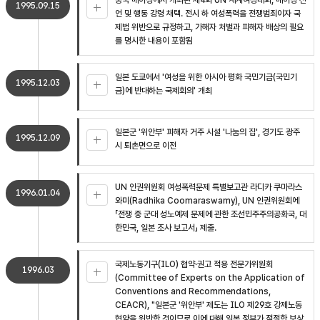
중국 베이징에서 개최된 제4회 UN 세계여성대회, 베이징 선
1995.09.15
언 및 행동 강령 채택. 전시 하 여성폭력을 전쟁범죄이자 국
제법 위반으로 규정하고, 가해자 처벌과 피해자 배상의 필요
를 명시한 내용이 포함됨
일본 도쿄에서 '여성을 위한 아시아 평화 국민기금(국민기
1995.12.03
금)에 반대하는 국제회의' 개최
일본군 '위안부' 피해자 거주 시설 '나눔의 집', 경기도 광주
1995.12.09
시 퇴촌면으로 이전
UN 인권위원회 여성폭력문제 특별보고관 라디카 쿠마라스
1996.01.04
와미(Radhika Coomaraswamy), UN 인권위원회에
「전쟁 중 군대 성노예제 문제에 관한 조선민주주의공화국, 대
한민국, 일본 조사 보고서」 제출.
국제노동기구(ILO) 협약·권고 적용 전문가위원회
1996.03
(Committee of Experts on the Application of
Conventions and Recommendations,
CEACR), "일본군 '위안부' 제도는 ILO 제29호 강제노동
협약을 위반한 것이므로 이에 대해 일본 정부가 적절한 보상