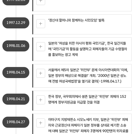
'정신대 할머니와 함께하는 시민모임' 발족
1997.12.29
일본의 '여성을 위한 아시아 평화 국민기금', 한국 일간지들
1998.01.06
에 '국민기금'의 활동을 설명하고 피해자들의 기금 수령절차
를 홍보하는 광고 게재
서울에서 제5차 일본군 '위안부' 문제 아시아연대회의 '이제,
1998.04.15
일본 정부의 배상으로 해결을!' 개최. '2000년 일본군 성노
예 전범 여성국제법정'을 열기로 결의(~1998.04.17.)
한국 정부, 국무회의에서 생존 일본군 '위안부' 피해자 152
1998.04.21
명에게 정부지원금을 지급할 것을 의결
야마구치 지방재판소 시모노세키 지부, 일본군 '위안부' 피해
1998.04.27
자와 근로정신대 피해자가 일본 정부를 상대로 제기한 소송
에 대해 일본군 '위안부' 피해자 3명에게 90만엔의 위자료를