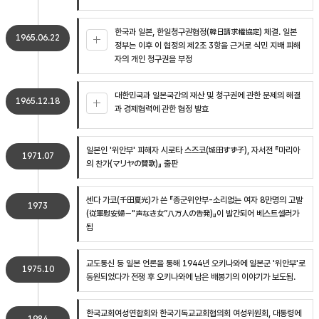
한국과 일본, 한일청구권협정(韓日請求權協定) 체결. 일본
1965.06.22
정부는 이후 이 협정의 제2조 3항을 근거로 식민 지배 피해
자의 개인 청구권을 부정
대한민국과 일본국간의 재산 및 청구권에 관한 문제의 해결
1965.12.18
과 경제협력에 관한 협정 발효
일본인 '위안부' 피해자 시로타 스즈코(城田すず子), 자서전 『마리아
1971.07
의 찬가(マリヤの賛歌)』 출판
센다 가코(千田夏光)가 쓴 『종군위안부-소리없는 여자 8만명의 고발
1973
(従軍慰安婦－"声なき女”八万人の告発)』이 발간되어 베스트셀러가
됨
교도통신 등 일본 언론을 통해 1944년 오키나와에 일본군 '위안부'로
1975.10
동원되었다가 전쟁 후 오키나와에 남은 배봉기의 이야기가 보도됨.
한국교회여성연합회와 한국기독교교회협의회 여성위원회, 대통령에