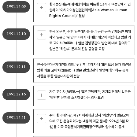
한국정신대문제대책협의회를 비롯한 13개국 여성단체가 연
1991.12.09
합하여 '아시아여성인권협의회(Asia Women Human
Rights Council)' 결성
한국 외무부, 주한 일본대사를 불러 군인·군속 강제동원 피해
1991.12.10
자와 일본군 '위안부'피해자에 대한 배상이 어렵다고 밝힌 가
토 고이치(加藤紘一) 일본 관방장관의 발언에 대해 항의하고
일본군 '위안부' 문제의 진상 규명을 요청
한국정신대문제대책협의회, '위안부' 피해자에 대한 보상 불가 의견을
1991.12.11
밝힌 가토 고이치(加藤紘一) 일본 관방장관의 발언에 항의하는 공개
서한을 주한 일본대사관에 전달
가토 고이치(加藤紘一) 일본 관방장관, 기자회견에서 일본군
1991.12.16
'위안부' 문제를 조사하겠다는 의사 표명
주미 한국대사관, 제2차세계대전 당시 '위안부'가 일본군에
1991.12.21
의해 모집·운영되었다는 내용의 미군 문서(1994년 8월 작
성)를 미국 국립문서기록관리청으로부터 입수하여 공개