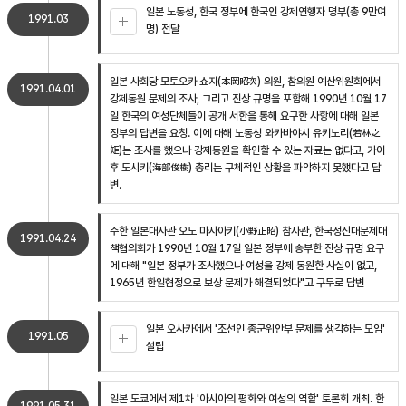
일본 노동성, 한국 정부에 한국인 강제연행자 명부(총 9만여
1991.03
명) 전달
일본 사회당 모토오카 쇼지(本岡昭次) 의원, 참의원 예산위원회에서
1991.04.01
강제동원 문제의 조사, 그리고 진상 규명을 포함해 1990년 10월 17
일 한국의 여성단체들이 공개 서한을 통해 요구한 사항에 대해 일본
정부의 답변을 요청. 이에 대해 노동성 와카바야시 유키노리(若林之
矩)는 조사를 했으나 강제동원을 확인할 수 있는 자료는 없다고, 가이
후 도시키(海部俊樹) 총리는 구체적인 상황을 파악하지 못했다고 답
변.
주한 일본대사관 오노 마사아키(小野正昭) 참사관, 한국정신대문제대
1991.04.24
책협의회가 1990년 10월 17일 일본 정부에 송부한 진상 규명 요구
에 대해 "일본 정부가 조사했으나 여성을 강제 동원한 사실이 없고,
1965년 한일협정으로 보상 문제가 해결되었다"고 구두로 답변
일본 오사카에서 '조선인 종군위안부 문제를 생각하는 모임'
1991.05
설립
일본 도쿄에서 제1차 '아시아의 평화와 여성의 역할' 토론회 개최. 한