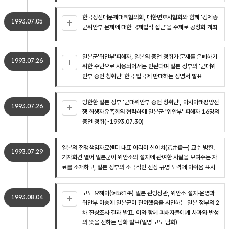
한국정신대문제대책협의회, 대한변호사협회와 함께 '강제종
1993.07.05
군위안부 문제에 대한 국제법적 접근'을 주제로 공청회 개최
일본군'위안부'피해자, 일본의 증언 청취가 문제를 은폐하기
1993.07.26
위한 수단으로 사용되어서는 안된다며 일본 정부의 '군대위
안부 증언 청취단' 한국 입국에 반대하는 성명서 발표
방한한 일본 정부 '군대위안부 증언 청취단', 아시아태평양전
1993.07.26
쟁 희생자유족회의 협력하에 일본군 '위안부' 피해자 16명의
증언 청취(~1993.07.30)
일본의 전쟁책임자료센터 대표 아라이 신이치(荒井信一) 교수 방한.
1993.07.29
기자회견 열어 일본군이 위안소의 설치에 관여한 사실을 보여주는 자
료를 소개하고, 일본 정부의 소극적인 진상 규명 노력에 아쉬움 표시
고노 요헤이(河野洋平) 일본 관방장관, 위안소 설치·운영과
1993.08.04
위안부 이송에 일본군이 관여했음을 시인하는 일본 정부의 2
차 진상조사 결과 발표. 이와 함께 피해자들에게 사과와 반성
의 뜻을 전하는 담화 발표(일명 고노 담화)