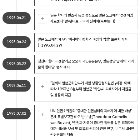
일본 학자와 변호사 등을 중심으로 일본 도쿄에서 '전쟁책임
1993.04.21
자료센터' 발족(대표 아라이 신이치(荒井信一))
일본 도쿄에서 제4차 '아시아의 평화와 여성의 역할' 토론회 개최
1993.04.24
(~1993.04.29)
정신대 할머니 생활기금 모으기 국민운동본부, 명동성당 앞에서 '거리
1993.05.22
문화 한마당' 행사 개최
「일제하 일본군위안부에 대한 생활안정지원법 」제정. 이에
1993.06.11
따라 1993년 8월부터 일본군 '위안부' 피해자에게 지원금
및 생활비 지급
UN 인권소위원회 '중대한 인권침해의 피해자에 대한 배상'
1993.07.02
문제 특별보고관 테오 반 보벤(Theodoor Cornelis
van Boven), 「인권과 자유에 중대한 침해를 입은 피해자에
대한 배상과 보상 및 회복의 권리에 관한 연구」 보고서 UN인
권위원회에 제출