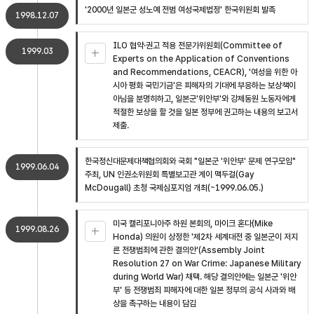
'2000년 일본군 성노예 전범 여성국제법정' 한국위원회 발족
1998.12.07
ILO 협약·권고 적용 전문가위원회(Committee of
1999.03
Experts on the Application of Conventions
and Recommendations, CEACR), '여성을 위한 아
시아 평화 국민기금'은 피해자의 기대에 부응하는 보상책이
아님을 분명히하고, 일본군'위안부'와 강제동원 노동자에게
적절한 보상을 할 것을 일본 정부에 권고하는 내용의 보고서
제출.
한국정신대문제대책협의회와 국회 "일본군 '위안부' 문제 연구모임"
1999.06.04
주최, UN 인권소위원회 특별보고관 게이 맥두걸(Gay
McDougall) 초청 국제심포지엄 개최(~1999.06.05.)
미국 캘리포니아주 하원 본회의, 마이크 혼다(Mike
1999.08.26
Honda) 의원이 상정한 '제2차 세계대전 중 일본군이 저지
른 전쟁범죄에 관한 결의안'(Assembly Joint
Resolution 27 on War Crime: Japanese Military
during World War) 채택. 해당 결의안에는 일본군 '위안
부' 등 전쟁범죄 피해자에 대한 일본 정부의 공식 사과와 배
상을 촉구하는 내용이 담김