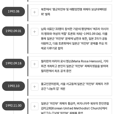
북한에서 '종군위안부 및 태평양전쟁 피해자 보상대책위원
1992.08
회' 발족
남측 대표단 30명이 참석한 가운데 평양에서 '제3차 아시아
1992.09.01
의 평화와 여성의 역할' 토론회 개최(~1992.09.06). 이를
통해 일본군 '위안부' 문제에 남한과 북한, 일본 3자가 공동
대응하고, 다음 토론회에서 일본군 '위안부' 문제를 주요 의
제로 다루기로 합의
필리핀의 마리아 로사 헨슨(Maria Rosa Henson), 기자
1992.09.18
회견 개최하고 본인이 일본군 '위안부' 피해자였음을 밝히며
필리핀에서 최초 공개 증언
불교인권위원회, 서울 서교동에 일본군 '위안부' 피해자 거주
1992.10
공간 '나눔의 집' 개원
일본군 '위안부' 피해자 황금주, 버지니아주 북부의 한인연합
1992.11.00
감리교회(Korean United Methodist Church)에서
WTTG-TV에 '위안부' 피해를 증언