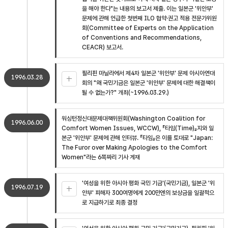
을 해야 한다"는 내용의 보고서 제출. 이는 일본군 '위안부'
문제에 관해 언급한 첫번째 ILO 협약·권고 적용 전문가위원
회(Committee of Experts on the Application
of Conventions and Recommendations,
CEACR) 보고서.
필리핀 마닐라에서 제4차 일본군 '위안부' 문제 아시아연대
1996.03.28
회의 "왜 국민기금은 일본군 '위안부' 문제에 대한 해결책이
될 수 없는가?" 개최(~1996.03.29.)
워싱턴정신대문제대책위원회(Washington Coalition for
1996.06.00
Comfort Women Issues, WCCW), 『타임(Time)』지와 일
본군 '위안부' 문제에 관해 인터뷰. 『타임』은 이를 토대로 "Japan:
The Furor over Making Apologies to the Comfort
Women"라는 6쪽짜리 기사 게재
'여성을 위한 아시아 평화 국민 기금'(국민기금), 일본군 '위
1996.07.19
안부' 피해자 300여명에게 200만엔의 보상금을 일괄적으
로 지급하기로 최종 결정