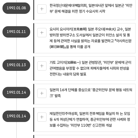
한국정신대문제대책협의회, 일본대사관 앞에서 일본군 '위안
1992.01.08
부' 문제 해결을 위한 정기 수요시위 시작
요시미 요시아키(吉見義明) 일본 주오대(中央大) 교수, 일본
1992.01.11
방위청 방위연구소 도서실에서 일본군이 위안소 설치 및 통
제 등에 관여한 사실을 밝히는 자료를 발견하고 『아사히신문
(朝日新聞)』을 통해 이를 공개
가토 고이치(加藤紘一) 일본 관방장관, '위안부' 문제에 군이
1992.01.13
관여했음을 부정할 수 없으며 피해자들에게 사죄와 반성을
전한다는 내용의 담화 발표
일본의 16개 단체를 중심으로 '종군위안부 문제 행동 네트워
1992.01.14
크' 발족
재일한인민주여성회, 일본의 전후책임을 확실히 하 는 모임
1992.01.14
등 4개 여성단체가 연합하여, 종군위안부에 관한 사례와 정
보를 수집하는 ‘위안부 110번’ 신고전화 개설