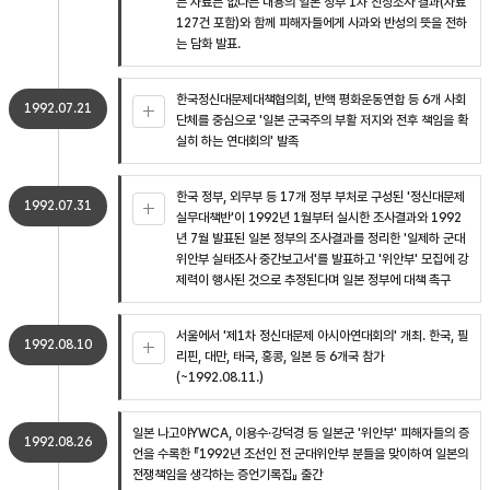
는 자료는 없다는 내용의 일본 정부 1차 진상조사 결과(자료
127건 포함)와 함께 피해자들에게 사과와 반성의 뜻을 전하
는 담화 발표.
한국정신대문제대책협의회, 반핵 평화운동연합 등 6개 사회
1992.07.21
단체를 중심으로 '일본 군국주의 부활 저지와 전후 책임을 확
실히 하는 연대회의' 발족
한국 정부, 외무부 등 17개 정부 부처로 구성된 '정신대문제
1992.07.31
실무대책반'이 1992년 1월부터 실시한 조사결과와 1992
년 7월 발표된 일본 정부의 조사결과를 정리한 '일제하 군대
위안부 실태조사 중간보고서'를 발표하고 '위안부' 모집에 강
제력이 행사된 것으로 추정된다며 일본 정부에 대책 촉구
서울에서 '제1차 정신대문제 아시아연대회의' 개최. 한국, 필
1992.08.10
리핀, 대만, 태국, 홍콩, 일본 등 6개국 참가
(~1992.08.11.)
일본 나고야YWCA, 이용수·강덕경 등 일본군 '위안부' 피해자들의 증
1992.08.26
언을 수록한 『1992년 조선인 전 군대위안부 분들을 맞이하여 일본의
전쟁책임을 생각하는 증언기록집』 출간