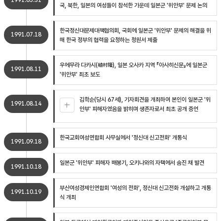
1991.05.31
국, 북한, 일본의 여성들이 참석한 가운데 일본군 '위안부' 문제 논의
한국정신대문제대책협의회, 국회에 일본군 '위안부' 문제의 해결을 위
1991.07.18
해 한국 정부의 협력을 요청하는 청원서 제출
우에무라 다카시(植村隆), 일본 오사카 지역 『아사히신문』에 일본군
1991.08.11
'위안부' 최초 보도
김학순(당시 67세), 기자회견을 개최하여 본인이 일본군 '위
1991.08.14
안부' 피해자였음을 밝히며 생존자로서 최초 공개 증언
한국교회여성연합회 사무실에서 '정신대 신고전화' 개통식
1991.09.18
일본군 '위안부' 피해자 배봉기, 오키나와의 자택에서 숨진 채 발견
1991.10.18
부산여성경제인연합회 '여성의 전화', 정신대 신고전화 개설하고 개통
1991.10.19
식 개최