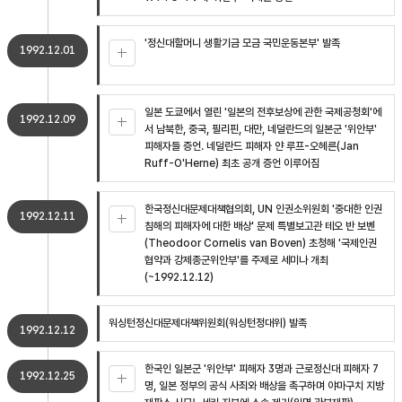
'정신대할머니 생활기금 모금 국민운동본부' 발족
1992.12.01
일본 도쿄에서 열린 '일본의 전후보상에 관한 국제공청회'에
1992.12.09
서 남북한, 중국, 필리핀, 대만, 네덜란드의 일본군 '위안부'
피해자들 증언. 네덜란드 피해자 얀 루프-오헤른(Jan
Ruff-O'Herne) 최초 공개 증언 이루어짐
한국정신대문제대책협의회, UN 인권소위원회 '중대한 인권
1992.12.11
침해의 피해자에 대한 배상' 문제 특별보고관 테오 반 보벤
(Theodoor Cornelis van Boven) 초청해 '국제인권
협약과 강제종군위안부'를 주제로 세미나 개최
(~1992.12.12)
워싱턴정신대문제대책위원회(워싱턴정대위) 발족
1992.12.12
한국인 일본군 '위안부' 피해자 3명과 근로정신대 피해자 7
1992.12.25
명, 일본 정부의 공식 사죄와 배상을 촉구하며 야마구치 지방