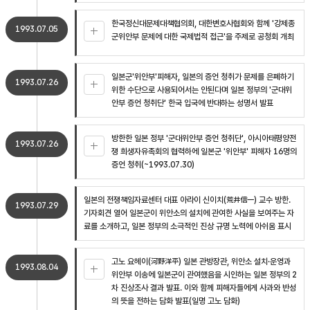
한국정신대문제대책협의회, 대한변호사협회와 함께 '강제종
1993.07.05
군위안부 문제에 대한 국제법적 접근'을 주제로 공청회 개최
일본군'위안부'피해자, 일본의 증언 청취가 문제를 은폐하기
1993.07.26
위한 수단으로 사용되어서는 안된다며 일본 정부의 '군대위
안부 증언 청취단' 한국 입국에 반대하는 성명서 발표
방한한 일본 정부 '군대위안부 증언 청취단', 아시아태평양전
1993.07.26
쟁 희생자유족회의 협력하에 일본군 '위안부' 피해자 16명의
증언 청취(~1993.07.30)
일본의 전쟁책임자료센터 대표 아라이 신이치(荒井信一) 교수 방한.
1993.07.29
기자회견 열어 일본군이 위안소의 설치에 관여한 사실을 보여주는 자
료를 소개하고, 일본 정부의 소극적인 진상 규명 노력에 아쉬움 표시
고노 요헤이(河野洋平) 일본 관방장관, 위안소 설치·운영과
1993.08.04
위안부 이송에 일본군이 관여했음을 시인하는 일본 정부의 2
차 진상조사 결과 발표. 이와 함께 피해자들에게 사과와 반성
의 뜻을 전하는 담화 발표(일명 고노 담화)