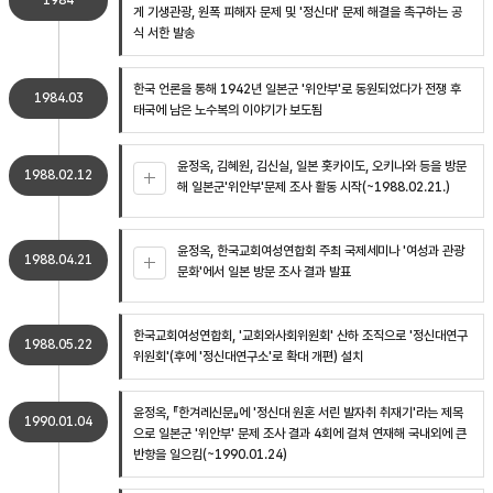
1984
게 기생관광, 원폭 피해자 문제 및 '정신대' 문제 해결을 촉구하는 공
식 서한 발송
한국 언론을 통해 1942년 일본군 '위안부'로 동원되었다가 전쟁 후
1984.03
태국에 남은 노수복의 이야기가 보도됨
윤정옥, 김혜원, 김신실, 일본 홋카이도, 오키나와 등을 방문
1988.02.12
해 일본군'위안부'문제 조사 활동 시작(~1988.02.21.)
윤정옥, 한국교회여성연합회 주최 국제세미나 '여성과 관광
1988.04.21
문화'에서 일본 방문 조사 결과 발표
한국교회여성연합회, '교회와사회위원회' 산하 조직으로 '정신대연구
1988.05.22
위원회'(후에 '정신대연구소'로 확대 개편) 설치
윤정옥, 『한겨레신문』에 '정신대 원혼 서린 발자취 취재기'라는 제목
1990.01.04
으로 일본군 '위안부' 문제 조사 결과 4회에 걸쳐 연재해 국내외에 큰
반향을 일으킴(~1990.01.24)