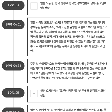
일본 노동성, 한국 정부에 한국인 강제연행자 명부(총 9만여
1991.03
명) 전달
일본 사회당 모토오카 쇼지(本岡昭次) 의원, 참의원 예산위원회에서
1991.04.01
강제동원 문제의 조사, 그리고 진상 규명을 포함해 1990년 10월 17
일 한국의 여성단체들이 공개 서한을 통해 요구한 사항에 대해 일본
정부의 답변을 요청. 이에 대해 노동성 와카바야시 유키노리(若林之
矩)는 조사를 했으나 강제동원을 확인할 수 있는 자료는 없다고, 가이
후 도시키(海部俊樹) 총리는 구체적인 상황을 파악하지 못했다고 답
변.
주한 일본대사관 오노 마사아키(小野正昭) 참사관, 한국정신대문제대
1991.04.24
책협의회가 1990년 10월 17일 일본 정부에 송부한 진상 규명 요구
에 대해 "일본 정부가 조사했으나 여성을 강제 동원한 사실이 없고,
1965년 한일협정으로 보상 문제가 해결되었다"고 구두로 답변
일본 오사카에서 '조선인 종군위안부 문제를 생각하는 모임'
1991.05
설립
일본 도쿄에서 제1차 '아시아의 평화와 여성의 역할' 토론회 개최. 한