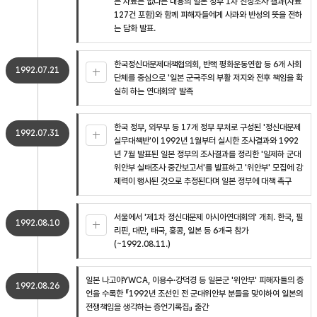
는 자료는 없다는 내용의 일본 정부 1차 진상조사 결과(자료
127건 포함)와 함께 피해자들에게 사과와 반성의 뜻을 전하
는 담화 발표.
한국정신대문제대책협의회, 반핵 평화운동연합 등 6개 사회
1992.07.21
단체를 중심으로 '일본 군국주의 부활 저지와 전후 책임을 확
실히 하는 연대회의' 발족
한국 정부, 외무부 등 17개 정부 부처로 구성된 '정신대문제
1992.07.31
실무대책반'이 1992년 1월부터 실시한 조사결과와 1992
년 7월 발표된 일본 정부의 조사결과를 정리한 '일제하 군대
위안부 실태조사 중간보고서'를 발표하고 '위안부' 모집에 강
제력이 행사된 것으로 추정된다며 일본 정부에 대책 촉구
서울에서 '제1차 정신대문제 아시아연대회의' 개최. 한국, 필
1992.08.10
리핀, 대만, 태국, 홍콩, 일본 등 6개국 참가
(~1992.08.11.)
일본 나고야YWCA, 이용수·강덕경 등 일본군 '위안부' 피해자들의 증
1992.08.26
언을 수록한 『1992년 조선인 전 군대위안부 분들을 맞이하여 일본의
전쟁책임을 생각하는 증언기록집』 출간