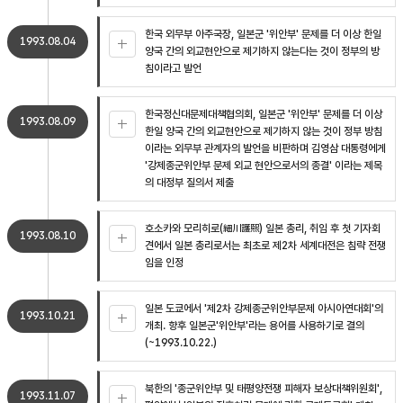
한국 외무부 아주국장, 일본군 '위안부' 문제를 더 이상 한일
1993.08.04
양국 간의 외교현안으로 제기하지 않는다는 것이 정부의 방
침이라고 발언
한국정신대문제대책협의회, 일본군 '위안부' 문제를 더 이상
1993.08.09
한일 양국 간의 외교현안으로 제기하지 않는 것이 정부 방침
이라는 외무부 관계자의 발언을 비판하며 김영삼 대통령에게
'강제종군위안부 문제 외교 현안으로서의 종결' 이라는 제목
의 대정부 질의서 제출
호소카와 모리히로(細川護煕) 일본 총리, 취임 후 첫 기자회
1993.08.10
견에서 일본 총리로서는 최초로 제2차 세계대전은 침략 전쟁
임을 인정
일본 도쿄에서 '제2차 강제종군위안부문제 아시아연대회'의
1993.10.21
개최. 향후 일본군'위안부'라는 용어를 사용하기로 결의
(~1993.10.22.)
북한의 '종군위안부 및 태평양전쟁 피해자 보상대책위원회',
1993.11.07