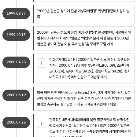
'2000년 일본군 성노예 전범 여성국제법정' 학생법정준비위원회 발
1999.09.27
족
2000년 '일본군 성노예 전범 여성국제법정' 한국위원회, 서울에서 열
1999.10.13
린 NGO 세계대회에서 "일본군 '위안부' 문제 해결 운동과 2000년
일본군 성노예 전범 여성 국제 법정"을 주제로 포럼 개최
이화여자대학교에서 2000년 일본군 성노예 전범 학생법정
2000.04.28
개최(~2000.04.29.) 이후 부산대학교(05.09), 조선대학
교(05.19), 동아대학교(09.26), 창원대학교(09.28), 경희
대학교(10.12)에서 잇달아 모의법정 개최
미국 하원 레인 에번스(Lane Evans) 의원, 2차 세계대전 당시 일본
2000.06.19
군이 저지른 전쟁범죄에 대한 일본 정부의 공식 사죄와 피해자에 대한
보상을 촉구하는 결의안을 미 하원 국제관계위원회에 제출
한국정신대문제대책협의회와 북한 종군위안부 및 태평양전
2000.07.28
쟁 희생자위원회, 필리핀 마닐라에서 열린 '2000년 일본군
성노예 전범 여성국제법정' 국제실행위원회 정기회의에서 남