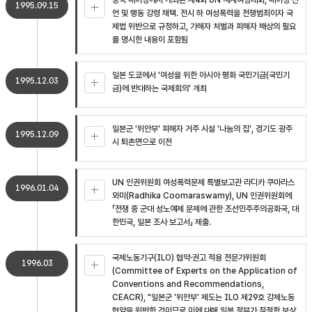
중국 베이징에서 개최된 제4회 UN 세계여성대회, 베이징 선
1995.09.15
언 및 행동 강령 채택. 전시 하 여성폭력을 전쟁범죄이자 국
제법 위반으로 규정하고, 가해자 처벌과 피해자 배상의 필요
를 명시한 내용이 포함됨
일본 도쿄에서 '여성을 위한 아시아 평화 국민기금(국민기
1995.12.03
금)에 반대하는 국제회의' 개최
일본군 '위안부' 피해자 거주 시설 '나눔의 집', 경기도 광주
1995.12.09
시 퇴촌면으로 이전
UN 인권위원회 여성폭력문제 특별보고관 라디카 쿠마라스
1996.01.04
와미(Radhika Coomaraswamy), UN 인권위원회에
「전쟁 중 군대 성노예제 문제에 관한 조선민주주의공화국, 대
한민국, 일본 조사 보고서」 제출.
국제노동기구(ILO) 협약·권고 적용 전문가위원회
1996.03
(Committee of Experts on the Application of
Conventions and Recommendations,
CEACR), "일본군 '위안부' 제도는 ILO 제29호 강제노동
협약을 위반한 것이므로 이에 대해 일본 정부가 적절한 보상