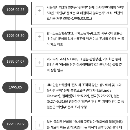
서울에서 제3차 일본군 '위안부' 문제 아시아연대회의 "전후
1995.02.27
50년, '위안부' 문제는 왜 해결되지 않았는가" 개최. 민간위
로기금 거부 결의(~1995.03.01.)
한국노동조합총연맹, 국제노동기구(ILO) 사무국에 일본군
1995.03.20
'위안부' 문제의 강제노동조약 위반 여부 조사를 요청하는 공
식 제소 제출
이가라시 고조(五十嵐広三) 일본 관방장관, 기자회견 통해
1995.04.07
민간기금 '여성을 위한 아시아평화우호기금'(가칭) 설립 준
비 상황 발표
UN 인권소위원회 '전시 하 조직적 강간, 성노예제 및 그와
1995.05
유사한 관행' 문제 특별보고관 린다 차베즈(Linda
Chavez), 필리핀(5.19~5.22), 한국(5.23~27), 일본
(5.27~5.31)을 방문하여 일본군 '위안부' 피해자 인터뷰 등
일본군 '위안부' 문제 조사 수행
일본 중의원 본회의, '역사를 교훈삼아 평화에의 결의(決意)
1995.06.09
를 새로이 하는 결의(決議)'라는 제목의 전후 50년 결의 채