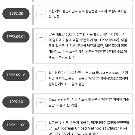
북한에서 '종군위안부 및 태평양전쟁 피해자 보상대책위원
1992.08
회' 발족
남측 대표단 30명이 참석한 가운데 평양에서 '제3차 아시아
1992.09.01
의 평화와 여성의 역할' 토론회 개최(~1992.09.06). 이를
통해 일본군 '위안부' 문제에 남한과 북한, 일본 3자가 공동
대응하고, 다음 토론회에서 일본군 '위안부' 문제를 주요 의
제로 다루기로 합의
필리핀의 마리아 로사 헨슨(Maria Rosa Henson), 기자
1992.09.18
회견 개최하고 본인이 일본군 '위안부' 피해자였음을 밝히며
필리핀에서 최초 공개 증언
불교인권위원회, 서울 서교동에 일본군 '위안부' 피해자 거주
1992.10
공간 '나눔의 집' 개원
일본군 '위안부' 피해자 황금주, 버지니아주 북부의 한인연합
1992.11.00
감리교회(Korean United Methodist Church)에서
WTTG-TV에 '위안부' 피해를 증언