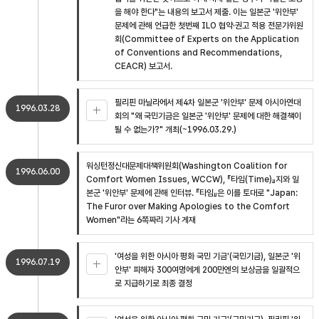
을 해야 한다"는 내용의 보고서 제출. 이는 일본군 '위안부'
문제에 관해 언급한 첫번째 ILO 협약·권고 적용 전문가위원
회(Committee of Experts on the Application
of Conventions and Recommendations,
CEACR) 보고서.
필리핀 마닐라에서 제4차 일본군 '위안부' 문제 아시아연대
1996.03.28
회의 "왜 국민기금은 일본군 '위안부' 문제에 대한 해결책이
될 수 없는가?" 개최(~1996.03.29.)
워싱턴정신대문제대책위원회(Washington Coalition for
1996.06.00
Comfort Women Issues, WCCW), 『타임(Time)』지와 일
본군 '위안부' 문제에 관해 인터뷰. 『타임』은 이를 토대로 "Japan:
The Furor over Making Apologies to the Comfort
Women"라는 6쪽짜리 기사 게재
'여성을 위한 아시아 평화 국민 기금'(국민기금), 일본군 '위
1996.07.19
안부' 피해자 300여명에게 200만엔의 보상금을 일괄적으
로 지급하기로 최종 결정