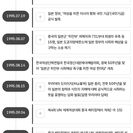
일본 정부, '여성을 위한 아시아 평화 국민 기금'(국민기금)
1995.07.19
공식 발족
중국의 일본군 '위안부' 피해자와 731부대 희생자 유족 등
1995.08.07
15명, 일본 도쿄지방재판소에 일본 정부의 사죄와 배상을 요
구하는 소송 제기
한국여성단체연합과 한국정신대문제대책협의회, 광복 50주년을 맞
1995.08.14
아 '일본군 위안부 사죄배상 촉구를 위한 여성 한마당' 개최
무라야마 도미이치(村山富市) 일본 총리, 전후 50주년을 맞
1995.08.15
아 일본의 침략과 식민지 지배에 대해 공식적으로 사죄하는
뜻을 표명하는 담화 발표(일명 무라야마 담화)
제4회 UN 세계여성대회 중국 베이징에서 개최(~9. 15)
1995.09.04