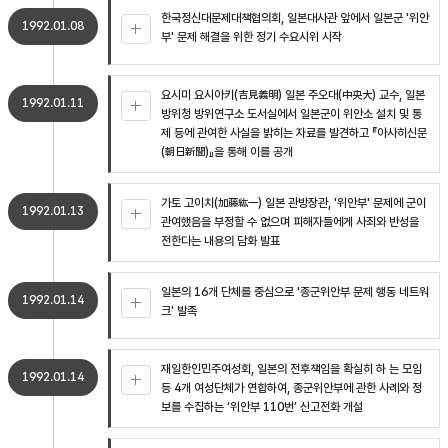
한국정신대문제대책협의회, 일본대사관 앞에서 일본군 '위안
1992.01.08
부' 문제 해결을 위한 정기 수요시위 시작
요시미 요시아키(吉見義明) 일본 주오대(中央大) 교수, 일본
1992.01.11
방위청 방위연구소 도서실에서 일본군이 위안소 설치 및 통
제 등에 관여한 사실을 밝히는 자료를 발견하고 『아사히신문
(朝日新聞)』을 통해 이를 공개
가토 고이치(加藤紘一) 일본 관방장관, '위안부' 문제에 군이
1992.01.13
관여했음을 부정할 수 없으며 피해자들에게 사죄와 반성을
전한다는 내용의 담화 발표
일본의 16개 단체를 중심으로 '종군위안부 문제 행동 네트워
1992.01.14
크' 발족
재일한인민주여성회, 일본의 전후책임을 확실히 하 는 모임
1992.01.14
등 4개 여성단체가 연합하여, 종군위안부에 관한 사례와 정
보를 수집하는 ‘위안부 110번’ 신고전화 개설