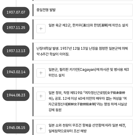
중일전쟁 발발
1937.07.07
일본 육군 제2군, 한커우(漢口)와 한양(漢陽)에 위안소 설치
1937.11.25
난징대학살 발생. 1937년 12월 13일 난징을 점령한 일본군에 의해
1937.12.13
약 6주간 학살이 이어짐.
일본군, 필리핀 카가얀(Cagayan)에 하사관 및 병사용 제3
1943.02.14
위안소 설치
일본 정부, 칙령 제519호 「여자정신근로령(女子挺身勤勞
1944.08.23
令)」 공포. 12세 이상 40세 미만의 배우자 없는 여성을 '여
자근로정신대(朝鮮女子勤勞挺身隊)'라는 명칭 하에 사실상
강제 동원
일본 쇼와 천왕이 무조건 항복을 선언함에 따라 일본 패전,
1945.08.15
일제침략으로부터 조선 해방