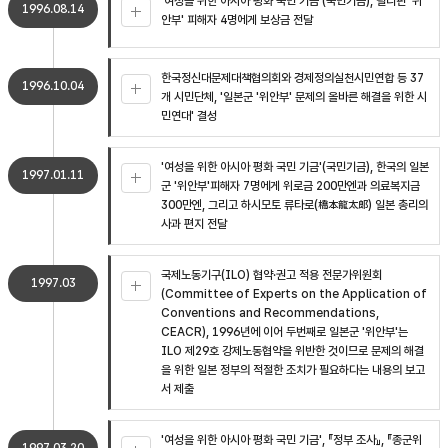
'여성을 위한 아시아 평화 국민 기금'(국민기금), 필리핀 '위
1996.08.14
안부' 피해자 4명에게 보상금 전달
한국정신대문제대책협의회와 경제정의실천시민연합 등 37
1996.10.04
개 시민단체, '일본군 '위안부' 문제의 올바른 해결을 위한 시
민연대' 결성
'여성을 위한 아시아 평화 국민 기금'(국민기금), 한국의 일본
1997.01.11
군 '위안부'피해자 7명에게 위로금 200만엔과 의료복지금
300만엔, 그리고 하시모토 류타로(橋本龍太郞) 일본 총리의
사과 편지 전달
국제노동기구(ILO) 협약·권고 적용 전문가위원회
1997.03
(Committee of Experts on the Application of
Conventions and Recommendations,
CEACR), 1996년에 이어 두번째로 일본군 '위안부'는
ILO 제29호 강제노동협약을 위반한 것이므로 문제의 해결
을 위한 일본 정부의 적절한 조치가 필요하다는 내용의 보고
서 제출
'여성을 위한 아시아 평화 국민 기금', 『정부 조사』, 『종군위