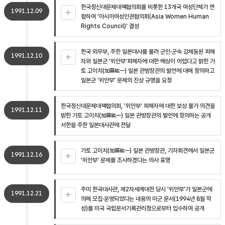
한국정신대문제대책협의회를 비롯한 13개국 여성단체가 연
1991.12.09
합하여 '아시아여성인권협의회(Asia Women Human
Rights Council)' 결성
한국 외무부, 주한 일본대사를 불러 군인·군속 강제동원 피해
1991.12.10
자와 일본군 '위안부'피해자에 대한 배상이 어렵다고 밝힌 가
토 고이치(加藤紘一) 일본 관방장관의 발언에 대해 항의하고
일본군 '위안부' 문제의 진상 규명을 요청
한국정신대문제대책협의회, '위안부' 피해자에 대한 보상 불가 의견을
1991.12.11
밝힌 가토 고이치(加藤紘一) 일본 관방장관의 발언에 항의하는 공개
서한을 주한 일본대사관에 전달
가토 고이치(加藤紘一) 일본 관방장관, 기자회견에서 일본군
1991.12.16
'위안부' 문제를 조사하겠다는 의사 표명
주미 한국대사관, 제2차세계대전 당시 '위안부'가 일본군에
1991.12.21
의해 모집·운영되었다는 내용의 미군 문서(1994년 8월 작
성)를 미국 국립문서기록관리청으로부터 입수하여 공개