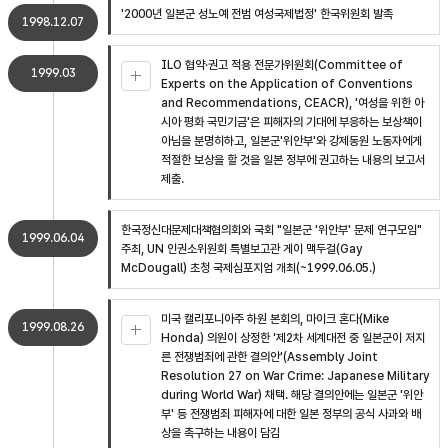
'2000년 일본군 성노예 전범 여성국제법정' 한국위원회 발족
1998.12.07
ILO 협약·권고 적용 전문가위원회(Committee of
1999.03
Experts on the Application of Conventions
and Recommendations, CEACR), '여성을 위한 아
시아 평화 국민기금'은 피해자의 기대에 부응하는 보상책이
아님을 분명히하고, 일본군'위안부'와 강제동원 노동자에게
적절한 보상을 할 것을 일본 정부에 권고하는 내용의 보고서
제출.
한국정신대문제대책협의회와 국회 "일본군 '위안부' 문제 연구모임"
1999.06.04
주최, UN 인권소위원회 특별보고관 게이 맥두걸(Gay
McDougall) 초청 국제심포지엄 개최(~1999.06.05.)
미국 캘리포니아주 하원 본회의, 마이크 혼다(Mike
1999.08.26
Honda) 의원이 상정한 '제2차 세계대전 중 일본군이 저지
른 전쟁범죄에 관한 결의안'(Assembly Joint
Resolution 27 on War Crime: Japanese Military
during World War) 채택. 해당 결의안에는 일본군 '위안
부' 등 전쟁범죄 피해자에 대한 일본 정부의 공식 사과와 배
상을 촉구하는 내용이 담김