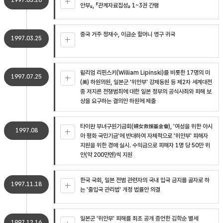
1997.03.20
안부』, 『관계자료집성』 1~3권 간행
중국 거주 정재수, 이금순 할머니 영구 귀국
1997.03.25
윌리엄 리핀스키(William Lipinski)를 비롯한 17명의 미
1997.07.25
(美) 하원의원, 일본군 '위안부' 강제동원 등 제2차 세계대전
중 저지른 전쟁범죄에 대한 일본 정부의 공식사죄와 피해 보
상을 요구하는 결의안 하원에 제출
타이완 부녀구원기금회(婦女救援基金會), '여성을 위한 아시
1997.08
아 평화 국민기금'에 반대하여 자체적으로 '위안부' 피해자
지원을 위한 경매 실시. 수익금으로 피해자 1명 당 50만 위
안(약 200만엔)씩 지원
한국 국회, 일본 전범 관련자의 국내 입국 금지를 골자로 하
1997.11.18
는 '출입국 관리법' 개정 법률안 의결
일본군 '위안부' 피해를 최초 공개 증언한 김학순 별세
1997.12.16