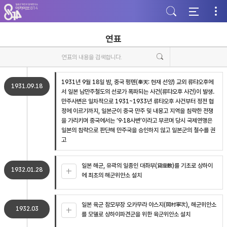
주
본
하
메
문
단
뉴
바
바
바
로
로
로
가
가
연표
가
기
기
기
1931년 9월 18일 밤, 중국 펑톈(奉天: 현재 선양) 교외 류탸오후에
1931.09.18
서 일본 남만주철도의 선로가 폭파되는 사건(류탸오후 사건)이 발생.
만주사변은 일차적으로 1931~1933년 류탸오후 사건부터 정전 협
정에 이르기까지, 일본군이 중국 만주 및 내몽고 지역을 침략한 전쟁
을 가리키며 중국에서는 ‘9·18사변’이라고 부르며 당시 국제연맹은
일본의 침략으로 판단해 만주국을 승인하지 않고 일본군의 철수를 권
고
일본 해군, 유곽의 일종인 대좌부(貸座敷)를 기초로 상하이
1932.01.28
에 최초의 해군위안소 설치
일본 육군 참모부장 오카무라 야스지(岡村寧次), 해군위안소
1932.03
를 모델로 상하이파견군을 위한 육군위안소 설치