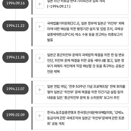
일본 민간 위로금 반대 기자회견과 집회 개최
1994.09.16
(~1994.09.17.)
국제법률가위원회(ICJ), 일본 정부에 일본군 '위안부' 피해
1994.11.22
자에 대한 배상을 위한 행정기관 설치 및 입법 조치, 국제상
설중재재판소(PCA) 제소 수용 등을 권고하는 최종보고서
발표
일본군 종군위안부 문제의 국제법적 해결을 위한 한·일 변호
1994.11.28
인단, 위안부 문제 해결을 위한 공동 세미나를 열고, 일본 정
부가 피해자 개인에게 직접 배상할 것 등을 촉구하는 공동선
언문 채택
일본 연립 여당, '전후 50주년 기념 프로젝트팀' 전체 회의를
1994.12.07
열어 일본군 '위안부' 문제 해결을 위한 민간기금 설립 등의
내용을 담은 '종군위안부 문제 등 소위원회' 보고서 추인
한국노동조합총연맹과 한국정신대문제대책협의회, '강제노
1995.02.09
동금지에 관한 국제조약과 일본군 '위안부'문제에 관한 토론
회' 공동 개최