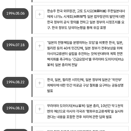
한승주 한국 외무장관, 고토 도시오(後藤利雄) 주한일본대사
1994.05.06
에게 나가노 시게토(永野茂門) 일본 법무장관의 발언에 대한
한국 정부의 공식 항의를 전하고 일본 정부의 시정조치를 요
구. 한국 정부도 당국자논평을 통해 유감 표명
'일본의 전쟁책임을 분명히하는 모임'을 비롯한 한국, 일본,
1994.07.18
필리핀 등의 40개 민간단체, 일본 정부가 전후보상을 위해
아시아교류센터 설립을 추진하는 것에 반대하며 계획 전면
백지화를 촉구하는 '긴급요망서'를 무라야마 도미이치(村山
富市) 일본 총리에 전달
한국, 일본, 필리핀 시민단체, 일본 정부에 일본군 '위안부'
1994.08.22
피해자에 대한 민간 위로금 구상 철회를 요구하는 공동성명
발표
무라야마 도미이치(村山富市) 일본 총리, 10년간 약 1천억
1994.08.31
엔의 예산으로 아시아 각국과 '평화우호교류계획'을 실시하
겠다는 내용을 포함한 전후 처리에 관한 담화 발표