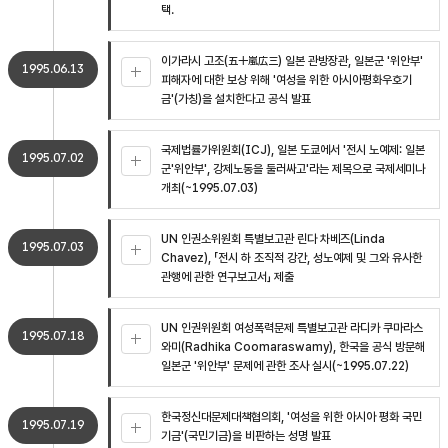
택.
이가라시 고조(五十嵐広三) 일본 관방장관, 일본군 '위안부'
1995.06.13
피해자에 대한 보상 위해 '여성을 위한 아시아평화우호기
금'(가칭)을 설치한다고 공식 발표
국제법률가위원회(ICJ), 일본 도쿄에서 '전시 노예제: 일본
1995.07.02
군'위안부', 강제노동을 둘러싸고'라는 제목으로 국제세미나
개최(~1995.07.03)
UN 인권소위원회 특별보고관 린다 차베즈(Linda
1995.07.03
Chavez), 「전시 하 조직적 강간, 성노예제 및 그와 유사한
관행에 관한 연구보고서」 제출
UN 인권위원회 여성폭력문제 특별보고관 라디카 쿠마라스
1995.07.18
와미(Radhika Coomaraswamy), 한국을 공식 방문해
일본군 '위안부' 문제에 관한 조사 실시(~1995.07.22)
한국정신대문제대책협의회, '여성을 위한 아시아 평화 국민
1995.07.19
기금'(국민기금)을 비판하는 성명 발표