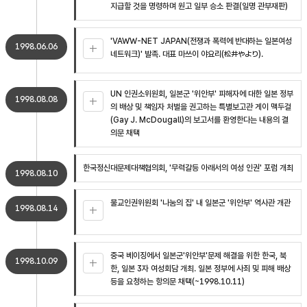
지급할 것을 명령하며 원고 일부 승소 판결(일명 관부재판)
'VAWW-NET JAPAN(전쟁과 폭력에 반대하는 일본여성
1998.06.06
네트워크)' 발족. 대표 마쓰이 야요리(松井やより).
UN 인권소위원회, 일본군 '위안부' 피해자에 대한 일본 정부
1998.08.08
의 배상 및 책임자 처벌을 권고하는 특별보고관 게이 맥두걸
(Gay J. McDougall)의 보고서를 환영한다는 내용의 결
의문 채택
한국정신대문제대책협의회, '무력갈등 아래서의 여성 인권' 포럼 개최
1998.08.10
불교인권위원회 '나눔의 집' 내 일본군 '위안부' 역사관 개관
1998.08.14
중국 베이징에서 일본군'위안부'문제 해결을 위한 한국, 북
1998.10.09
한, 일본 3자 여성회담 개최. 일본 정부에 사죄 및 피해 배상
등을 요청하는 항의문 채택(~1998.10.11)