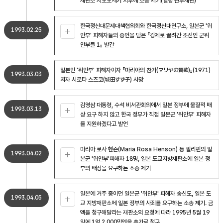
재판소 시모노세키 지부에 소송 제기(일명 관부재판)
한국정신대문제대책협의회와 한국정신대연구소, 일본군 '위
1993.02.25
안부' 피해자들의 증언을 담은 『강제로 끌려간 조선인 군위
안부들 1』 발간
일본인 '위안부' 피해자이자 『마리아의 찬가(マリヤの賛歌)』(1971)
1993.03.03
저자 시로타 스즈코(城田すず子) 사망
김영삼 대통령, 수석 비서관회의에서 일본 정부에 물질적 배
1993.03.13
상 요구 하지 않고 한국 정부가 직접 일본군 '위안부' 피해자
를 지원하겠다고 발언
마리아 로사 헨슨(Maria Rosa Henson) 등 필리핀의 일
1993.04.02
본군 '위안부'피해자 18명, 일본 도쿄지방재판소에 일본 정
부의 배상을 요구하는 소송 제기
일본에 거주 중이던 일본군 '위안부' 피해자 송신도, 일본 도
1993.04.05
교 지방재판소에 일본 정부의 사죄를 요구하는 소송 제기. 금
액을 청구해달라는 재판소의 요청에 따라 1995년 5월 19
일에 1억 2,000만엔을 추가로 청구.