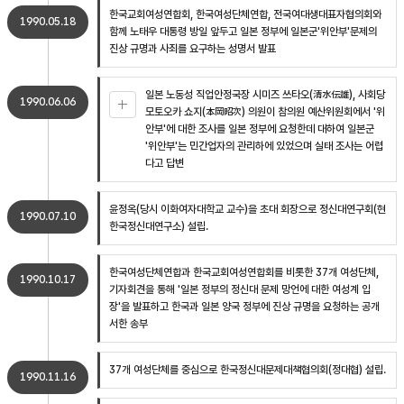
한국교회여성연합회, 한국여성단체연합, 전국여대생대표자협의회와
1990.05.18
함께 노태우 대통령 방일 앞두고 일본 정부에 일본군'위안부'문제의
진상 규명과 사죄를 요구하는 성명서 발표
일본 노동성 직업안정국장 시미즈 쓰타오(清水伝雄), 사회당
1990.06.06
모토오카 쇼지(本岡昭次) 의원이 참의원 예산위원회에서 '위
안부'에 대한 조사를 일본 정부에 요청한데 대하여 일본군
'위안부'는 민간업자의 관리하에 있었으며 실태 조사는 어렵
다고 답변
윤정옥(당시 이화여자대학교 교수)을 초대 회장으로 정신대연구회(현
1990.07.10
한국정신대연구소) 설립.
한국여성단체연합과 한국교회여성연합회를 비롯한 37개 여성단체,
1990.10.17
기자회견을 통해 '일본 정부의 정신대 문제 망언에 대한 여성계 입
장'을 발표하고 한국과 일본 양국 정부에 진상 규명을 요청하는 공개
서한 송부
37개 여성단체를 중심으로 한국정신대문제대책협의회(정대협) 설립.
1990.11.16