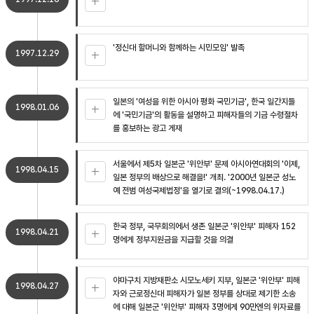
'정신대 할머니와 함께하는 시민모임' 발족
1997.12.29
일본의 '여성을 위한 아시아 평화 국민기금', 한국 일간지들
1998.01.06
에 '국민기금'의 활동을 설명하고 피해자들의 기금 수령절차
를 홍보하는 광고 게재
서울에서 제5차 일본군 '위안부' 문제 아시아연대회의 '이제,
1998.04.15
일본 정부의 배상으로 해결을!' 개최. '2000년 일본군 성노
예 전범 여성국제법정'을 열기로 결의(~1998.04.17.)
한국 정부, 국무회의에서 생존 일본군 '위안부' 피해자 152
1998.04.21
명에게 정부지원금을 지급할 것을 의결
야마구치 지방재판소 시모노세키 지부, 일본군 '위안부' 피해
1998.04.27
자와 근로정신대 피해자가 일본 정부를 상대로 제기한 소송
에 대해 일본군 '위안부' 피해자 3명에게 90만엔의 위자료를