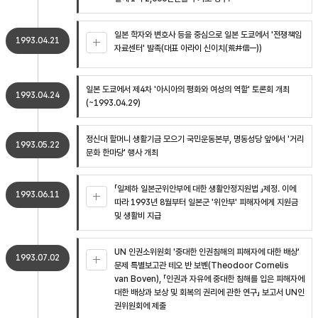
일본 학자와 변호사 등을 중심으로 일본 도쿄에서 '전쟁책임
1993.04.21
자료센터' 발족(대표 아라이 신이치(荒井信一))
일본 도쿄에서 제4차 '아시아의 평화와 여성의 역할' 토론회 개최
1993.04.24
(~1993.04.29)
정신대 할머니 생활기금 모으기 국민운동본부, 명동성당 앞에서 '거리
1993.05.22
문화 한마당' 행사 개최
「일제하 일본군위안부에 대한 생활안정지원법 」제정. 이에
1993.06.11
따라 1993년 8월부터 일본군 '위안부' 피해자에게 지원금
및 생활비 지급
UN 인권소위원회 '중대한 인권침해의 피해자에 대한 배상'
1993.07.02
문제 특별보고관 테오 반 보벤(Theodoor Cornelis
van Boven), 「인권과 자유에 중대한 침해를 입은 피해자에
대한 배상과 보상 및 회복의 권리에 관한 연구」 보고서 UN인
권위원회에 제출