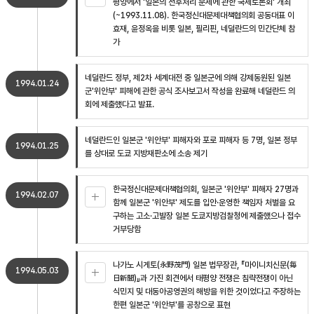
평양에서 '일본의 전후처리 문제에 관한 국제토론회' 개최
(~1993.11.08). 한국정신대문제대책협의회 공동대표 이
효재, 윤정옥을 비롯 일본, 필리핀, 네덜란드의 민간단체 참
가
네덜란드 정부, 제2차 세계대전 중 일본군에 의해 강제동원된 일본
1994.01.24
군'위안부' 피해에 관한 공식 조사보고서 작성을 완료해 네덜란드 의
회에 제출했다고 발표.
네덜란드인 일본군 '위안부' 피해자와 포로 피해자 등 7명, 일본 정부
1994.01.25
를 상대로 도쿄 지방재판소에 소송 제기
한국정신대문제대책협의회, 일본군 '위안부' 피해자 27명과
1994.02.07
함께 일본군 '위안부' 제도를 입안·운영한 책임자 처벌을 요
구하는 고소·고발장 일본 도쿄지방검찰청에 제출했으나 접수
거부당함
나가노 시게토(永野茂門) 일본 법무장관, 『마이니치신문(毎
1994.05.03
日新聞)』과 가진 회견에서 태평양 전쟁은 침략전쟁이 아닌
식민지 및 대동아공영권의 해방을 위한 것이었다고 주장하는
한편 일본군 '위안부'를 공창으로 표현