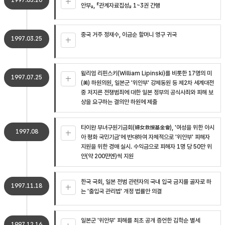
1997.03.20
안부』, 『관계자료집성』 1~3권 간행
중국 거주 정재수, 이금순 할머니 영구 귀국
1997.03.25
윌리엄 리핀스키(William Lipinski)를 비롯한 17명의 미
1997.07.25
(美) 하원의원, 일본군 '위안부' 강제동원 등 제2차 세계대전
중 저지른 전쟁범죄에 대한 일본 정부의 공식사죄와 피해 보
상을 요구하는 결의안 하원에 제출
타이완 부녀구원기금회(婦女救援基金會), '여성을 위한 아시
1997.08
아 평화 국민기금'에 반대하여 자체적으로 '위안부' 피해자
지원을 위한 경매 실시. 수익금으로 피해자 1명 당 50만 위
안(약 200만엔)씩 지원
한국 국회, 일본 전범 관련자의 국내 입국 금지를 골자로 하
1997.11.18
는 '출입국 관리법' 개정 법률안 의결
일본군 '위안부' 피해를 최초 공개 증언한 김학순 별세
1997.12.16