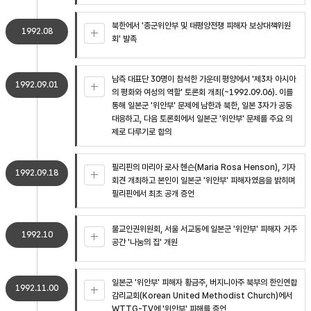
북한에서 '종군위안부 및 태평양전쟁 피해자 보상대책위원
1992.08
회' 발족
남측 대표단 30명이 참석한 가운데 평양에서 '제3차 아시아
1992.09.01
의 평화와 여성의 역할' 토론회 개최(~1992.09.06). 이를
통해 일본군 '위안부' 문제에 남한과 북한, 일본 3자가 공동
대응하고, 다음 토론회에서 일본군 '위안부' 문제를 주요 의
제로 다루기로 합의
필리핀의 마리아 로사 헨슨(Maria Rosa Henson), 기자
1992.09.18
회견 개최하고 본인이 일본군 '위안부' 피해자였음을 밝히며
필리핀에서 최초 공개 증언
불교인권위원회, 서울 서교동에 일본군 '위안부' 피해자 거주
1992.10
공간 '나눔의 집' 개원
일본군 '위안부' 피해자 황금주, 버지니아주 북부의 한인연합
1992.11.00
감리교회(Korean United Methodist Church)에서
WTTG-TV에 '위안부' 피해를 증언