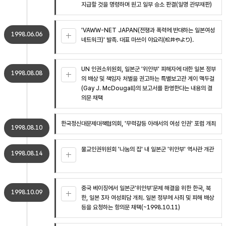
지급할 것을 명령하며 원고 일부 승소 판결(일명 관부재판)
'VAWW-NET JAPAN(전쟁과 폭력에 반대하는 일본여성
1998.06.06
네트워크)' 발족. 대표 마쓰이 야요리(松井やより).
UN 인권소위원회, 일본군 '위안부' 피해자에 대한 일본 정부
1998.08.08
의 배상 및 책임자 처벌을 권고하는 특별보고관 게이 맥두걸
(Gay J. McDougall)의 보고서를 환영한다는 내용의 결
의문 채택
한국정신대문제대책협의회, '무력갈등 아래서의 여성 인권' 포럼 개최
1998.08.10
불교인권위원회 '나눔의 집' 내 일본군 '위안부' 역사관 개관
1998.08.14
중국 베이징에서 일본군'위안부'문제 해결을 위한 한국, 북
1998.10.09
한, 일본 3자 여성회담 개최. 일본 정부에 사죄 및 피해 배상
등을 요청하는 항의문 채택(~1998.10.11)