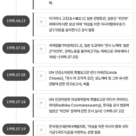
택.
이가라시 고조(五十嵐広三) 일본 관방장관, 일본군 '위안부'
1995.06.13
피해자에 대한 보상 위해 '여성을 위한 아시아평화우호기
금'(가칭)을 설치한다고 공식 발표
국제법률가위원회(ICJ), 일본 도쿄에서 '전시 노예제: 일본
1995.07.02
군'위안부', 강제노동을 둘러싸고'라는 제목으로 국제세미나
개최(~1995.07.03)
UN 인권소위원회 특별보고관 린다 차베즈(Linda
1995.07.03
Chavez), 「전시 하 조직적 강간, 성노예제 및 그와 유사한
관행에 관한 연구보고서」 제출
UN 인권위원회 여성폭력문제 특별보고관 라디카 쿠마라스
1995.07.18
와미(Radhika Coomaraswamy), 한국을 공식 방문해
일본군 '위안부' 문제에 관한 조사 실시(~1995.07.22)
한국정신대문제대책협의회, '여성을 위한 아시아 평화 국민
1995.07.19
기금'(국민기금)을 비판하는 성명 발표