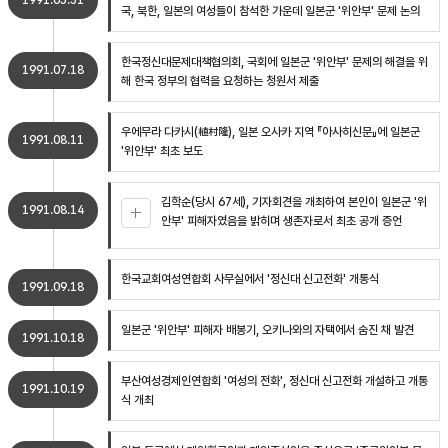
1991.05.31
국, 북한, 일본의 여성들이 참석한 가운데 일본군 '위안부' 문제 논의
한국정신대문제대책협의회, 국회에 일본군 '위안부' 문제의 해결을 위
1991.07.18
해 한국 정부의 협력을 요청하는 청원서 제출
우에무라 다카시(植村隆), 일본 오사카 지역 『아사히신문』에 일본군
1991.08.11
'위안부' 최초 보도
김학순(당시 67세), 기자회견을 개최하여 본인이 일본군 '위
1991.08.14
안부' 피해자였음을 밝히며 생존자로서 최초 공개 증언
한국교회여성연합회 사무실에서 '정신대 신고전화' 개통식
1991.09.18
일본군 '위안부' 피해자 배봉기, 오키나와의 자택에서 숨진 채 발견
1991.10.18
부산여성경제인연합회 '여성의 전화', 정신대 신고전화 개설하고 개통
1991.10.19
식 개최