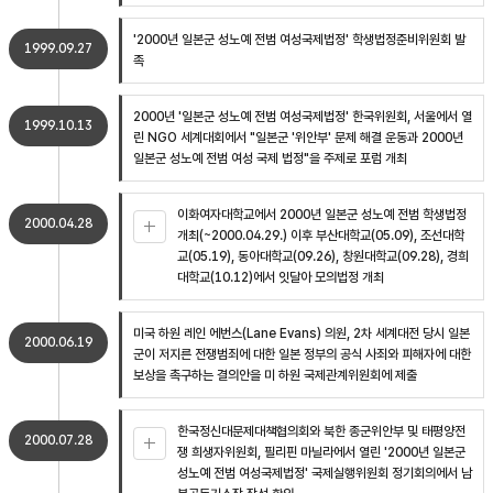
'2000년 일본군 성노예 전범 여성국제법정' 학생법정준비위원회 발
1999.09.27
족
2000년 '일본군 성노예 전범 여성국제법정' 한국위원회, 서울에서 열
1999.10.13
린 NGO 세계대회에서 "일본군 '위안부' 문제 해결 운동과 2000년
일본군 성노예 전범 여성 국제 법정"을 주제로 포럼 개최
이화여자대학교에서 2000년 일본군 성노예 전범 학생법정
2000.04.28
개최(~2000.04.29.) 이후 부산대학교(05.09), 조선대학
교(05.19), 동아대학교(09.26), 창원대학교(09.28), 경희
대학교(10.12)에서 잇달아 모의법정 개최
미국 하원 레인 에번스(Lane Evans) 의원, 2차 세계대전 당시 일본
2000.06.19
군이 저지른 전쟁범죄에 대한 일본 정부의 공식 사죄와 피해자에 대한
보상을 촉구하는 결의안을 미 하원 국제관계위원회에 제출
한국정신대문제대책협의회와 북한 종군위안부 및 태평양전
2000.07.28
쟁 희생자위원회, 필리핀 마닐라에서 열린 '2000년 일본군
성노예 전범 여성국제법정' 국제실행위원회 정기회의에서 남