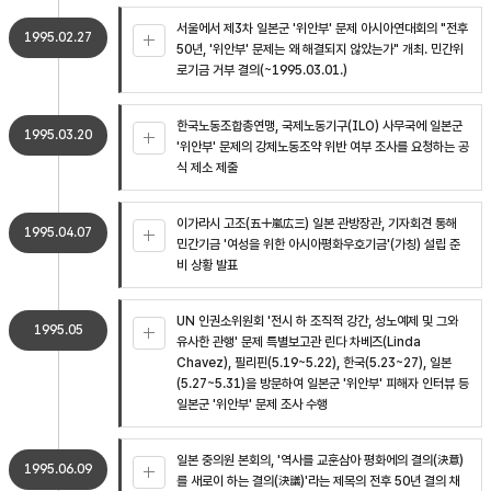
서울에서 제3차 일본군 '위안부' 문제 아시아연대회의 "전후
1995.02.27
50년, '위안부' 문제는 왜 해결되지 않았는가" 개최. 민간위
로기금 거부 결의(~1995.03.01.)
한국노동조합총연맹, 국제노동기구(ILO) 사무국에 일본군
1995.03.20
'위안부' 문제의 강제노동조약 위반 여부 조사를 요청하는 공
식 제소 제출
이가라시 고조(五十嵐広三) 일본 관방장관, 기자회견 통해
1995.04.07
민간기금 '여성을 위한 아시아평화우호기금'(가칭) 설립 준
비 상황 발표
UN 인권소위원회 '전시 하 조직적 강간, 성노예제 및 그와
1995.05
유사한 관행' 문제 특별보고관 린다 차베즈(Linda
Chavez), 필리핀(5.19~5.22), 한국(5.23~27), 일본
(5.27~5.31)을 방문하여 일본군 '위안부' 피해자 인터뷰 등
일본군 '위안부' 문제 조사 수행
일본 중의원 본회의, '역사를 교훈삼아 평화에의 결의(決意)
1995.06.09
를 새로이 하는 결의(決議)'라는 제목의 전후 50년 결의 채