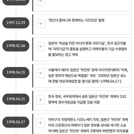
'정신대 할머니와 함께하는 시민모임' 발족
1997.12.29
일본의 '여성을 위한 아시아 평화 국민기금', 한국 일간지들
1998.01.06
에 '국민기금'의 활동을 설명하고 피해자들의 기금 수령절차
를 홍보하는 광고 게재
서울에서 제5차 일본군 '위안부' 문제 아시아연대회의 '이제,
1998.04.15
일본 정부의 배상으로 해결을!' 개최. '2000년 일본군 성노
예 전범 여성국제법정'을 열기로 결의(~1998.04.17.)
한국 정부, 국무회의에서 생존 일본군 '위안부' 피해자 152
1998.04.21
명에게 정부지원금을 지급할 것을 의결
야마구치 지방재판소 시모노세키 지부, 일본군 '위안부' 피해
1998.04.27
자와 근로정신대 피해자가 일본 정부를 상대로 제기한 소송
에 대해 일본군 '위안부' 피해자 3명에게 90만엔의 위자료를