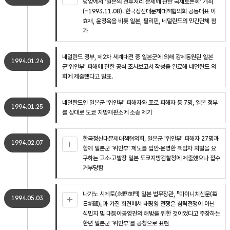
평양에서 '일본의 전후처리 문제에 관한 국제토론회' 개최
(~1993.11.08). 한국정신대문제대책협의회 공동대표 이
효재, 윤정옥을 비롯 일본, 필리핀, 네덜란드의 민간단체 참
가
네덜란드 정부, 제2차 세계대전 중 일본군에 의해 강제동원된 일본
1994.01.24
군'위안부' 피해에 관한 공식 조사보고서 작성을 완료해 네덜란드 의
회에 제출했다고 발표.
네덜란드인 일본군 '위안부' 피해자와 포로 피해자 등 7명, 일본 정부
1994.01.25
를 상대로 도쿄 지방재판소에 소송 제기
한국정신대문제대책협의회, 일본군 '위안부' 피해자 27명과
1994.02.07
함께 일본군 '위안부' 제도를 입안·운영한 책임자 처벌을 요
구하는 고소·고발장 일본 도쿄지방검찰청에 제출했으나 접수
거부당함
나가노 시게토(永野茂門) 일본 법무장관, 『마이니치신문(毎
1994.05.03
日新聞)』과 가진 회견에서 태평양 전쟁은 침략전쟁이 아닌
식민지 및 대동아공영권의 해방을 위한 것이었다고 주장하는
한편 일본군 '위안부'를 공창으로 표현