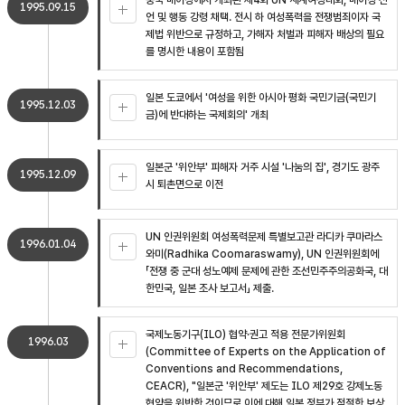
중국 베이징에서 개최된 제4회 UN 세계여성대회, 베이징 선
1995.09.15
언 및 행동 강령 채택. 전시 하 여성폭력을 전쟁범죄이자 국
제법 위반으로 규정하고, 가해자 처벌과 피해자 배상의 필요
를 명시한 내용이 포함됨
일본 도쿄에서 '여성을 위한 아시아 평화 국민기금(국민기
1995.12.03
금)에 반대하는 국제회의' 개최
일본군 '위안부' 피해자 거주 시설 '나눔의 집', 경기도 광주
1995.12.09
시 퇴촌면으로 이전
UN 인권위원회 여성폭력문제 특별보고관 라디카 쿠마라스
1996.01.04
와미(Radhika Coomaraswamy), UN 인권위원회에
「전쟁 중 군대 성노예제 문제에 관한 조선민주주의공화국, 대
한민국, 일본 조사 보고서」 제출.
국제노동기구(ILO) 협약·권고 적용 전문가위원회
1996.03
(Committee of Experts on the Application of
Conventions and Recommendations,
CEACR), "일본군 '위안부' 제도는 ILO 제29호 강제노동
협약을 위반한 것이므로 이에 대해 일본 정부가 적절한 보상