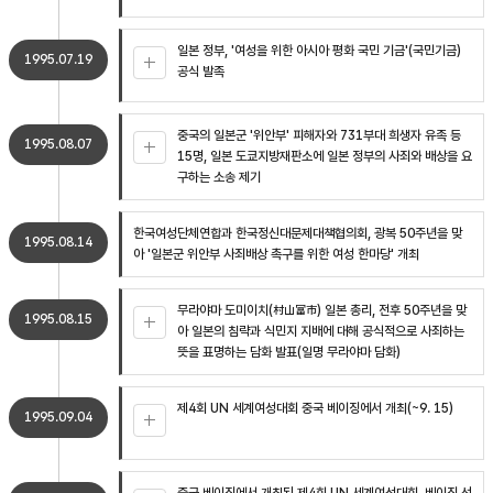
일본 정부, '여성을 위한 아시아 평화 국민 기금'(국민기금)
1995.07.19
공식 발족
중국의 일본군 '위안부' 피해자와 731부대 희생자 유족 등
1995.08.07
15명, 일본 도쿄지방재판소에 일본 정부의 사죄와 배상을 요
구하는 소송 제기
한국여성단체연합과 한국정신대문제대책협의회, 광복 50주년을 맞
1995.08.14
아 '일본군 위안부 사죄배상 촉구를 위한 여성 한마당' 개최
무라야마 도미이치(村山富市) 일본 총리, 전후 50주년을 맞
1995.08.15
아 일본의 침략과 식민지 지배에 대해 공식적으로 사죄하는
뜻을 표명하는 담화 발표(일명 무라야마 담화)
제4회 UN 세계여성대회 중국 베이징에서 개최(~9. 15)
1995.09.04