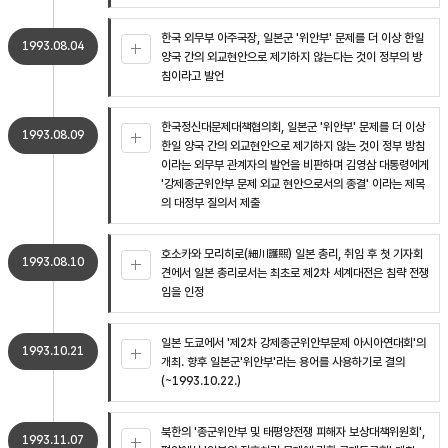
한국 외무부 아주국장, 일본군 '위안부' 문제를 더 이상 한일
1993.08.04
양국 간의 외교현안으로 제기하지 않는다는 것이 정부의 방
침이라고 발언
한국정신대문제대책협의회, 일본군 '위안부' 문제를 더 이상
1993.08.09
한일 양국 간의 외교현안으로 제기하지 않는 것이 정부 방침
이라는 외무부 관계자의 발언을 비판하며 김영삼 대통령에게
'강제종군위안부 문제 외교 현안으로서의 종결' 이라는 제목
의 대정부 질의서 제출
호소카와 모리히로(細川護煕) 일본 총리, 취임 후 첫 기자회
1993.08.10
견에서 일본 총리로서는 최초로 제2차 세계대전은 침략 전쟁
임을 인정
일본 도쿄에서 '제2차 강제종군위안부문제 아시아연대회'의
1993.10.21
개최. 향후 일본군'위안부'라는 용어를 사용하기로 결의
(~1993.10.22.)
북한의 '종군위안부 및 태평양전쟁 피해자 보상대책위원회',
1993.11.07