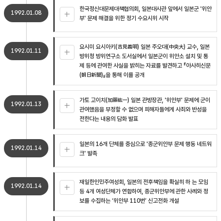
한국정신대문제대책협의회, 일본대사관 앞에서 일본군 '위안
1992.01.08
부' 문제 해결을 위한 정기 수요시위 시작
요시미 요시아키(吉見義明) 일본 주오대(中央大) 교수, 일본
1992.01.11
방위청 방위연구소 도서실에서 일본군이 위안소 설치 및 통
제 등에 관여한 사실을 밝히는 자료를 발견하고 『아사히신문
(朝日新聞)』을 통해 이를 공개
가토 고이치(加藤紘一) 일본 관방장관, '위안부' 문제에 군이
1992.01.13
관여했음을 부정할 수 없으며 피해자들에게 사죄와 반성을
전한다는 내용의 담화 발표
일본의 16개 단체를 중심으로 '종군위안부 문제 행동 네트워
1992.01.14
크' 발족
재일한인민주여성회, 일본의 전후책임을 확실히 하 는 모임
1992.01.14
등 4개 여성단체가 연합하여, 종군위안부에 관한 사례와 정
보를 수집하는 ‘위안부 110번’ 신고전화 개설