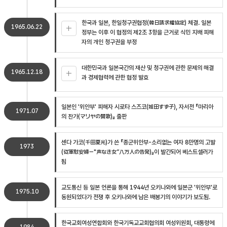
한국과 일본, 한일청구권협정(韓日請求權協定) 체결. 일본
1965.06.22
정부는 이후 이 협정의 제2조 3항을 근거로 식민 지배 피해
자의 개인 청구권을 부정
대한민국과 일본국간의 재산 및 청구권에 관한 문제의 해결
1965.12.18
과 경제협력에 관한 협정 발효
일본인 '위안부' 피해자 시로타 스즈코(城田すず子), 자서전 『마리아
1971.07
의 찬가(マリヤの賛歌)』 출판
센다 가코(千田夏光)가 쓴 『종군위안부-소리없는 여자 8만명의 고발
1973
(従軍慰安婦－"声なき女”八万人の告発)』이 발간되어 베스트셀러가
됨
교도통신 등 일본 언론을 통해 1944년 오키나와에 일본군 '위안부'로
1975.10
동원되었다가 전쟁 후 오키나와에 남은 배봉기의 이야기가 보도됨.
한국교회여성연합회와 한국기독교교회협의회 여성위원회, 대통령에