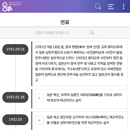
주
본
하
메
문
단
뉴
바
바
바
로
로
로
가
가
연표
가
기
기
기
1931년 9월 18일 밤, 중국 펑톈(奉天: 현재 선양) 교외 류탸오후에
1931.09.18
서 일본 남만주철도의 선로가 폭파되는 사건(류탸오후 사건)이 발생.
만주사변은 일차적으로 1931~1933년 류탸오후 사건부터 정전 협
정에 이르기까지, 일본군이 중국 만주 및 내몽고 지역을 침략한 전쟁
을 가리키며 중국에서는 ‘9·18사변’이라고 부르며 당시 국제연맹은
일본의 침략으로 판단해 만주국을 승인하지 않고 일본군의 철수를 권
고
일본 해군, 유곽의 일종인 대좌부(貸座敷)를 기초로 상하이
1932.01.28
에 최초의 해군위안소 설치
일본 육군 참모부장 오카무라 야스지(岡村寧次), 해군위안소
1932.03
를 모델로 상하이파견군을 위한 육군위안소 설치