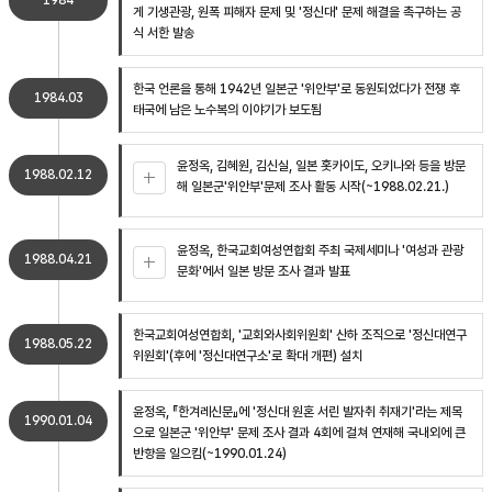
1984
게 기생관광, 원폭 피해자 문제 및 '정신대' 문제 해결을 촉구하는 공
식 서한 발송
한국 언론을 통해 1942년 일본군 '위안부'로 동원되었다가 전쟁 후
1984.03
태국에 남은 노수복의 이야기가 보도됨
윤정옥, 김혜원, 김신실, 일본 홋카이도, 오키나와 등을 방문
1988.02.12
해 일본군'위안부'문제 조사 활동 시작(~1988.02.21.)
윤정옥, 한국교회여성연합회 주최 국제세미나 '여성과 관광
1988.04.21
문화'에서 일본 방문 조사 결과 발표
한국교회여성연합회, '교회와사회위원회' 산하 조직으로 '정신대연구
1988.05.22
위원회'(후에 '정신대연구소'로 확대 개편) 설치
윤정옥, 『한겨레신문』에 '정신대 원혼 서린 발자취 취재기'라는 제목
1990.01.04
으로 일본군 '위안부' 문제 조사 결과 4회에 걸쳐 연재해 국내외에 큰
반향을 일으킴(~1990.01.24)