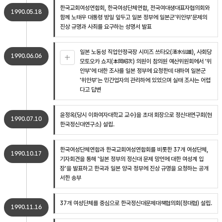
한국교회여성연합회, 한국여성단체연합, 전국여대생대표자협의회와
1990.05.18
함께 노태우 대통령 방일 앞두고 일본 정부에 일본군'위안부'문제의
진상 규명과 사죄를 요구하는 성명서 발표
일본 노동성 직업안정국장 시미즈 쓰타오(清水伝雄), 사회당
1990.06.06
모토오카 쇼지(本岡昭次) 의원이 참의원 예산위원회에서 '위
안부'에 대한 조사를 일본 정부에 요청한데 대하여 일본군
'위안부'는 민간업자의 관리하에 있었으며 실태 조사는 어렵
다고 답변
윤정옥(당시 이화여자대학교 교수)을 초대 회장으로 정신대연구회(현
1990.07.10
한국정신대연구소) 설립.
한국여성단체연합과 한국교회여성연합회를 비롯한 37개 여성단체,
1990.10.17
기자회견을 통해 '일본 정부의 정신대 문제 망언에 대한 여성계 입
장'을 발표하고 한국과 일본 양국 정부에 진상 규명을 요청하는 공개
서한 송부
37개 여성단체를 중심으로 한국정신대문제대책협의회(정대협) 설립.
1990.11.16