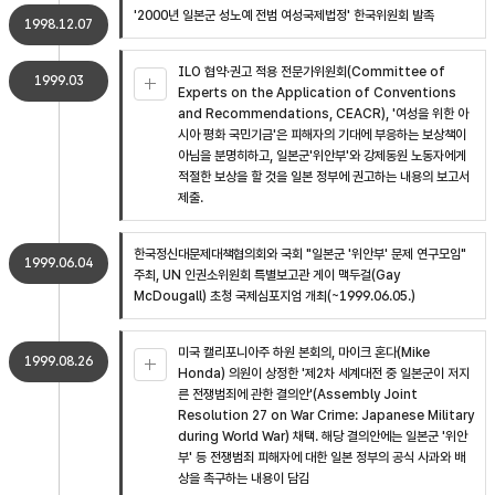
'2000년 일본군 성노예 전범 여성국제법정' 한국위원회 발족
1998.12.07
ILO 협약·권고 적용 전문가위원회(Committee of
1999.03
Experts on the Application of Conventions
and Recommendations, CEACR), '여성을 위한 아
시아 평화 국민기금'은 피해자의 기대에 부응하는 보상책이
아님을 분명히하고, 일본군'위안부'와 강제동원 노동자에게
적절한 보상을 할 것을 일본 정부에 권고하는 내용의 보고서
제출.
한국정신대문제대책협의회와 국회 "일본군 '위안부' 문제 연구모임"
1999.06.04
주최, UN 인권소위원회 특별보고관 게이 맥두걸(Gay
McDougall) 초청 국제심포지엄 개최(~1999.06.05.)
미국 캘리포니아주 하원 본회의, 마이크 혼다(Mike
1999.08.26
Honda) 의원이 상정한 '제2차 세계대전 중 일본군이 저지
른 전쟁범죄에 관한 결의안'(Assembly Joint
Resolution 27 on War Crime: Japanese Military
during World War) 채택. 해당 결의안에는 일본군 '위안
부' 등 전쟁범죄 피해자에 대한 일본 정부의 공식 사과와 배
상을 촉구하는 내용이 담김