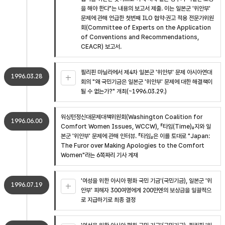
을 해야 한다"는 내용의 보고서 제출. 이는 일본군 '위안부'
문제에 관해 언급한 첫번째 ILO 협약·권고 적용 전문가위원
회(Committee of Experts on the Application
of Conventions and Recommendations,
CEACR) 보고서.
필리핀 마닐라에서 제4차 일본군 '위안부' 문제 아시아연대
1996.03.28
회의 "왜 국민기금은 일본군 '위안부' 문제에 대한 해결책이
될 수 없는가?" 개최(~1996.03.29.)
워싱턴정신대문제대책위원회(Washington Coalition for
1996.06.00
Comfort Women Issues, WCCW), 『타임(Time)』지와 일
본군 '위안부' 문제에 관해 인터뷰. 『타임』은 이를 토대로 "Japan:
The Furor over Making Apologies to the Comfort
Women"라는 6쪽짜리 기사 게재
'여성을 위한 아시아 평화 국민 기금'(국민기금), 일본군 '위
1996.07.19
안부' 피해자 300여명에게 200만엔의 보상금을 일괄적으
로 지급하기로 최종 결정