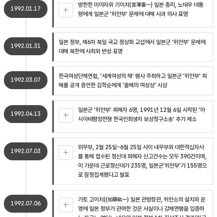
방한한 미야자와 기이치(宮澤喜一) 일본 총리, 노태우 대통
1992.01.17
령에게 일본군 '위안부' 문제에 대해 사과 의사 표명
일본 정부, 제6차 북일 국교 정상화 교섭에서 일본군 '위안부' 문제에
1992.01.31
대해 북한에 사죄와 반성 표명
한국여성단체연합, '세계여성의 해' 행사 주최하고 일본군 '위안부' 피
1992.03.07
해를 공개 증언한 김학순에게 '올해의 여성상' 시상
일본군 '위안부' 피해자 6명, 1991년 12월 6일 시작된 '아
1992.04.13
시아태평양전쟁 한국인희생자 보상청구소송' 추가 제소
외무부, 2월 25일~6월 25일 사이 내무부와 대한적십자사
1992.07.03
를 통해 접수된 정신대 피해자 신고건수는 모두 390건이며,
이 가운데 근로정신대가 235명, 일본군'위안부'가 155명으
로 잠정집계됐다고 발표
가토 고이치((加藤紘一) 일본 관방장관, 위안소의 설치와 운
1992.07.06
영에 일본 정부가 관여한 것은 사실이나 강제연행을 입증하