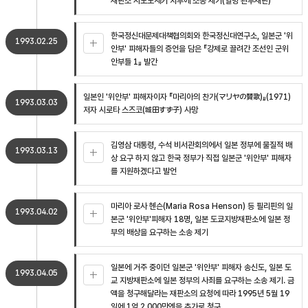
재판소 시모노세키 지부에 소송 제기(일명 관부재판)
한국정신대문제대책협의회와 한국정신대연구소, 일본군 '위
1993.02.25
안부' 피해자들의 증언을 담은 『강제로 끌려간 조선인 군위
안부들 1』 발간
일본인 '위안부' 피해자이자 『마리아의 찬가(マリヤの賛歌)』(1971)
1993.03.03
저자 시로타 스즈코(城田すず子) 사망
김영삼 대통령, 수석 비서관회의에서 일본 정부에 물질적 배
1993.03.13
상 요구 하지 않고 한국 정부가 직접 일본군 '위안부' 피해자
를 지원하겠다고 발언
마리아 로사 헨슨(Maria Rosa Henson) 등 필리핀의 일
1993.04.02
본군 '위안부'피해자 18명, 일본 도쿄지방재판소에 일본 정
부의 배상을 요구하는 소송 제기
일본에 거주 중이던 일본군 '위안부' 피해자 송신도, 일본 도
1993.04.05
교 지방재판소에 일본 정부의 사죄를 요구하는 소송 제기. 금
액을 청구해달라는 재판소의 요청에 따라 1995년 5월 19
일에 1억 2,000만엔을 추가로 청구.