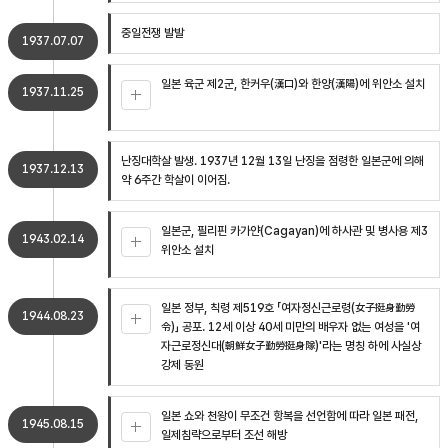
중일전쟁 발발
1937.07.07
일본 육군 제2군, 한커우(漢口)와 한양(漢陽)에 위안소 설치
1937.11.25
난징대학살 발생. 1937년 12월 13일 난징을 점령한 일본군에 의해
1937.12.13
약 6주간 학살이 이어짐.
일본군, 필리핀 카가얀(Cagayan)에 하사관 및 병사용 제3
1943.02.14
위안소 설치
일본 정부, 칙령 제519호 「여자정신근로령(女子挺身勤勞
1944.08.23
令)」 공포. 12세 이상 40세 미만의 배우자 없는 여성을 '여
자근로정신대(朝鮮女子勤勞挺身隊)'라는 명칭 하에 사실상
강제 동원
일본 쇼와 천왕이 무조건 항복을 선언함에 따라 일본 패전,
1945.08.15
일제침략으로부터 조선 해방