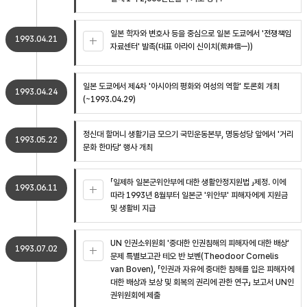
일본 학자와 변호사 등을 중심으로 일본 도쿄에서 '전쟁책임
1993.04.21
자료센터' 발족(대표 아라이 신이치(荒井信一))
일본 도쿄에서 제4차 '아시아의 평화와 여성의 역할' 토론회 개최
1993.04.24
(~1993.04.29)
정신대 할머니 생활기금 모으기 국민운동본부, 명동성당 앞에서 '거리
1993.05.22
문화 한마당' 행사 개최
「일제하 일본군위안부에 대한 생활안정지원법 」제정. 이에
1993.06.11
따라 1993년 8월부터 일본군 '위안부' 피해자에게 지원금
및 생활비 지급
UN 인권소위원회 '중대한 인권침해의 피해자에 대한 배상'
1993.07.02
문제 특별보고관 테오 반 보벤(Theodoor Cornelis
van Boven), 「인권과 자유에 중대한 침해를 입은 피해자에
대한 배상과 보상 및 회복의 권리에 관한 연구」 보고서 UN인
권위원회에 제출