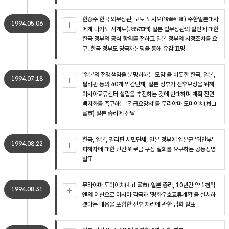
한승주 한국 외무장관, 고토 도시오(後藤利雄) 주한일본대사
1994.05.06
에게 나가노 시게토(永野茂門) 일본 법무장관의 발언에 대한
한국 정부의 공식 항의를 전하고 일본 정부의 시정조치를 요
구. 한국 정부도 당국자논평을 통해 유감 표명
'일본의 전쟁책임을 분명히하는 모임'을 비롯한 한국, 일본,
1994.07.18
필리핀 등의 40개 민간단체, 일본 정부가 전후보상을 위해
아시아교류센터 설립을 추진하는 것에 반대하며 계획 전면
백지화를 촉구하는 '긴급요망서'를 무라야마 도미이치(村山
富市) 일본 총리에 전달
한국, 일본, 필리핀 시민단체, 일본 정부에 일본군 '위안부'
1994.08.22
피해자에 대한 민간 위로금 구상 철회를 요구하는 공동성명
발표
무라야마 도미이치(村山富市) 일본 총리, 10년간 약 1천억
1994.08.31
엔의 예산으로 아시아 각국과 '평화우호교류계획'을 실시하
겠다는 내용을 포함한 전후 처리에 관한 담화 발표