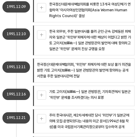
한국정신대문제대책협의회를 비롯한 13개국 여성단체가 연
1991.12.09
합하여 '아시아여성인권협의회(Asia Women Human
Rights Council)' 결성
한국 외무부, 주한 일본대사를 불러 군인·군속 강제동원 피해
1991.12.10
자와 일본군 '위안부'피해자에 대한 배상이 어렵다고 밝힌 가
토 고이치(加藤紘一) 일본 관방장관의 발언에 대해 항의하고
일본군 '위안부' 문제의 진상 규명을 요청
한국정신대문제대책협의회, '위안부' 피해자에 대한 보상 불가 의견을
1991.12.11
밝힌 가토 고이치(加藤紘一) 일본 관방장관의 발언에 항의하는 공개
서한을 주한 일본대사관에 전달
가토 고이치(加藤紘一) 일본 관방장관, 기자회견에서 일본군
1991.12.16
'위안부' 문제를 조사하겠다는 의사 표명
주미 한국대사관, 제2차세계대전 당시 '위안부'가 일본군에
1991.12.21
의해 모집·운영되었다는 내용의 미군 문서(1994년 8월 작
성)를 미국 국립문서기록관리청으로부터 입수하여 공개