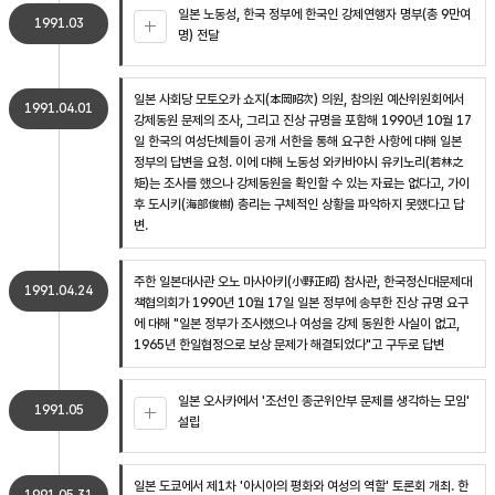
일본 노동성, 한국 정부에 한국인 강제연행자 명부(총 9만여
1991.03
명) 전달
일본 사회당 모토오카 쇼지(本岡昭次) 의원, 참의원 예산위원회에서
1991.04.01
강제동원 문제의 조사, 그리고 진상 규명을 포함해 1990년 10월 17
일 한국의 여성단체들이 공개 서한을 통해 요구한 사항에 대해 일본
정부의 답변을 요청. 이에 대해 노동성 와카바야시 유키노리(若林之
矩)는 조사를 했으나 강제동원을 확인할 수 있는 자료는 없다고, 가이
후 도시키(海部俊樹) 총리는 구체적인 상황을 파악하지 못했다고 답
변.
주한 일본대사관 오노 마사아키(小野正昭) 참사관, 한국정신대문제대
1991.04.24
책협의회가 1990년 10월 17일 일본 정부에 송부한 진상 규명 요구
에 대해 "일본 정부가 조사했으나 여성을 강제 동원한 사실이 없고,
1965년 한일협정으로 보상 문제가 해결되었다"고 구두로 답변
일본 오사카에서 '조선인 종군위안부 문제를 생각하는 모임'
1991.05
설립
일본 도쿄에서 제1차 '아시아의 평화와 여성의 역할' 토론회 개최. 한