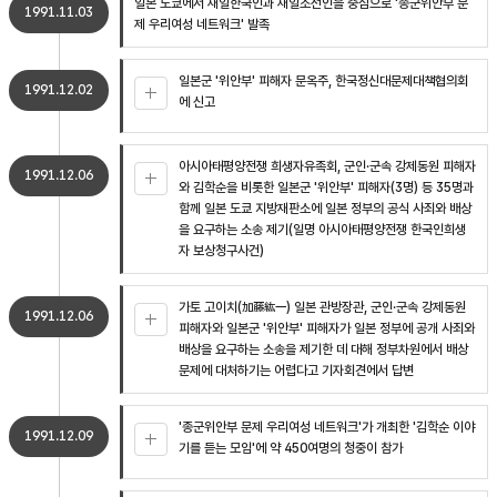
일본 도쿄에서 재일한국인과 재일조선인을 중심으로 '종군위안부 문
1991.11.03
제 우리여성 네트워크' 발족
일본군 '위안부' 피해자 문옥주, 한국정신대문제대책협의회
1991.12.02
에 신고
아시아태평양전쟁 희생자유족회, 군인·군속 강제동원 피해자
1991.12.06
와 김학순을 비롯한 일본군 '위안부' 피해자(3명) 등 35명과
함께 일본 도쿄 지방재판소에 일본 정부의 공식 사죄와 배상
을 요구하는 소송 제기(일명 아시아태평양전쟁 한국인희생
자 보상청구사건)
가토 고이치(加藤紘一) 일본 관방장관, 군인·군속 강제동원
1991.12.06
피해자와 일본군 '위안부' 피해자가 일본 정부에 공개 사죄와
배상을 요구하는 소송을 제기한 데 대해 정부차원에서 배상
문제에 대처하기는 어렵다고 기자회견에서 답변
'종군위안부 문제 우리여성 네트워크'가 개최한 '김학순 이야
1991.12.09
기를 듣는 모임'에 약 450여명의 청중이 참가