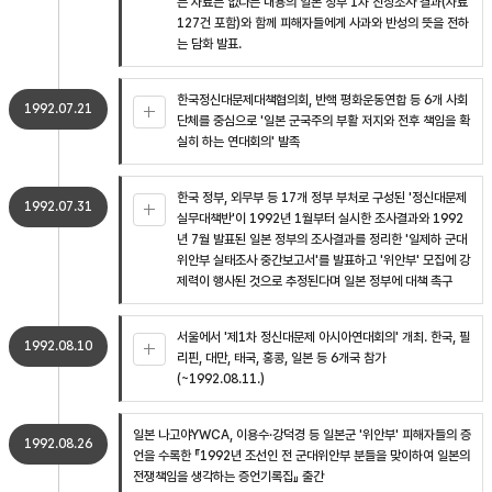
는 자료는 없다는 내용의 일본 정부 1차 진상조사 결과(자료
127건 포함)와 함께 피해자들에게 사과와 반성의 뜻을 전하
는 담화 발표.
한국정신대문제대책협의회, 반핵 평화운동연합 등 6개 사회
1992.07.21
단체를 중심으로 '일본 군국주의 부활 저지와 전후 책임을 확
실히 하는 연대회의' 발족
한국 정부, 외무부 등 17개 정부 부처로 구성된 '정신대문제
1992.07.31
실무대책반'이 1992년 1월부터 실시한 조사결과와 1992
년 7월 발표된 일본 정부의 조사결과를 정리한 '일제하 군대
위안부 실태조사 중간보고서'를 발표하고 '위안부' 모집에 강
제력이 행사된 것으로 추정된다며 일본 정부에 대책 촉구
서울에서 '제1차 정신대문제 아시아연대회의' 개최. 한국, 필
1992.08.10
리핀, 대만, 태국, 홍콩, 일본 등 6개국 참가
(~1992.08.11.)
일본 나고야YWCA, 이용수·강덕경 등 일본군 '위안부' 피해자들의 증
1992.08.26
언을 수록한 『1992년 조선인 전 군대위안부 분들을 맞이하여 일본의
전쟁책임을 생각하는 증언기록집』 출간