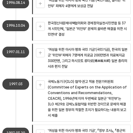
'여성을 위한 아시아 평화 국민 기금'(국민기금), 필리핀 '위
1996.08.14
안부' 피해자 4명에게 보상금 전달
한국정신대문제대책협의회와 경제정의실천시민연합 등 37
1996.10.04
개 시민단체, '일본군 '위안부' 문제의 올바른 해결을 위한 시
민연대' 결성
'여성을 위한 아시아 평화 국민 기금'(국민기금), 한국의 일본
1997.01.11
군 '위안부'피해자 7명에게 위로금 200만엔과 의료복지금
300만엔, 그리고 하시모토 류타로(橋本龍太郞) 일본 총리의
사과 편지 전달
국제노동기구(ILO) 협약·권고 적용 전문가위원회
1997.03
(Committee of Experts on the Application of
Conventions and Recommendations,
CEACR), 1996년에 이어 두번째로 일본군 '위안부'는
ILO 제29호 강제노동협약을 위반한 것이므로 문제의 해결
을 위한 일본 정부의 적절한 조치가 필요하다는 내용의 보고
서 제출
'여성을 위한 아시아 평화 국민 기금', 『정부 조사』, 『종군위