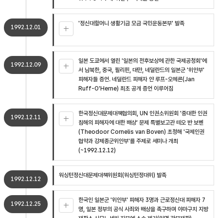
'정신대할머니 생활기금 모금 국민운동본부' 발족
1992.12.01
일본 도쿄에서 열린 '일본의 전후보상에 관한 국제공청회'에
1992.12.09
서 남북한, 중국, 필리핀, 대만, 네덜란드의 일본군 '위안부'
피해자들 증언. 네덜란드 피해자 얀 루프-오헤른(Jan
Ruff-O'Herne) 최초 공개 증언 이루어짐
한국정신대문제대책협의회, UN 인권소위원회 '중대한 인권
1992.12.11
침해의 피해자에 대한 배상' 문제 특별보고관 테오 반 보벤
(Theodoor Cornelis van Boven) 초청해 '국제인권
협약과 강제종군위안부'를 주제로 세미나 개최
(~1992.12.12)
워싱턴정신대문제대책위원회(워싱턴정대위) 발족
1992.12.12
한국인 일본군 '위안부' 피해자 3명과 근로정신대 피해자 7
1992.12.25
명, 일본 정부의 공식 사죄와 배상을 촉구하며 야마구치 지방