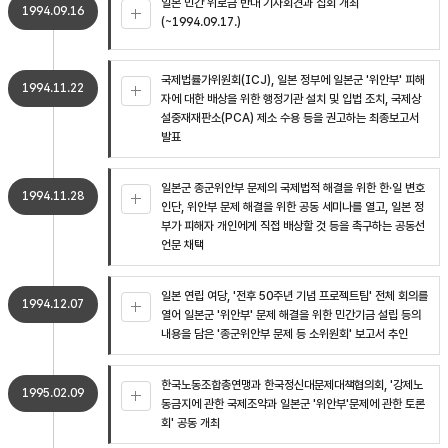
일본 민간 위로금 반대 기자회견과 집회 개최
1994.09.16
(~1994.09.17.)
국제법률가위원회(ICJ), 일본 정부에 일본군 '위안부' 피해
1994.11.22
자에 대한 배상을 위한 행정기관 설치 및 입법 조치, 국제상
설중재재판소(PCA) 제소 수용 등을 권고하는 최종보고서
발표
일본군 종군위안부 문제의 국제법적 해결을 위한 한·일 변호
1994.11.28
인단, 위안부 문제 해결을 위한 공동 세미나를 열고, 일본 정
부가 피해자 개인에게 직접 배상할 것 등을 촉구하는 공동선
언문 채택
일본 연립 여당, '전후 50주년 기념 프로젝트팀' 전체 회의를
1994.12.07
열어 일본군 '위안부' 문제 해결을 위한 민간기금 설립 등의
내용을 담은 '종군위안부 문제 등 소위원회' 보고서 추인
한국노동조합총연맹과 한국정신대문제대책협의회, '강제노
1995.02.09
동금지에 관한 국제조약과 일본군 '위안부'문제에 관한 토론
회' 공동 개최