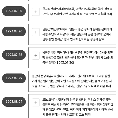
한국정신대문제대책협의회, 대한변호사협회와 함께 '강제종
1993.07.05
군위안부 문제에 대한 국제법적 접근'을 주제로 공청회 개최
일본군'위안부'피해자, 일본의 증언 청취가 문제를 은폐하기
1993.07.26
위한 수단으로 사용되어서는 안된다며 일본 정부의 '군대위
안부 증언 청취단' 한국 입국에 반대하는 성명서 발표
방한한 일본 정부 '군대위안부 증언 청취단', 아시아태평양전
1993.07.26
쟁 희생자유족회의 협력하에 일본군 '위안부' 피해자 16명의
증언 청취(~1993.07.30)
일본의 전쟁책임자료센터 대표 아라이 신이치(荒井信一) 교수 방한.
1993.07.29
기자회견 열어 일본군이 위안소의 설치에 관여한 사실을 보여주는 자
료를 소개하고, 일본 정부의 소극적인 진상 규명 노력에 아쉬움 표시
고노 요헤이(河野洋平) 일본 관방장관, 위안소 설치·운영과
1993.08.04
위안부 이송에 일본군이 관여했음을 시인하는 일본 정부의 2
차 진상조사 결과 발표. 이와 함께 피해자들에게 사과와 반성
의 뜻을 전하는 담화 발표(일명 고노 담화)