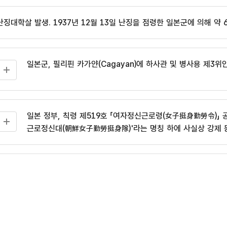
난징대학살 발생. 1937년 12월 13일 난징을 점령한 일본군에 의해 약 
일본군, 필리핀 카가얀(Cagayan)에 하사관 및 병사용 제3위
일본 정부, 칙령 제519호 「여자정신근로령(女子挺身勤勞令)」 공
근로정신대(朝鮮女子勤勞挺身隊)'라는 명칭 하에 사실상 강제 
일본 쇼와 천왕이 무조건 항복을 선언함에 따라 일본 패전, 
연구소 소개
한국과 일본, 한일청구권협정(韓日請求權協定) 체결. 일본 정부