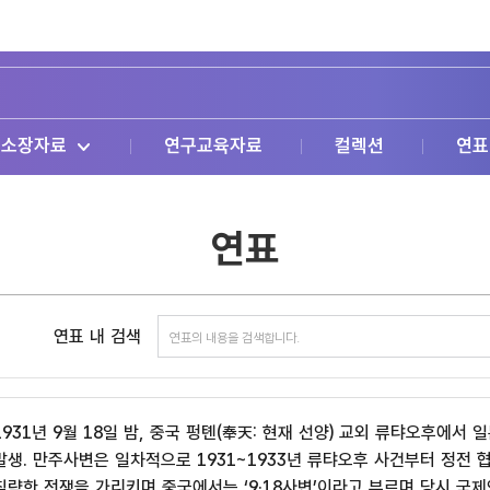
소장자료
연구교육자료
컬렉션
연표
연표
연표 내 검색
1931년 9월 18일 밤, 중국 펑톈(奉天: 현재 선양) 교외 류탸오후에
발생. 만주사변은 일차적으로 1931~1933년 류탸오후 사건부터 정전 
침략한 전쟁을 가리키며 중국에서는 ‘9·18사변’이라고 부르며 당시 국