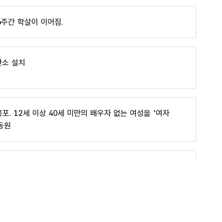
6주간 학살이 이어짐.
안소 설치
포. 12세 이상 40세 미만의 배우자 없는 여성을 '여자
동원
일제침략으로부터 조선 해방
일본군'위안부' 관련 사이트
는 이후 이 협정의 제2조 3항을 근거로 식민 지배 피해자