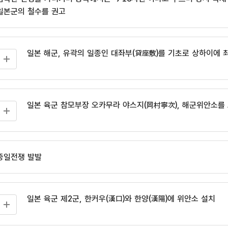
일본군의 철수를 권고
일본 해군, 유곽의 일종인 대좌부(貸座敷)를 기초로 상하이에
일본 육군 참모부장 오카무라 야스지(岡村寧次), 해군위안소를
중일전쟁 발발
일본 육군 제2군, 한커우(漢口)와 한양(漢陽)에 위안소 설치