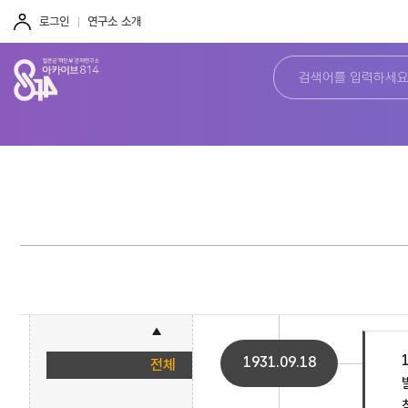
주
본
하
메
문
단
로그인
연구소 소개
뉴
바
바
바
로
로
로
가
가
가
기
기
기
1931.09.18
전체