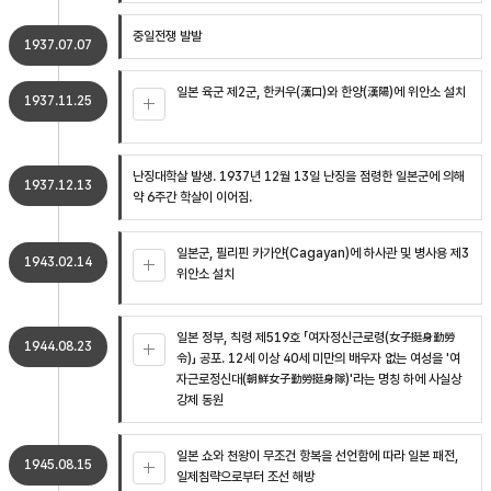
중일전쟁 발발
1937.07.07
일본 육군 제2군, 한커우(漢口)와 한양(漢陽)에 위안소 설치
1937.11.25
난징대학살 발생. 1937년 12월 13일 난징을 점령한 일본군에 의해
1937.12.13
약 6주간 학살이 이어짐.
일본군, 필리핀 카가얀(Cagayan)에 하사관 및 병사용 제3
1943.02.14
위안소 설치
일본 정부, 칙령 제519호 「여자정신근로령(女子挺身勤勞
1944.08.23
令)」 공포. 12세 이상 40세 미만의 배우자 없는 여성을 '여
자근로정신대(朝鮮女子勤勞挺身隊)'라는 명칭 하에 사실상
강제 동원
일본 쇼와 천왕이 무조건 항복을 선언함에 따라 일본 패전,
1945.08.15
일제침략으로부터 조선 해방