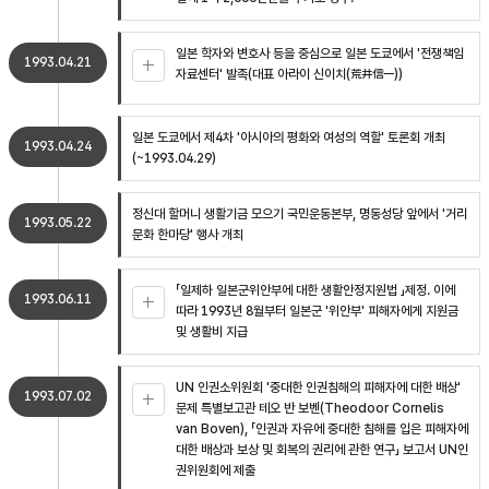
일본 학자와 변호사 등을 중심으로 일본 도쿄에서 '전쟁책임
1993.04.21
자료센터' 발족(대표 아라이 신이치(荒井信一))
일본 도쿄에서 제4차 '아시아의 평화와 여성의 역할' 토론회 개최
1993.04.24
(~1993.04.29)
정신대 할머니 생활기금 모으기 국민운동본부, 명동성당 앞에서 '거리
1993.05.22
문화 한마당' 행사 개최
「일제하 일본군위안부에 대한 생활안정지원법 」제정. 이에
1993.06.11
따라 1993년 8월부터 일본군 '위안부' 피해자에게 지원금
및 생활비 지급
UN 인권소위원회 '중대한 인권침해의 피해자에 대한 배상'
1993.07.02
문제 특별보고관 테오 반 보벤(Theodoor Cornelis
van Boven), 「인권과 자유에 중대한 침해를 입은 피해자에
대한 배상과 보상 및 회복의 권리에 관한 연구」 보고서 UN인
권위원회에 제출