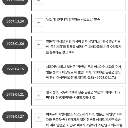
'정신대 할머니와 함께하는 시민모임' 발족
1997.12.29
일본의 '여성을 위한 아시아 평화 국민기금', 한국 일간지들
1998.01.06
에 '국민기금'의 활동을 설명하고 피해자들의 기금 수령절차
를 홍보하는 광고 게재
서울에서 제5차 일본군 '위안부' 문제 아시아연대회의 '이제,
1998.04.15
일본 정부의 배상으로 해결을!' 개최. '2000년 일본군 성노
예 전범 여성국제법정'을 열기로 결의(~1998.04.17.)
한국 정부, 국무회의에서 생존 일본군 '위안부' 피해자 152
1998.04.21
명에게 정부지원금을 지급할 것을 의결
야마구치 지방재판소 시모노세키 지부, 일본군 '위안부' 피해
1998.04.27
자와 근로정신대 피해자가 일본 정부를 상대로 제기한 소송
에 대해 일본군 '위안부' 피해자 3명에게 90만엔의 위자료를