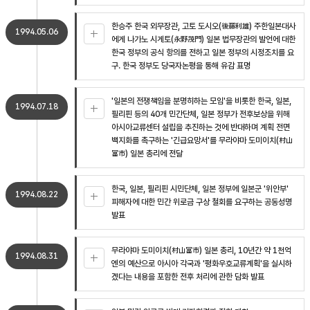
한승주 한국 외무장관, 고토 도시오(後藤利雄) 주한일본대사
1994.05.06
에게 나가노 시게토(永野茂門) 일본 법무장관의 발언에 대한
한국 정부의 공식 항의를 전하고 일본 정부의 시정조치를 요
구. 한국 정부도 당국자논평을 통해 유감 표명
'일본의 전쟁책임을 분명히하는 모임'을 비롯한 한국, 일본,
1994.07.18
필리핀 등의 40개 민간단체, 일본 정부가 전후보상을 위해
아시아교류센터 설립을 추진하는 것에 반대하며 계획 전면
백지화를 촉구하는 '긴급요망서'를 무라야마 도미이치(村山
富市) 일본 총리에 전달
한국, 일본, 필리핀 시민단체, 일본 정부에 일본군 '위안부'
1994.08.22
피해자에 대한 민간 위로금 구상 철회를 요구하는 공동성명
발표
무라야마 도미이치(村山富市) 일본 총리, 10년간 약 1천억
1994.08.31
엔의 예산으로 아시아 각국과 '평화우호교류계획'을 실시하
겠다는 내용을 포함한 전후 처리에 관한 담화 발표