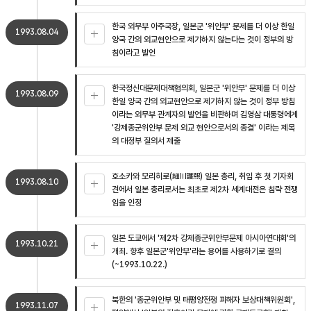
한국 외무부 아주국장, 일본군 '위안부' 문제를 더 이상 한일
1993.08.04
양국 간의 외교현안으로 제기하지 않는다는 것이 정부의 방
침이라고 발언
한국정신대문제대책협의회, 일본군 '위안부' 문제를 더 이상
1993.08.09
한일 양국 간의 외교현안으로 제기하지 않는 것이 정부 방침
이라는 외무부 관계자의 발언을 비판하며 김영삼 대통령에게
'강제종군위안부 문제 외교 현안으로서의 종결' 이라는 제목
의 대정부 질의서 제출
호소카와 모리히로(細川護煕) 일본 총리, 취임 후 첫 기자회
1993.08.10
견에서 일본 총리로서는 최초로 제2차 세계대전은 침략 전쟁
임을 인정
일본 도쿄에서 '제2차 강제종군위안부문제 아시아연대회'의
1993.10.21
개최. 향후 일본군'위안부'라는 용어를 사용하기로 결의
(~1993.10.22.)
북한의 '종군위안부 및 태평양전쟁 피해자 보상대책위원회',
1993.11.07