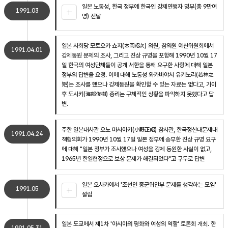
일본 노동성, 한국 정부에 한국인 강제연행자 명부(총 9만여
1991.03
명) 전달
일본 사회당 모토오카 쇼지(本岡昭次) 의원, 참의원 예산위원회에서
1991.04.01
강제동원 문제의 조사, 그리고 진상 규명을 포함해 1990년 10월 17
일 한국의 여성단체들이 공개 서한을 통해 요구한 사항에 대해 일본
정부의 답변을 요청. 이에 대해 노동성 와카바야시 유키노리(若林之
矩)는 조사를 했으나 강제동원을 확인할 수 있는 자료는 없다고, 가이
후 도시키(海部俊樹) 총리는 구체적인 상황을 파악하지 못했다고 답
변.
주한 일본대사관 오노 마사아키(小野正昭) 참사관, 한국정신대문제대
1991.04.24
책협의회가 1990년 10월 17일 일본 정부에 송부한 진상 규명 요구
에 대해 "일본 정부가 조사했으나 여성을 강제 동원한 사실이 없고,
1965년 한일협정으로 보상 문제가 해결되었다"고 구두로 답변
일본 오사카에서 '조선인 종군위안부 문제를 생각하는 모임'
1991.05
설립
일본 도쿄에서 제1차 '아시아의 평화와 여성의 역할' 토론회 개최. 한