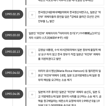
재판소 시모노세키 지부에 소송 제기(일명 관부재판)
한국정신대문제대책협의회와 한국정신대연구소, 일본군 '위
1993.02.25
안부' 피해자들의 증언을 담은 『강제로 끌려간 조선인 군위
안부들 1』 발간
일본인 '위안부' 피해자이자 『마리아의 찬가(マリヤの賛歌)』(1971)
1993.03.03
저자 시로타 스즈코(城田すず子) 사망
김영삼 대통령, 수석 비서관회의에서 일본 정부에 물질적 배
1993.03.13
상 요구 하지 않고 한국 정부가 직접 일본군 '위안부' 피해자
를 지원하겠다고 발언
마리아 로사 헨슨(Maria Rosa Henson) 등 필리핀의 일
1993.04.02
본군 '위안부'피해자 18명, 일본 도쿄지방재판소에 일본 정
부의 배상을 요구하는 소송 제기
일본에 거주 중이던 일본군 '위안부' 피해자 송신도, 일본 도
1993.04.05
교 지방재판소에 일본 정부의 사죄를 요구하는 소송 제기. 금
액을 청구해달라는 재판소의 요청에 따라 1995년 5월 19
일에 1억 2,000만엔을 추가로 청구.