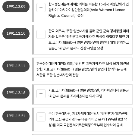
한국정신대문제대책협의회를 비롯한 13개국 여성단체가 연
1991.12.09
합하여 '아시아여성인권협의회(Asia Women Human
Rights Council)' 결성
한국 외무부, 주한 일본대사를 불러 군인·군속 강제동원 피해
1991.12.10
자와 일본군 '위안부'피해자에 대한 배상이 어렵다고 밝힌 가
토 고이치(加藤紘一) 일본 관방장관의 발언에 대해 항의하고
일본군 '위안부' 문제의 진상 규명을 요청
한국정신대문제대책협의회, '위안부' 피해자에 대한 보상 불가 의견을
1991.12.11
밝힌 가토 고이치(加藤紘一) 일본 관방장관의 발언에 항의하는 공개
서한을 주한 일본대사관에 전달
가토 고이치(加藤紘一) 일본 관방장관, 기자회견에서 일본군
1991.12.16
'위안부' 문제를 조사하겠다는 의사 표명
주미 한국대사관, 제2차세계대전 당시 '위안부'가 일본군에
1991.12.21
의해 모집·운영되었다는 내용의 미군 문서(1994년 8월 작
성)를 미국 국립문서기록관리청으로부터 입수하여 공개