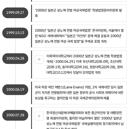
'2000년 일본군 성노예 전범 여성국제법정' 학생법정준비위원회 발
1999.09.27
족
2000년 '일본군 성노예 전범 여성국제법정' 한국위원회, 서울에서 열
1999.10.13
린 NGO 세계대회에서 "일본군 '위안부' 문제 해결 운동과 2000년
일본군 성노예 전범 여성 국제 법정"을 주제로 포럼 개최
이화여자대학교에서 2000년 일본군 성노예 전범 학생법정
2000.04.28
개최(~2000.04.29.) 이후 부산대학교(05.09), 조선대학
교(05.19), 동아대학교(09.26), 창원대학교(09.28), 경희
대학교(10.12)에서 잇달아 모의법정 개최
미국 하원 레인 에번스(Lane Evans) 의원, 2차 세계대전 당시 일본
2000.06.19
군이 저지른 전쟁범죄에 대한 일본 정부의 공식 사죄와 피해자에 대한
보상을 촉구하는 결의안을 미 하원 국제관계위원회에 제출
한국정신대문제대책협의회와 북한 종군위안부 및 태평양전
2000.07.28
쟁 희생자위원회, 필리핀 마닐라에서 열린 '2000년 일본군
성노예 전범 여성국제법정' 국제실행위원회 정기회의에서 남