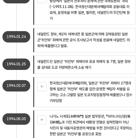
평양에서 '일본의 전후처리 문제에 관한 국제토론회' 개최
(~1993.11.08). 한국정신대문제대책협의회 공동대표 이
효재, 윤정옥을 비롯 일본, 필리핀, 네덜란드의 민간단체 참
가
네덜란드 정부, 제2차 세계대전 중 일본군에 의해 강제동원된 일본
1994.01.24
군'위안부' 피해에 관한 공식 조사보고서 작성을 완료해 네덜란드 의
회에 제출했다고 발표.
네덜란드인 일본군 '위안부' 피해자와 포로 피해자 등 7명, 일본 정부
1994.01.25
를 상대로 도쿄 지방재판소에 소송 제기
한국정신대문제대책협의회, 일본군 '위안부' 피해자 27명과
1994.02.07
함께 일본군 '위안부' 제도를 입안·운영한 책임자 처벌을 요
구하는 고소·고발장 일본 도쿄지방검찰청에 제출했으나 접수
거부당함
나가노 시게토(永野茂門) 일본 법무장관, 『마이니치신문(毎
1994.05.03
日新聞)』과 가진 회견에서 태평양 전쟁은 침략전쟁이 아닌
식민지 및 대동아공영권의 해방을 위한 것이었다고 주장하는
한편 일본군 '위안부'를 공창으로 표현