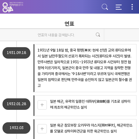
주
본
하
메
문
단
뉴
바
바
바
로
로
로
가
가
연표
가
기
기
기
1931년 9월 18일 밤, 중국 펑톈(奉天: 현재 선양) 교외 류탸오후에
1931.09.18
서 일본 남만주철도의 선로가 폭파되는 사건(류탸오후 사건)이 발생.
만주사변은 일차적으로 1931~1933년 류탸오후 사건부터 정전 협
정에 이르기까지, 일본군이 중국 만주 및 내몽고 지역을 침략한 전쟁
을 가리키며 중국에서는 ‘9·18사변’이라고 부르며 당시 국제연맹은
일본의 침략으로 판단해 만주국을 승인하지 않고 일본군의 철수를 권
고
일본 해군, 유곽의 일종인 대좌부(貸座敷)를 기초로 상하이
1932.01.28
에 최초의 해군위안소 설치
일본 육군 참모부장 오카무라 야스지(岡村寧次), 해군위안소
1932.03
를 모델로 상하이파견군을 위한 육군위안소 설치