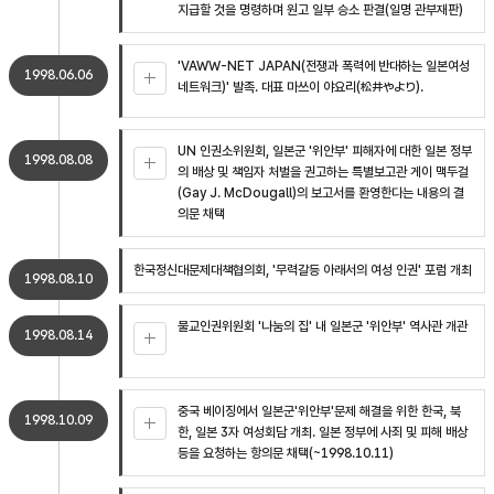
지급할 것을 명령하며 원고 일부 승소 판결(일명 관부재판)
'VAWW-NET JAPAN(전쟁과 폭력에 반대하는 일본여성
1998.06.06
네트워크)' 발족. 대표 마쓰이 야요리(松井やより).
UN 인권소위원회, 일본군 '위안부' 피해자에 대한 일본 정부
1998.08.08
의 배상 및 책임자 처벌을 권고하는 특별보고관 게이 맥두걸
(Gay J. McDougall)의 보고서를 환영한다는 내용의 결
의문 채택
한국정신대문제대책협의회, '무력갈등 아래서의 여성 인권' 포럼 개최
1998.08.10
불교인권위원회 '나눔의 집' 내 일본군 '위안부' 역사관 개관
1998.08.14
중국 베이징에서 일본군'위안부'문제 해결을 위한 한국, 북
1998.10.09
한, 일본 3자 여성회담 개최. 일본 정부에 사죄 및 피해 배상
등을 요청하는 항의문 채택(~1998.10.11)