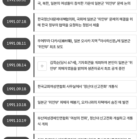
1991.05.31
국, 북한, 일본의 여성들이 참석한 가운데 일본군 '위안부' 문제 논의
한국정신대문제대책협의회, 국회에 일본군 '위안부' 문제의 해결을 위
1991.07.18
해 한국 정부의 협력을 요청하는 청원서 제출
우에무라 다카시(植村隆), 일본 오사카 지역 『아사히신문』에 일본군
1991.08.11
'위안부' 최초 보도
김학순(당시 67세), 기자회견을 개최하여 본인이 일본군 '위
1991.08.14
안부' 피해자였음을 밝히며 생존자로서 최초 공개 증언
한국교회여성연합회 사무실에서 '정신대 신고전화' 개통식
1991.09.18
일본군 '위안부' 피해자 배봉기, 오키나와의 자택에서 숨진 채 발견
1991.10.18
부산여성경제인연합회 '여성의 전화', 정신대 신고전화 개설하고 개통
1991.10.19
식 개최