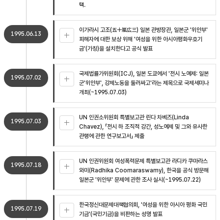
택.
이가라시 고조(五十嵐広三) 일본 관방장관, 일본군 '위안부'
1995.06.13
피해자에 대한 보상 위해 '여성을 위한 아시아평화우호기
금'(가칭)을 설치한다고 공식 발표
국제법률가위원회(ICJ), 일본 도쿄에서 '전시 노예제: 일본
1995.07.02
군'위안부', 강제노동을 둘러싸고'라는 제목으로 국제세미나
개최(~1995.07.03)
UN 인권소위원회 특별보고관 린다 차베즈(Linda
1995.07.03
Chavez), 「전시 하 조직적 강간, 성노예제 및 그와 유사한
관행에 관한 연구보고서」 제출
UN 인권위원회 여성폭력문제 특별보고관 라디카 쿠마라스
1995.07.18
와미(Radhika Coomaraswamy), 한국을 공식 방문해
일본군 '위안부' 문제에 관한 조사 실시(~1995.07.22)
한국정신대문제대책협의회, '여성을 위한 아시아 평화 국민
1995.07.19
기금'(국민기금)을 비판하는 성명 발표