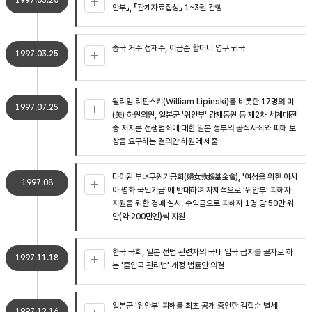
1997.03.20
안부』, 『관계자료집성』 1~3권 간행
중국 거주 정재수, 이금순 할머니 영구 귀국
1997.03.25
윌리엄 리핀스키(William Lipinski)를 비롯한 17명의 미
1997.07.25
(美) 하원의원, 일본군 '위안부' 강제동원 등 제2차 세계대전
중 저지른 전쟁범죄에 대한 일본 정부의 공식사죄와 피해 보
상을 요구하는 결의안 하원에 제출
타이완 부녀구원기금회(婦女救援基金會), '여성을 위한 아시
1997.08
아 평화 국민기금'에 반대하여 자체적으로 '위안부' 피해자
지원을 위한 경매 실시. 수익금으로 피해자 1명 당 50만 위
안(약 200만엔)씩 지원
한국 국회, 일본 전범 관련자의 국내 입국 금지를 골자로 하
1997.11.18
는 '출입국 관리법' 개정 법률안 의결
일본군 '위안부' 피해를 최초 공개 증언한 김학순 별세
1997.12.16