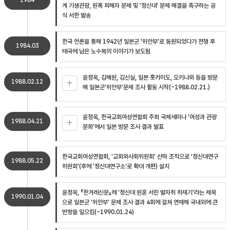
1984
게 기생관광, 원폭 피해자 문제 및 '정신대' 문제 해결을 촉구하는 공
식 서한 발송
한국 언론을 통해 1942년 일본군 '위안부'로 동원되었다가 전쟁 후
1984.03
태국에 남은 노수복의 이야기가 보도됨
윤정옥, 김혜원, 김신실, 일본 홋카이도, 오키나와 등을 방문
1988.02.12
해 일본군'위안부'문제 조사 활동 시작(~1988.02.21.)
윤정옥, 한국교회여성연합회 주최 국제세미나 '여성과 관광
1988.04.21
문화'에서 일본 방문 조사 결과 발표
한국교회여성연합회, '교회와사회위원회' 산하 조직으로 '정신대연구
1988.05.22
위원회'(후에 '정신대연구소'로 확대 개편) 설치
윤정옥, 『한겨레신문』에 '정신대 원혼 서린 발자취 취재기'라는 제목
1990.01.04
으로 일본군 '위안부' 문제 조사 결과 4회에 걸쳐 연재해 국내외에 큰
반향을 일으킴(~1990.01.24)