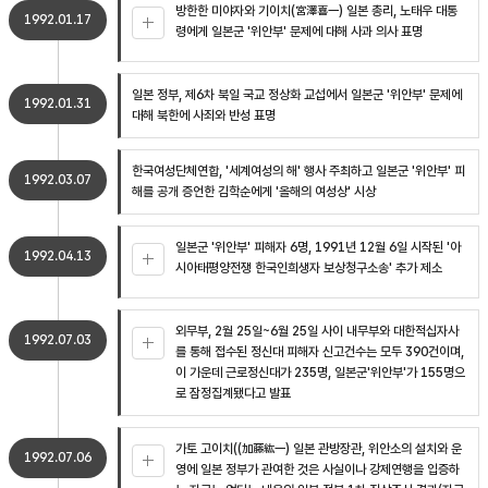
방한한 미야자와 기이치(宮澤喜一) 일본 총리, 노태우 대통
1992.01.17
령에게 일본군 '위안부' 문제에 대해 사과 의사 표명
일본 정부, 제6차 북일 국교 정상화 교섭에서 일본군 '위안부' 문제에
1992.01.31
대해 북한에 사죄와 반성 표명
한국여성단체연합, '세계여성의 해' 행사 주최하고 일본군 '위안부' 피
1992.03.07
해를 공개 증언한 김학순에게 '올해의 여성상' 시상
일본군 '위안부' 피해자 6명, 1991년 12월 6일 시작된 '아
1992.04.13
시아태평양전쟁 한국인희생자 보상청구소송' 추가 제소
외무부, 2월 25일~6월 25일 사이 내무부와 대한적십자사
1992.07.03
를 통해 접수된 정신대 피해자 신고건수는 모두 390건이며,
이 가운데 근로정신대가 235명, 일본군'위안부'가 155명으
로 잠정집계됐다고 발표
가토 고이치((加藤紘一) 일본 관방장관, 위안소의 설치와 운
1992.07.06
영에 일본 정부가 관여한 것은 사실이나 강제연행을 입증하