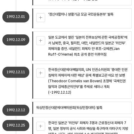
'정신대할머니 생활기금 모금 국민운동본부' 발족
1992.12.01
일본 도쿄에서 열린 '일본의 전후보상에 관한 국제공청회'에
1992.12.09
서 남북한, 중국, 필리핀, 대만, 네덜란드의 일본군 '위안부'
피해자들 증언. 네덜란드 피해자 얀 루프-오헤른(Jan
Ruff-O'Herne) 최초 공개 증언 이루어짐
한국정신대문제대책협의회, UN 인권소위원회 '중대한 인권
1992.12.11
침해의 피해자에 대한 배상' 문제 특별보고관 테오 반 보벤
(Theodoor Cornelis van Boven) 초청해 '국제인권
협약과 강제종군위안부'를 주제로 세미나 개최
(~1992.12.12)
워싱턴정신대문제대책위원회(워싱턴정대위) 발족
1992.12.12
한국인 일본군 '위안부' 피해자 3명과 근로정신대 피해자 7
1992.12.25
명, 일본 정부의 공식 사죄와 배상을 촉구하며 야마구치 지방