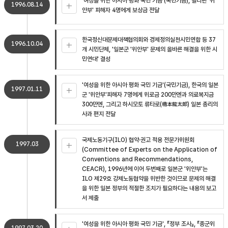
'여성을 위한 아시아 평화 국민 기금'(국민기금), 필리핀 '위
1996.08.14
안부' 피해자 4명에게 보상금 전달
한국정신대문제대책협의회와 경제정의실천시민연합 등 37
1996.10.04
개 시민단체, '일본군 '위안부' 문제의 올바른 해결을 위한 시
민연대' 결성
'여성을 위한 아시아 평화 국민 기금'(국민기금), 한국의 일본
1997.01.11
군 '위안부'피해자 7명에게 위로금 200만엔과 의료복지금
300만엔, 그리고 하시모토 류타로(橋本龍太郞) 일본 총리의
사과 편지 전달
국제노동기구(ILO) 협약·권고 적용 전문가위원회
1997.03
(Committee of Experts on the Application of
Conventions and Recommendations,
CEACR), 1996년에 이어 두번째로 일본군 '위안부'는
ILO 제29호 강제노동협약을 위반한 것이므로 문제의 해결
을 위한 일본 정부의 적절한 조치가 필요하다는 내용의 보고
서 제출
'여성을 위한 아시아 평화 국민 기금', 『정부 조사』, 『종군위