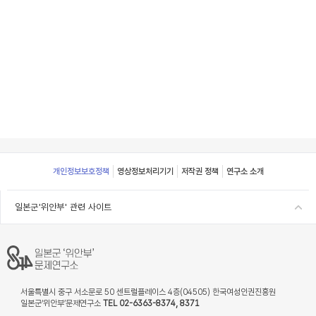
Footer
개인정보보호정책
영상정보처리기기
저작권 정책
연구소 소개
일본군'위안부' 관련 사이트
서울특별시 중구 서소문로 50 센트럴플레이스 4층(04505) 한국여성인권진흥원
일본군‘위안부’문제연구소
TEL 02-6363-8374, 8371