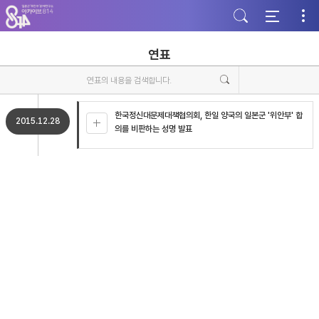
주
본
하
메
문
단
뉴
바
바
바
로
로
로
가
가
연표
가
기
기
기
한국정신대문제대책협의회, 한일 양국의 일본군 '위안부' 합
2015.12.28
의를 비판하는 성명 발표