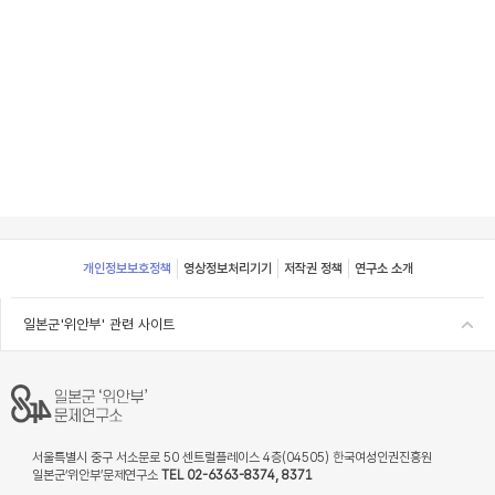
Footer
개인정보보호정책
영상정보처리기기
저작권 정책
연구소 소개
일본군'위안부' 관련 사이트
서울특별시 중구 서소문로 50 센트럴플레이스 4층(04505) 한국여성인권진흥원
일본군‘위안부’문제연구소
TEL 02-6363-8374, 8371