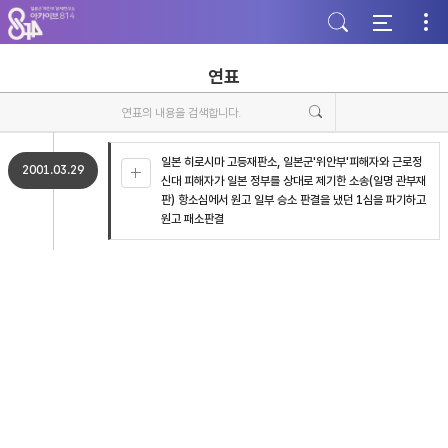
주
본
하
메
문
단
뉴
바
바
바
로
로
로
가
가
연표
가
기
기
기
일본 히로시마 고등재판소, 일본군'위안부'피해자와 근로정
2001.03.29
신대 피해자가 일본 정부를 상대로 제기한 소송(일명 관부재
판) 항소심에서 원고 일부 승소 판결을 냈던 1심을 파기하고
원고 패소판결