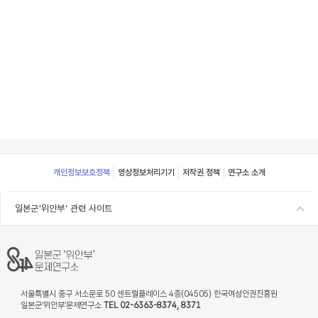
Footer
개인정보보호정책
영상정보처리기기
저작권 정책
연구소 소개
일본군'위안부' 관련 사이트
서울특별시 중구 서소문로 50 센트럴플레이스 4층(04505) 한국여성인권진흥원
일본군‘위안부’문제연구소
TEL 02-6363-8374, 8371