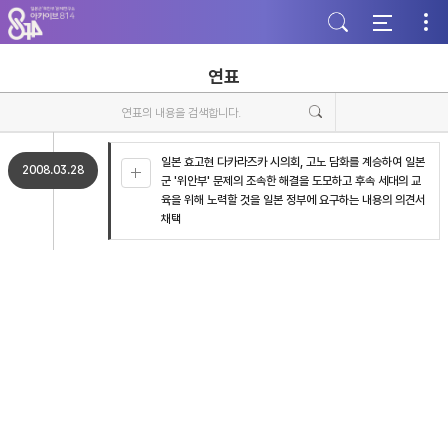
주
본
하
메
문
단
뉴
바
바
바
로
로
로
가
가
연표
가
기
기
기
일본 효고현 다카라즈카 시의회, 고노 담화를 계승하여 일본
2008.03.28
군 '위안부' 문제의 조속한 해결을 도모하고 후속 세대의 교
육을 위해 노력할 것을 일본 정부에 요구하는 내용의 의견서
채택