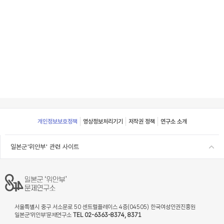
Footer
개인정보보호정책
영상정보처리기기
저작권 정책
연구소 소개
일본군'위안부' 관련 사이트
서울특별시 중구 서소문로 50 센트럴플레이스 4층(04505) 한국여성인권진흥원
일본군‘위안부’문제연구소
TEL 02-6363-8374, 8371