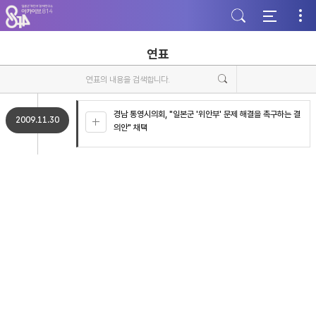
주
본
하
메
문
단
뉴
바
바
바
로
로
로
가
가
연표
가
기
기
기
경남 통영시의회, "일본군 '위안부' 문제 해결을 촉구하는 결
2009.11.30
의안" 채택