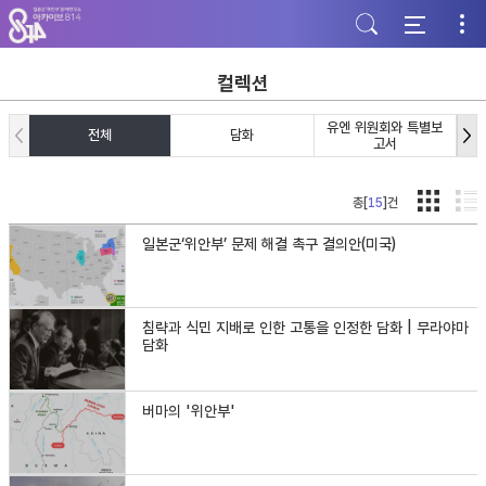
주
본
하
메
문
단
뉴
바
바
바
로
로
로
가
가
컬렉션
가
기
기
기
유엔 위원회와 특별보
전체
담화
고서
총[
15
]건
일본군‘위안부’ 문제 해결 촉구 결의안(미국)
침략과 식민 지배로 인한 고통을 인정한 담화 | 무라야마
담화
버마의 '위안부'