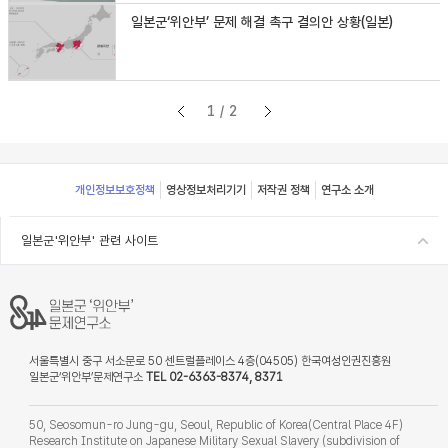
일본군‘위안부’ 문제 해결 촉구 결의안 상황(일본)
1/2
Footer
개인정보보호정책
영상정보처리기기
저작권 정책
연구소 소개
일본군'위안부' 관련 사이트
서울특별시 중구 서소문로 50 센트럴플레이스 4층(04505) 한국여성인권진흥원
일본군‘위안부’문제연구소
TEL 02-6363-8374, 8371
50, Seosomun-ro Jung-gu, Seoul, Republic of Korea(Central Place 4F)
Research Institute on Japanese Military Sexual Slavery (subdivision of