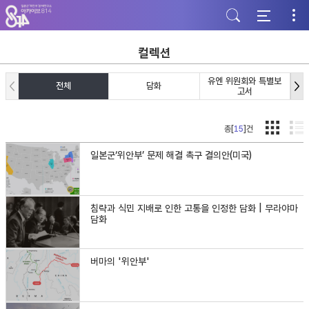
주
본
하
메
문
단
뉴
바
바
바
로
로
로
가
가
컬렉션
가
기
기
기
유엔 위원회와 특별보
전체
담화
고서
총[
15
]건
일본군‘위안부’ 문제 해결 촉구 결의안(미국)
침략과 식민 지배로 인한 고통을 인정한 담화 | 무라야마
담화
버마의 '위안부'