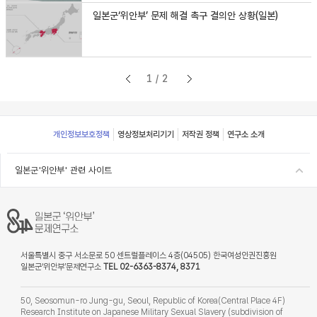
일본군‘위안부’ 문제 해결 촉구 결의안 상황(일본)
1/2
Footer
개인정보보호정책
영상정보처리기기
저작권 정책
연구소 소개
일본군'위안부' 관련 사이트
서울특별시 중구 서소문로 50 센트럴플레이스 4층(04505) 한국여성인권진흥원
일본군‘위안부’문제연구소
TEL 02-6363-8374, 8371
50, Seosomun-ro Jung-gu, Seoul, Republic of Korea(Central Place 4F)
Research Institute on Japanese Military Sexual Slavery (subdivision of