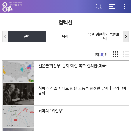
주
본
하
메
문
단
뉴
바
바
바
로
로
로
가
가
컬렉션
가
기
기
기
유엔 위원회와 특별보
전체
담화
고서
총[
15
]건
일본군‘위안부’ 문제 해결 촉구 결의안(미국)
침략과 식민 지배로 인한 고통을 인정한 담화 | 무라야마
담화
버마의 '위안부'