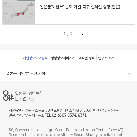
일본군‘위안부’ 문제 해결 촉구 결의안 상황(일본)
1/2
Footer
개인정보보호정책
영상정보처리기기
저작권 정책
연구소 소개
일본군'위안부' 관련 사이트
서울특별시 중구 서소문로 50 센트럴플레이스 4층(04505) 한국여성인권진흥원
일본군‘위안부’문제연구소
TEL 02-6363-8374, 8371
50, Seosomun-ro Jung-gu, Seoul, Republic of Korea(Central Place 4F)
Research Institute on Japanese Military Sexual Slavery (subdivision of