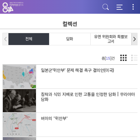
주
본
하
메
문
단
뉴
바
바
바
로
로
로
가
가
컬렉션
가
기
기
기
유엔 위원회와 특별보
전체
담화
고서
총[
15
]건
일본군‘위안부’ 문제 해결 촉구 결의안(미국)
침략과 식민 지배로 인한 고통을 인정한 담화 | 무라야마
담화
버마의 '위안부'