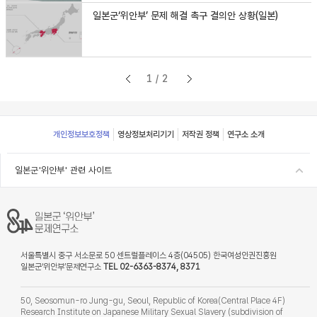
일본군‘위안부’ 문제 해결 촉구 결의안 상황(일본)
1/2
Footer
개인정보보호정책
영상정보처리기기
저작권 정책
연구소 소개
일본군'위안부' 관련 사이트
서울특별시 중구 서소문로 50 센트럴플레이스 4층(04505) 한국여성인권진흥원
일본군‘위안부’문제연구소
TEL 02-6363-8374, 8371
50, Seosomun-ro Jung-gu, Seoul, Republic of Korea(Central Place 4F)
Research Institute on Japanese Military Sexual Slavery (subdivision of