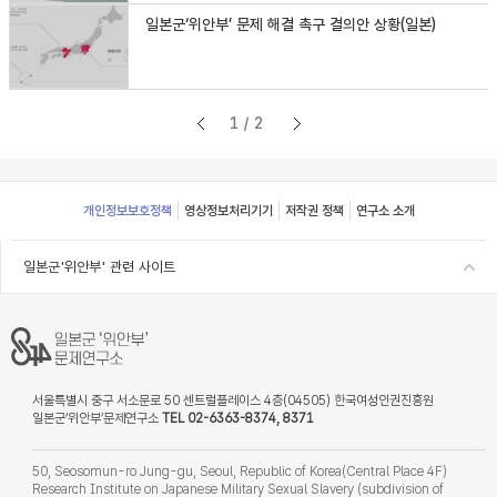
일본군‘위안부’ 문제 해결 촉구 결의안 상황(일본)
1/2
Footer
개인정보보호정책
영상정보처리기기
저작권 정책
연구소 소개
일본군'위안부' 관련 사이트
서울특별시 중구 서소문로 50 센트럴플레이스 4층(04505) 한국여성인권진흥원
일본군‘위안부’문제연구소
TEL 02-6363-8374, 8371
50, Seosomun-ro Jung-gu, Seoul, Republic of Korea(Central Place 4F)
Research Institute on Japanese Military Sexual Slavery (subdivision of