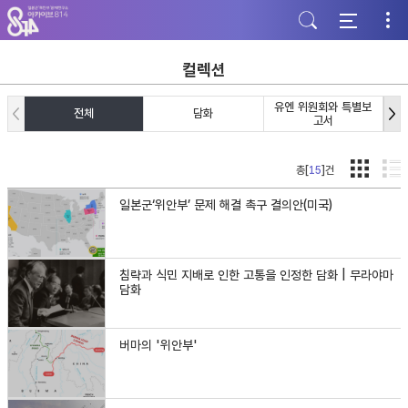
주
본
하
메
문
단
뉴
바
바
바
로
로
로
가
가
컬렉션
가
기
기
기
유엔 위원회와 특별보
전체
담화
고서
총[
15
]건
일본군‘위안부’ 문제 해결 촉구 결의안(미국)
침략과 식민 지배로 인한 고통을 인정한 담화 | 무라야마
담화
버마의 '위안부'