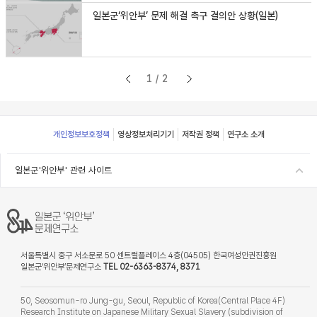
일본군‘위안부’ 문제 해결 촉구 결의안 상황(일본)
1/2
Footer
개인정보보호정책
영상정보처리기기
저작권 정책
연구소 소개
일본군'위안부' 관련 사이트
서울특별시 중구 서소문로 50 센트럴플레이스 4층(04505) 한국여성인권진흥원
일본군‘위안부’문제연구소
TEL 02-6363-8374, 8371
50, Seosomun-ro Jung-gu, Seoul, Republic of Korea(Central Place 4F)
Research Institute on Japanese Military Sexual Slavery (subdivision of