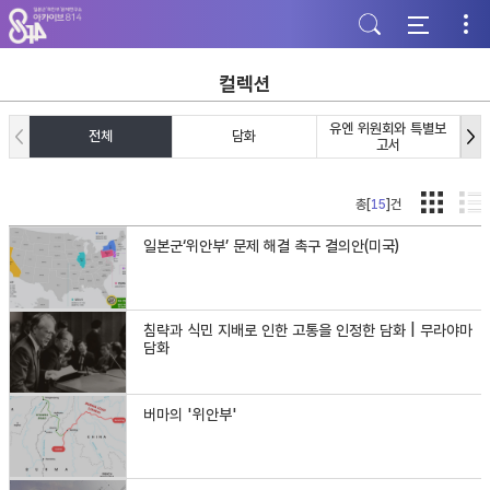
주
본
하
메
문
단
뉴
바
바
바
로
로
로
가
가
컬렉션
가
기
기
기
유엔 위원회와 특별보
전체
담화
고서
총[
15
]건
일본군‘위안부’ 문제 해결 촉구 결의안(미국)
침략과 식민 지배로 인한 고통을 인정한 담화 | 무라야마
담화
버마의 '위안부'