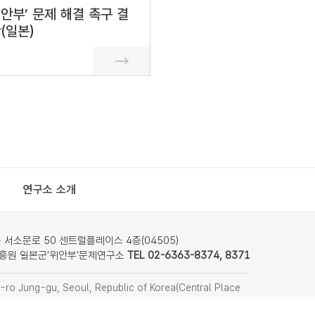
안부’ 문제 해결 촉구 결
(일본)
연구소 소개
서소문로 50 센트럴플레이스 4층(04505)
흥원 일본군‘위안부’문제연구소
TEL 02-6363-8374, 8371
ro Jung-gu, Seoul, Republic of Korea(Central Place
nstitute on Japanese Military Sexual Slavery
f Women’s Human Rights Institute of Korea)