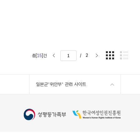
/
2
총[
15
]건
일본군'위안부' 관련 사이트