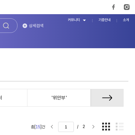
커뮤니티
기증안내
소개
상세검색
서
'위안부'
국내외 결의
/
2
총[
15
]건