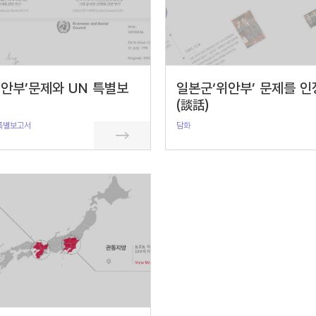
안부’문제와 UN 특별보
일본군‘위안부’ 문제를 인
(談話)
특별보고서
담화