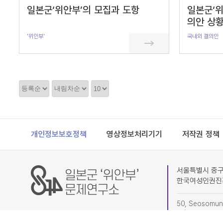
일본군‘위안부’의 모집과 도항
일본군‘위
의안 상황
'위안부'
국내외 결의안
정
정
정
렬
렬
렬
순
갯
서
수
Footer
개인정보보호정책
영상정보처리기기
저작권 정책
서울특별시 중구 
한국여성인권진
50, Seosomun-
4F) Research I
(subdivision o