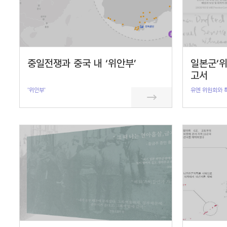
중일전쟁과 중국 내 ‘위안부’
일본군‘위
고서
'위안부'
유엔 위원회와 