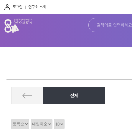
주
본
하
메
문
단
로그인
연구소 소개
뉴
바
바
바
로
로
로
가
가
가
기
기
기
전체
정
정
정
렬
렬
렬
순
갯