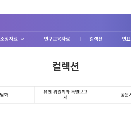
소장자료
연구교육자료
컬렉션
연표
컬렉션
유엔 위원회와 특별보고
담화
공문
서