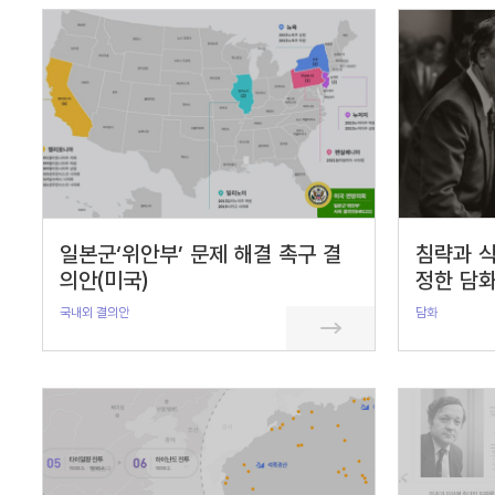
서
수
일본군‘위안부’ 문제 해결 촉구 결
침략과 식
의안(미국)
정한 담화
국내외 결의안
담화