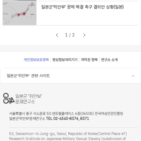
일본군‘위안부’ 문제 해결 촉구 결의안 상황(일본)
1/2
Footer
개인정보보호정책
영상정보처리기기
저작권 정책
연구소 소개
일본군'위안부' 관련 사이트
서울특별시 중구 서소문로 50 센트럴플레이스 4층(04505) 한국여성인권진흥원
일본군‘위안부’문제연구소
TEL 02-6363-8374, 8371
50, Seosomun-ro Jung-gu, Seoul, Republic of Korea(Central Place 4F)
Research Institute on Japanese Military Sexual Slavery (subdivision of