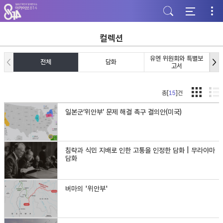
주
본
하
메
문
단
뉴
바
바
바
로
로
로
가
가
컬렉션
가
기
기
기
유엔 위원회와 특별보
전체
담화
고서
총[
15
]건
일본군‘위안부’ 문제 해결 촉구 결의안(미국)
침략과 식민 지배로 인한 고통을 인정한 담화 | 무라야마
담화
버마의 '위안부'