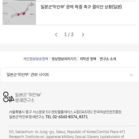
일본군‘위안부’ 문제 해결 촉구 결의안 상황(일본)
1/2
Footer
개인정보보호정책
영상정보처리기기
저작권 정책
연구소 소개
일본군'위안부' 관련 사이트
서울특별시 중구 서소문로 50 센트럴플레이스 4층(04505) 한국여성인권진흥원
일본군‘위안부’문제연구소
TEL 02-6363-8374, 8371
50, Seosomun-ro Jung-gu, Seoul, Republic of Korea(Central Place 4F)
Research Institute on Japanese Military Sexual Slavery (subdivision of