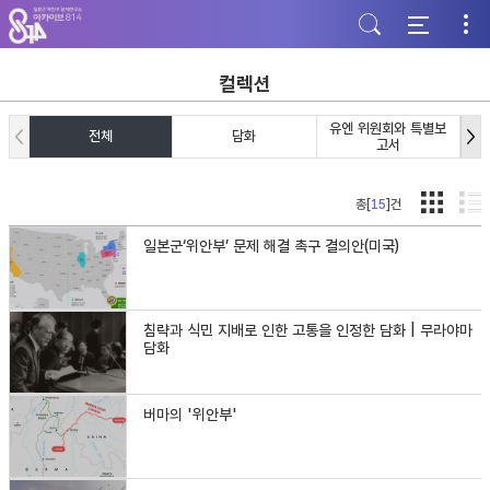
주
본
하
메
문
단
뉴
바
바
바
로
로
로
가
가
컬렉션
가
기
기
기
유엔 위원회와 특별보
전체
담화
고서
총[
15
]건
일본군‘위안부’ 문제 해결 촉구 결의안(미국)
침략과 식민 지배로 인한 고통을 인정한 담화 | 무라야마
담화
버마의 '위안부'