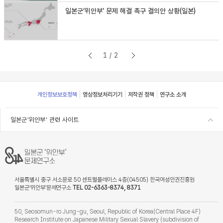
일본군‘위안부’ 문제 해결 촉구 결의안 상황(일본)
1/2
Footer
개인정보보호정책
영상정보처리기기
저작권 정책
연구소 소개
일본군'위안부' 관련 사이트
서울특별시 중구 서소문로 50 센트럴플레이스 4층(04505) 한국여성인권진흥원
일본군‘위안부’문제연구소
TEL 02-6363-8374, 8371
50, Seosomun-ro Jung-gu, Seoul, Republic of Korea(Central Place 4F)
Research Institute on Japanese Military Sexual Slavery (subdivision of