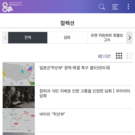
주
본
하
메
문
단
뉴
바
바
바
로
로
로
가
가
컬렉션
가
기
기
기
유엔 위원회와 특별보
전체
담화
고서
총[
15
]건
일본군‘위안부’ 문제 해결 촉구 결의안(미국)
침략과 식민 지배로 인한 고통을 인정한 담화 | 무라야마
담화
버마의 '위안부'