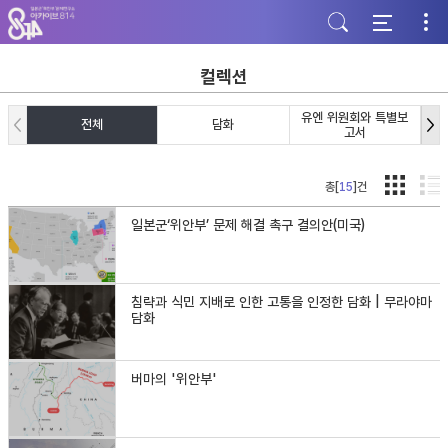
주
본
하
메
문
단
뉴
바
바
바
로
로
로
가
가
컬렉션
가
기
기
기
유엔 위원회와 특별보
전체
담화
고서
총[
15
]건
일본군‘위안부’ 문제 해결 촉구 결의안(미국)
침략과 식민 지배로 인한 고통을 인정한 담화 | 무라야마
담화
버마의 '위안부'