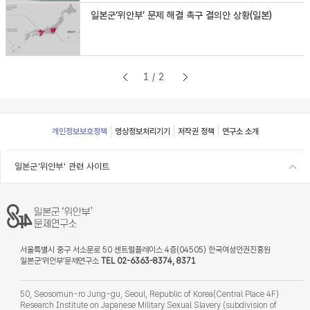
일본군‘위안부’ 문제 해결 촉구 결의안 상황(일본)
1/2
Footer
개인정보보호정책
영상정보처리기기
저작권 정책
연구소 소개
일본군'위안부' 관련 사이트
서울특별시 중구 서소문로 50 센트럴플레이스 4층(04505) 한국여성인권진흥원
일본군‘위안부’문제연구소
TEL 02-6363-8374, 8371
50, Seosomun-ro Jung-gu, Seoul, Republic of Korea(Central Place 4F)
Research Institute on Japanese Military Sexual Slavery (subdivision of